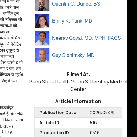
ान में जा रहे
Quentin C. Durfee, BS
और हमारे पास
। क्योंकि इस
 की तंत्रिका को
Emily K. Funk, MD
संरचनाओं को
थ कपाल
सपेशियों में भी
Neerav Goyal, MD, MPH, FACS
मर में पैरोटिड
िका ट्यूमर से
Guy Slonimsky, MD
 आवश्यकता
ऐसा करते हैं तो
लेता है जब आप
Filmed At:
त्रिका से ग्रंथि
सलिए मैं उस
Penn State Health Milton S. Hershey Medical
Center
Article Information
पिडर्मॉइड
Publication Date
2026/05/29
े हैं कि ग्रंथि
न में फिसल जाता
Article ID
516
े. तो, यह
ा है। यह
Production ID
0516