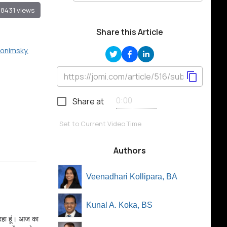
18431 views
Share this Article
lonimsky,
Share at
Set to Current Video Time
Authors
Veenadhari Kollipara, BA
Kunal A. Koka, BS
र रहा हूं। आज का