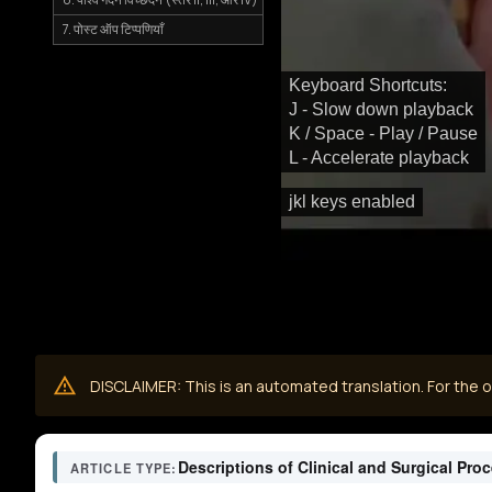
7. पोस्ट ऑप टिप्पणियाँ
Keyboard Shortcuts:
J - Slow down playback
K / Space - Play / Pause
L - Accelerate playback
jkl keys enabled
DISCLAIMER: This is an automated translation. For the or
Descriptions of Clinical and Surgical Pro
ARTICLE TYPE: