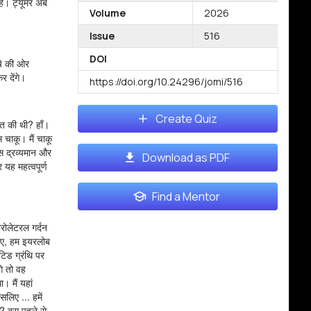
 है। ट्यूमर अब
Volume
2026
Issue
516
DOI
ीचे की ओर
र देंगे।
https://doi.org/10.24296/jomi/516
Create Quiz
ात की थी? हाँ।
 चाकू। मैं चाकू
इस द्रव्यमान और
Download as PDF
 यह महत्वपूर्ण
Find a Mentor
 देखते हैं कि मेरा क्या मतलब है? ठीक है, यहाँ देखते हैं। यहाँ यह थोड़ा सा होना शुरू हो गया है, इसलिए, आप देखिए, मुझे लगता है कि हमें होना चाहिए, मुझे नहीं पता कि यह क्या है ... आइए देखें, थोड़ा खोलें, हाँ और आपके पास अभी भी हमारे नीचे प्रावरणी है, है ना? हाँ। अच्छा, अच्छा। रंग अब बेहतर दृश्य में आ गया है। 'क्योंकि मुझे नहीं लगता कि यह पैरोटिड का हिस्सा है। नहीं नहीं। यहाँ, चलिए, चलिए, थोड़ा बेहतर वापसी प्राप्त करें। ठीक है, मुझे एक सेकंड के लिए देखने दो। आप ठीक कह रहे हैं। मुझे लगता है कि यह ग्रंथि की सीमा की तरह है, आप देखिए? और फिर वहां एक जगह में गिर जाना। हाँ। और यही कारण है कि हमने प्रावरणी को देखना बंद कर दिया क्योंकि यह अब वहां नहीं है और याद रखें, हम भी साथ जा सकते हैं जैसे कि जब हम तंत्रिका को ऊपर उठाते हैं और बाहर की सीमाओं को