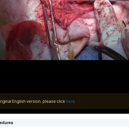
iginal English version, please click
here.
cedures