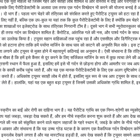
थ एक युवा महिला थी जिसमें गहरे और सतही लोब शामिल थे और वास्तव में दाईं ओर पैराग्रही स्थ
ने उसके लिए पैरोटिडेक्टोमी के अलावा उस तरफ एक गर्दन विच्छेदन भी करने की योजना बनाई है 
ो भाग हैं। पहला भाग चेहरे की तंत्रिका को संरक्षित करते हुए पैरोटिड ट्यूमर को हटा रहा है
लिए नहीं है, बल्कि एक उप-कुल या यहां तक कि कुल पैरोटिडेक्टोमी के लिए है क्योंकि हम चेहरे
िका शाखाओं पर इलेक्ट्रोड के साथ तंत्रिका निगरानी टीम है। दूसरे भाग में सभी न्यूरोवास्कुलर 
क ही तरफ गर्दन का विच्छेदन शामिल है: कैरोटिड, आंतरिक गले की नस, और पार्श्व गर्दन के सा
स्तार का उल्लेख किया है। ट्यूमर महान वाहिकाओं तक पहुंच रहा है और एससीएम और डिगैस्ट्रिक मां
े को हटाना होगा ताकि हमें पर्याप्त मार्जिन के साथ घाव को काटने की अनुमति मिल सके। इस ट्यू
लगाने और ट्यूमर से मुक्त होने में महत्वपूर्ण कठिनाई का अनुमान है। ऐसी संभावना है कि तंत्र
ौका है कि हमें इसे कैंसर से दूर करने के लिए सर्जिकल मार्जिन के रूप में कुछ त्वचा लेने की
ग्रसनी स्थान में फैला हुआ है, इसलिए हमें इसे भी गर्दन से छोड़ना होगा और आमतौर पर जब आप 
 के काफी करीब पहुंच जाते हैं, और यह एक मानक पैरोटिडेक्टोमी के लिए एक अलग दृष्टिकोण 
ुरू करते हैं। अधिकांश ट्यूमर सतही लोब में होते हैं, इसलिए मूल रूप से जब आप ट्यूमर के साथ तं
े हैं। हालांकि, यहां यह एक बहुत बड़ा ट्यूमर है जिसमें उसकी अधिकांश ग्रंथि शामिल है, इ
स्क्रीन का बाईं ओर रोगी का दाहिना भाग है। यह पैरोटिड ग्रंथि का एक निम्न-श्रेणी का म्यूकोए
ं। आप यहां जबड़ा, जबड़ा देख सकते हैं, और हम नीचे स्क्रॉल करना शुरू करते हैं और आप देख सकत
िक गले की नस को संकुचित करने वाले महान जहाजों के गहरे स्थान में, जबड़े के कोण के नीचे गर्द
र के आकार और संभावना है कि यह उच्च ग्रेड घटक है के कारण एक वैकल्पिक गर्दन विच्छेदन करेंग
जैसे इयरलोब देखने लगता है और यह मास्टॉयड हड्डी है, आप देख सकते हैं कि ट्यूमर सामने आत