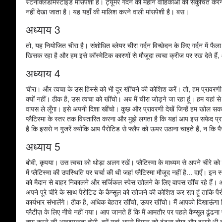
स्टर्नोक्लेडोमैस्टॉइड मांसपेशी है। ट्यूमर गर्दन की महान वाहिकाओं को संकुचित करन
नहीं देखा जाता है। यह यहाँ की मालिश करने वाली मांसपेशी है। बस।
अध्याय 3
तो, यह नियोजित चीरा है। संशोधित ब्लेयर चीरा गर्दन विच्छेदन के लिए गर्दन में फै
खिसक रहा है और हम इसे कॉस्मेटिक कारणों से मौजूदा त्वचा क्रीज पर रख देते हैं,
अध्याय 4
चीरा। और त्वचा के उस हिस्से को भी दूर खींचने की कोशिश करें। तो, हम प्रावरणी क
क्‍यों नहीं। ठीक है, उस त्वचा को खींचो। अब मैं चीरा जोड़ने जा रहा हूं। हम यह
वापस ले लूँगा। इसे अपनी दिशा खींचो। कुछ और प्रावरणी देखें जिन्हें हम खोल सकते 
प्लैटिस्मा के स्तर तक विस्तारित करना और मुझे लगता है कि यहां आप इस सफेद प्रा
है कि इससे न गुजरें क्योंकि आप पैरोटिड से फ्लैप को ऊपर उठाना चाहते हैं, न कि 
अध्याय 5
बोवी, कृपया। उस त्वचा को थोड़ा अलग रखें। प्लैटिस्मा के माध्यम से अपने चीरे को गहरा करने से पहले मैं बस थोड़ा सा जमावट करूंगा। याद रखें कि हमने केंद्रीय गर्दन और पोस्टरोलेटरल गर्दन में प्लैटिस्मा की उपस्थिति पर चर्चा की थी जहां प्लैटिस्मा मौजूद नहीं है... दाएँ। इन स्थानों में। क्‍यों नहीं। डबल कांटे। कृपया, मुझे एक चिकना गेराल्ड्स और एक बर्लिशर दें। इसलिए, हम इयरलोब को मैदान से बाहर निकालने और सर्जिकल स्पेस खोलने के लिए वापस खींच रहे हैं। अमीर, मैं वास्तव में धीरे-धीरे आगे बढ़ रहा हूं। ठीक लगता है। एक चाकू, कृपया। इसलिए, मैं पैरोटिड ग्रंथि पर अपने पूरे चीरे के साथ पैरोटिड के कैप्सूल को खोजने की कोशिश कर रहा हूं ताकि पैरोटिड कैप्सूल से फ्लैप को ऊपर उठाने में सक्षम हो सके। एक बार जब डॉ. बावीर हमारे साथ जुड़ेंगे तो वह कार्यभार संभालेंगे। ठीक है, अधिक बेहतर खींचो, ऊपर खींचो। मैं आपको दिखाऊंगा कि हम कहां हैं। थोड़ा सा महसूस करने की कोशिश करें। यहां मैं अभी तक प्लैटीज़ में नहीं गया था। मैं यहां प्लैटीज़ के लिए नीचे नहीं गया। आप जानते हैं कि मैं आमतौर पर पहले कैप्सूल ढूंढना पसंद करता हूं। तो, मुझे लगता है कि यह थोड़ा सा है, ट्यूमर। मैंने बस नीचे से त्वचा खोली है इसलिए ... हमें क्या करने की आवश्यकता होगी, हमें यहां अपने विमान को ढूंढना होगा और इससे भी बदतर स्थिति में आप जानते हैं कि हम इसे उत्पाद शुल्क देंगे, क्या मेरे पास एक मार्कर हो सकता है? बस पहले से चिह्नित करें कि ट्यूमर के ऊपर क्या था, अगर हमें इसे बाद में बाहर निकालने की आवश्यकता है। तो यहाँ और मैं यहाँ सोचता हूँ। यह हमें उस दृष्टिकोण से कवर करेगा। मुझे नहीं लगता कि यह यहां तक विस्तारित होगा। तो, यहाँ मैंने कैप्सूल ढूंढना शुरू कर दिया। मुझे लगता है कि यह वहाँ वह सफेद परत है, आप देखते हैं? हां। वह हिस्सा यहाँ। तो, आप जानते हैं कि क्या करना है, यहां से अज्ञात तक जाएं। हां। यह वास्तव में त्वचा के करीब है, इसलिए... मुझे लगता है कि जब मैं आगे बढ़ रहा हूं तो हम जिस त्वचा को लेंगे। मैं वहां से जाऊंगा, यह वह जगह है जहां आप पहले से ही जानते हैं कि आप कहां हैं। आप देखिए, यह ऐसा है, यह ट्यूमर के बीच की तरह है। नहीं, नहीं, इसे मुझे एक सेकंड के लिए दे दो। हां। क्षमा करें। आप देखते हैं कि आपके पास यहां चांदी का प्रस्नायु कहां है? हां हां। तो, यहां से जाओ। यह आपको बेहतर तरीके से वहां ले जाएगा जहां आपको जाने की जरूरत है। और मैं इसे बेहतर और हीन रूप से बढ़ाऊंगा। वहाँ खिड़की खुली हुई है? वह कोना? त्वचा की ओर थोड़ा और इंगित करें। आप ट्यूमर में नहीं जाना चाहते हैं। सुंदर। और याद रखें... क्या मुझे 15 नंबर मिल सकता है? हाँ, बिल्कुल, ब्लेड। त्वचा के करीब काटें ताकि आप ट्यूमर की तरफ अधिक ऊतक छोड़ दें। अब, अगर आपको किसी भी उपकरण के साथ आपकी मदद करने की आवश्यकता है, तो मुझे बताएं। मैं बस कोशिश कर रहा हूँ... अच्छा, मुझे लगता है कि यह एक अच्छा विमान है, है ना? मुझे ऐसा लगता है, मुझे लगता है कि बस थोड़ा सा हो सकता है ... मुझे बस, शायद, शायद मैं उसे यहां ले जाऊंगा ... और मैं तुम्हारे लिए त्वचा की देखभाल करूंगा। बहुत गहराई में मत जाओ। उस खिड़की पर जाओ। यह एक अच्छी खिड़की है। वहां सावधान। आप कर सकते हैं, क्योंकि यदि आप उस प्रावरणी को खींचते हैं तो क्या होता है आप इसे फाड़ भी सकते हैं, है ना? यह थोड़ा बहुत गहरा हो सकता है। एक सेकंड के लिए इस पर आओ। मुझे इसे एक सेकंड के लिए देखने दो। तो, मुझे संदेह है कि यह पैरोटिड में हो सकता है क्योंकि कोई मांसपेशी नहीं होनी चाहिए, है ना? तो, आप देखते हैं कि यह है, आप यहां ग्रंथि में थोड़ा सा चले गए। हाँ। पुल - मैं आपको चांदी के प्रावरणी में वापस ले आया। हाँ। यह बहुत गुलाबी है, है ना? मैं वहां नहीं रहना चाहता। ठीक। इसे भी ऊपर खींचो, धन्यवाद। इसलिए, हम फ्लैप की ऊंचाई जारी रख रहे हैं। हम वास्तव में सावधान हैं क्योंकि उस ग्रंथि में एक ट्यूमर है और हम सावधान हैं कि ट्यूमर में न जाएं। ट्यूमर का एक हिस्सा है जो पहले से ही उजागर है और अगर हम देखते हैं कि यह त्वचा के बहुत करीब है तो हमें शायद कुछ त्वचा को अपने साथ ले जाना होगा और यह पूरी तरह से ठीक है क्योंकि हम इसे एक मुफ्त फ्लैप के साथ पुनर्निर्माण करने जा रहे हैं। अब, अगर आपको लगता है कि आप अच्छे विमान में हैं तो आप ब्लेड भी ले सकते हैं। हाँ, ब्लेड है ... यहाँ के बारे में क्या? यह लगभग वसायुक्त दिखता है। इसे पकड़ो और इसे छत की ओर इंगित करने का प्रयास करें, ठीक है? कृपया, मुझे एक बर्लिशर दें। यह प्रावरणी है, देखो? यह। यहां यह थोड़ा खुला है इसलिए आपको उस पर बने रहने की जरूरत है। इसके माध्यम से यहाँ. हाँ। हाँ, तो आइए देखें कि हम अपने आप को वापस कैसे ला सकते हैं। शायद इसे अपनी ओर थोड़ा सा मोड़ें। हां। अब, एक मौका है कि जब हम ट्यूमर से ऊपर होते हैं तो यह थोड़ा अलग दिख सकता है, है ना? हाँ और यह थोड़ा और हो सकता है ... ऐसा लगता है कि हमें द्रव्यमान पर पैच अप करने की कोशिश करनी चाहिए, या शायद यहां हीन रूप से ऊपर उठना चाहिए और फिर आखिरी चीज उन दो सुरंगों को जोड़ना हो सकता ह