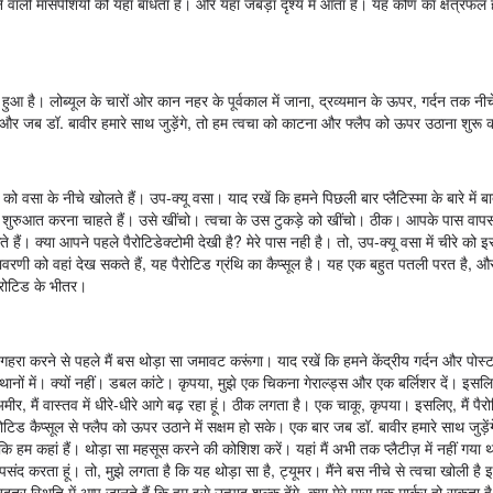
े वाली मांसपेशियों को यहां बांधता है। और यहाँ जबड़ा दृश्य में आता है। यह कोण का क्षेत्रफल
ला हुआ है। लोब्यूल के चारों ओर कान नहर के पूर्वकाल में जाना, द्रव्यमान के ऊपर, गर्दन तक न
 और जब डॉ. बावीर हमारे साथ जुड़ेंगे, तो हम त्वचा को काटना और फ्लैप को ऊपर उठाना शुरू क
ो वसा के नीचे खोलते हैं। उप-क्यू वसा। याद रखें कि हमने पिछली बार प्लैटिस्मा के बारे में ब
ां से शुरुआत करना चाहते हैं। उसे खींचो। त्वचा के उस टुकड़े को खींचो। ठीक। आपके पास वापस
हैं। क्या आपने पहले पैरोटिडेक्टोमी देखी है? मेरे पास नही है। तो, उप-क्यू वसा में चीरे को 
वरणी को वहां देख सकते हैं, यह पैरोटिड ग्रंथि का कैप्सूल है। यह एक बहुत पतली परत है, और
पैरोटिड के भीतर।
ै। मैं यहां सबसे ज्यादा कोशिश कर रहा हूं। हाँ। यहाँ, तो यहाँ आप देखते हैं, उस छोटी सी खिड़की को देखें। हाँ। मुझे वहां ग्रंथि का प्रावरणी दिखाई देता है। हाँ। कृपया ऊपर खींचो। इस पर खींचो? इसे पकड़ो, इसे मुझसे दूर ले जाओ। के करीब, साधन के लिए हाँ। हाँ। बीच में, उपकरण के पैरों के बीच। मुझे लगता है कि हम थोड़े एक छेद में काम कर रहे हैं, क्या आप चाहते हैं ... मैं देखता हूं, मैं अपने अंत में पैरोटिड प्रावरणी को गहराई से देखता हूं। ठीक। वहाँ। क्या मुझे द्विध्रुवी हो सकता है? और यह मत भूलो कि हमारे पास एक फ्लैप है। हमारे पास बहुत सारी त्वचा है। तो, मुझे लगता है कि यहाँ, आप देखते हैं कि यह यहाँ प्रावरणी है। हाँ। कृपया, क्या मुझे चाकू वापस मिल सकता है? हमने इसके ऊपर थोड़ा सा टिश्यू छोड़ दिया। हाँ। और यह ठीक है। ट्यूमर में न जाने से दूर रहना बेहतर है। एमएम हम्म, सुंदर। अच्छा, अच्छा, ब्लेड के साथ काम करते रहें। बिल्कुल सही, आपको उसे इस आदमी के साथ वहां रखने की आवश्यकता हो सकती है। हाँ। एक और जहाज। कृपया, क्या मुझे 15 और मिल सकते हैं? आप एक नया चाहते हैं? हाँ। यहाँ, आप देखते हैं? यह ठीक लग रहा है। तो कुछ खिड़कियां खोलें। एक दो तीन। हाँ, तीन, मैं देखता हूँ, हाँ। उस प्रावरणी से गुजरने की कोशिश करें। आप थोड़ा समानांतर जा रहे थे। यह देता है, है ना? तो ऐसा नहीं है... हाँ वहाँ। यह वह जगह है जहां हम अभी भी पूंछ पर जा रहे हैं, है ना? तो, यह धुंधला होने वाला है। देखिए, यह प्रावरणी है। वास्तव में यह फ्लैप में थोड़ा ऊंचा होने जैसा है, आप देखिए? इसलिए, मैं इसे वापस नीचे ला रहा हूं। हाँ। हाँ। ठीक है, अब... थोड़ा, इसके एक छोटे से क्षेत्र में मिल गया। हाँ, अब हम प्रावरणी के भीतर जा सकते हैं, है ना? इसके समानांतर की तरह, इसलिए हमें किसी बिंदु पर इससे गुजरना होगा। हाँ। प्रियकर। अपने ब्लेड को झुकाने की कोशिश करें, अपने ब्लेड को आपके द्वारा काटे गए ब्लेड के लंबवत बनाएं। मुझे पता है कि आप कोशिश कर रहे हैं ... हाँ, तो मैंने देखा था ... मैं सिर्फ इसलिए हूं, क्योंकि मैंने वैसे भी आपके लिए खिड़की खोली है, इसलिए मैंने आपको दिखाया कि क्या करना है। मेरा मतलब है, आप एक बात सोच रहे हैं, मैं कुछ और सोच रहा हूं। हाँ, हाँ, हाँ, हाँ, हम बस दोनों की कोशिश कर रहे हैं ... एससीएम, आप इसे यहाँ देखते हैं? सुंदर। प्रियकर। तो आप बहुत अच्छा कर रहे हैं, आपको मुझे अच्छा बताने की ज़रूरत नहीं है, यह आप हैं। हाँ, के माध्यम से, ठीक है। ठीक। यह बहुत अच्छा है। हाँ, तो चलिए कोशिश करते हैं और इसे नीचे रखते हैं। इसे नीचे रखें, कोशिश कर रहे हैं ... ठीक है, यह ऐसा है, आप थोड़ी देर बाद यहां वापस आ सकते हैं। इसके कम से कम एक लंबे अवशेष को रखने का अभी भी लाभ है यदि यह वापस अंकुरित हो जाएगा और... हाँ, यहाँ आप चाहते हैं ... यहां एक छोटी सी शाखा भी चढ़ सकती है। वहां चढ़ना। हाँ। इसके बारे में इतनी चिंता नहीं है, है ना? अब, मैंने ईजे को चिह्नित किया है, ठीक है? हाँ, ईजे यहाँ है, हाँ। क्‍यों नहीं। क्या हम अब यहां एक अच्छा व्यापक कदम उठाने की कोशिश करना चाहते हैं? चूंकि हम... हम्म, हाँ, हाँ, हाँ। आगे बढ़ें और पूरे फ्लैप को उठाएं। ईजे वहाँ नीचे है। हां, आपके पास ग्रेटर ऑरिक की एक छोटी शाखा हो सकती है। हाँ। मुझे नहीं लगता कि यह वैसे भी बचाया जा सकता है, इसलिए गर्दन में फ्लैप की ऊंचाई के साथ जारी रखें, और रिच यहां किसी बिंदु पर यह खोजने जा रहा है कि जब वह यहां कटौती करेगा तो उसे क्या मिलेगा? कौन सी मांसपेशी? प्लैटिस्मा? प्लैटिस्मा, बिल्कुल सही। अब, यह न भूलें कि आप अपने चीरे की मध्य रेखा की तरह प्लैटी से गुजरना चाहते हैं और मुझे लगता है कि नस, आप नस को देखना शुरू कर सकते हैं। हाँ, ठीक वहाँ। यहाँ। या नहीं। प्लैटीज़ पर हो सकता है, है ना? हाँ। सबसे अधिक शायद प्लैटीज़ पर। त्रुटिरहित बनाना। मुझे ब्लेड के साथ काम पसंद है। यहाँ। यह रहा। त्रुटिरहित बनाना। बहुत नाजुक। त्रुटिरहित बनाना। ठीक इस मांसपेशी फाइबर पर यहाँ या यह छोटी नस है. अब, आप क्या कर सकते हैं, आप यहां नस और तंत्रिका का थोड़ा सा अनुसरण कर सकते हैं। और यह सब उसी तरह खींचने की कोशिश करें। हाँ, अब मैं क्या करूँगा, अगर मैं कुछ सुझाव दूं। आप नस के साथ फैलने जा रहे हैं? बस नस के साथ एक या दो फैलाने के लिए। पक्का। क्यों नहीं? यह आसान है, यह लागत प्रभावी है, और आप यहां तंत्रिका पर भी एक कर सकते हैं। अब याद रखें कि बस याद दिलाएं कि यहां आप ट्यूमर से ऊपर जा रहे हैं। आप बस महसूस करते हैं कि आप ट्यूमर से उबरना शुरू करते हैं ताकि हम ट्यूमर में न जाएं। नहीं, नहीं, नीचे रहो, हाँ, तुम यहाँ रहना चाहते हो। तो, यहां मैं डॉ. बावीर की सहायता के लिए प्लैटिस्मा मांसपेशी को पकड़ रहा हूं और मुझे लगता है कि हम इनमें से एक को यहां स्थानांतरित कर सकते हैं। सावधान, सावधान। ठीक। तो आइए देखें कि क्या खुलता है, इसे स्पष्ट रूप से पकड़ें, हमें यह पता लगाने में मदद करेगा कि हम कहाँ जाना चाहते हैं, है ना? तो, यहाँ मैं पैरोटिड प्रावरणी वापस देख रहा हूँ, आप इस छोटी सी खिड़की देखते हैं? हाँ। तब आप पैरोटिड पर ज्ञात से अज्ञात तक काम करने में सक्षम होंगे। मैं करूँगा, चलो यहाँ से काम करते हैं। हाँ। यहाँ। हाँ बिल्कुल। देखो, प्रावरणी वापस। यह सभी सामान्य पैरोटिड ऊतक की तरह दिखता है। इस पर सतही पहलू। हाँ। फ्लैप ऊंचाई के लिए कौन सा बहुत अच्छा है, है ना? आप ज्ञात से अज्ञात की ओर क्यों नहीं जाएंगे, हाँ। क्योंकि मुझे लगता है कि हम अभी भी यहीं अटके हुए हैं और हम छेद में काम करने जा रहे हैं। देखें कि मेरा क्या मतलब है, जैसे... ठीक। हमें इनमें से कुछ अधिक सतही चीजों से गुजरना होगा अन्यथा हम बड़े टुकड़ों से गुजरने जा रहे हैं क्योंकि मुझे लगता है कि हमें बस, हमें यहां पकड़ने की जरूरत है। ठीक। हाँ। आप