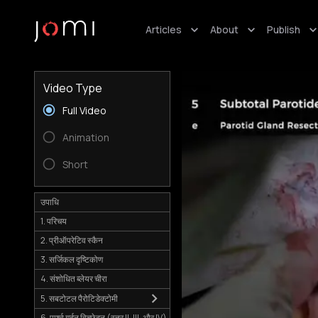
Articles
About
Publish
Video Type
Full Video
Animation
Short
उपाधि
1. परिचय
2. प्रीऑपरेटिव स्कैन
3. सर्जिकल दृष्टिकोण
4. संशोधित ब्लेयर चीरा
5. सबटोटल पैरोटिडेक्टोमी
6. पार्श्व गर्दन विच्छेदन (स्तर II, III, और IV)