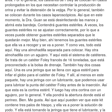
prolongados en los que necesitan controlar la producción de
orina y evitar la distensión de la vejiga. Por lo general, también
se colocan durante los casos laparoscópicos. Así que en este
momento, la Dra. Guan se está desinfectando las manos y
abrirá esta bandeja. Contendrá guantes estériles. A veces, los
guantes estériles no se ajustan correctamente, por lo que a
veces puede obtener guantes estériles separados que le
quedarán mejor. Muy bien, ahí tenemos los guantes estériles
que ella va a recoger y se va a poner. Y como ves, todo está
aquí. Hay una almohadilla separada para colocar. Hay otra
almohadilla con un agujero. Y aquí está el sistema de catéteres.
Se trata de un catéter Foley francés de 16 toneladas, que está
preconectado a la bolsa de drenaje. También hay dos cosas
aquí. Una es una jeringa que se llena con agua estéril para
inflar el globo para el catéter de Foley. Y allí, al menos en este
paquete, hay una jeringa con un lubricante, que podemos usar
para lubricar la punta del catéter Foley antes de la inserción. Así
que esta es la cortina estéril. Y luego hay otra cortina con un
agujero, por lo general. Y ella pondrá la abertura donde está el
perineo. Bien. Me gusta. Así que aquí pueden ver que este kit
contiene tres palos de hisopo, y ella va a poner la solución de
yodo. Y ella está tomando la jeringa que tiene el lubricante, y la