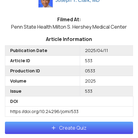
Joseph Y. Clark, MD
Filmed At:
Penn State Health Milton S. Hershey Medical Center
Article Information
Publication Date
2025/04/11
Article ID
533
Production ID
0533
Volume
2025
Issue
533
DOI
https://doi.org/10.24296/jomi/533
Create Quiz