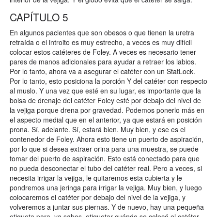
CAPÍTULO 5
En algunos pacientes que son obesos o que tienen la uretra
retraída o el introito es muy estrecho, a veces es muy difícil
colocar estos catéteres de Foley. A veces es necesario tener
pares de manos adicionales para ayudar a retraer los labios.
Por lo tanto, ahora va a asegurar el catéter con un StatLock.
Por lo tanto, esto posiciona la porción Y del catéter con respecto
al muslo. Y una vez que esté en su lugar, es importante que la
bolsa de drenaje del catéter Foley esté por debajo del nivel de
la vejiga porque drena por gravedad. Podemos ponerlo más en
el aspecto medial que en el anterior, ya que estará en posición
prona. Sí, adelante. Sí, estará bien. Muy bien, y ese es el
contenedor de Foley. Ahora esto tiene un puerto de aspiración,
por lo que si desea extraer orina para una muestra, se puede
tomar del puerto de aspiración. Esto está conectado para que
no pueda desconectar el tubo del catéter real. Pero a veces, si
necesita irrigar la vejiga, le quitaremos esta cubierta y le
pondremos una jeringa para irrigar la vejiga. Muy bien, y luego
colocaremos el catéter por debajo del nivel de la vejiga, y
volveremos a juntar sus piernas. Y de nuevo, hay una pequeña
etiqueta para, ya sabes, etiquetar cuándo se colocó el catéter