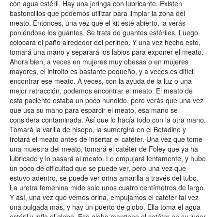
con agua estéril. Hay una jeringa con lubricante. Existen
bastoncillos que podemos utilizar para limpiar la zona del
meato. Entonces, una vez que el kit esté abierto, la verás
poniéndose los guantes. Se trata de guantes estériles. Luego
colocará el paño alrededor del perineo. Y una vez hecho esto,
tomará una mano y separará los labios para exponer el meato.
Ahora bien, a veces en mujeres muy obesas o en mujeres
mayores, el introito es bastante pequeño, y a veces es difícil
encontrar ese meato. A veces, con la ayuda de la luz o una
mejor retracción, podemos encontrar el meato. El meato de
esta paciente estaba un poco hundido, pero verás que una vez
que usa su mano para esparcir el meato, esa mano se
considera contaminada. Así que lo hacía todo con la otra mano.
Tomará la varilla de hisopo, la sumergirá en el Betadine y
frotará el meato antes de insertar el catéter. Una vez que tome
una muestra del meato, tomará el catéter de Foley que ya ha
lubricado y lo pasará al meato. Lo empujará lentamente, y hubo
un poco de dificultad que se puede ver, pero una vez que
estuvo adentro, se puede ver orina amarilla a través del tubo.
La uretra femenina mide solo unos cuatro centímetros de largo.
Y así, una vez que vemos orina, empujamos el catéter tal vez
una pulgada más, y hay un puerto de globo. Ella toma el agua
estéril y infla el globo. Ese globo mantiene el catéter en su lugar.