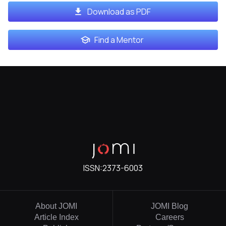
Download as PDF
Find a Mentor
ISSN:
2373-6003
About JOMI
JOMI Blog
Article Index
Careers