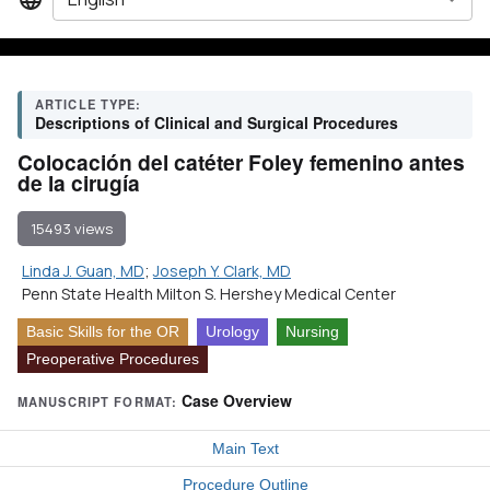
ARTICLE TYPE:
Descriptions of Clinical and Surgical Procedures
Colocación del catéter Foley femenino antes
de la cirugía
15493 views
Linda J. Guan, MD
;
Joseph Y. Clark, MD
Penn State Health Milton S. Hershey Medical Center
Basic Skills for the OR
Urology
Nursing
Preoperative Procedures
Case Overview
MANUSCRIPT FORMAT:
Main Text
Procedure Outline