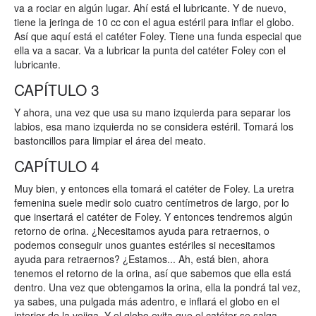
va a rociar en algún lugar. Ahí está el lubricante. Y de nuevo,
tiene la jeringa de 10 cc con el agua estéril para inflar el globo.
Así que aquí está el catéter Foley. Tiene una funda especial que
ella va a sacar. Va a lubricar la punta del catéter Foley con el
lubricante.
CAPÍTULO 3
Y ahora, una vez que usa su mano izquierda para separar los
labios, esa mano izquierda no se considera estéril. Tomará los
bastoncillos para limpiar el área del meato.
CAPÍTULO 4
Muy bien, y entonces ella tomará el catéter de Foley. La uretra
femenina suele medir solo cuatro centímetros de largo, por lo
que insertará el catéter de Foley. Y entonces tendremos algún
retorno de orina. ¿Necesitamos ayuda para retraernos, o
podemos conseguir unos guantes estériles si necesitamos
ayuda para retraernos? ¿Estamos... Ah, está bien, ahora
tenemos el retorno de la orina, así que sabemos que ella está
dentro. Una vez que obtengamos la orina, ella la pondrá tal vez,
ya sabes, una pulgada más adentro, e inflará el globo en el
interior de la vejiga. Y el globo evita que el catéter se salga.