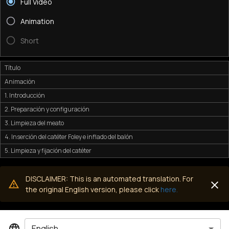
Full Video
Animation
Short
Título
Animación
1. Introducción
2. Preparación y configuración
3. Limpieza del meato
4. Inserción del catéter Foley e inflado del balón
5. Limpieza y fijación del catéter
DISCLAIMER: This is an automated translation. For
the original English version, please click
here.
English