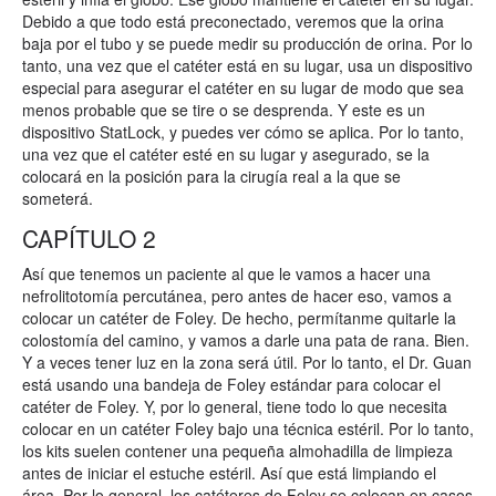
Debido a que todo está preconectado, veremos que la orina
baja por el tubo y se puede medir su producción de orina. Por lo
tanto, una vez que el catéter está en su lugar, usa un dispositivo
especial para asegurar el catéter en su lugar de modo que sea
menos probable que se tire o se desprenda. Y este es un
dispositivo StatLock, y puedes ver cómo se aplica. Por lo tanto,
una vez que el catéter esté en su lugar y asegurado, se la
colocará en la posición para la cirugía real a la que se
someterá.
CAPÍTULO 2
Así que tenemos un paciente al que le vamos a hacer una
nefrolitotomía percutánea, pero antes de hacer eso, vamos a
colocar un catéter de Foley. De hecho, permítanme quitarle la
colostomía del camino, y vamos a darle una pata de rana. Bien.
Y a veces tener luz en la zona será útil. Por lo tanto, el Dr. Guan
está usando una bandeja de Foley estándar para colocar el
catéter de Foley. Y, por lo general, tiene todo lo que necesita
colocar en un catéter Foley bajo una técnica estéril. Por lo tanto,
los kits suelen contener una pequeña almohadilla de limpieza
antes de iniciar el estuche estéril. Así que está limpiando el
área. Por lo general, los catéteres de Foley se colocan en casos