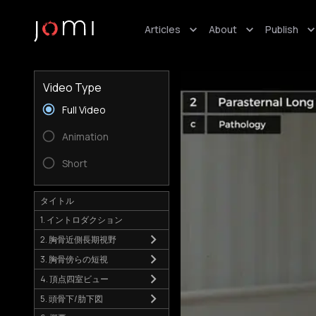
Articles
About
Publish
Video Type
Full Video
Animation
Short
タイトル
1. イントロダクション
2. 胸骨近側長期視野
3. 胸骨傍らの短視
4. 頂点四室ビュー
5. 頭骨下/肋下図