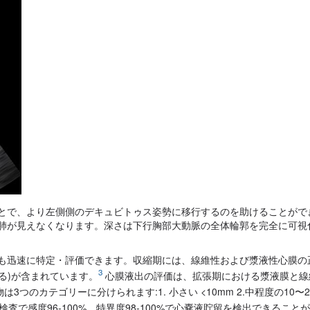
とで、より左側側のデキュビトゥス姿勢に移行するのを助けることがで
肺が見えなくなります。深さは下行胸部大動脈の全体輪郭を完全に可視
も迅速に特定・評価できます。収縮期には、線維性および漿液性心膜の
3
れる)が含まれています。
心膜液出の評価は、拡張期における漿液膜と線
3つのカテゴリーに分けられます:1. 小さい <10mm 2.中程度の10〜2
で感度96-100%、特異度98-100%で心嚢液貯留を検出できること