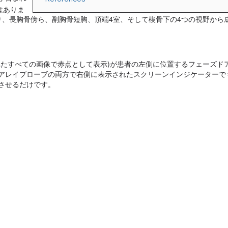
はありま
り、長胸骨傍ら、副胸骨短胸、頂端4室、そして楔骨下の4つの視野から
れたすべての画像で赤点として表示)が患者の左側に位置するフェーズド
アレイプローブの両方で右側に表示されたスクリーンインジケーターで
じさせるだけです。