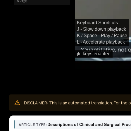
6. 概要
Keyboard Shortcuts:
J - Slow down playback
K / Space - Play / Pause
L - Accelerate playback
jkl keys enabled
DISCLAIMER: This is an automated translation. For the or
Descriptions of Clinical and Surgical Pro
ARTICLE TYPE: