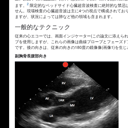
2
ます。
限定的なベッドサイド心臓超音波検査に絶対的な禁忌
せん。現場検査の心臓超音波は主に4つの視点で構成されてお
ますが、状況によっては肺など他の領域も含まれます。
一般的なテクニック
従来の心エコーでは、画面インジケーター(この論文に添えら
ブを使用しますが、これらの画像は曲線プローブとフェーズド
です。後の向きは、従来の向きの180度の鏡像像(画像1)を生
副胸骨長腹部向き