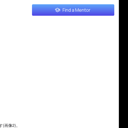
Find a Mentor
(画像2)。