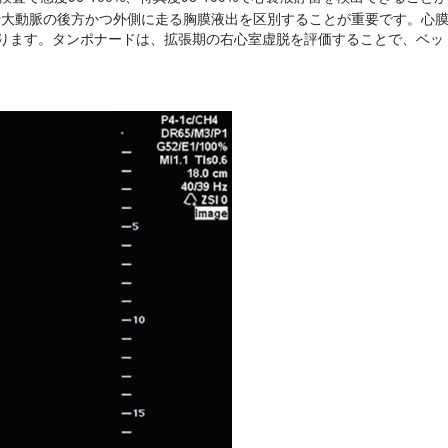
大動脈の後方かつ外側に走る胸膜液出を区別することが重要です。心
ります。タンポナードは、拡張期の右心室虚脱を評価することで、ベッ