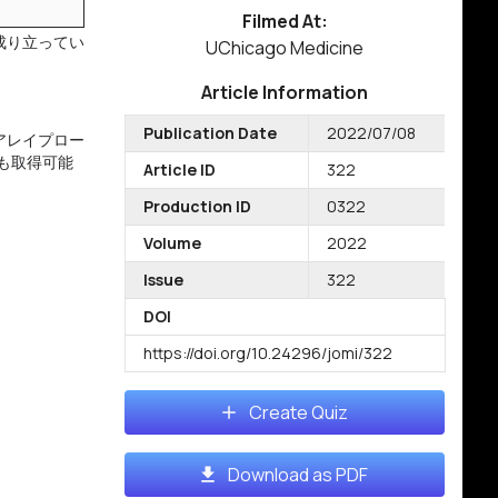
Filmed At:
成り立ってい
UChicago Medicine
Article Information
Publication Date
2022/07/08
アレイプロー
も取得可能
Article ID
322
Production ID
0322
Volume
2022
Issue
322
DOI
https://doi.org/10.24296/jomi/322
Create Quiz
Download as PDF