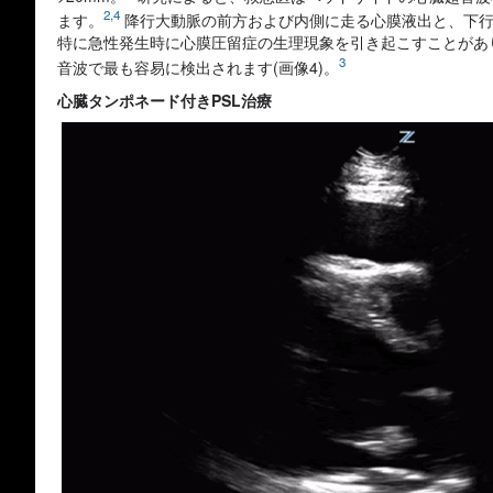
2,4
ます。
降行大動脈の前方および内側に走る心膜液出と、下行
特に急性発生時に心膜圧留症の生理現象を引き起こすことがあ
3
音波で最も容易に検出されます(画像4)。
心臓タンポネード付きPSL治療