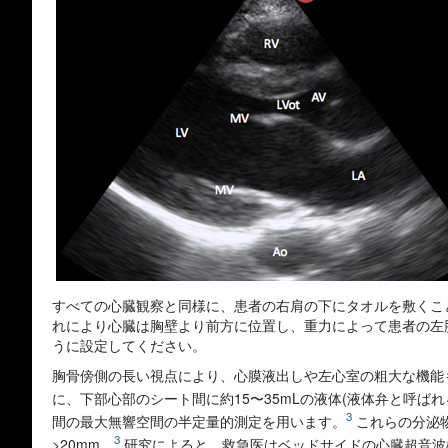
すべての心臓観察と同様に、患者の右肩の下にタオルを敷くこ
れにより心臓は胸壁より前方に位置し、重力によって患者の左
うに設定してください。
胸骨傍側の長い視点により、心膜液出しや左心室の粗大な機能
に、下部心部のシート間に約15〜35mLの液体(液体弁と呼ば
3
間の最大無響空間の半定量的測定を用います。
これらの分泌物は
3
>20mm。
研究によると、救急医はベッドサイドの心臓超音波検査