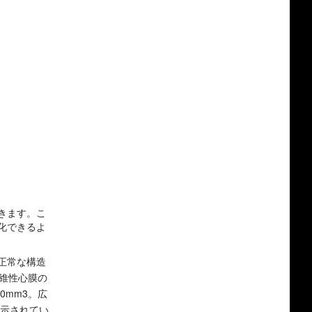
きます。こ
化できるよ
正常な構造
維性心膜の
0mm3。広
が示されてい