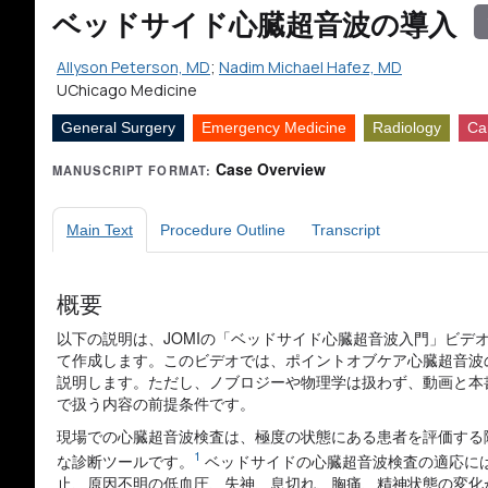
ベッドサイド心臓超音波の導入
Allyson Peterson, MD
;
Nadim Michael Hafez, MD
UChicago Medicine
General Surgery
Emergency Medicine
Radiology
Ca
Case Overview
MANUSCRIPT FORMAT:
Main Text
Procedure Outline
Transcript
概要
以下の説明は、JOMIの「ベッドサイド心臓超音波入門」ビデ
て作成します。このビデオでは、ポイントオブケア心臓超音波
説明します。ただし、ノブロジーや物理学は扱わず、動画と本
で扱う内容の前提条件です。
現場での心臓超音波検査は、極度の状態にある患者を評価する
1
な診断ツールです。
ベッドサイドの心臓超音波検査の適応に
止、原因不明の低血圧、失神、息切れ、胸痛、精神状態の変化