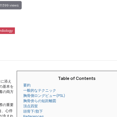
11399 views
rdiology
Table of Contents
オに添え
要約
の基本を
一般的なテクニック
書の両方
胸骨側ロングビュー(PSL)
胸骨傍らの短距離図
際の重要
頂点四室
は、心停
頭骨下/肋下
が含まれ
References