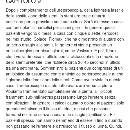
CAPITOLO 9
Dopo il completamento dell'ureteroscopia, della litotrissia laser e
della sostituzione dello stent, lo stent ureterale rimarrà in
posizione per la prossima settimana circa. Sarà dimesso a casa
con antidolorifici narcotici per alcuni giorni. In genere questi
pazienti vengono dimessi a casa con cinque o sette Percocet
nel mio studio, Colace, Flomax, che ha dimostrato di aiutare con
un certo disagio allo stent. In genere ci viene prescritto un
anticolinergico per alcuni giorni, come Vesicare. E poi, il loro
stent verrà rimosso in ufficio con la cistoscopia e la rimozione
dello stent ureterale, che richiede circa 30-45 secondi in ufficio
tra una settimana. Somministro ai pazienti due compresse di un
antibiotico da assumere come antibiotico periprocedurale anche
il giorno della rimozione dello stent. Come avete visto in questo
caso, l'ureteroscopio è stato fatto avanzare verso la pietra.
Abbiamo frammentato completamente la pietra. E i piccoli
frammenti sub-millimetrici passeranno lungo l'uretere senza
complicazioni. In genere, i calcoli causano dolore ai pazienti solo
quando ostruiscono il flusso di urina, è così che possono
formarsi nel rene senza causare un disagio significativo. E i
pazienti spesso non sanno nemmeno di essere lì fino a quando
non passano nell'uretere e ostruiscono il flusso di urina. Quindi,