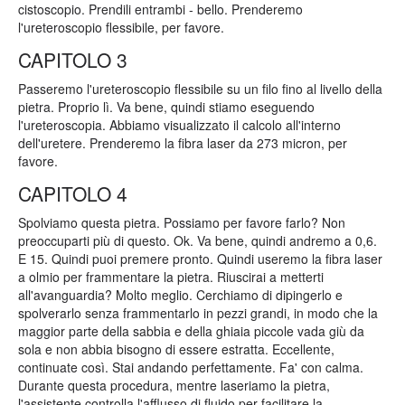
cistoscopio. Prendili entrambi - bello. Prenderemo
l'ureteroscopio flessibile, per favore.
CAPITOLO 3
Passeremo l'ureteroscopio flessibile su un filo fino al livello della
pietra. Proprio lì. Va bene, quindi stiamo eseguendo
l'ureteroscopia. Abbiamo visualizzato il calcolo all'interno
dell'uretere. Prenderemo la fibra laser da 273 micron, per
favore.
CAPITOLO 4
Spolviamo questa pietra. Possiamo per favore farlo? Non
preoccuparti più di questo. Ok. Va bene, quindi andremo a 0,6.
E 15. Quindi puoi premere pronto. Quindi useremo la fibra laser
a olmio per frammentare la pietra. Riuscirai a metterti
all'avanguardia? Molto meglio. Cerchiamo di dipingerlo e
spolverarlo senza frammentarlo in pezzi grandi, in modo che la
maggior parte della sabbia e della ghiaia piccole vada giù da
sola e non abbia bisogno di essere estratta. Eccellente,
continuate così. Stai andando perfettamente. Fa' con calma.
Durante questa procedura, mentre laseriamo la pietra,
l'assistente controlla l'afflusso di fluido per facilitare la