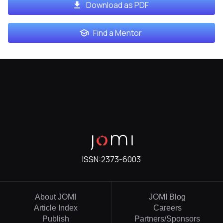
Download as PDF
Find a Mentor
ISSN:
2373-6003
About JOMI
JOMI Blog
Article Index
Careers
Publish
Partners/Sponsors