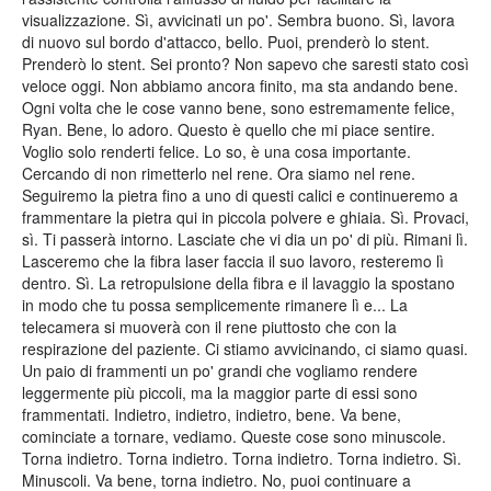
visualizzazione. Sì, avvicinati un po'. Sembra buono. Sì, lavora
di nuovo sul bordo d'attacco, bello. Puoi, prenderò lo stent.
Prenderò lo stent. Sei pronto? Non sapevo che saresti stato così
veloce oggi. Non abbiamo ancora finito, ma sta andando bene.
Ogni volta che le cose vanno bene, sono estremamente felice,
Ryan. Bene, lo adoro. Questo è quello che mi piace sentire.
Voglio solo renderti felice. Lo so, è una cosa importante.
Cercando di non rimetterlo nel rene. Ora siamo nel rene.
Seguiremo la pietra fino a uno di questi calici e continueremo a
frammentare la pietra qui in piccola polvere e ghiaia. Sì. Provaci,
sì. Ti passerà intorno. Lasciate che vi dia un po' di più. Rimani lì.
Lasceremo che la fibra laser faccia il suo lavoro, resteremo lì
dentro. Sì. La retropulsione della fibra e il lavaggio la spostano
in modo che tu possa semplicemente rimanere lì e... La
telecamera si muoverà con il rene piuttosto che con la
respirazione del paziente. Ci stiamo avvicinando, ci siamo quasi.
Un paio di frammenti un po' grandi che vogliamo rendere
leggermente più piccoli, ma la maggior parte di essi sono
frammentati. Indietro, indietro, indietro, bene. Va bene,
cominciate a tornare, vediamo. Queste cose sono minuscole.
Torna indietro. Torna indietro. Torna indietro. Torna indietro. Sì.
Minuscoli. Va bene, torna indietro. No, puoi continuare a