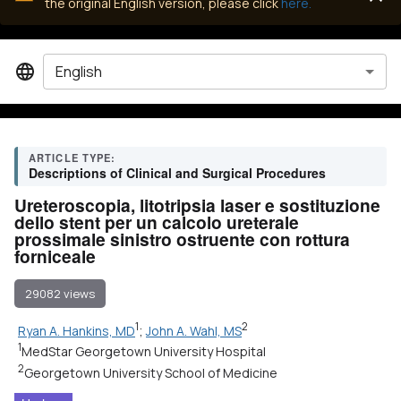
the original English version, please click
here.
English
ARTICLE TYPE:
Descriptions of Clinical and Surgical Procedures
Ureteroscopia, litotripsia laser e sostituzione
dello stent per un calcolo ureterale
prossimale sinistro ostruente con rottura
forniceale
29082 views
1
2
Ryan A. Hankins, MD
;
John A. Wahl, MS
1
MedStar Georgetown University Hospital
2
Georgetown University School of Medicine