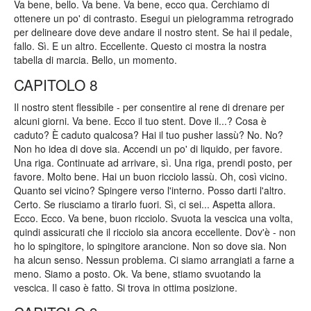
Va bene, bello. Va bene. Va bene, ecco qua. Cerchiamo di
ottenere un po' di contrasto. Esegui un pielogramma retrogrado
per delineare dove deve andare il nostro stent. Se hai il pedale,
fallo. Sì. E un altro. Eccellente. Questo ci mostra la nostra
tabella di marcia. Bello, un momento.
CAPITOLO 8
Il nostro stent flessibile - per consentire al rene di drenare per
alcuni giorni. Va bene. Ecco il tuo stent. Dove il...? Cosa è
caduto? È caduto qualcosa? Hai il tuo pusher lassù? No. No?
Non ho idea di dove sia. Accendi un po' di liquido, per favore.
Una riga. Continuate ad arrivare, sì. Una riga, prendi posto, per
favore. Molto bene. Hai un buon ricciolo lassù. Oh, così vicino.
Quanto sei vicino? Spingere verso l'interno. Posso darti l'altro.
Certo. Se riusciamo a tirarlo fuori. Sì, ci sei... Aspetta allora.
Ecco. Ecco. Va bene, buon ricciolo. Svuota la vescica una volta,
quindi assicurati che il ricciolo sia ancora eccellente. Dov'è - non
ho lo spingitore, lo spingitore arancione. Non so dove sia. Non
ha alcun senso. Nessun problema. Ci siamo arrangiati a farne a
meno. Siamo a posto. Ok. Va bene, stiamo svuotando la
vescica. Il caso è fatto. Si trova in ottima posizione.