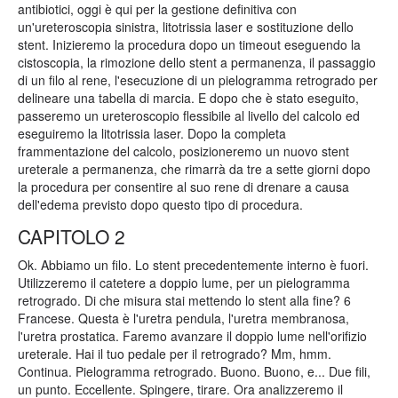
antibiotici, oggi è qui per la gestione definitiva con
un'ureteroscopia sinistra, litotrissia laser e sostituzione dello
stent. Inizieremo la procedura dopo un timeout eseguendo la
cistoscopia, la rimozione dello stent a permanenza, il passaggio
di un filo al rene, l'esecuzione di un pielogramma retrogrado per
delineare una tabella di marcia. E dopo che è stato eseguito,
passeremo un ureteroscopio flessibile al livello del calcolo ed
eseguiremo la litotrissia laser. Dopo la completa
frammentazione del calcolo, posizioneremo un nuovo stent
ureterale a permanenza, che rimarrà da tre a sette giorni dopo
la procedura per consentire al suo rene di drenare a causa
dell'edema previsto dopo questo tipo di procedura.
CAPITOLO 2
Ok. Abbiamo un filo. Lo stent precedentemente interno è fuori.
Utilizzeremo il catetere a doppio lume, per un pielogramma
retrogrado. Di che misura stai mettendo lo stent alla fine? 6
Francese. Questa è l'uretra pendula, l'uretra membranosa,
l'uretra prostatica. Faremo avanzare il doppio lume nell'orifizio
ureterale. Hai il tuo pedale per il retrogrado? Mm, hmm.
Continua. Pielogramma retrogrado. Buono. Buono, e... Due fili,
un punto. Eccellente. Spingere, tirare. Ora analizzeremo il