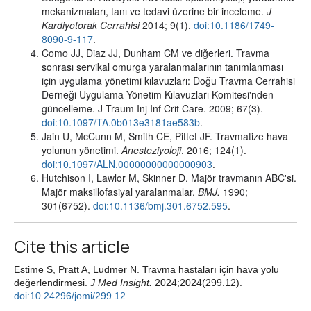
mekanizmaları, tanı ve tedavi üzerine bir inceleme.
J
Kardiyotorak Cerrahisi
2014; 9(1).
doi:10.1186/1749-
8090-9-117
.
Como JJ, Diaz JJ, Dunham CM ve diğerleri. Travma
sonrası servikal omurga yaralanmalarının tanımlanması
için uygulama yönetimi kılavuzları: Doğu Travma Cerrahisi
Derneği Uygulama Yönetim Kılavuzları Komitesi'nden
güncelleme. J Traum Inj Inf Crit Care. 2009; 67(3).
doi:10.1097/TA.0b013e3181ae583b
.
Jain U, McCunn M, Smith CE, Pittet JF. Travmatize hava
yolunun yönetimi.
Anesteziyoloji
. 2016; 124(1).
doi:10.1097/ALN.00000000000000903
.
Hutchison I, Lawlor M, Skinner D. Majör travmanın ABC'si.
Majör maksillofasiyal yaralanmalar.
BMJ.
1990;
301(6752).
doi:10.1136/bmj.301.6752.595
.
Cite this article
Estime S, Pratt A, Ludmer N. Travma hastaları için hava yolu
değerlendirmesi.
J Med Insight.
2024;2024(299.12).
doi:10.24296/jomi/299.12