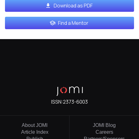
Download as PDF
Find a Mentor
ISSN:
2373-6003
About JOMI
JOMI Blog
Article Index
Careers
Publish
Partners/Sponsors