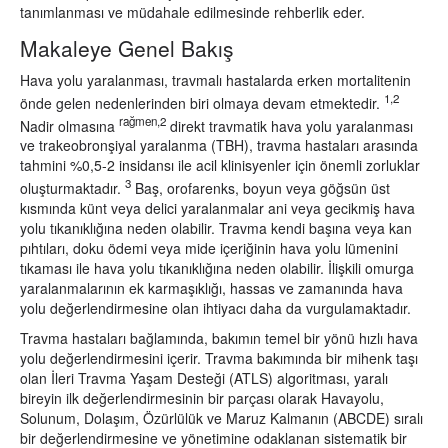
tanımlanması ve müdahale edilmesinde rehberlik eder.
Makaleye Genel Bakış
Hava yolu yaralanması, travmalı hastalarda erken mortalitenin
1,2
önde gelen nedenlerinden biri olmaya devam etmektedir.
rağmen,2
Nadir olmasına
direkt travmatik hava yolu yaralanması
ve trakeobronşiyal yaralanma (TBH), travma hastaları arasında
tahmini %0,5-2 insidansı ile acil klinisyenler için önemli zorluklar
3
oluşturmaktadır.
Baş, orofarenks, boyun veya göğsün üst
kısmında künt veya delici yaralanmalar ani veya gecikmiş hava
yolu tıkanıklığına neden olabilir. Travma kendi başına veya kan
pıhtıları, doku ödemi veya mide içeriğinin hava yolu lümenini
tıkaması ile hava yolu tıkanıklığına neden olabilir. İlişkili omurga
yaralanmalarının ek karmaşıklığı, hassas ve zamanında hava
yolu değerlendirmesine olan ihtiyacı daha da vurgulamaktadır.
Travma hastaları bağlamında, bakımın temel bir yönü hızlı hava
yolu değerlendirmesini içerir. Travma bakımında bir mihenk taşı
olan İleri Travma Yaşam Desteği (ATLS) algoritması, yaralı
bireyin ilk değerlendirmesinin bir parçası olarak Havayolu,
Solunum, Dolaşım, Özürlülük ve Maruz Kalmanın (ABCDE) sıralı
bir değerlendirmesine ve yönetimine odaklanan sistematik bir