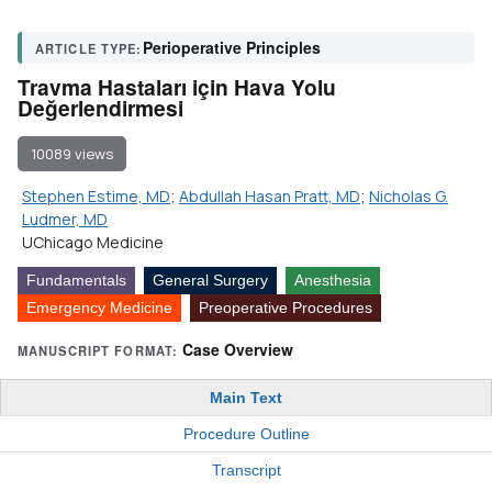
Perioperative Principles
ARTICLE TYPE:
Travma Hastaları için Hava Yolu
Değerlendirmesi
10089 views
Stephen Estime, MD
;
Abdullah Hasan Pratt, MD
;
Nicholas G.
Ludmer, MD
UChicago Medicine
Fundamentals
General Surgery
Anesthesia
Emergency Medicine
Preoperative Procedures
Case Overview
MANUSCRIPT FORMAT:
Main Text
Procedure Outline
Transcript