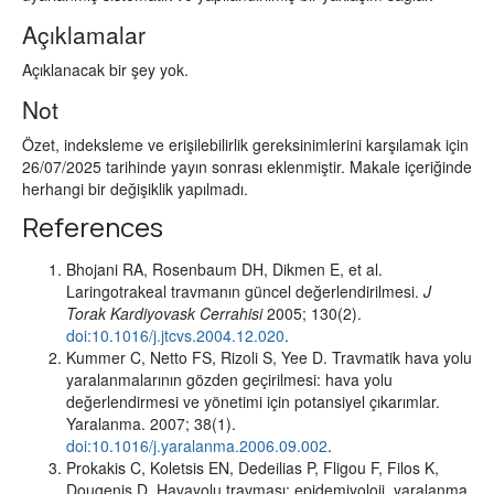
Açıklamalar
Açıklanacak bir şey yok.
Not
Özet, indeksleme ve erişilebilirlik gereksinimlerini karşılamak için
26/07/2025 tarihinde yayın sonrası eklenmiştir. Makale içeriğinde
herhangi bir değişiklik yapılmadı.
References
Bhojani RA, Rosenbaum DH, Dikmen E, et al.
Laringotrakeal travmanın güncel değerlendirilmesi.
J
Torak Kardiyovask Cerrahisi
2005; 130(2).
doi:10.1016/j.jtcvs.2004.12.020
.
Kummer C, Netto FS, Rizoli S, Yee D. Travmatik hava yolu
yaralanmalarının gözden geçirilmesi: hava yolu
değerlendirmesi ve yönetimi için potansiyel çıkarımlar.
Yaralanma. 2007; 38(1).
doi:10.1016/j.yaralanma.2006.09.002
.
Prokakis C, Koletsis EN, Dedeilias P, Fligou F, Filos K,
Dougenis D. Havayolu travması: epidemiyoloji, yaralanma