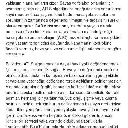
yaklaşımın ana hatlarını çizer. Savaş ve felaket ortamları için
uyarlanmış olsa da, ATLS algoritması, odağı dolaşım sorunlarına
kaydırmadan önce yaşamı tehdit eden hava yolu ve solunum
sorunlarının zamanında değerlendirilmesini ve tedavisini sürekli
olarak vurgular. CAB dizisi son on yılda daha yaygın olarak
benimsendi ve ciddi kanama yaralanmaları olan bireyler için
hava yolu-solunum-dolaşım (ABC) modelini aştı. Kanama şiddetli
veya yaşamı tehdit edici olduğunda, kanamanın kontrolüne
öncelik vermek, hava yolu ve solunumla ilgili müdahalelere göre
önceliklidir.4
Bu video, ATLS algoritmasına dayalı hava yolu değerlendirmesi
için adım adım rehberlik sağlar. Hava yolu değerlendirmesinde
birincil adım, hastanın konuşma ve basit soruları uygun şekilde
cevaplama yeteneğini değerlendirerek açıklığının belirlenmesidir.
Videoda vurgulandığı gibi, konuşma kalitesini değerlendirmek ve
anormal sesleri belirlemek de aynı derecede önemlidir. Sonraki
adımlar, herhangi bir yaralanma, yüz kırığı, şişme veya kusma
belirtisini belirlemek için burun deliklerinden başlayıp orofarinkse
kadar ilerleyen görsel muayene yoluyla hava yolu muayenesini
içerir. Orofarenks ve ön boyuna özel dikkat gösterilir, ancak
ikincisi bir servikal yaka yerinde olduğunda zorluklarla
karşılaşabilir. Bu gibi durumlarda, bir iş arkadaşı manuel hat içi