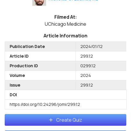
Filmed At:
UChicago Medicine
Article Information
Publication Date
2024/01/12
Article ID
299.12
Production ID
0299.12
Volume
2024
Issue
299.12
DOI
https://doi.org/10.24296/jomi/299.12
Create Quiz