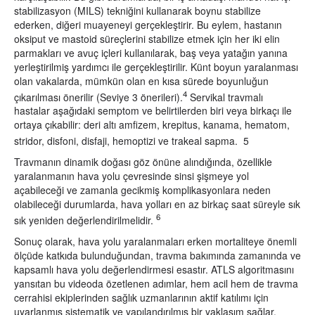
stabilizasyon (MILS) tekniğini kullanarak boynu stabilize
ederken, diğeri muayeneyi gerçekleştirir. Bu eylem, hastanın
oksiput ve mastoid süreçlerini stabilize etmek için her iki elin
parmakları ve avuç içleri kullanılarak, baş veya yatağın yanına
yerleştirilmiş yardımcı ile gerçekleştirilir. Künt boyun yaralanması
olan vakalarda, mümkün olan en kısa sürede boyunluğun
4
çıkarılması önerilir (Seviye 3 önerileri).
Servikal travmalı
hastalar aşağıdaki semptom ve belirtilerden biri veya birkaçı ile
ortaya çıkabilir: deri altı amfizem, krepitus, kanama, hematom,
stridor, disfoni, disfaji, hemoptizi ve trakeal sapma.
5
Travmanın dinamik doğası göz önüne alındığında, özellikle
yaralanmanın hava yolu çevresinde sinsi şişmeye yol
açabileceği ve zamanla gecikmiş komplikasyonlara neden
olabileceği durumlarda, hava yolları en az birkaç saat süreyle sık
6
sık yeniden değerlendirilmelidir.
Sonuç olarak, hava yolu yaralanmaları erken mortaliteye önemli
ölçüde katkıda bulunduğundan, travma bakımında zamanında ve
kapsamlı hava yolu değerlendirmesi esastır. ATLS algoritmasını
yansıtan bu videoda özetlenen adımlar, hem acil hem de travma
cerrahisi ekiplerinden sağlık uzmanlarının aktif katılımı için
uyarlanmış sistematik ve yapılandırılmış bir yaklaşım sağlar.