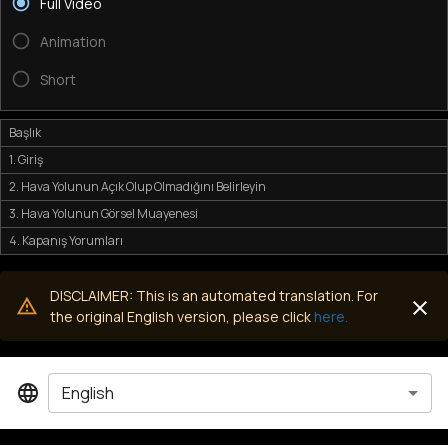
Full Video
Animation
Short
Başlık
1. Giriş
2. Hava Yolunun Açık Olup Olmadığını Belirleyin
3. Hava Yolunun Görsel Muayenesi
4. Kapanış Yorumları
DISCLAIMER: This is an automated translation. For
the original English version, please click
here.
English