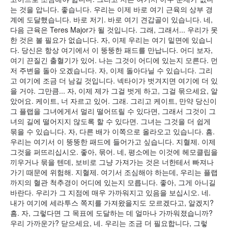
는 것을 압니다. 좋습니다. 우리는 이제 바로 여기 근육의 상부 경
계에 도달했습니다. 바로 저기. 바로 여기 견갑골이 있습니다. 네,
다음 근육은 Teres Major가 될 것입니다. 그래, 그래서... 우리가 못
한 것은 볼 필요가 없습니다. 자, 이제 우리는 여기 밑면에 있습니
다. 당신은 항상 여기에서 이 뚱뚱한 패드를 만납니다. 어디 보자,
여기 끈질긴 출혈기가 있어. 나는 그것이 어디에 있는지 모른다. 먼
저 주변을 돌아 오겠습니다. 자, 이제 돌아다닐 수 있습니다. 그리
고 여기에 조금 더 남길 것입니다. 넥타이가 벗겨지면 여기에 더 있
을 거야. 그만큼... 자, 이제 제가 그걸 벗게 하고, 그걸 묶으세요, 알
았어요. 케이트, 너 자르고 있어. 그래. 그리고 케이트, 만약 당신이
그 플랩을 그녀에게서 멀리 떨어뜨릴 수 있다면, 그래서 그것이 그
녀의 길에 떨어지지 않도록 할 수 있다면. 그녀는 그것을 더 쉽게
묶을 수 있습니다. 자, 다른 배가 이쪽으로 올라오고 있습니다. 흠.
우리는 여기서 이 뚱뚱한 패드에 들어가고 싶습니다. 지혈제. 이제
그것을 퍼뜨리십시오. 좋아, 묶어. 네, 평소에는 이것에 헤모클립을
끼우거나 묶을 텐데, 보비로 그냥 가져가는 것은 너한테서 빠져나
가기 때문에 위험해. 지혈제. 여기서 조심해야 하는데, 우리는 플랩
까지의 혈관 척추경이 어디에 있는지 모릅니다. 좋아, 그게 아니길
바란다. 우리가 그 지점에 매우 가까워지고 있음을 보십시오. 네.
내가 여기에 세라투스 쪽지를 가져왔을지도 모르겠다고, 알겠지?
흠. 자, 그렇다면 그 목표에 도달하는 데 얼마나 가까워졌습니까?
우리 가까운가? 닫으세요, 네. 우리는 조금 더 필요합니다, 그렇