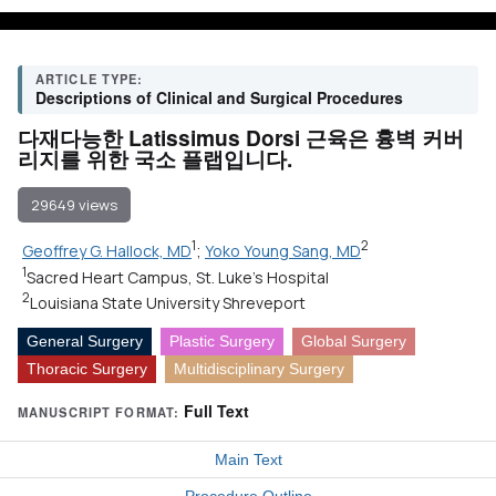
ARTICLE TYPE:
Descriptions of Clinical and Surgical Procedures
다재다능한 Latissimus Dorsi 근육은 흉벽 커버
리지를 위한 국소 플랩입니다.
29649 views
1
2
Geoffrey G. Hallock, MD
;
Yoko Young Sang, MD
1
Sacred Heart Campus, St. Luke's Hospital
2
Louisiana State University Shreveport
General Surgery
Plastic Surgery
Global Surgery
Thoracic Surgery
Multidisciplinary Surgery
Full Text
MANUSCRIPT FORMAT:
Main Text
Procedure Outline