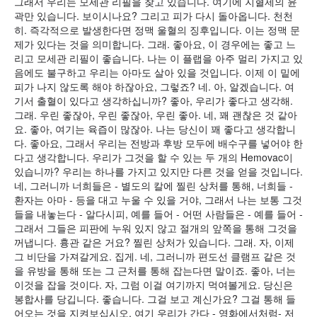
그래서 우리는 모세관 리필을 찾고 있습니다. 여기에 지혈제의 윤
곽만 있습니다. 보이시나요? 그리고 피가 다시 돌아옵니다. 천천
히. 즉각적으로 발생한다면 정맥 울혈의 징후입니다. 이는 정맥 문
제가 있다는 것을 의미합니다. 그래. 좋아요, 이 경우에는 좋고 느
리고 모세관 리필이 좋습니다. 나는 이 플랩을 아주 멀리 가지고 있
음에도 불구하고 우리는 아마도 살아 있을 것입니다. 이제 이 밑에
피가 나지 않도록 해야 하잖아요, 그렇죠? 네. 아, 알겠습니다. 여
기서 출혈이 있다고 생각하십니까? 좋아, 우리가 좋다고 생각해.
그래. 우린 좋잖아, 우린 좋잖아, 우린 좋아. 네, 꽤 괜찮은 것 같아
요. 좋아, 여기는 육즙이 많잖아. 나는 당신이 꽤 좋다고 생각합니
다. 좋아요, 그래서 우리는 전방과 후방 모두에 배수구를 넣어야 한
다고 생각합니다. 우리가 그것을 할 수 있는 두 개의 Hemovac이
있습니까? 우리는 하나를 가지고 있지만 다른 것을 얻을 것입니다.
네, 그러니까 너희들은 - 별도의 칼에 찔린 상처를 통해, 너희들 -
환자는 아마 - 등을 대고 누울 수 있을 거야, 그래서 나는 보통 그것
들을 내놓는다 - 알다시피, 예를 들어 - 어떤 사람들은 - 예를 들어 -
그래서 그들은 피판에 누워 있지 않고 절개의 앞쪽을 통해 그것을
꺼냅니다. 흉관 같은 거요? 찔린 상처가 있습니다. 그래. 자, 이제
그 비단을 가져갈게요. 집게. 네, 그러니까 편도선 클램프 같은 것
을 유방을 통해 또는 그 근처를 통해 잡는다면 말이죠. 좋아, 너는
이것을 잡을 것이다. 자, 그럼 이걸 여기까지 먹여볼게요. 당신은
봉합사를 당깁니다. 좋습니다. 그걸 보고 계신가요? 그걸 통해 들
어오는 것을 지켜보십시오. 여기 우리가 간다 - 영화에서처럼- 저