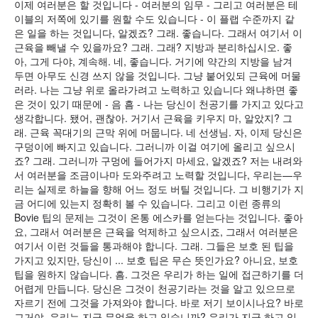
이제 여러분은 할 것입니다 - 여러분의 임무 - 그리고 여러분은 테
이블의 저쪽에 있기를 원할 수도 있습니다 - 이 플랩 수준까지 같
은 일을 하는 것입니다, 알겠죠? 그래. 좋습니다. 그래서 여기서 이
근육을 빼낼 수 있을까요? 그래. 그래? 지방과 분리하십시오. 좋
아, 그게 다야, 계속해. 네, 좋습니다. 거기에 약간의 지방을 남겨
두면 아무도 신경 쓰지 않을 것입니다. 그냥 붙어있되 근육에 머물
러라. 나는 그냥 위로 올라가려고 노력하고 있습니다 왜냐하면 좋
은 것이 있기 때문에 - 음 흠 - 나는 당신이 천공기를 가지고 있다고
생각합니다. 됐어, 괜찮아. 거기서 근육을 키우지 마, 알았지? 그
래. 근육 꼭대기의 근막 위에 머뭅니다. 네 선생님. 자, 이제 당신은
구덩이에 빠지고 있습니다. 그러니까 이걸 여기에 올리고 싶으시
죠? 그래. 그러니까 구멍에 들어가지 마세요, 알겠죠? 저는 내려와
서 여러분을 조금이나마 도와주려고 노력할 것입니다, 우리는—우
리는 실제로 하늘을 향해 어느 정도 버틸 것입니다. 그 비행기가 지
금 어디에 있는지 정확히 볼 수 있습니다. 그리고 이런 종류의
Bovie 팁의 문제는 그것이 온통 에스카를 얻는다는 것입니다. 좋아
요, 그래서 여러분은 근육을 억제하고 싶으시죠, 그래서 여러분은
여기서 이런 것들을 통과해야 합니다. 그래. 그들은 보호 된 팁을
가지고 있지만, 당신이 ... 보호 팁은 무슨 뜻인가요? 아니요, 보호
팁을 원하지 않습니다. 흠. 그것은 우리가 하는 일에 접근하기를 더
어렵게 만듭니다. 당신은 그것이 천공기라는 것을 알고 있으므로
자르기 전에 그것을 가져와야 합니다. 바로 저기 보이시나요? 바로
그거야. 우리는 지금 무엇을 하고 있습니까? 우리가 지금 하고 있