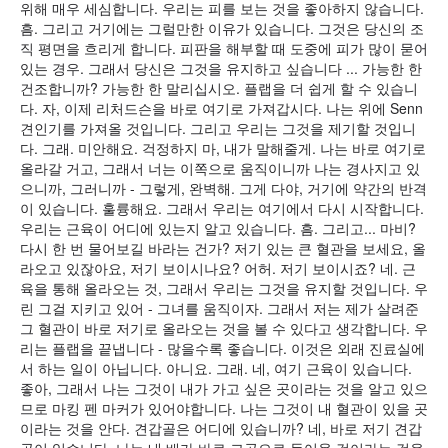
위해 매우 세심합니다. 우리는 피를 보는 것을 좋아하지 않습니다.
흠. 그리고 거기에는 그럴만한 이유가 있습니다. 그것은 당신의 조
직 평면을 흐리게 합니다. 피판을 해부할 때 도중에 피가 많이 묻어
있는 경우. 그래서 당신은 그것을 유지하고 싶습니다 ... 가능한 한
건조합니까? 가능한 한 말리십시오. 플랩을 더 쉽게 할 수 있습니
다. 자, 이제 리처드슨을 바로 여기로 가져갑시다. 나는 위에 Senn
견인기를 가져올 것입니다. 그리고 우리는 그것을 제기할 것입니
다. 그래. 미안해요. 걱정하지 마, 내가 말해줄게. 나는 바로 여기로
올라갈 거고, 그래서 너는 이쪽으로 움직이니까 나는 경사지고 있
으니까, 그러니까 - 그렇게, 완벽해. 그게 다야, 거기에 약간의 반격
이 있습니다. 훌륭해요. 그래서 우리는 여기에서 다시 시작합니다.
우리는 근육이 어디에 있는지 알고 있습니다. 흠. 그리고... 마비?
다시 한 번 물어보길 바라는 건가? 저기 있는 큰 혈관을 보세요, 올
라오고 있잖아요, 저기 보이시나요? 어허. 저기 보이시죠? 네. 근
육을 통해 올라오는 것, 그래서 우리는 그것을 유지할 것입니다. 우
린 그걸 지키고 있어 - 그녀를 움직이자. 그래서 저는 제가 살려준
그 혈관이 바로 저기로 올라오는 것을 볼 수 있다고 생각합니다. 우
리는 플랩을 끝냅니다 - 많을수록 좋습니다. 이것은 외래 진료실에
서 하는 일이 아닙니다. 아니요. 그래. 네, 여기 근육이 있습니다.
좋아, 그래서 나는 그것이 내가 가고 싶은 곳이라는 것을 알고 있으
므로 마킹 펜 마커가 있어야합니다. 나는 그것이 내 혈관이 있을 곳
이라는 것을 안다. 견갑골은 어디에 있습니까? 네, 바로 저기 견갑
골이 있습니다. 나는 내 배가 바로 그곳으로 들어올 것이라는 것을