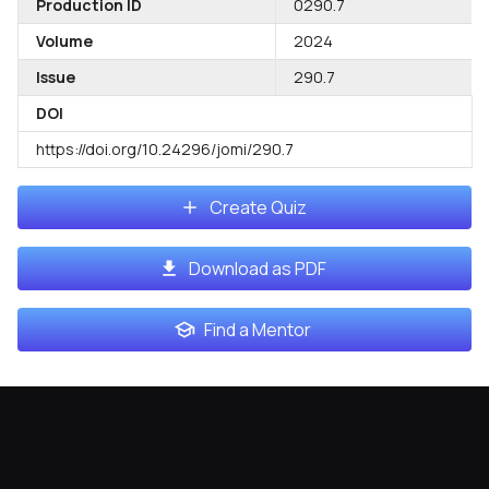
Production ID
0290.7
Volume
2024
Issue
290.7
DOI
https://doi.org/10.24296/jomi/290.7
Create Quiz
Download as PDF
Find a Mentor