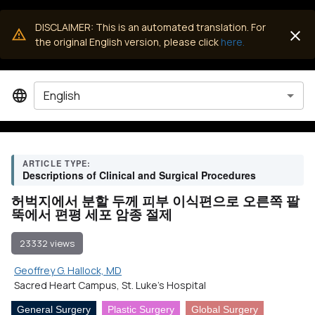
DISCLAIMER: This is an automated translation. For
the original English version, please click
here.
English
ARTICLE TYPE:
Descriptions of Clinical and Surgical Procedures
허벅지에서 분할 두께 피부 이식편으로 오른쪽 팔
뚝에서 편평 세포 암종 절제
23332 views
Geoffrey G. Hallock, MD
Sacred Heart Campus, St. Luke's Hospital
General Surgery
Plastic Surgery
Global Surgery