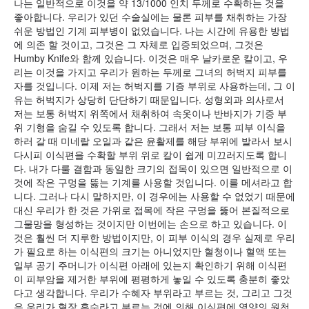
나는 일반적으로 이것을 약 13/1000 인치 두께로 수확하는 것을
좋아합니다. 우리가 있던 수술실에는 물론 피부를 채취하는 가장
쉬운 방법인 기계 피부병이 없었습니다. 나는 시간에 유용한 방법
에 의존 할 것이고, 그것은 그 자체로 입증되었으며, 그것은
Humby Knife와 함께 있습니다. 이것은 매우 날카로운 칼이고, 우
리는 이것을 가지고 우리가 원하는 두께로 그녀의 허벅지 피부를
자를 것입니다. 이제 저는 허벅지를 기증 부위로 사용하는데, 그 이
유는 허벅지가 상당히 단단하기 때문입니다. 성형외과 의사로서
저는 보통 허벅지 위쪽에서 채취하여 속옷이나 반바지가 기증 부
위 기형을 숨길 수 있도록 합니다. 그래서 저는 보통 피부 이식을
하러 갈 때 미네랄 오일과 같은 윤활제를 해당 부위에 발라서 보시
다시피 이식편을 수확할 부위 위로 칼이 쉽게 미끄러지도록 합니
다. 내가 다룰 결함과 동일한 크기의 접목이 있으면 일반적으로 이
것에 작은 구멍을 뚫는 기계를 사용할 것입니다. 이를 메셔라고 합
니다. 그러나 다시 말하지만, 이 경우에는 사용할 수 없었기 때문에
대신 우리가 한 것은 가위로 접목에 작은 구멍을 뚫어 본질적으로
그물망을 형성하는 것이지만 이번에는 손으로 하고 있습니다. 이
것은 훨씬 더 지루한 방법이지만, 이 피부 이식의 경우 실제로 우리
가 필요로 하는 이식편의 크기는 아니었지만 혈청이나 혈액 또는
일부 공기 주머니가 이식편 아래에 있는지 확인하기 위해 이식편
이 피부암을 제거한 부위에 평평하게 놓일 수 있도록 충분히 좋았
다고 생각합니다. 우리가 수혜자 부위라고 부르는 것, 그리고 그것
은 우리가 혈장 흡수라고 부르는 것에 의해 이식편에 영양의 원천