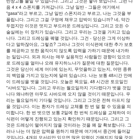
반창고를 붙일 수 있습니다. 그리고 그것은 좋아 보입니다. 그런 다
음 4 x 4 스폰지를 가져갑니다. 그냥 일반 - 그들은 여기에서
"gasa"라고 부르고, 그냥 일반 스폰지라고 부르고, 나는 그것을 부
풀립니다. 그리고 그걸 구멍에 채우고 압박이 있습니까? 네, 약간
두껍지만 이것은 멋지고 부드러운 드레싱입니다. 그리고 모든 수
술실에는 이 장치가 있습니다. 그리고 우리는 그것을 가지고 있습
니다. 그리고 드레싱을 꿰맬 것입니다. 그건 - 당신은 그게 이상하
다고 말하잖아요, 그렇죠? 그러나 그것이 이식편에 대한 추가 보호
를 제공하고 또한 움직이지 않도록 압력을 가하기 때문에 내가하
는 일입니다. 외과 의사는 매우 실용적인 사람들인 경향이 있으므
로 드레싱을 얼마나 오래 유지하느냐가 질문에 대한 질문입니다.
그것은 당신이 세계 어디에 있는지, 무엇을하고 있는지, 어떤 종류
의 백업을 가지고 있는지에 달려 있습니다. 나는 보통 48시간 안에
이 드레싱을 벗을 것입니다. 오늘은 목요일, 48 시간은 토요일인
"사바도"입니다. 그리고 우리는 월요일까지 기다렸다가 벗을 것입
니다 왜냐하면 아무도 사바도에 오지 않을 것이기 때문입니다. 우
리는 월요일까지 기다릴 것입니다. 그리고 그것은 전혀 아프지 않
을 것입니다. 이는 환자가 드레싱 교체를 한 번 덜 할 수 있음을 의
미합니다. 한 번 벗으면 보통 2일에 한 번씩 드레싱을 교체하여 이
식편이 어떻게 진행되고 있는지 확인하기 때문입니다. 그리고 그
것은 드레싱이 떨어지지 않을 것이라는 것을 꽤 잘 확보합니다. 그
러나 나는 더 많은 압력을 원하기 때문에 여기에서 중간에 들어갈
것입니다. 4개의 모서리만 있으면 많은 압력이 가해지지 않을 것이