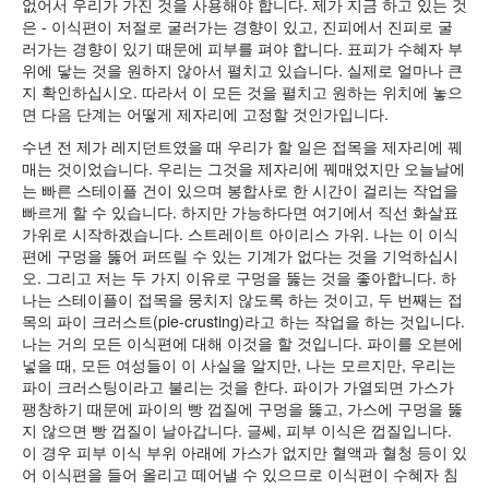
없어서 우리가 가진 것을 사용해야 합니다. 제가 지금 하고 있는 것
은 - 이식편이 저절로 굴러가는 경향이 있고, 진피에서 진피로 굴
러가는 경향이 있기 때문에 피부를 펴야 합니다. 표피가 수혜자 부
위에 닿는 것을 원하지 않아서 펼치고 있습니다. 실제로 얼마나 큰
지 확인하십시오. 따라서 이 모든 것을 펼치고 원하는 위치에 놓으
면 다음 단계는 어떻게 제자리에 고정할 것인가입니다.
수년 전 제가 레지던트였을 때 우리가 할 일은 접목을 제자리에 꿰
매는 것이었습니다. 우리는 그것을 제자리에 꿰매었지만 오늘날에
는 빠른 스테이플 건이 있으며 봉합사로 한 시간이 걸리는 작업을
빠르게 할 수 있습니다. 하지만 가능하다면 여기에서 직선 화살표
가위로 시작하겠습니다. 스트레이트 아이리스 가위. 나는 이 이식
편에 구멍을 뚫어 퍼뜨릴 수 있는 기계가 없다는 것을 기억하십시
오. 그리고 저는 두 가지 이유로 구멍을 뚫는 것을 좋아합니다. 하
나는 스테이플이 접목을 뭉치지 않도록 하는 것이고, 두 번째는 접
목의 파이 크러스트(pie-crusting)라고 하는 작업을 하는 것입니다.
나는 거의 모든 이식편에 대해 이것을 할 것입니다. 파이를 오븐에
넣을 때, 모든 여성들이 이 사실을 알지만, 나는 모르지만, 우리는
파이 크러스팅이라고 불리는 것을 한다. 파이가 가열되면 가스가
팽창하기 때문에 파이의 빵 껍질에 구멍을 뚫고, 가스에 구멍을 뚫
지 않으면 빵 껍질이 날아갑니다. 글쎄, 피부 이식은 껍질입니다.
이 경우 피부 이식 부위 아래에 가스가 없지만 혈액과 혈청 등이 있
어 이식편을 들어 올리고 떼어낼 수 있으므로 이식편이 수혜자 침