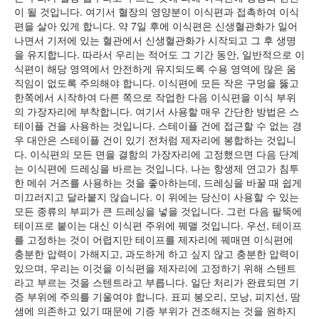
이 될 것입니다. 여기서 혈장의 영양분이 이식편과 접촉하여 이식
편을 살아 있게 합니다. 약 7일 후에 이식편은 신생혈관화가 일어
나면서 기저에 있는 혈관에서 신생혈관화가 시작되고 그 후 생명
을 유지합니다. 따라서 우리는 적어도 그 기간 동안, 일반적으로 이
식편이 해당 영역에서 안전하게 유지되도록 수용 영역에 많은 움
직임이 없도록 주의해야 합니다. 이식편에 모든 작은 구멍을 뚫고
한쪽에서 시작하여 다른 쪽으로 작업한 다음 이식편을 이식 부위
의 가장자리에 부착합니다. 여기서 사용할 매우 간단한 방법은 스
테이플 건을 사용하는 것입니다. 스테이플 건에 접근할 수 없는 경
우 대안은 스테이플 건이 있기 전처럼 제자리에 봉합하는 것입니
다. 이식편의 모든 면을 결함의 가장자리에 고정했으면 다음 단계
는 이식편에 드레싱을 바르는 것입니다. 나는 항생제 연고가 침투
한 메쉬 거즈를 사용하는 것을 좋아하는데, 드레싱을 바꿀 때 쉽게
미끄러지고 달라붙지 않습니다. 이 위에는 당신이 사용할 수 있는
모든 종류의 부피가 큰 드레싱을 넣을 것입니다. 그런 다음 팔뚝에
테이프로 붙이는 대신 이식편 주위에 꿰맬 것입니다. 우선, 테이프
를 고정하는 것이 어렵지만 테이프를 제자리에 꿰매면 이식편에
충분한 압력이 가해지고, 과도하게 하고 싶지 않고 충분한 압력이
있으며, 우리는 이것을 이식편을 제자리에 고정하기 위해 스텐트
라고 부르는 것을 스텐트라고 부릅니다. 일단 처리가 완료되면 기
증 부위에 주의를 기울여야 합니다. 표피 봉오리, 모낭, 피지선, 땀
샘에 의존하고 있기 때문에 기증 부위가 건조해지는 것을 원하지