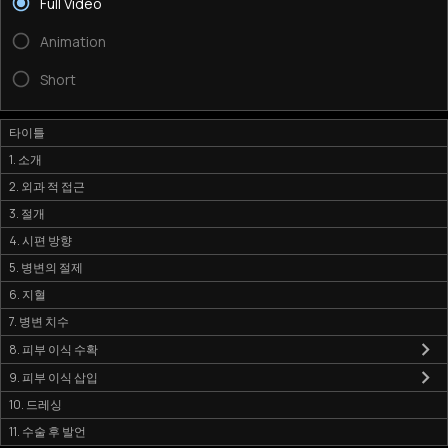
Full Video
Animation
Short
타이틀
1. 소개
2. 외과 적 접근
3. 절개
4. 시편 방향
5. 병변의 절제
6. 지혈
7. 병변 치수
8. 피부 이식 수확
9. 피부 이식 삽입
10. 드레싱
11. 수술 후 발언