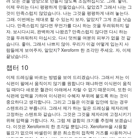
려 모든 것을 엉망으로 만들지 않도록 조심하십시오. 그래. 좋아,
이제 우리는 다시 평평하게 만들었습니다, 알았죠? 그래서 나는 그
것이 만족스럽지 않았습니다. 나는 그것을 평평하게 내려 놓는다.
그래. 이번에는 제대로 할 수 있는지 보자, 알았지? 그게 조금 낫습
니다. 만족스럽지 않다면 무언가를 다시 하는 것을 두려워하지 말
자. 보시다시피, 완벽하게 나왔죠? 만족스럽지 않다면 다시 하는
것을 두려워하지 마십시오. 다시 덧씌울 여분의 피부가 없을 것 같
습니다. 좋아, 그래서 나쁘지 않아. 우리가 이걸 어떻게 입는지 사
람들에게 보여주자, 알았지? Xeroform 한 조각만 주세요. 자, 이제
끝났습니다.
챕터 10
이제 드레싱을 바르는 방법을 보여 드리겠습니다. 그래서 저는 이
식편이 팔에서 움직이지 않기를 원합니다 왜냐하면 이식편이 움직
일 때마다 새로운 혈관이 아래에서 자랄 수 없기 때문이며, 또한 이
식편에 압력을 가하여 이식편이 수혜자 부위에 붙도록 하는 것이
중요하다고 생각합니다. 그리고 그들은 이것을 입안에 있는 경우
스텐트라고 부릅니다. 그래서 제가 하는 일은 드레싱을 제자리에
고정하는 스텐트와 같습니다. 그것은 그것을 제자리에 고정시키기
위해 압력을 가합니다. 자, 그럼 제 결함의 크기를 추정해 보겠습니
다. 이것은 Xeroform의 한 조각일 뿐입니다. Xeroform을 사용할
필요가 없으며 바셀린이 묻은 최소한의 접착력 거즈를 사용하거나