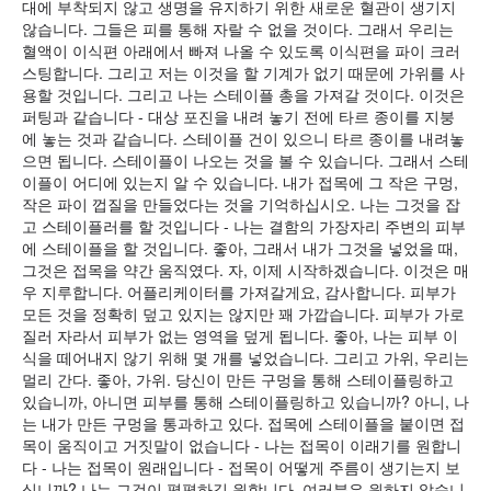
대에 부착되지 않고 생명을 유지하기 위한 새로운 혈관이 생기지
않습니다. 그들은 피를 통해 자랄 수 없을 것이다. 그래서 우리는
혈액이 이식편 아래에서 빠져 나올 수 있도록 이식편을 파이 크러
스팅합니다. 그리고 저는 이것을 할 기계가 없기 때문에 가위를 사
용할 것입니다. 그리고 나는 스테이플 총을 가져갈 것이다. 이것은
퍼팅과 같습니다 - 대상 포진을 내려 놓기 전에 타르 종이를 지붕
에 놓는 것과 같습니다. 스테이플 건이 있으니 타르 종이를 내려놓
으면 됩니다. 스테이플이 나오는 것을 볼 수 있습니다. 그래서 스테
이플이 어디에 있는지 알 수 있습니다. 내가 접목에 그 작은 구멍,
작은 파이 껍질을 만들었다는 것을 기억하십시오. 나는 그것을 잡
고 스테이플러를 할 것입니다 - 나는 결함의 가장자리 주변의 피부
에 스테이플을 할 것입니다. 좋아, 그래서 내가 그것을 넣었을 때,
그것은 접목을 약간 움직였다. 자, 이제 시작하겠습니다. 이것은 매
우 지루합니다. 어플리케이터를 가져갈게요, 감사합니다. 피부가
모든 것을 정확히 덮고 있지는 않지만 꽤 가깝습니다. 피부가 가로
질러 자라서 피부가 없는 영역을 덮게 됩니다. 좋아, 나는 피부 이
식을 떼어내지 않기 위해 몇 개를 넣었습니다. 그리고 가위, 우리는
멀리 간다. 좋아, 가위. 당신이 만든 구멍을 통해 스테이플링하고
있습니까, 아니면 피부를 통해 스테이플링하고 있습니까? 아니, 나
는 내가 만든 구멍을 통과하고 있다. 접목에 스테이플을 붙이면 접
목이 움직이고 거짓말이 없습니다 - 나는 접목이 이래기를 원합니
다 - 나는 접목이 원래입니다 - 접목이 어떻게 주름이 생기는지 보
십니까? 나는 그것이 평평하길 원합니다, 여러분은 원하지 않습니