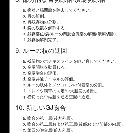
癒着と腸間膜を除去してください。
胃の解剖。
胃残存物の分割。
袋の残骸を解剖する。
残存部位/袋/ルーの四肢合流部の解離(潰瘍切除)。
残存物解剖完了。
9. ルーの枝の迂回
残留物のホチキスラインを縫い直してください。
空腸間膜を動員しろ。
空腸吻合の評価。
空腸共通チャネルの評価。
ルーの肢体とメソコロンの付着部の分割。
トレイツ靭帯の同定/中大腸窓の創出。
横切った中結腸を通る空腸の通過。
10. 新しいGJ吻合
吻合の第一層(後方外層)。
吻合の第二層および第三層(後部および前部の内層)。
第四の吻合層(前方外層)。