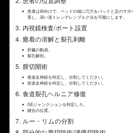
2. 患者の位置調整
患者は仰向けで、ベッドの端に穴穴をパッドと足のサポ
置し、深い逆トレンデレンブルク法を可能にします。
3. 内視鏡検査/ポート設置
4. 癒着の溶解と裂孔剥離
肝臓の動員。
裂孔解剖。
5. 膣切開術
後迷走神経を特定し、分割してください。
前迷走神経を特定し、分割してください。
6. 食道裂孔ヘルニア修復
GEジャンクションを特定しろ。
縫合の位置。
7. ルー・リムの分割
8. 部分的な胃切除術/潰瘍切除術