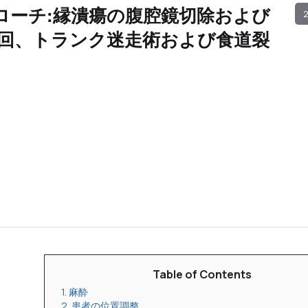
ローチ:縁潰瘍の腹腔鏡切除および
2
回、トランク迷走術および食道裂
Table of Contents
1. 麻酔
2. 患者の位置調整