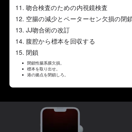
11. 吻合検査のための内視鏡検査
12. 空腸の減少とペーターセン欠損の閉
13. JJ吻合術の改訂
14. 腹腔から標本を回収する
15. 閉鎖
閉鎖性腸系膜欠損。
標本を取り出せ。
港の拠点を閉鎖しろ。