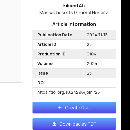
Filmed At:
Massachusetts General Hospital
Article Information
Publication Date
2024/11/15
Article ID
25
Production ID
0104
Volume
2024
Issue
25
DOI
https://doi.org/10.24296/jomi/25
Create Quiz
Download as PDF