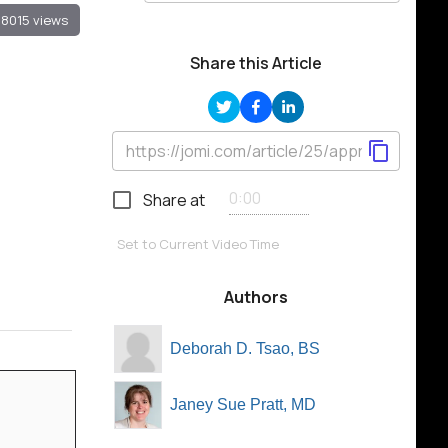
8015 views
Share this Article
Share at
Set to Current Video Time
Authors
Deborah D. Tsao, BS
Janey Sue Pratt, MD