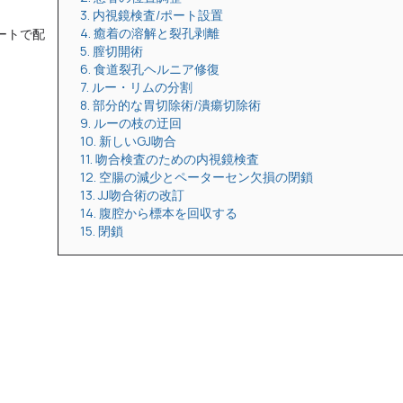
3. 内視鏡検査/ポート設置
ートで配
4. 癒着の溶解と裂孔剥離
5. 膣切開術
6. 食道裂孔ヘルニア修復
7. ルー・リムの分割
8. 部分的な胃切除術/潰瘍切除術
9. ルーの枝の迂回
10. 新しいGJ吻合
11. 吻合検査のための内視鏡検査
12. 空腸の減少とペーターセン欠損の閉鎖
13. JJ吻合術の改訂
14. 腹腔から標本を回収する
15. 閉鎖