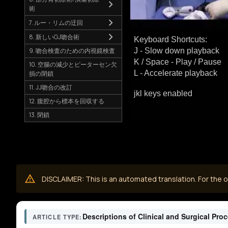
術
7. ルー・リムの迂回
8. 新しいGJ吻合術
Keyboard Shortcuts:
9. 吻合検査のための内視鏡検査
J - Slow down playback
K / Space - Play / Pause
10. 空腸の減少とピーターセン欠
L - Accelerate playback
損の閉鎖
11. JJ吻合の改訂
jkl keys enabled
12. 腹腔から標本を回収する
13. 閉鎖
DISCLAIMER: This is an automated translation. For the or
Descriptions of Clinical and Surgical Pro
ARTICLE TYPE: