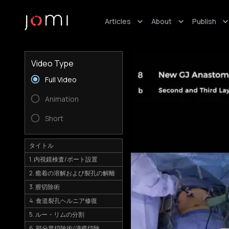
Articles
About
Publish
Video Type
Full Video
Animation
Short
タイトル
1. 内視鏡検査/ポート設置
2. 癒着の溶解および裂孔の解離
3. 膣切除術
4. 食道裂孔ヘルニア修復
5. ルー・リムの分割
6. 部分胃切除術/潰瘍切除