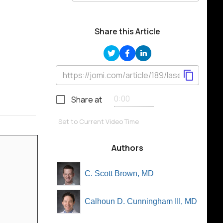
Share this Article
Share at
Set to Current Video Time
Authors
C. Scott Brown, MD
Calhoun D. Cunningham III, MD