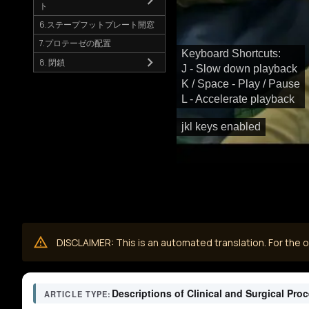
ト
6.ステープフットプレート開窓
7.プロテーゼの配置
Keyboard Shortcuts:
8. 閉鎖
J - Slow down playback
K / Space - Play / Pause
L - Accelerate playback
jkl keys enabled
DISCLAIMER: This is an automated translation. For the or
Descriptions of Clinical and Surgical Pro
ARTICLE TYPE: