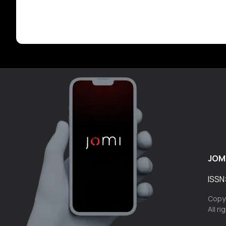
JOM
ISSN
Copyr
All r