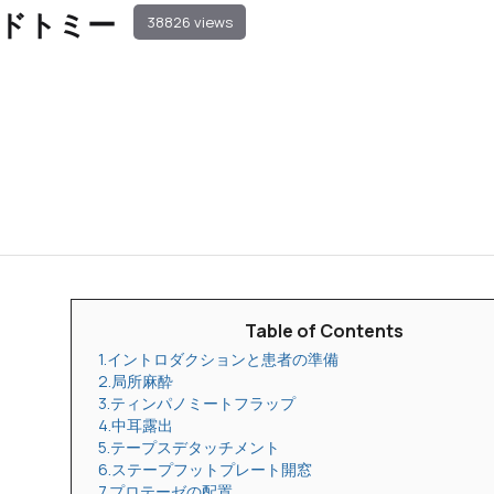
ドトミー
38826 views
Table of Contents
1.イントロダクションと患者の準備
2.局所麻酔
3.ティンパノミートフラップ
4.中耳露出
5.テープスデタッチメント
6.ステープフットプレート開窓
7.プロテーゼの配置