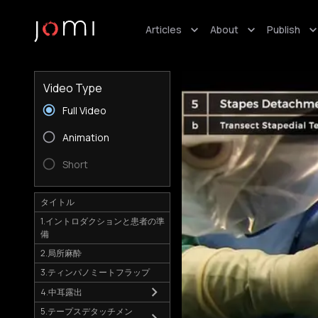
Articles
About
Publish
Video Type
Full Video
Animation
Short
タイトル
1.イントロダクションと患者の準
備
2.局所麻酔
3.ティンパノミートフラップ
4.中耳露出
5.テープスデタッチメン