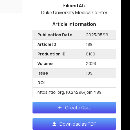
Filmed At:
Duke University Medical Center
Article Information
Publication Date
2023/05/19
Article ID
189
Production ID
0189
Volume
2023
Issue
189
DOI
https://doi.org/10.24296/jomi/189
Create Quiz
Download as PDF