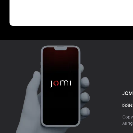
JOM
ISSN
Copyr
All r