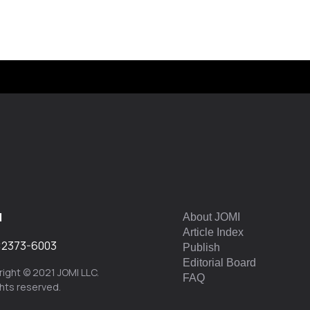
I
About JOMI
Article Index
:
2373-6003
Publish
Editorial Board
ight © 2021 JOMI LLC.
FAQ
ights reserved.