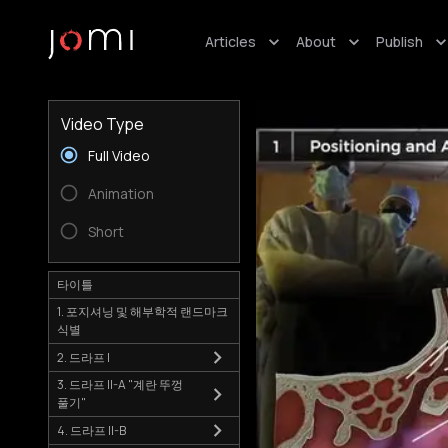
Articles
About
Publish
Video Type
Full Video
Animation
Short
타이틀
1. 포지셔닝 및 해부학적 랜드마크
식별
2. 드라프 I
3. 드라프 II-A "계란 뚜껑
풀기"
4. 드라프 II-B