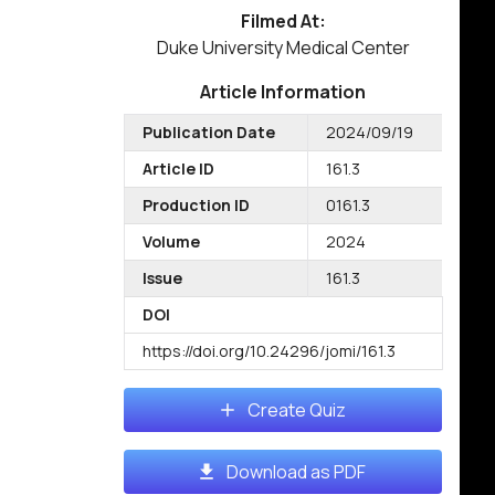
Filmed At:
Duke University Medical Center
Article Information
Publication Date
2024/09/19
Article ID
161.3
Production ID
0161.3
Volume
2024
Issue
161.3
DOI
https://doi.org/10.24296/jomi/161.3
Create Quiz
Download as PDF