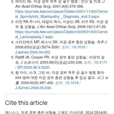
에머리 SE. 자궁 경부 척추 성 골수 병증 : 진단 및 치료.
J
Am Acad Orthop Surg.
2001;9(6):376-388.
https://journals.lww.com/jaaos/Citation/2001/11000/Cervic
al_Spondylotic_Myelopathy__Diagnosis_and.3.aspx
.
리먼 RA 주니어, 테일러 학사, 이승만 JM, 리우 KD. 자궁 경
부 층 성형술.
J Am Acad Orthop Surg.
2008;16(1):47-56.
https://journals.lww.com/jaaos/Citation/2008/01000/Cervic
al_Laminaplasty.7.aspx
.
스타인메츠 MP, 레스닉 DK. 자궁 경부 층판 성형술.
척추 J.
2006;6(6)(공급):S274-S281.
도이 : 10.1016 /
J.spinee.2006.04.023.
Ratliff JK, Cooper PR. 자궁 경부 층판 성형술 : 비판적 검
토.
J 뉴로서지.
2003;98(3)(공급):230-238.
도이 : 10.3171
/ SPI.2003.98.3.0230.
왕 마이, 샤 S, 그린 바. 자궁 경부 척추 성 골수 병증 환자
204 명에 대한 자궁 경부 층판 성형술 후 임상 결과.
서그 뉴
롤.
2004;62(6):487-492.
도이 : 10.1016 /
J.Surneu.2004.02.040.
Cite this article
제니스 L. 자궁 경부 층판 성형술.
J 메드 인사이트.
2014;2014(6).