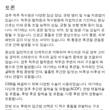
토론
경추 척추 척수증은 다양한 임상 양상, 관련 병리 및 수술 치료법이
있습니다. 척추관 협착증과 척수병증에 직접적으로 기인하는 증상
으로는 미세 운동 조절 능력의 상실, 균형 및 보행 변화 등이 있습
니다. 여기에는 사지 경련 및/또는 쇠약, 장 및 방광 기능 상실이 포
함될 수 있습니다. 신경근 충돌로 인한 증상으로는 사지 통증, 피부
패턴의 감각 이상 또는 쇠약이 있습니다. 목 통증은 후관절 관절증
으로 인해 발생할 수도 있습니다.
증상은 일반적으로 단계적으로 악화되며 부드러운 자궁 경부 고리
및 경막외 스테로이드 주사와 같은 비수술적 중재로 잘 조절되지
않습니다. 경추 척추관 협착증은 척추관 주변의 여러 구조물의 퇴
행으로 인해 발생합니다. 여기에는 비후성 후관절, 두꺼워진 인대,
골
화된 후방 종방향 인대, 돌출된 추간판 및/또는 비후성 비후성 비
대뇌 관절이 포함됩니다.
CSM을 해결하기 위해 다양한 수술이 사용되었습니다. 여기에는
다단계 전방 경추 추간판 절제술 및 유합술(ACDF), 전방 체절제술
및 유합술, 후방 후궁 절제술 및 유합술, 다중 후방 판막 성형술이
포함됩니다.
전방 또는 후방의 접근법 선택은 1) 척수 충돌을 유발하는 구조