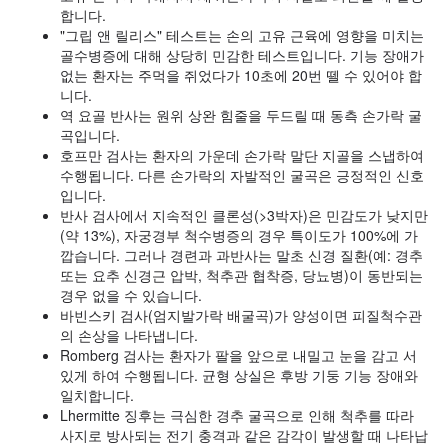
합니다.
"그립 앤 릴리스" 테스트는 손의 고유 근육에 영향을 미치는
골수병증에 대해 상당히 민감한 테스트입니다. 기능 장애가
없는 환자는 주먹을 쥐었다가 10초에 20번 뗄 수 있어야 합
니다.
역 요골 반사는 원위 상완 힘줄을 두드릴 때 동측 손가락 굴
곡입니다.
호프만 검사는 환자의 가운데 손가락 말단 지골을 스냅하여
수행됩니다. 다른 손가락의 자발적인 굴곡은 긍정적인 신호
입니다.
반사 검사에서 지속적인 클론성(>3박자)은 민감도가 낮지만
(약 13%), 자궁경부 척수병증의 경우 특이도가 100%에 가
깝습니다. 그러나 경련과 과반사는 말초 신경 질환(예: 경추
또는 요추 신경근 압박, 척추관 협착증, 당뇨병)이 동반되는
경우 없을 수 있습니다.
바빈스키 검사(엄지발가락 배굴곡)가 양성이면 피질척수관
의 손상을 나타냅니다.
Romberg 검사는 환자가 팔을 앞으로 내밀고 눈을 감고 서
있게 하여 수행됩니다. 균형 상실은 후방 기둥 기능 장애와
일치합니다.
Lhermitte 징후는 극심한 경추 굴곡으로 인해 척추를 따라
사지로 방사되는 전기 충격과 같은 감각이 발생할 때 나타납