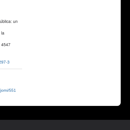
ública: un
 la
e 4547
297-3
/jomi/551