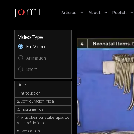
Articles
About
Publish
Video Type
Full Video
Animation
Short
Título
1. Introducción
2. Configuración inicial
3. Instrumentos
4. Artículos neonatales, apósitos
y suero fisiológico
5. Conteo inicial