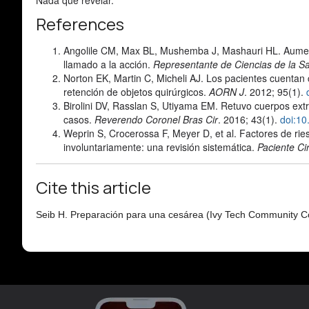
Nada que revelar.
References
Angolile CM, Max BL, Mushemba J, Mashauri HL. Aumento
llamado a la acción.
Representante de Ciencias de la S
Norton EK, Martin C, Micheli AJ. Los pacientes cuentan co
retención de objetos quirúrgicos.
AORN J
. 2012; 95(1).
Birolini DV, Rasslan S, Utiyama EM. Retuvo cuerpos extr
casos.
Reverendo Coronel Bras Cir
. 2016; 43(1).
doi:1
Weprin S, Crocerossa F, Meyer D, et al. Factores de riesg
involuntariamente: una revisión sistemática.
Paciente Ci
Cite this article
Seib H. Preparación para una cesárea (Ivy Tech Community Col