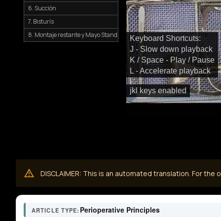
6. Succión
7. Bisturís
8. Montaje restante y Mayo Stand
Keyboard Shortcuts:
J - Slow down playback
K / Space - Play / Pause
L - Accelerate playback
jkl keys enabled
DISCLAIMER: This is an automated translation. For the or
Perioperative Principles
ARTICLE TYPE: