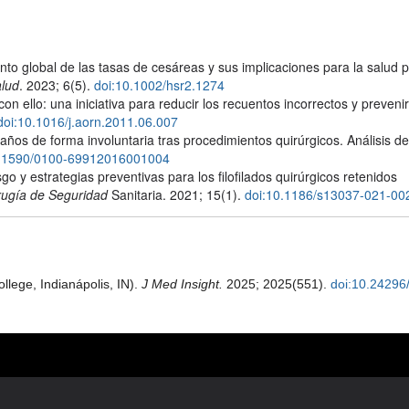
 global de las tasas de cesáreas y sus implicaciones para la salud p
alud
. 2023; 6(5).
doi:10.1002/hsr2.1274
n ello: una iniciativa para reducir los recuentos incorrectos y prevenir
doi:10.1016/j.aorn.2011.06.007
años de forma involuntaria tras procedimientos quirúrgicos. Análisis d
0.1590/0100-69912016001004
o y estrategias preventivas para los filofilados quirúrgicos retenidos
rugía de Seguridad
Sanitaria. 2021; 15(1).
doi:10.1186/s13037-021-00
lege, Indianápolis, IN).
J Med Insight.
2025; 2025(551).
doi:10.24296