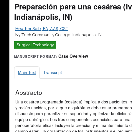
Preparación para una cesárea (I
Indianápolis, IN)
Heather Seib, BA, AAS, CST
Ivy Tech Community College, Indianapolis, IN
Surgical Technology
Case Overview
MANUSCRIPT FORMAT:
Main Text
Transcript
Abstracto
Una cesárea programada (cesárea) implica a dos pacientes, 
y recién nacidos, por lo que el quirófano debe estar preparado
dispuesto para garantizar su seguridad y optimizar la eficienci
equipo quirúrgico. Los tres componentes esenciales para una
perioperatoria eficaz incluyen la creación y el mantenimiento d
campo estéril, la organización de los instrumentos y el recuen