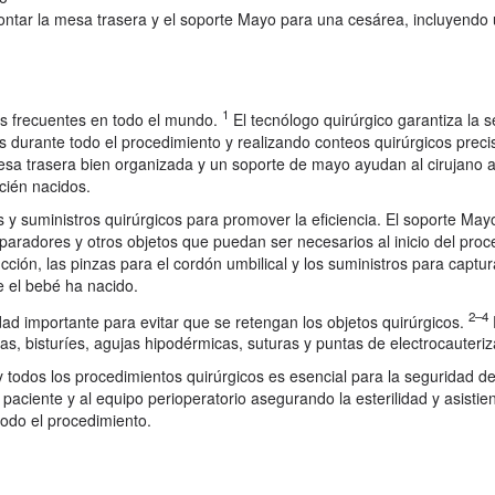
ontar la mesa trasera y el soporte Mayo para una cesárea, incluyendo
1
s frecuentes en todo el mundo.
El tecnólogo quirúrgico garantiza la s
as durante todo el procedimiento y realizando conteos quirúrgicos preci
esa trasera bien organizada y un soporte de mayo ayudan al cirujano a
cién nacidos.
y suministros quirúrgicos para promover la eficiencia. El soporte May
paradores y otros objetos que puedan ser necesarios al inicio del proc
cción, las pinzas para el cordón umbilical y los suministros para captur
e el bebé ha nacido.
2–4
ad importante para evitar que se retengan los objetos quirúrgicos.
las, bisturíes, agujas hipodérmicas, suturas y puntas de electrocauteriz
y todos los procedimientos quirúrgicos es esencial para la seguridad de
 paciente y al equipo perioperatorio asegurando la esterilidad y asistie
todo el procedimiento.