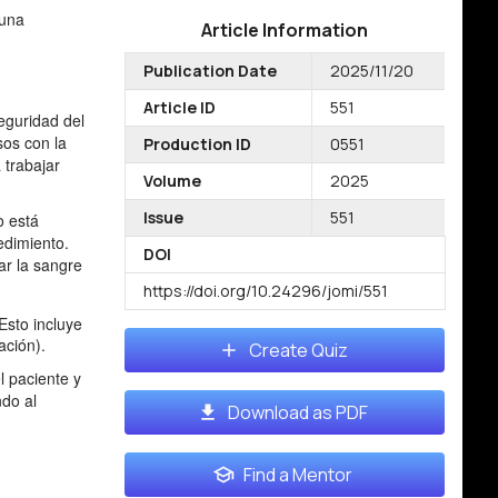
 una
Article Information
Publication Date
2025/11/20
Article ID
551
eguridad del
sos con la
Production ID
0551
 trabajar
Volume
2025
Issue
551
o está
edimiento.
DOI
ar la sangre
https://doi.org/10.24296/jomi/551
Esto incluye
ación).
Create Quiz
l paciente y
ndo al
Download as PDF
Find a Mentor