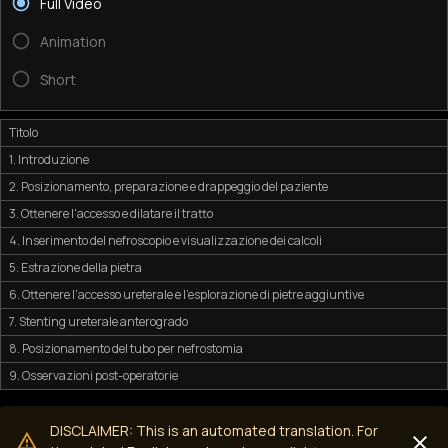
Full Video
Animation
Short
Titolo
1. Introduzione
2. Posizionamento, preparazione e drappeggio del paziente
3. Ottenere l'accesso e dilatare il tratto
4. Inserimento del nefroscopio e visualizzazione dei calcoli
5. Estrazione della pietra
6. Ottenere l'accesso ureterale e l'esplorazione di pietre aggiuntive
7. Stenting ureterale anterogrado
8. Posizionamento del tubo per nefrostomia
9. Osservazioni post-operatorie
DISCLAIMER: This is an automated translation. For