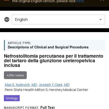
the original English version, please click
here.
English
ARTICLE TYPE:
Descriptions of Clinical and Surgical Procedures
Nefrostolitomia percutanea per il trattamento
del tartaro della giunzione ureteropelvica
inclusa
4394 views
Max S. Yudovich, MD
;
Joseph Y. Clark, MD
Penn State Health Milton S. Hershey Medical Center
Urology
Full Text
MANUSCRIPT FORMAT: