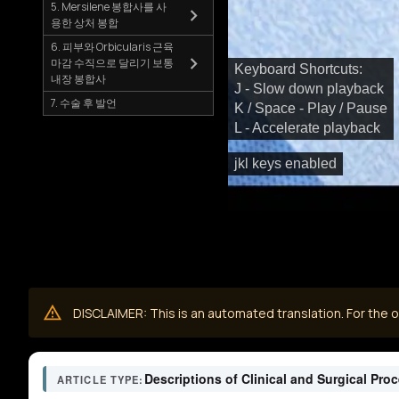
5. Mersilene 봉합사를 사
용한 상처 봉합
6. 피부와 Orbicularis 근육
마감 수직으로 달리기 보통
Keyboard Shortcuts:
내장 봉합사
J - Slow down playback
7. 수술 후 발언
K / Space - Play / Pause
L - Accelerate playback
jkl keys enabled
DISCLAIMER: This is an automated translation. For the or
Descriptions of Clinical and Surgical Pro
ARTICLE TYPE: