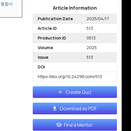
장 봉합사
Article Information
Publication Date
2025/04/17
Article ID
513
Production ID
0513
Volume
2025
Issue
513
DOI
https://doi.org/10.24296/jomi/513
Create Quiz
Download as PDF
Find a Mentor