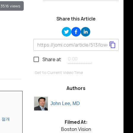
3516 views
Share this Article
Share at
Set to Current Video Time
Authors
John Lee, MD
형 절개
Filmed At:
Boston Vision