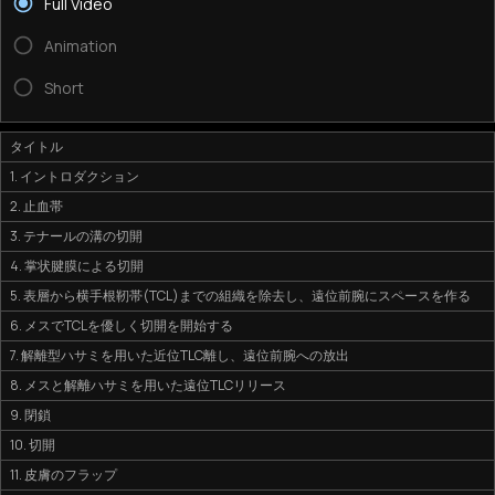
Full Video
Animation
Short
タイトル
1. イントロダクション
2. 止血帯
3. テナールの溝の切開
4. 掌状腱膜による切開
5. 表層から横手根靭帯(TCL)までの組織を除去し、遠位前腕にスペースを作る
6. メスでTCLを優しく切開を開始する
7. 解離型ハサミを用いた近位TLC離し、遠位前腕への放出
8. メスと解離ハサミを用いた遠位TLCリリース
9. 閉鎖
10. 切開
11. 皮膚のフラップ