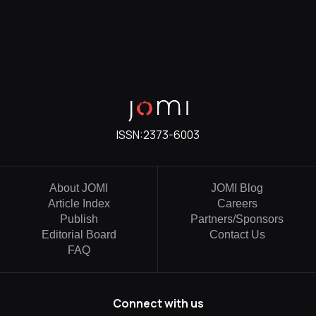
ISSN:
2373-6003
About JOMI
JOMI Blog
Article Index
Careers
Publish
Partners/Sponsors
Editorial Board
Contact Us
FAQ
Connect with us