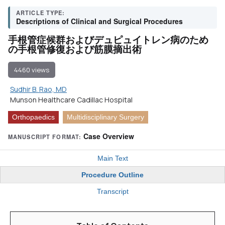
ARTICLE TYPE:
Descriptions of Clinical and Surgical Procedures
手根管症候群およびデュピュイトレン病のため
の手根管修復および筋膜摘出術
4460 views
Sudhir B. Rao, MD
Munson Healthcare Cadillac Hospital
Orthopaedics
Multidisciplinary Surgery
Case Overview
MANUSCRIPT FORMAT:
Main Text
Procedure Outline
Transcript