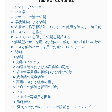
Table of Contents
1. イントロダクション
2. 止血帯
3. テナールの溝の切開
4. 掌状腱膜による切開
5. 表層から横手根靭帯(TCL)までの組織を除去し、遠位前
腕にスペースを作る
6. メスでTCLを優しく切開を開始する
7. 解離型ハサミを用いた近位TLC離し、遠位前腕への放出
8. メスと解離ハサミを用いた遠位TLCリリース
9. 閉鎖
10. 切開
11. 皮膚のフラップ
12. 神経血管束および病変筋膜の同定
13. 後血管索周辺の解離および部分切除
14. 残存緒の完全切除
15. 薬指に向かう組織の指し
16. 止血帯の解除と循環の抑制
17. 止血
18. 止血帯の再適用と閉鎖
19. 局所麻酔
20. 添え木のためのドレーンの設置とドレッシング