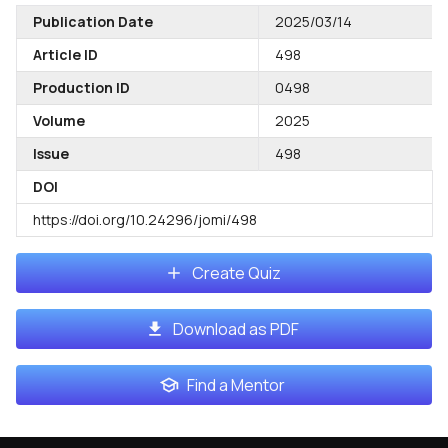
Publication Date
2025/03/14
Article ID
498
Production ID
0498
Volume
2025
Issue
498
DOI
https://doi.org/10.24296/jomi/498
Create Quiz
Download as PDF
Find a Mentor