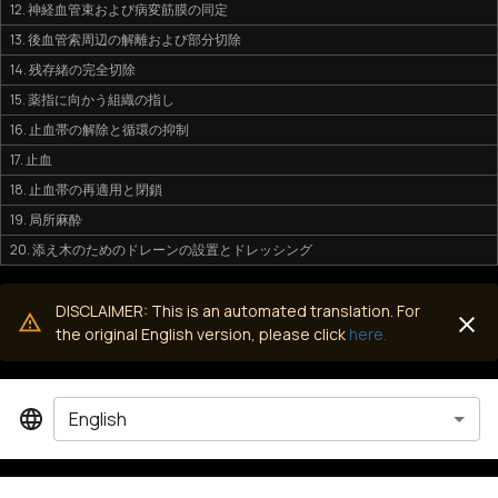
12. 神経血管束および病変筋膜の同定
13. 後血管索周辺の解離および部分切除
14. 残存緒の完全切除
15. 薬指に向かう組織の指し
16. 止血帯の解除と循環の抑制
17. 止血
18. 止血帯の再適用と閉鎖
19. 局所麻酔
20. 添え木のためのドレーンの設置とドレッシング
DISCLAIMER: This is an automated translation. For
the original English version, please click
here.
English