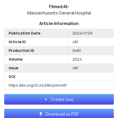
Filmed At:
Massachusetts General Hospital
Article Information
Publication Date
2024/11/29
Article ID
481
Production ID
0481
Volume
2024
Issue
481
DOI
https://doi.org/10.24296/jomi/481
Create Quiz
Download as PDF