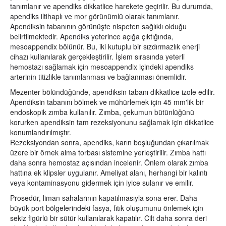
tanımlanır ve apendiks dikkatlice harekete geçirilir. Bu durumda,
apendiks iltihaplı ve mor görünümlü olarak tanımlanır.
Apendiksin tabanının görünüşte nispeten sağlıklı olduğu
belirtilmektedir. Apendiks yeterince açığa çıktığında,
mesoappendix bölünür. Bu, iki kutuplu bir sızdırmazlık enerji
cihazı kullanılarak gerçekleştirilir. İşlem sırasında yeterli
hemostazı sağlamak için mesoappendix içindeki apendiks
arterinin titizlikle tanımlanması ve bağlanması önemlidir.
Mezenter bölündüğünde, apendiksin tabanı dikkatlice izole edilir.
Apendiksin tabanını bölmek ve mühürlemek için 45 mm'lik bir
endoskopik zımba kullanılır. Zımba, çekumun bütünlüğünü
korurken apendiksin tam rezeksiyonunu sağlamak için dikkatlice
konumlandırılmıştır.
Rezeksiyondan sonra, apendiks, karın boşluğundan çıkarılmak
üzere bir örnek alma torbası sistemine yerleştirilir. Zımba hattı
daha sonra hemostaz açısından incelenir. Önlem olarak zımba
hattına ek klipsler uygulanır. Ameliyat alanı, herhangi bir kalıntı
veya kontaminasyonu gidermek için iyice sulanır ve emilir.
Prosedür, liman sahalarının kapatılmasıyla sona erer. Daha
büyük port bölgelerindeki fasya, fıtık oluşumunu önlemek için
sekiz figürlü bir sütür kullanılarak kapatılır. Cilt daha sonra deri