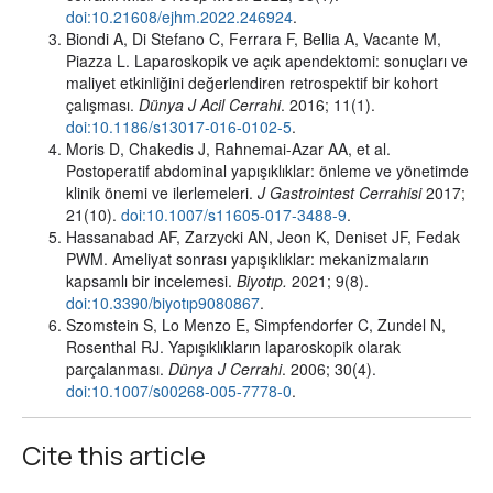
doi:10.21608/ejhm.2022.246924
.
Biondi A, Di Stefano C, Ferrara F, Bellia A, Vacante M,
Piazza L. Laparoskopik ve açık apendektomi: sonuçları ve
maliyet etkinliğini değerlendiren retrospektif bir kohort
çalışması.
Dünya J Acil Cerrahi
. 2016; 11(1).
doi:10.1186/s13017-016-0102-5
.
Moris D, Chakedis J, Rahnemai-Azar AA, et al.
Postoperatif abdominal yapışıklıklar: önleme ve yönetimde
klinik önemi ve ilerlemeleri.
J Gastrointest Cerrahisi
2017;
21(10).
doi:10.1007/s11605-017-3488-9
.
Hassanabad AF, Zarzycki AN, Jeon K, Deniset JF, Fedak
PWM. Ameliyat sonrası yapışıklıklar: mekanizmaların
kapsamlı bir incelemesi.
Biyotıp.
2021; 9(8).
doi:10.3390/biyotıp9080867
.
Szomstein S, Lo Menzo E, Simpfendorfer C, Zundel N,
Rosenthal RJ. Yapışıklıkların laparoskopik olarak
parçalanması.
Dünya J Cerrahi
. 2006; 30(4).
doi:10.1007/s00268-005-7778-0
.
Cite this article