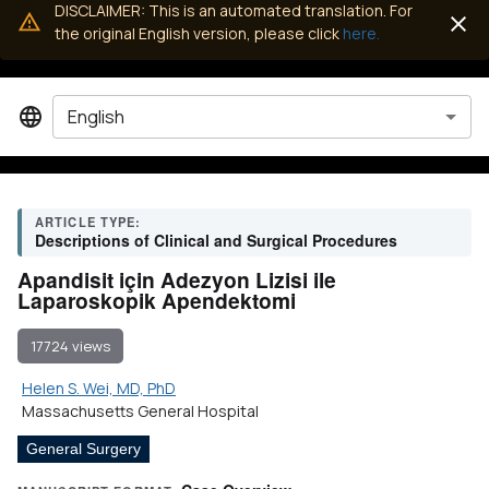
DISCLAIMER: This is an automated translation. For
the original English version, please click
here.
English
ARTICLE TYPE:
Descriptions of Clinical and Surgical Procedures
Apandisit için Adezyon Lizisi ile
Laparoskopik Apendektomi
17724 views
Helen S. Wei, MD, PhD
Massachusetts General Hospital
General Surgery