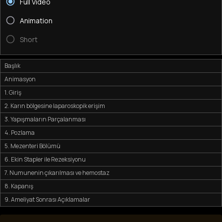
Full Video
Animation
Short
Başlık
Animasyon
1. Giriş
2. Karın bölgesine laparoskopik erişim
3. Yapışmaların Parçalanması
4. Pozlama
5. Mezenteri Bölümü
6. Ekin Stapler ile Rezeksiyonu
7. Numunenin çıkarılması ve hemostaz
8. Kapanış
9. Ameliyat Sonrası Açıklamalar