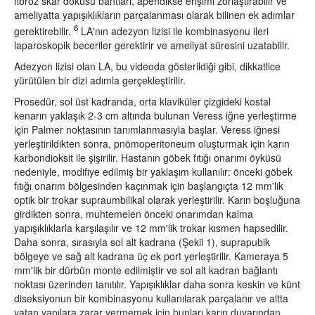
fibröz skar dokusu bantları, apendikse erişimi zorlaştırabilir ve
ameliyatta yapışıklıkların parçalanması olarak bilinen ek adımlar
6
gerektirebilir.
LA'nın adezyon lizisi ile kombinasyonu ileri
laparoskopik beceriler gerektirir ve ameliyat süresini uzatabilir.
Adezyon lizisi olan LA, bu videoda gösterildiği gibi, dikkatlice
yürütülen bir dizi adımla gerçekleştirilir.
Prosedür, sol üst kadranda, orta klaviküler çizgideki kostal
kenarın yaklaşık 2-3 cm altında bulunan Veress iğne yerleştirme
için Palmer noktasının tanımlanmasıyla başlar. Veress iğnesi
yerleştirildikten sonra, pnömoperitoneum oluşturmak için karın
karbondioksit ile şişirilir. Hastanın göbek fıtığı onarımı öyküsü
nedeniyle, modifiye edilmiş bir yaklaşım kullanılır: önceki göbek
fıtığı onarım bölgesinden kaçınmak için başlangıçta 12 mm'lik
optik bir trokar supraumbilikal olarak yerleştirilir. Karın boşluğuna
girdikten sonra, muhtemelen önceki onarımdan kalma
yapışıklıklarla karşılaşılır ve 12 mm'lik trokar kısmen hapsedilir.
Daha sonra, sırasıyla sol alt kadrana (Şekil 1), suprapubik
bölgeye ve sağ alt kadrana üç ek port yerleştirilir. Kameraya 5
mm'lik bir dürbün monte edilmiştir ve sol alt kadran bağlantı
noktası üzerinden tanıtılır. Yapışıklıklar daha sonra keskin ve künt
diseksiyonun bir kombinasyonu kullanılarak parçalanır ve altta
yatan yapılara zarar vermemek için bunları karın duvarından