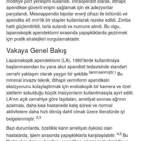
modifiye port yerleşimi kullanıldı. İntraoperatif olarak, iltihaplı
apendikse güvenli erişim sağlamak için ek adezyonlar
parçalandı. Mesoappendix bipolar enerji cihazı ile bölündü ve
apendiks 45 mm'lik bir stapler kullanılarak rezeke edildi. Zımba
hattı güçlendirildi, tarla sulandı ve numune alındı. Bu olgu,
laparoskopik apendektomi sırasında yapışıklıklarda gezinmek
için pratik stratejileri vurgulamaktadır.
Vakaya Genel Bakış
Laparoskopik apendektomi (LA), 1980'lerde kullanılmaya
başlanmasından bu yana akut apandisit tedavisinde standart
benimsenmiştir.1
cerrahi yaklaşım olarak yaygın bir şekilde
Bu
minimal invaziv teknik, iltihaplı vermiform apendiksin
eksizyonunu kolaylaştırmak için endoskopik bir kamera ve özel
aletlerin sokulduğu küçük insizyonların kullanılmasıyla ayırt edilir.
LA'nın açık cerrahiye göre faydaları, ameliyat sonrası ağrının
azalması, daha kısa hastanede kalış süresi ve normal
aktivitelere daha hızlı dönüş dahil olmak üzere literatürde iyi
2,3
belgelenmiştir.
Bazı durumlarda, özellikle karın ameliyatı öyküsü olan
4,5
hastalarda, işlem sırasında yapışıklıklarla karşılaşılabilir.
Bu