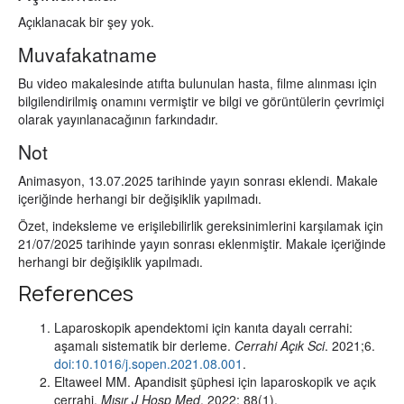
Açıklanacak bir şey yok.
Muvafakatname
Bu video makalesinde atıfta bulunulan hasta, filme alınması için
bilgilendirilmiş onamını vermiştir ve bilgi ve görüntülerin çevrimiçi
olarak yayınlanacağının farkındadır.
Not
Animasyon, 13.07.2025 tarihinde yayın sonrası eklendi. Makale
içeriğinde herhangi bir değişiklik yapılmadı.
Özet, indeksleme ve erişilebilirlik gereksinimlerini karşılamak için
21/07/2025 tarihinde yayın sonrası eklenmiştir. Makale içeriğinde
herhangi bir değişiklik yapılmadı.
References
Laparoskopik apendektomi için kanıta dayalı cerrahi:
aşamalı sistematik bir derleme.
Cerrahi Açık Sci
. 2021;6.
doi:10.1016/j.sopen.2021.08.001
.
Eltaweel MM. Apandisit şüphesi için laparoskopik ve açık
cerrahi.
Mısır J Hosp Med
. 2022; 88(1).