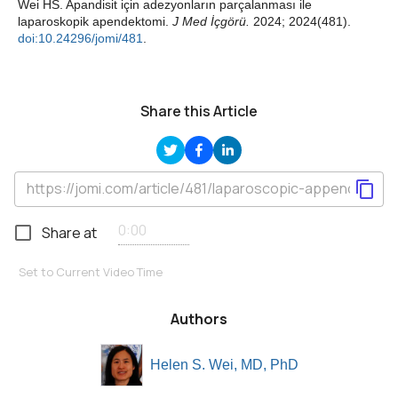
Wei HS. Apandisit için adezyonların parçalanması ile
laparoskopik apendektomi.
J Med İçgörü.
2024; 2024(481).
doi:10.24296/jomi/481
.
Share this Article
Share at
Set to Current Video Time
Authors
Helen S. Wei, MD, PhD