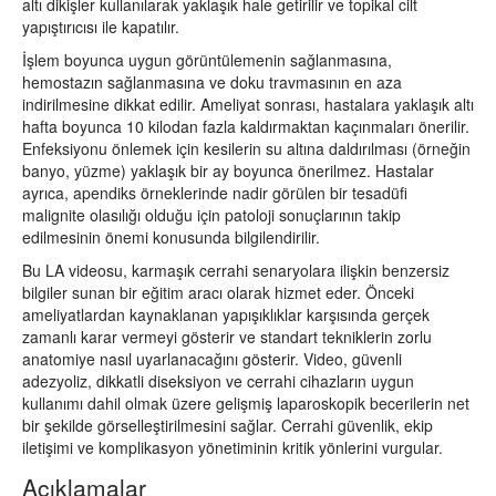
altı dikişler kullanılarak yaklaşık hale getirilir ve topikal cilt
yapıştırıcısı ile kapatılır.
İşlem boyunca uygun görüntülemenin sağlanmasına,
hemostazın sağlanmasına ve doku travmasının en aza
indirilmesine dikkat edilir. Ameliyat sonrası, hastalara yaklaşık altı
hafta boyunca 10 kilodan fazla kaldırmaktan kaçınmaları önerilir.
Enfeksiyonu önlemek için kesilerin su altına daldırılması (örneğin
banyo, yüzme) yaklaşık bir ay boyunca önerilmez. Hastalar
ayrıca, apendiks örneklerinde nadir görülen bir tesadüfi
malignite olasılığı olduğu için patoloji sonuçlarının takip
edilmesinin önemi konusunda bilgilendirilir.
Bu LA videosu, karmaşık cerrahi senaryolara ilişkin benzersiz
bilgiler sunan bir eğitim aracı olarak hizmet eder. Önceki
ameliyatlardan kaynaklanan yapışıklıklar karşısında gerçek
zamanlı karar vermeyi gösterir ve standart tekniklerin zorlu
anatomiye nasıl uyarlanacağını gösterir. Video, güvenli
adezyoliz, dikkatli diseksiyon ve cerrahi cihazların uygun
kullanımı dahil olmak üzere gelişmiş laparoskopik becerilerin net
bir şekilde görselleştirilmesini sağlar. Cerrahi güvenlik, ekip
iletişimi ve komplikasyon yönetiminin kritik yönlerini vurgular.
Açıklamalar