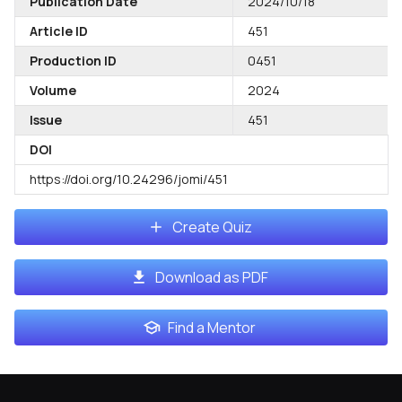
Publication Date
2024/10/18
Article ID
451
Production ID
0451
Volume
2024
Issue
451
DOI
https://doi.org/10.24296/jomi/451
Create Quiz
Download as PDF
Find a Mentor