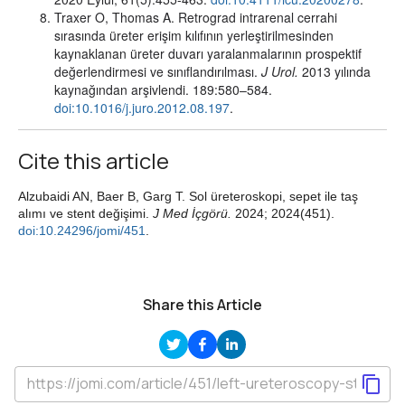
Traxer O, Thomas A. Retrograd intrarenal cerrahi
sırasında üreter erişim kılıfının yerleştirilmesinden
kaynaklanan üreter duvarı yaralanmalarının prospektif
değerlendirmesi ve sınıflandırılması.
J Urol.
2013 yılında
kaynağından arşivlendi. 189:580–584.
doi:10.1016/j.juro.2012.08.197
.
Cite this article
Alzubaidi AN, Baer B, Garg T. Sol üreteroskopi, sepet ile taş
alımı ve stent değişimi.
J Med İçgörü.
2024; 2024(451).
doi:10.24296/jomi/451
.
Share this Article