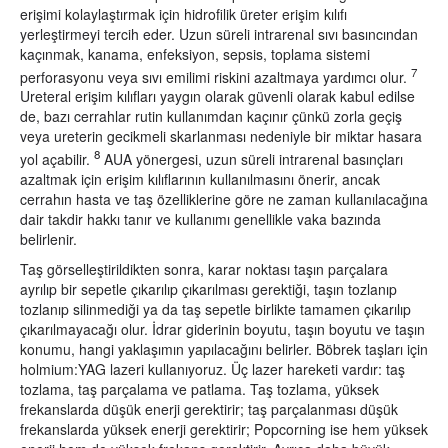
erişimi kolaylaştırmak için hidrofilik üreter erişim kılıfı
yerleştirmeyi tercih eder. Uzun süreli intrarenal sıvı basıncından
kaçınmak, kanama, enfeksiyon, sepsis, toplama sistemi
7
perforasyonu veya sıvı emilimi riskini azaltmaya yardımcı olur.
Ureteral erişim kılıfları yaygın olarak güvenli olarak kabul edilse
de, bazı cerrahlar rutin kullanımdan kaçınır çünkü zorla geçiş
veya ureterin gecikmeli skarlanması nedeniyle bir miktar hasara
8
yol açabilir.
AUA yönergesi, uzun süreli intrarenal basınçları
azaltmak için erişim kılıflarının kullanılmasını önerir, ancak
cerrahın hasta ve taş özelliklerine göre ne zaman kullanılacağına
dair takdir hakkı tanır ve kullanımı genellikle vaka bazında
belirlenir.
Taş görselleştirildikten sonra, karar noktası taşın parçalara
ayrılıp bir sepetle çıkarılıp çıkarılması gerektiği, taşın tozlanıp
tozlanıp silinmediği ya da taş sepetle birlikte tamamen çıkarılıp
çıkarılmayacağı olur. İdrar giderinin boyutu, taşın boyutu ve taşın
konumu, hangi yaklaşımın yapılacağını belirler. Böbrek taşları için
holmium:YAG lazeri kullanıyoruz. Üç lazer hareketi vardır: taş
tozlama, taş parçalama ve patlama. Taş tozlama, yüksek
frekanslarda düşük enerji gerektirir; taş parçalanması düşük
frekanslarda yüksek enerji gerektirir; Popcorning ise hem yüksek