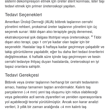
sistemi dekompresyon etmek için üreter stent konması, ister taşı
tedavi etmek için primer üreteroskopi yapılsın.
Tedavi Seçenekleri
Amerikan Üroloji Derneği (AUA) böbrek taşlarının cerrahi
yönetimi rehberi, proksimal üreter taşlarının yönetimi için üç
seçenek sunar: tıbbi dışarı atıcı terapiyle geçiş denemesi,
4
ekstrakorporeal şok dalgası litotripsi veya üreteroskopi.
Tıbbi
dışarı atıcı terapi, çapı 1 cm'ye kadar olan taşlar için bir
seçenektir. Hastalar taşı 6 haftaya kadar geçirmeye çalışabilir ve
takip görüntüleme yapılabilir, eğer bu daha ileri tedavi önerilerini
değiştirecekse. 6 haftalık süre içinde taşı geçirmeyen ve kesin
cerrahi tedaviye ihtiyaç duyan hastalarda, üreteroskopi en iyi
taşsız oranlara sahiptir.
Tedavi Gerekçesi
Böbrek veya üreter taşlarının herhangi bir cerrahi tedavisinin
amacı, hastayı tamamen taştan arındırmaktır. Kalıntı taş
parçalarının (<4 mm) yeni taş oluşumu için nidus olabileceği
veya gelecekte acil servis ziyaretleri ve yeniden operasyonlara
yol açabileceği teorisi yürütülmüştür. Ancak son karar analizi
verileri, 3 yıllık bir zaman aralığında <4 mm kalıntı taş