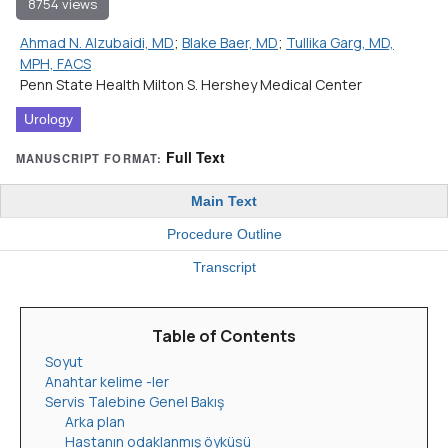
8754 views
Ahmad N. Alzubaidi, MD
;
Blake Baer, MD
;
Tullika Garg, MD,
MPH, FACS
Penn State Health Milton S. Hershey Medical Center
Urology
Full Text
MANUSCRIPT FORMAT:
Main Text
Procedure Outline
Transcript
Table of Contents
Soyut
Anahtar kelime -ler
Servis Talebine Genel Bakış
Arka plan
Hastanın odaklanmış öyküsü