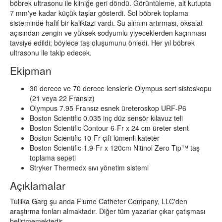
böbrek ultrasonu ile kliniğe geri döndü. Görüntüleme, alt kutupta
7 mm'ye kadar küçük taşlar gösterdi. Sol böbrek toplama
sisteminde hafif bir kaliktazi vardı. Su alımını artırması, oksalat
açısından zengin ve yüksek sodyumlu yiyeceklerden kaçınması
tavsiye edildi; böylece taş oluşumunu önledi. Her yıl böbrek
ultrasonu ile takip edecek.
Ekipman
30 derece ve 70 derece lenslerle Olympus sert sistoskopu
(21 veya 22 Fransız)
Olympus 7.95 Fransız esnek üreteroskop URF-P6
Boston Scientific 0.035 inç düz sensör kılavuz teli
Boston Scientific Contour 6-Fr x 24 cm üreter stent
Boston Scientific 10-Fr çift lümenli kateter
Boston Scientific 1.9-Fr x 120cm Nitinol Zero Tip™ taş
toplama sepeti
Stryker Thermedx sıvı yönetim sistemi
Açıklamalar
Tullika Garg şu anda Flume Catheter Company, LLC'den
araştırma fonları almaktadır. Diğer tüm yazarlar çıkar çatışması
belirtmemektedir.