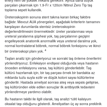
enerji hem de yüksek frekans gerektirir. Ayrıca daha büyük
parçaları çıkarmak için 1.9-Fr x 120cm Nitinol Zero Tip taş
toplama sepeti kullandık.
Üreteroskopinin sonuna stent takma kararı birkaç faktöre
bağlıdır. Mevcut AUA yönergeleri, aşağıdaki kriterlerin tamamını
karşılayan durumlarda stentsiz üreteroskopinin
değerlendirilmesini önermektedir: üreter yaralanması veya
ureteral yaralanma şüphesi yok, taş parçalarının geçişini
engelleyecek anatomik anormallik veya ureteral daralma yok,
normal kontralateral böbrek, normal böbrek fonksiyonu ve ikinci
4
bir üreteroskopi planı yok.
Taşları analiz için gönderiyoruz ve sonraki taş önleme önerilerini
yönlendiriyoruz. Enfeksiyon endişesi olduğunda veya hastanın
önceden enfeksiyonu varsa, taş kültürü gönderilebilir. Taş
kültürü hazırlamak için, bir taş parçası örnek bir bardakta az
miktarda tuzlu suyla ezilir ve düşük koloni sayısı kültürlerine
gönderilir. Hastada ameliyat sonrası ateş veya sepsis gelişirse,
taş kültüründen elde edilen sonuçlar ilk antibiyotik tedavisini
yönlendirmeye yardımcı olabilir.
Bu hastanın takibi ile ilgili olarak, taş analizi %90 kalsiyum
oksalat taşı olduğunu gösterdi. Ameliyattan üç ay sonra preklinik