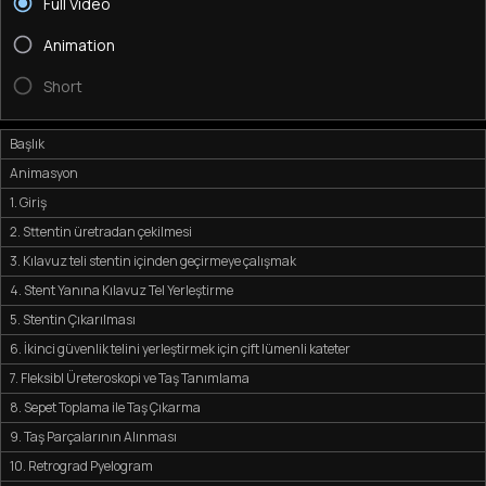
Full Video
Animation
Short
Başlık
Animasyon
1. Giriş
2. Sttentin üretradan çekilmesi
3. Kılavuz teli stentin içinden geçirmeye çalışmak
4. Stent Yanına Kılavuz Tel Yerleştirme
5. Stentin Çıkarılması
6. İkinci güvenlik telini yerleştirmek için çift lümenli kateter
7. Fleksibl Üreteroskopi ve Taş Tanımlama
8. Sepet Toplama ile Taş Çıkarma
9. Taş Parçalarının Alınması
10. Retrograd Pyelogram