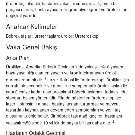
üreter taşı olan bir hastanın vakasını sunuyoruz. İşlemin bir
parçası olarak, hasta ayrıca retrograd piyelogram ve üreter stent
değişimi yapıldı.
Anahtar Kelimeler
Böbrek taşları; üreter taşları; üroloji; Üreteroskopi.
Vaka Genel Bakış
Arka Plan
Ürolitiyoz, Amerika Birleşik Devletleri'nde yaklaşık %10 yaşam
boyu yaygınlığı olan en yaygın ve kronik tekrarlayan ürolojik
1
durumlardan biridir.
Lazer litotripsi ile üreteroskopi, ürolitiaz için
cerrahi bir seçenektir ve genellikle semptomatik üreter taşları ile
çapı 2 cm'ye kadar olan proksimal böbrek taşlarının tedavisinde
standart bakım yöntemidir. Filmde gösterilen üreteroskopi ve
lazer litotripsinin amacı, hastayı taştan kurtarmak ve mevcut
taşlardan kaynaklanan devam eden semptomları ve yeni taş
oluşumunu önlemektir. Bir böbrek taşı atağı geçiren hastaların
2
yaklaşık %50'sinde 10 yıl içinde başka bir taş daha olur.
Hastanın Odaklı Geçmişi