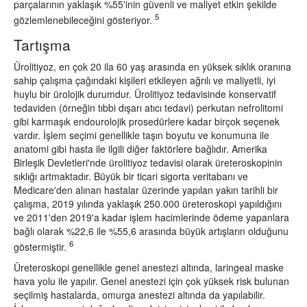
parçalarının yaklaşık %55'inin güvenli ve maliyet etkin şekilde
5
gözlemlenebileceğini gösteriyor.
Tartışma
Ürolitiyoz, en çok 20 ila 60 yaş arasında en yüksek sıklık oranına
sahip çalışma çağındaki kişileri etkileyen ağrılı ve maliyetli, iyi
huylu bir ürolojik durumdur. Ürolitiyoz tedavisinde konservatif
tedaviden (örneğin tıbbi dışarı atıcı tedavi) perkutan nefrolitomi
gibi karmaşık endourolojik prosedürlere kadar birçok seçenek
vardır. İşlem seçimi genellikle taşın boyutu ve konumuna ile
anatomi gibi hasta ile ilgili diğer faktörlere bağlıdır. Amerika
Birleşik Devletleri'nde ürolitiyoz tedavisi olarak üreteroskopinin
sıklığı artmaktadır. Büyük bir ticari sigorta veritabanı ve
Medicare'den alınan hastalar üzerinde yapılan yakın tarihli bir
çalışma, 2019 yılında yaklaşık 250.000 üreteroskopi yapıldığını
ve 2011'den 2019'a kadar işlem hacimlerinde ödeme yapanlara
bağlı olarak %22,6 ile %55,6 arasında büyük artışların olduğunu
6
göstermiştir.
Üreteroskopi genellikle genel anestezi altında, laringeal maske
hava yolu ile yapılır. Genel anestezi için çok yüksek risk bulunan
seçilmiş hastalarda, omurga anestezi altında da yapılabilir.