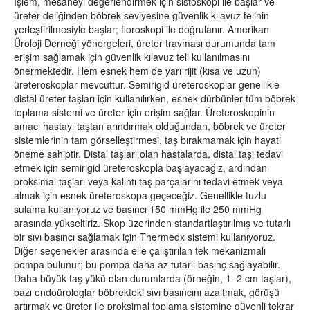
İşlem, mesaneyi değerlendirmek için sistoskopi ile başlar ve
üreter deliğinden böbrek seviyesine güvenlik kılavuz telinin
yerleştirilmesiyle başlar; floroskopi ile doğrulanır. Amerikan
Üroloji Derneği yönergeleri, üreter travması durumunda tam
erişim sağlamak için güvenlik kılavuz teli kullanılmasını
önermektedir. Hem esnek hem de yarı rijit (kısa ve uzun)
üreteroskoplar mevcuttur. Semirigid üreteroskoplar genellikle
distal üreter taşları için kullanılırken, esnek dürbünler tüm böbrek
toplama sistemi ve üreter için erişim sağlar. Üreteroskopinin
amacı hastayı taştan arındırmak olduğundan, böbrek ve üreter
sistemlerinin tam görselleştirmesi, taş bırakmamak için hayati
öneme sahiptir. Distal taşları olan hastalarda, distal taşı tedavi
etmek için semirigid üreteroskopla başlayacağız, ardından
proksimal taşları veya kalıntı taş parçalarını tedavi etmek veya
almak için esnek üreteroskopa geçeceğiz. Genellikle tuzlu
sulama kullanıyoruz ve basıncı 150 mmHg ile 250 mmHg
arasında yükseltiriz. Skop üzerinden standartlaştırılmış ve tutarlı
bir sıvı basıncı sağlamak için Thermedx sistemi kullanıyoruz.
Diğer seçenekler arasında elle çalıştırılan tek mekanizmalı
pompa bulunur; bu pompa daha az tutarlı basınç sağlayabilir.
Daha büyük taş yükü olan durumlarda (örneğin, 1–2 cm taşlar),
bazı endoürologlar böbrekteki sıvı basıncını azaltmak, görüşü
artırmak ve üreter ile proksimal toplama sistemine güvenli tekrar