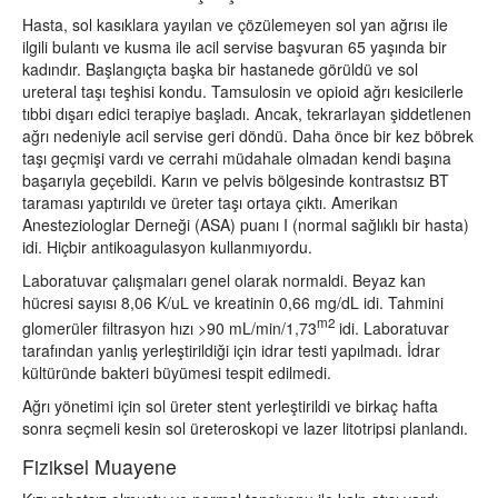
Hasta, sol kasıklara yayılan ve çözülemeyen sol yan ağrısı ile
ilgili bulantı ve kusma ile acil servise başvuran 65 yaşında bir
kadındır. Başlangıçta başka bir hastanede görüldü ve sol
ureteral taşı teşhisi kondu. Tamsulosin ve opioid ağrı kesicilerle
tıbbi dışarı edici terapiye başladı. Ancak, tekrarlayan şiddetlenen
ağrı nedeniyle acil servise geri döndü. Daha önce bir kez böbrek
taşı geçmişi vardı ve cerrahi müdahale olmadan kendi başına
başarıyla geçebildi. Karın ve pelvis bölgesinde kontrastsız BT
taraması yaptırıldı ve üreter taşı ortaya çıktı. Amerikan
Anesteziologlar Derneği (ASA) puanı I (normal sağlıklı bir hasta)
idi. Hiçbir antikoagulasyon kullanmıyordu.
Laboratuvar çalışmaları genel olarak normaldi. Beyaz kan
hücresi sayısı 8,06 K/uL ve kreatinin 0,66 mg/dL idi. Tahmini
m2
glomerüler filtrasyon hızı >90 mL/min/1,73
idi. Laboratuvar
tarafından yanlış yerleştirildiği için idrar testi yapılmadı. İdrar
kültüründe bakteri büyümesi tespit edilmedi.
Ağrı yönetimi için sol üreter stent yerleştirildi ve birkaç hafta
sonra seçmeli kesin sol üreteroskopi ve lazer litotripsi planlandı.
Fiziksel Muayene