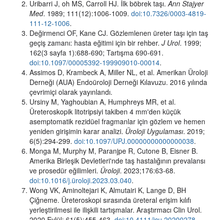
Uribarri J, oh MS, Carroll HJ. İlk böbrek taşı.
Ann Stajyer
Med
. 1989; 111(12):1006-1009.
doi:10.7326/0003-4819-
111-12-1006
.
Değirmenci OF, Kane CJ. Gözlemlenen üreter taşı için taş
geçiş zamanı: hasta eğitimi için bir rehber.
J Urol
. 1999;
162(3 sayfa 1):688-690; Tartışma 690-691.
doi:10.1097/00005392-199909010-00014
.
Assimos D, Krambeck A, Miller NL, et al. Amerikan Üroloji
Derneği (AUA) Endoüroloji Derneği Kılavuzu. 2016 yılında
çevrimiçi olarak yayınlandı.
Ursiny M, Yaghoubian A, Humphreys MR, et al.
Üreteroskopik litotripsiyi takiben 4 mm'den küçük
asemptomatik rezidüel fragmanlar için gözlem ve hemen
yeniden girişimin karar analizi.
Üroloji Uygulaması
. 2019;
6(5):294-299.
doi:10.1097/UPJ.00000000000000038
.
Monga M, Murphy M, Paranjpe R, Cutone B, Eisner B.
Amerika Birleşik Devletleri'nde taş hastalığının prevalansı
ve prosedür eğilimleri.
Üroloji
. 2023;176:63-68.
doi:10.1016/j.üroloji.2023.03.040
.
Wong VK, Aminoltejari K, Almutairi K, Lange D, BH
Çiğneme. Üreteroskopi sırasında üreteral erişim kılıfı
yerleştirilmesi ile ilişkili tartışmalar. Araştırmacı Clin Urol.
2020 Eylül; 61(5):455-463.
doi:10.4111/icu.20200278
.