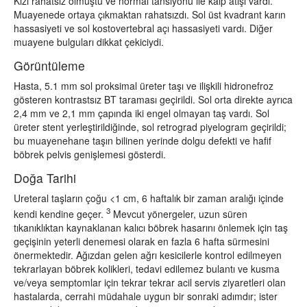
Kızı rahatsız olmuştu ve normal tansiyonu ile kalp atışı vardı.
Muayenede ortaya çıkmaktan rahatsızdı. Sol üst kvadrant karın
hassasiyeti ve sol kostovertebral açı hassasiyeti vardı. Diğer
muayene bulguları dikkat çekiciydi.
Görüntüleme
Hasta, 5.1 mm sol proksimal üreter taşı ve ilişkili hidronefroz
gösteren kontrastsız BT taraması geçirildi. Sol orta direkte ayrıca
2,4 mm ve 2,1 mm çapında iki engel olmayan taş vardı. Sol
üreter stent yerleştirildiğinde, sol retrograd piyelogram geçirildi;
bu muayenehane taşın bilinen yerinde dolgu defekti ve hafif
böbrek pelvis genişlemesi gösterdi.
Doğa Tarihi
Ureteral taşların çoğu <1 cm, 6 haftalık bir zaman aralığı içinde
3
kendi kendine geçer.
Mevcut yönergeler, uzun süren
tıkanıklıktan kaynaklanan kalıcı böbrek hasarını önlemek için taş
geçişinin yeterli denemesi olarak en fazla 6 hafta sürmesini
önermektedir. Ağızdan gelen ağrı kesicilerle kontrol edilmeyen
tekrarlayan böbrek kolikleri, tedavi edilemez bulantı ve kusma
ve/veya semptomlar için tekrar tekrar acil servis ziyaretleri olan
hastalarda, cerrahi müdahale uygun bir sonraki adımdır; ister