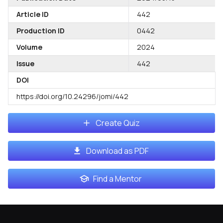
Article ID
442
Production ID
0442
Volume
2024
Issue
442
DOI
https://doi.org/10.24296/jomi/442
Create Quiz
Download as PDF
Find a Mentor