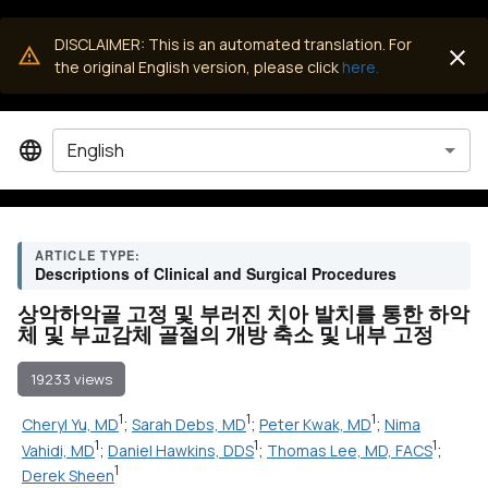
DISCLAIMER: This is an automated translation. For
the original English version, please click
here.
English
ARTICLE TYPE:
Descriptions of Clinical and Surgical Procedures
상악하악골 고정 및 부러진 치아 발치를 통한 하악
체 및 부교감체 골절의 개방 축소 및 내부 고정
19233 views
1
1
1
Cheryl Yu, MD
;
Sarah Debs, MD
;
Peter Kwak, MD
;
Nima
1
1
1
Vahidi, MD
;
Daniel Hawkins, DDS
;
Thomas Lee, MD, FACS
;
1
Derek Sheen