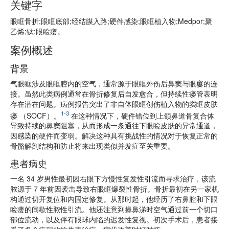
关键字
眼眶骨折;眼眶底部;经结膜入路;硬件感染;眼眶植入物;Medpor;聚
乙烯;钛;眼睑瘘。
案例概述
背景
气眼眶涉及眼眶腔内的空气，通常源于眼眶外伤后鼻窦与眼窶的连
接。虽然此类病例通常在骨折修复后自发愈合，但持续性瘘管表明
存在潜在问题。病例报告突出了非自体眼眶创伤植入物的窦眶皮肤
1-3
瘘 （SOCF）。
在这种情况下，硬件错位到上颌鼻道骨复合体
导致持续的鼻窦阻塞，从而形成一条通往下眼睑皮肤的异常通道，
因感染的硬件而变弱。解决这种具有挑战性的情况对于恢复正常的
骨骼解剖结构和防止将来出现类似并发症至关重要。
患者病史
一名 34 岁男性最初因右眼下方慢性复发性引流而寻求治疗，该流
脓源于 7 年前因袭击导致右眼眶爆裂性骨折。骨折最初在另一家机
构通过切开复位和内固定修复。从那时起，他经历了右鼻腔和下眼
睑瘘的间歇性脓性引流。他还注意到擤鼻涕时空气通过前一个切口
部位流动，以及伴有眼球内陷的迟发性复视。初次手术后，患者接