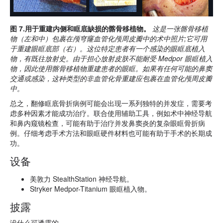
图 7.用于重建内侧和眶底缺损的髂骨移植物。
这是一张髂骨移植
物（左和中）包裹在颅穹窿血管化颅周皮瓣中的术中照片;它可用
于重建眼眶底部（右）。这位特定患者有一个感染的眼眶底植入
物，有既往放射史。由于担心放射皮肤不能耐受 Medpor 眼眶植入
物，因此使用髂骨移植物重建患者的眼眶。如果有任何可能的鼻窦
交通或感染，这种类型的非血管化骨重建应包裹在血管化颅周皮瓣
中。
总之，翻修眶底骨折病例可能会出现一系列独特的并发症，需要考
虑多种因素才能成功治疗。联合使用辅助工具，例如术中神经导航
和鼻内窥镜检查，可能有助于治疗并发鼻窦炎的复杂眼眶骨折病
例。仔细考虑手术方法和眼眶硬件材料也可能有助于手术的长期成
功。
设备
美敦力 StealthStation 神经导航。
Stryker Medpor-Titanium 眼眶植入物。
披露
没什么可透露的。