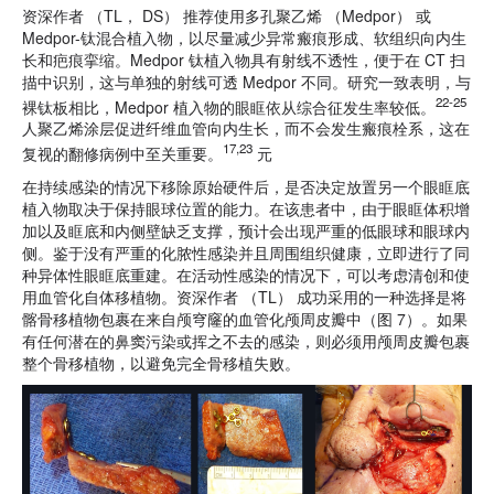
资深作者 （TL， DS） 推荐使用多孔聚乙烯 （Medpor） 或
Medpor-钛混合植入物，以尽量减少异常瘢痕形成、软组织向内生
长和疤痕挛缩。Medpor 钛植入物具有射线不透性，便于在 CT 扫
描中识别，这与单独的射线可透 Medpor 不同。研究一致表明，与
22-25
裸钛板相比，Medpor 植入物的眼眶依从综合征发生率较低。
人聚乙烯涂层促进纤维血管向内生长，而不会发生瘢痕栓系，这在
17,23
复视的翻修病例中至关重要。
元
在持续感染的情况下移除原始硬件后，是否决定放置另一个眼眶底
植入物取决于保持眼球位置的能力。在该患者中，由于眼眶体积增
加以及眶底和内侧壁缺乏支撑，预计会出现严重的低眼球和眼球内
侧。鉴于没有严重的化脓性感染并且周围组织健康，立即进行了同
种异体性眼眶底重建。在活动性感染的情况下，可以考虑清创和使
用血管化自体移植物。资深作者 （TL） 成功采用的一种选择是将
髂骨移植物包裹在来自颅穹窿的血管化颅周皮瓣中（图 7）。如果
有任何潜在的鼻窦污染或挥之不去的感染，则必须用颅周皮瓣包裹
整个骨移植物，以避免完全骨移植失败。