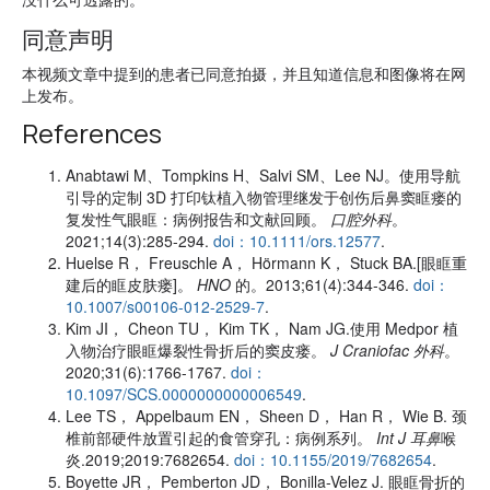
同意声明
本视频文章中提到的患者已同意拍摄，并且知道信息和图像将在网
上发布。
References
Anabtawi M、Tompkins H、Salvi SM、Lee NJ。使用导航
引导的定制 3D 打印钛植入物管理继发于创伤后鼻窦眶瘘的
复发性气眼眶：病例报告和文献回顾。
口腔外科
。
2021;14(3):285-294.
doi：10.1111/ors.12577
.
Huelse R， Freuschle A， Hörmann K， Stuck BA.[眼眶重
建后的眶皮肤瘘]。
HNO
的。2013;61(4):344-346.
doi：
10.1007/s00106-012-2529-7
.
Kim JI， Cheon TU， Kim TK， Nam JG.使用 Medpor 植
入物治疗眼眶爆裂性骨折后的窦皮瘘。
J Craniofac 外科
。
2020;31(6):1766-1767.
doi：
10.1097/SCS.0000000000006549
.
Lee TS， Appelbaum EN， Sheen D， Han R， Wie B. 颈
椎前部硬件放置引起的食管穿孔：病例系列。
Int J 耳鼻
喉
炎.2019;2019:7682654.
doi：10.1155/2019/7682654
.
Boyette JR， Pemberton JD， Bonilla-Velez J. 眼眶骨折的