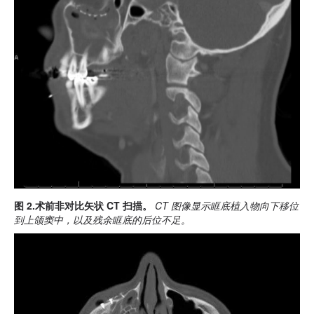
图 2.术前非对比矢状 CT 扫描。
CT 图像显示眶底植入物向下移位
到上颌窦中，以及残余眶底的后位不足。