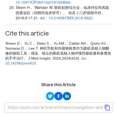
10.1097/IOP.0b013e3181929b6e
.
Sleem H， Wahdan W. 眼眶粘附综合征：临床特征和风险
因素追踪（回顾性临床研究）。
埃及 J 口腔颌面外科
。
2018;9:17-21.
doi：10.21608/OMX.2018.5622
.
Cite this article
Sheen D， Yu C， Debs S， Yu KM， Calder AN， Quinn KJ，
Sismanis D， Lee T. 神经导航和内窥镜检查作为眼眶底植入物翻
修的辅助工具：感染、错位的眼眶底植入物伴慢性眼睑瘘和鼻窦炎
的手术治疗。
J Med Insight.
2024;2024(410).
doi：
10.24296/jomi/410
.
Share this Article