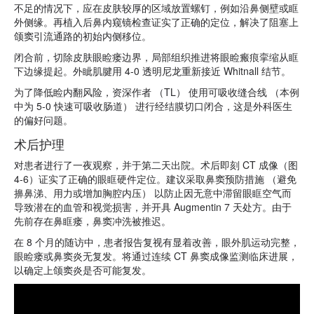
不足的情况下，应在皮肤较厚的区域放置螺钉，例如沿鼻侧壁或眶
外侧缘。再植入后鼻内窥镜检查证实了正确的定位，解决了阻塞上
颌窦引流通路的初始内侧移位。
闭合前，切除皮肤眼睑瘘边界，局部组织推进将眼睑瘢痕挛缩从眶
下边缘提起。外眦肌腱用 4-0 透明尼龙重新接近 Whitnall 结节。
为了降低睑内翻风险，资深作者 （TL） 使用可吸收缝合线 （本例
中为 5-0 快速可吸收肠道） 进行经结膜切口闭合，这是外科医生
的偏好问题。
术后护理
对患者进行了一夜观察，并于第二天出院。术后即刻 CT 成像（图
4-6）证实了正确的眼眶硬件定位。建议采取鼻窦预防措施 （避免
擤鼻涕、用力或增加胸腔内压） 以防止因无意中滞留眼眶空气而
导致潜在的血管和视觉损害，并开具 Augmentin 7 天处方。由于
先前存在鼻眶瘘，鼻窦冲洗被推迟。
在 8 个月的随访中，患者报告复视有显着改善，眼外肌运动完整，
眼睑瘘或鼻窦炎无复发。将通过连续 CT 鼻窦成像监测临床进展，
以确定上颌窦炎是否可能复发。