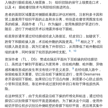
入物进行眼眶底植入物置换，3） 组织切除的保守上颌窦造口术，
以及 4） 眼睑瘘切除术与局部组织推进闭合。
患者的面部区域覆盖对侧眼眶暴露以评估对称性。注射利多卡因和
肾上腺素用于组织平面的止血和水分离，特别是在瘘管周围发生栓
系的眶缘。高级作者 （TL） 作为偏好，使用角膜防护罩进行作。
随后，进行了外眦切开术以增露并移动下眼睑。
眶底骨折通常通过经结膜或经皮入路接近。经皮切口，如睫状下、
5-8
跗骨下和眼眶缘入路，术后睑外翻的风险更高。
相比之下，经
结膜入路是首选，因为它避免了外部切口，从而降低了睑外翻或回
9
、
10
缩的速率，同时保留了轮匝肌的神经支配。
资深作者 （TL， DS） 赞成在隔后平面向下至眶缘的经结膜切
口。虽然这个解剖平面被认为更简单，但在睑内翻、睑外翻、异物
9
感和瘢痕形成的发生率没有统计学意义差异。
在经结膜入路中，
保留睑板至关重要。切口应在眶下缘附近进行，使用 Desmarres
牵开器缩回下眼睑。如果切口位于泪点内侧，则需要小心防止损伤
小管和泪道系统。靠近种阜或过渡到经阜切口有助于降低损伤风
险。
在这种情况下，由于先前感染沿眶下缘的纤维化和粘连，通过经结
膜切口识别骨膜下组织平面是困难的。为了解决这个问题，使用外
眦切开部位初步识别沿外侧眶壁的骨膜下组织平面，然后将其集中