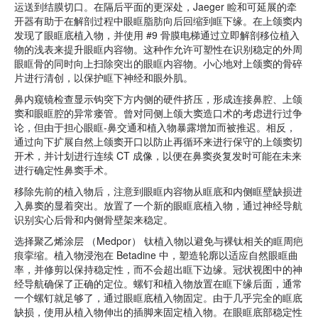
运送到结膜切口。在隔后平面的更深处，Jaeger 睑和可延展的牵
开器有助于在解剖过程中眼眶脂肪向后回缩到眶下缘。在上颌窦内
发现了眼眶底植入物，并使用 #9 骨膜电梯通过立即解剖移位植入
物的浅表来提升眼眶内容物。这种作允许可塑性在识别稳定的外周
眼眶骨的同时向上扫除突出的眼眶内容物。小心地对上颌窦的骨碎
片进行清创，以保护眶下神经和眼外肌。
鼻内窥镜检查显示钩突下方内侧的硬件挤压，形成连接鼻腔、上颌
窦和眼眶腔的异常瘘管。曾对同侧上颌大窦造口术的考虑进行过争
论，但由于担心眼眶-鼻交通和植入物暴露增加而被推迟。相反，
通过向下扩展自然上颌窦开口以防止再循环来进行保守的上颌窦切
开术，并计划进行连续 CT 成像，以便在鼻窦炎复发时可能在未来
进行确定性鼻窦手术。
移除先前的植入物后，注意到眼眶内容物从眶底和内侧眶壁缺损进
入鼻窦的显着突出。放置了一个新的眼眶底植入物，通过神经导航
识别实心后骨和内侧骨壁架来稳定。
选择聚乙烯涂层 （Medpor） 钛植入物以避免与裸钛相关的眶周疤
痕挛缩。植入物浸泡在 Betadine 中，塑造轮廓以适应自然眼眶曲
率，并修剪以保持稳定性，而不会超出眶下边缘。冠状视图中的神
经导航确保了正确的定位。螺钉和植入物放置在眶下缘后面，通常
一个螺钉就足够了，通过眼眶底植入物固定。由于几乎完全的眶底
缺损，使用从植入物伸出的插脚来固定植入物。在眼眶底部稳定性