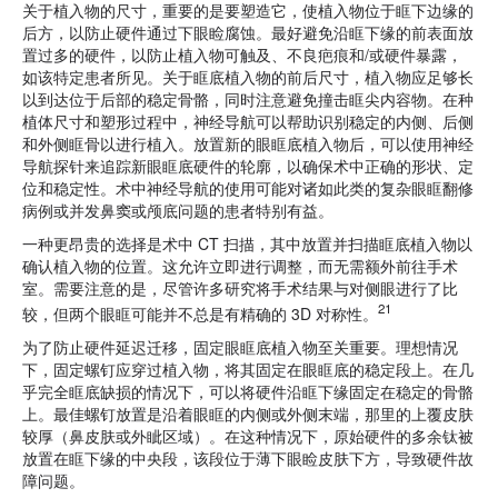
关于植入物的尺寸，重要的是要塑造它，使植入物位于眶下边缘的
后方，以防止硬件通过下眼睑腐蚀。最好避免沿眶下缘的前表面放
置过多的硬件，以防止植入物可触及、不良疤痕和/或硬件暴露，
如该特定患者所见。关于眶底植入物的前后尺寸，植入物应足够长
以到达位于后部的稳定骨骼，同时注意避免撞击眶尖内容物。在种
植体尺寸和塑形过程中，神经导航可以帮助识别稳定的内侧、后侧
和外侧眶骨以进行植入。放置新的眼眶底植入物后，可以使用神经
导航探针来追踪新眼眶底硬件的轮廓，以确保术中正确的形状、定
位和稳定性。术中神经导航的使用可能对诸如此类的复杂眼眶翻修
病例或并发鼻窦或颅底问题的患者特别有益。
一种更昂贵的选择是术中 CT 扫描，其中放置并扫描眶底植入物以
确认植入物的位置。这允许立即进行调整，而无需额外前往手术
室。需要注意的是，尽管许多研究将手术结果与对侧眼进行了比
21
较，但两个眼眶可能并不总是有精确的 3D 对称性。
为了防止硬件延迟迁移，固定眼眶底植入物至关重要。理想情况
下，固定螺钉应穿过植入物，将其固定在眼眶底的稳定段上。在几
乎完全眶底缺损的情况下，可以将硬件沿眶下缘固定在稳定的骨骼
上。最佳螺钉放置是沿着眼眶的内侧或外侧末端，那里的上覆皮肤
较厚（鼻皮肤或外眦区域）。在这种情况下，原始硬件的多余钛被
放置在眶下缘的中央段，该段位于薄下眼睑皮肤下方，导致硬件故
障问题。