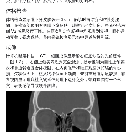
受了多个疗程的抗生素治疗，症状改善时好时坏。
体格检查
体格检查显示眶下缘皮肤裂开 3 cm，触诊时有结痂和脓性分泌
物。在瘘管部位的右侧眶下缘皮肤上观察到轻度红斑。患者报告右
侧 V2 感觉轻度下降。在原次和定向凝视中均观察到复视，眼外运
动完整，视力保持。鼻内窥镜检查显示右中鼻道脓性引流。
成像
计算机断层扫描 （CT） 颌面成像显示沿右眶底移位的先前硬件
（图 1-3）。右侧上颌窦表现为完全混浊，提示推测为慢性上颌窦
炎和鼻道骨道复合体梗阻。在内侧眶壁和眶底观察到持续的骨缺
损。矢状位图上，植入物移位至上颌窦，未能重建眶后底缺损。轴
向视图显示眶底植入物延伸到眶下边缘之外，螺钉周围有一个气
穴，表明感染导致硬件故障。