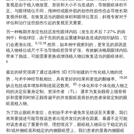
复视是由于植入物放置、形状和大小不当造成的，导致眼眶体积不
足。与眼球错位不同，颅神经或眼外肌的创伤性损伤也会导致长期
复视伴斜视。在恢复适当的眼眶体积和眼球位置后，斜视专家对于
评估和治疗这些损伤引起的复视至关重要。
另一种晚期并发症包括迟发性眼球内陷（发生在术后 7-27% 的病
例中）和低球症，由于先前的血运重建和缺血造成的组织缺陷，它
5,12,18
们会逐渐出现。
然而，如本例中观察到的，更常见的原因是
植入物移位或尺寸不当导致眶腔异常扩张。有效解决晚期眼球内陷
带来了挑战，可能需要更换或增强植入物以恢复适当的眼眶体积。
5
最近的研究强调了通过选择性 3D 打印创建的个性化植入物的优
19,20
势，与术中神经导航相比，具有更好的结果和更低的翻修率。
20
缺点包括成本增加和制造延迟数周。
个体化和非个体化植入物之
间的决定应量身定制。资深作者 （TL） 通常为复杂颧骨上颌骨骨
折和需要同时矫正颧骨扁平的并发眼眶底骨折的患者保留定制的眼
眶底植入物。
为了防止眼眶并发症，在初始手术中避免常见错误至关重要。我们
将简要描述可能导致该患者出现并发症的潜在因素。暴露不足可能
对该患者起了重要作用。理想情况下，眼眶植入物应位于稳定的后
和/或外侧眶底和稳定的内侧眼眶壁上。我们患者的显着内侧眼眶