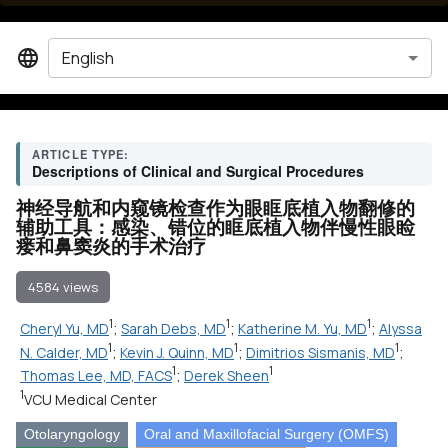
English
ARTICLE TYPE:
Descriptions of Clinical and Surgical Procedures
神经导航和内窥镜检查作为眼眶底植入物翻修的
辅助工具：感染、错位的眶底植入物伴慢性眼睑
瘘和鼻窦炎的手术治疗
4584 views
1
1
1
Cheryl Yu, MD
;
Sarah Debs, MD
;
Katherine M. Yu, MD
;
Alyssa
1
1
1
N. Calder, MD
;
Kevin J. Quinn, MD
;
Dimitrios Sismanis, MD
;
1
1
Thomas Lee, MD, FACS
;
Derek Sheen
1
VCU Medical Center
Otolaryngology
Oral and Maxillofacial Surgery (OMFS)