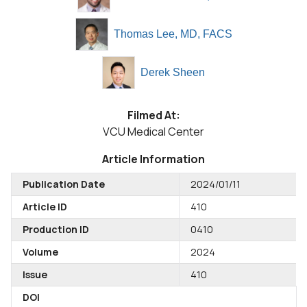
Thomas Lee, MD, FACS
Derek Sheen
Filmed At:
VCU Medical Center
Article Information
Publication Date
2024/01/11
Article ID
410
Production ID
0410
Volume
2024
Issue
410
DOI