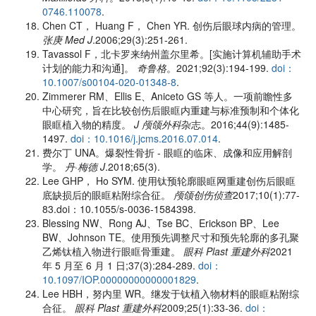
0746.110078
.
Chen CT， Huang F， Chen YR. 创伤后眼球内病的管理。
张庚 Med J
.2006;29(3):251-261.
Tavassol F，北卡罗来纳州盖尔里希。[实施计算机辅助手术
计划的能力和沟通]。
奇鲁格
。2021;92(3):194-199.
doi：
10.1007/s00104-020-01348-8
.
Zimmerer RM、Ellis E、Aniceto GS 等人。一项前瞻性多
中心研究，旨在比较创伤后眼眶内重建与标准预制和个体化
眼眶植入物的精度。
J 颅颌外科
杂志。2016;44(9):1485-
1497.
doi：10.1016/j.jcms.2016.07.014
.
费尔丁 UNA。爆裂性骨折 - 眼眶的临床、成像和应用解剖
学。
丹·梅德 J
.2018;65(3).
Lee GHP， Ho SYM. 使用钛预轮廓眼眶网重建创伤后眼眶
底缺损后的眼眶粘附综合征。
颅颌创伤侦查
2017;10(1):77-
83.doi：10.1055/s-0036-1584398.
Blessing NW、Rong AJ、Tse BC、Erickson BP、Lee
BW、Johnson TE。使用预先调整尺寸和预先轮廓的多孔聚
乙烯钛植入物进行眼眶骨重建。
眼科 Plast 重建外科
2021
年 5 月至 6 月 1 日;37(3):284-289.
doi：
10.1097/IOP.00000000000001829
.
Lee HBH，努内里 WR。继发于钛植入物材料的眼眶粘附综
合征。
眼科 Plast 重建外科
2009;25(1):33-36.
doi：