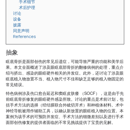
手术细节
术后护理
讨论
设备
披露
同意声明
References
抽象
眶底骨折是面部创伤的常见后遗症，可能导致严重的功能和美学后
果。本文全面概述了涉及眼眶底部骨折的翻修病例的处理，重点介
绍与挤出、感染的眼眶硬件相关的并发症。此外，还讨论了涉及眼
眶底植入物放置不当、植入物尺寸不佳和缺乏足够的植入物固定的
常见错误。
特色病例涉及伤口愈合延迟和窦眶皮肤瘘 （SOCF），这是由于先
前眶底骨折修复的眼眶硬件感染所致。讨论的重点是术前计划，包
括手术方法的选择（经结膜联合外眦切开术）和种植体材料。术中
神经导航被用作辅助工具，以确认新放置的眼眶植入物的位置。本
案例为该手术的可预防并发症、手术方法的细微差别以及进行手术
面部创伤修复的提供者面临的不常见挑战提供了宝贵的见解。