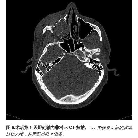
图 5.术后第 1 天即刻轴向非对比 CT 扫描。
CT 图像显示新的眼眶
底植入物，其未超出眶下边缘。