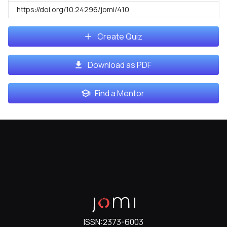
https://doi.org/10.24296/jomi/410
Create Quiz
Download as PDF
Find a Mentor
ISSN:
2373-6003