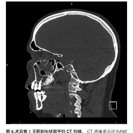
图 6.术后第 1 天即刻矢状面平扫 CT 扫描。
CT 图像显示适当的眶