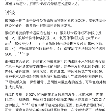
底植入物定位，后部位于眶后骨稳定的壁架上方。
讨论
该病例呈现了由于硬件位置错误而导致的延迟 SOCF，需要移除受
感染的硬件，恢复原生解剖结构并矫正复视。
眼眶底修复的手术适应症包括：1） 眼外肌卡压伴或不伴眼心反
射，2） 眼球错位伴持续复视，3） 复视伴眼眶缺损（大于 2-3
2
cm
，移位至少 3 mm）并导致眼球内或骨折累及超过 50% 的眶
底，4） 挤压或感染的眼眶硬件， 5） 保守治疗无法解决的持续性
11-15
SOCF。
岁
由伤口愈合延迟、纤维化和疤痕挛缩引起的眼眶手术的晚期并发症
包括一系列通常需要翻修手术的问题。这些并发症包括睑外翻、睑
内翻、硬件故障、慢性感染、瘘管形成、持续性感觉异常和睑裂。
各种手术入路引起的瘢痕挛缩和板层缩短可导致睑外翻和睑内翻。
16
经结膜入路，保留跗骨，是阴性向量患者的首选，可降低睑外翻
形成的风险。
持续性复视，8-52% 的病例在术后数周内发生，术前水肿、内在
纤维化、肌缺血、炎症和导致眼外肌撞击的植入物放置不当加剧了
5,7,17
这种情况。
成像有助于确定复视的原因。如果术后眼眶体积
正常，观察允许潜在的中枢神经系统代偿。在这种情况下，持续的