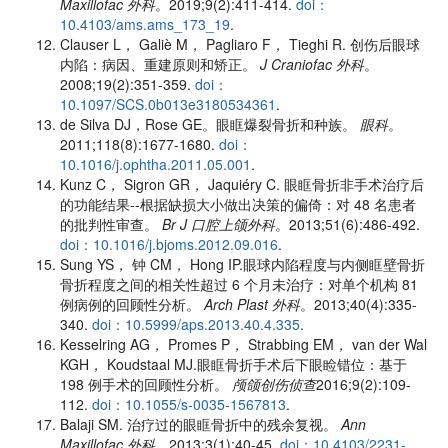
Maxillofac 外科
。2019;9(2):411-414.
doi：
10.4103/ams.ams_173_19
.
Clauser L， Galiè M， Pagliaro F， Tieghi R. 创伤后眼球
内陷：病因、重建原则和矫正。
J Craniofac 外科
。
2008;19(2):351-359.
doi：
10.1097/SCS.0b013e3180534361
.
de Silva DJ，Rose GE。眼眶爆裂骨折和种族。
眼科
。
2011;118(8):1677-1680.
doi：
10.1016/j.ophtha.2011.05.001
.
Kunz C， Sigron GR， Jaquiéry C. 眼眶骨折非手术治疗后
的功能结果--根据缺损大小做出决策的偏倚：对 48 名患者
的批判性审查。
Br J 口腔上颌外科
。2013;51(6):486-492.
doi：10.1016/j.bjoms.2012.09.016
.
Sung YS， 钟 CM， Hong IP.眼球内陷程度与内侧眶壁骨折
骨折程度之间的相关性超过 6 个月未治疗：对单个机构 81
例病例的回顾性分析。
Arch Plast 外科
。2013;40(4):335-
340.
doi：10.5999/aps.2013.40.4.335
.
Kesselring AG， Promes P， Strabbing EM， van der Wal
KGH， Koudstaal MJ.眼眶骨折手术后下眼睑错位：基于
198 例手术的回顾性分析。
颅颌创伤侦查
2016;9(2):109-
112.
doi：10.1055/s-0035-1567813
.
Balaji SM. 治疗过的眼眶骨折中的残余复视。
Ann
Maxillofac 外科
。2013;3(1):40-45.
doi：10.4103/2231-