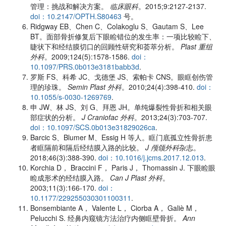
管理：挑战和解决方案。
临床眼科
。2015;9:2127-2137.
doi：10.2147/OPTH.S80463
号。
Ridgway EB、Chen C、Colakoglu S、Gautam S、Lee
BT。面部骨折修复后下眼睑错位的发生率：一项比较睑下、
睫状下和经结膜切口的回顾性研究和荟萃分析。
Plast 重组
外科
。2009;124(5):1578-1586.
doi：
10.1097/PRS.0b013e3181babb3d
.
罗斯 FS、科希 JC、戈德堡 JS、索帕卡 CNS。眼眶创伤管
理的珍珠。
Semin Plast 外科
。2010;24(4):398-410.
doi：
10.1055/s-0030-1269769
.
申 JW、林 JS、刘 G、拜恩 JH。单纯爆裂性骨折和相关眼
部症状的分析。
J Craniofac 外科
。2013;24(3):703-707.
doi：10.1097/SCS.0b013e31829026ca
.
Barcic S、Blumer M、Essig H 等人。眶门底孤立性骨折患
者眶隔前和隔后经结膜入路的比较。
J 颅颌外科
杂志。
2018;46(3):388-390.
doi：10.1016/j.jcms.2017.12.013
.
Korchia D， Braccini F， Paris J， Thomassin J. 下眼睑眼
睑成形术的经结膜入路。
Can J Plast 外科
。
2003;11(3):166-170.
doi：
10.1177/229255030301100311
.
Bonsembiante A， Valente L， Ciorba A， Galiè M，
Pelucchi S. 经鼻内窥镜方法治疗内侧眶壁骨折。
Ann