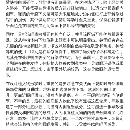
壁缺损向后延伸，可能没有正确暴露。在这种情况下，除了经结膜
入路外，可能需要在鼻泪管后方进行经鳃切口，以适当地暴露眶内
侧壁。谨慎的骨膜下夹层可最大限度地减少沿内侧眶壁上部解剖过
程中的损伤，其中识别筛前和筛后等动脉至关重要。保持在骨膜下
平面也是在眶内夹层期间保留下斜肌等结构的关键。
同样，骨折沿眶底向后延伸相当广泛，并且该区域可能仍然暴露不
足。这从种植体向下移位到上颌窦中可以明显看出。鉴于眶尖存在
关键的颅神经和眼外肌，该区域解剖自然会存在犹豫和焦虑。神经
导航的使用，特别是在翻修病例中，增加了额外的保证和确定性，
尤其是在处理明显改变的解剖结构时。骨折暴露不足导致复位不完
全和潜在的并发症，包括植入物移位到鼻窦中，导致眼球错位或眼
眶组织卡压。反过来，由于眼外肌的栓系，这会导致眼外运动受
限。
在设计植入物形状时，重要的是要注意在矢状面上观察时自然眼眶
底部柔和的 S 曲线。地板紧邻边缘后方下降，然后轻轻向上爬
升，更靠近眼眶顶点。沿着内侧眶底，有一个平缓的过渡到内侧眶
壁。不幸的是，最初的眶底植入物似乎没有遵循这些轮廓，导致重
建了一部分眶底缺损，而没有内侧眶壁成分。这可能进一步导致慢
性鼻窦炎和眼睑瘘的形成，因为眼眶植入物的内侧成分阻碍了允许
正常上颌窦引流的天然鼻窦复合体。一旦发生慢性鼻窦炎，细菌定
植就会沿着植入物的眼眶发展，并进一步导致持续的眶周感染。