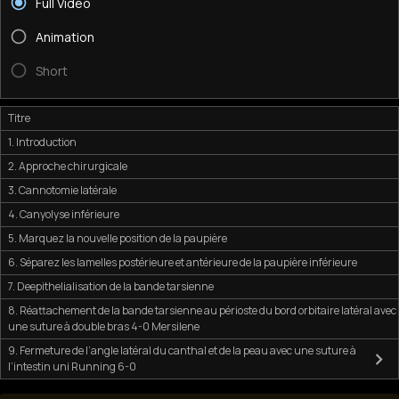
Full Video
Animation
Short
Titre
1. Introduction
2. Approche chirurgicale
3. Cannotomie latérale
4. Canyolyse inférieure
5. Marquez la nouvelle position de la paupière
6. Séparez les lamelles postérieure et antérieure de la paupière inférieure
7. Deepithelialisation de la bande tarsienne
8. Réattachement de la bande tarsienne au périoste du bord orbitaire latéral avec
une suture à double bras 4-0 Mersilene
9. Fermeture de l’angle latéral du canthal et de la peau avec une suture à
l’intestin uni Running 6-0