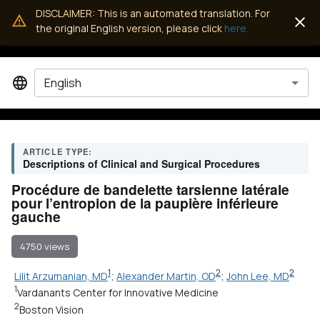
DISCLAIMER: This is an automated translation. For
the original English version, please click
here.
English
ARTICLE TYPE:
Descriptions of Clinical and Surgical Procedures
Procédure de bandelette tarsienne latérale
pour l’entropion de la paupière inférieure
gauche
4750 views
1
2
2
Lilit Arzumanian, MD
;
Alexander Martin, OD
;
John Lee, MD
1
Vardanants Center for Innovative Medicine
2
Boston Vision