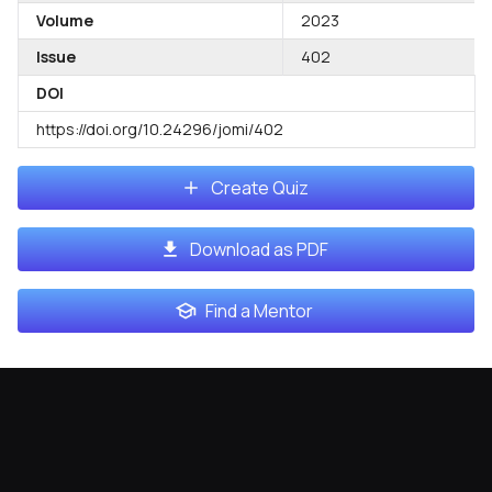
Volume
2023
Issue
402
DOI
https://doi.org/10.24296/jomi/402
Create Quiz
Download as PDF
Find a Mentor