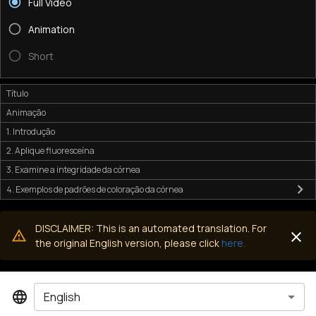
Full Video
Animation
Short
Título
Animação
1. Introdução
2. Aplique fluoresceína
3. Examine a integridade da córnea
4. Exemplos de padrões de coloração da córnea
DISCLAIMER: This is an automated translation. For
the original English version, please click
here.
English