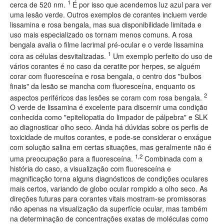
1
cerca de 520 nm.
É por isso que acendemos luz azul para ver
uma lesão verde. Outros exemplos de corantes incluem verde
lissamina e rosa bengala, mas sua disponibilidade limitada e
uso mais especializado os tornam menos comuns. A rosa
bengala avalia o filme lacrimal pré-ocular e o verde lissamina
1
cora as células desvitalizadas.
Um exemplo perfeito do uso de
vários corantes é no caso da ceratite por herpes, se alguém
corar com fluoresceína e rosa bengala, o centro dos "bulbos
finais" da lesão se mancha com fluoresceína, enquanto os
2
aspectos periféricos das lesões se coram com rosa bengala.
O verde de lissamina é excelente para discernir uma condição
conhecida como "epiteliopatia do limpador de pálpebra" e SLK
ao diagnosticar olho seco. Ainda há dúvidas sobre os perfis de
toxicidade de muitos corantes, e pode-se considerar o enxágue
com solução salina em certas situações, mas geralmente não é
1,2
uma preocupação para a fluoresceína.
Combinada com a
história do caso, a visualização com fluoresceína e
magnificação torna alguns diagnósticos de condições oculares
mais certos, variando de globo ocular rompido a olho seco. As
direções futuras para corantes vitais mostram-se promissoras
não apenas na visualização da superfície ocular, mas também
na determinação de concentrações exatas de moléculas como