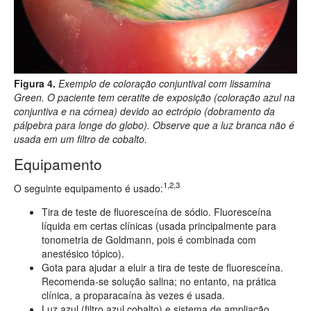
Figura 4.
Exemplo de coloração conjuntival com lissamina
Green. O paciente tem ceratite de exposição (coloração azul na
conjuntiva e na córnea) devido ao ectrópio (dobramento da
pálpebra para longe do globo). Observe que a luz branca não é
usada em um filtro de cobalto.
Equipamento
1,2,3
O seguinte equipamento é usado:
Tira de teste de fluoresceína de sódio. Fluoresceína
líquida em certas clínicas (usada principalmente para
tonometria de Goldmann, pois é combinada com
anestésico tópico).
Gota para ajudar a eluir a tira de teste de fluoresceína.
Recomenda-se solução salina; no entanto, na prática
clínica, a proparacaína às vezes é usada.
Luz azul (filtro azul cobalto) e sistema de ampliação