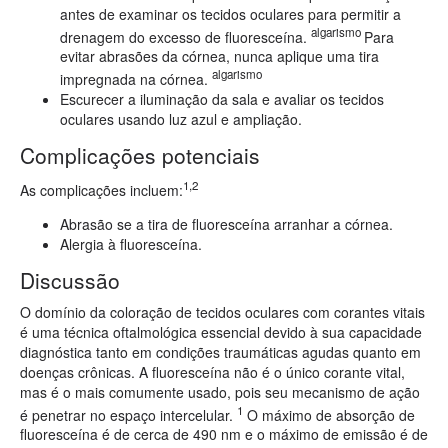
antes de examinar os tecidos oculares para permitir a
algarismo
drenagem do excesso de fluoresceína.
Para
evitar abrasões da córnea, nunca aplique uma tira
algarismo
impregnada na córnea.
Escurecer a iluminação da sala e avaliar os tecidos
oculares usando luz azul e ampliação.
Complicações potenciais
1,2
As complicações incluem:
Abrasão se a tira de fluoresceína arranhar a córnea.
Alergia à fluoresceína.
Discussão
O domínio da coloração de tecidos oculares com corantes vitais
é uma técnica oftalmológica essencial devido à sua capacidade
diagnóstica tanto em condições traumáticas agudas quanto em
doenças crônicas. A fluoresceína não é o único corante vital,
mas é o mais comumente usado, pois seu mecanismo de ação
1
é penetrar no espaço intercelular.
O máximo de absorção de
fluoresceína é de cerca de 490 nm e o máximo de emissão é de