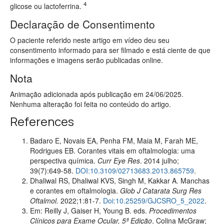
4
glicose ou lactoferrina.
Declaração de Consentimento
O paciente referido neste artigo em vídeo deu seu
consentimento informado para ser filmado e está ciente de que
informações e imagens serão publicadas online.
Nota
Animação adicionada após publicação em 24/06/2025.
Nenhuma alteração foi feita no conteúdo do artigo.
References
Badaro E, Novais EA, Penha FM, Maia M, Farah ME,
Rodrigues EB. Corantes vitais em oftalmologia: uma
perspectiva química.
Curr Eye Res
. 2014 julho;
39(7):649-58.
DOI:10.3109/02713683.2013.865759
.
Dhaliwal RS, Dhaliwal KVS, Singh M, Kakkar A. Manchas
e corantes em oftalmologia.
Glob J Catarata Surg Res
Oftalmol.
2022;1:81-7.
Doi:
10.25259/GJCSRO_5_2022
.
Em: Reilly J, Gaiser H, Young B. eds.
Procedimentos
Clínicos para Exame Ocular, 5ª Edição
. Colina McGraw;