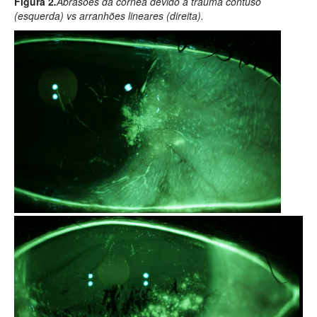
Figura 2
.
Abrasões da córnea devido a trauma contuso
(esquerda) vs arranhões lineares (direita).