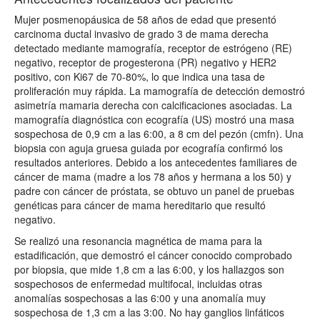
Mujer posmenopáusica de 58 años de edad que presentó
carcinoma ductal invasivo de grado 3 de mama derecha
detectado mediante mamografía, receptor de estrógeno (RE)
negativo, receptor de progesterona (PR) negativo y HER2
positivo, con Ki67 de 70-80%, lo que indica una tasa de
proliferación muy rápida. La mamografía de detección demostró
asimetría mamaria derecha con calcificaciones asociadas. La
mamografía diagnóstica con ecografía (US) mostró una masa
sospechosa de 0,9 cm a las 6:00, a 8 cm del pezón (cmfn). Una
biopsia con aguja gruesa guiada por ecografía confirmó los
resultados anteriores. Debido a los antecedentes familiares de
cáncer de mama (madre a los 78 años y hermana a los 50) y
padre con cáncer de próstata, se obtuvo un panel de pruebas
genéticas para cáncer de mama hereditario que resultó
negativo.
Se realizó una resonancia magnética de mama para la
estadificación, que demostró el cáncer conocido comprobado
por biopsia, que mide 1,8 cm a las 6:00, y los hallazgos son
sospechosos de enfermedad multifocal, incluidas otras
anomalías sospechosas a las 6:00 y una anomalía muy
sospechosa de 1,3 cm a las 3:00. No hay ganglios linfáticos