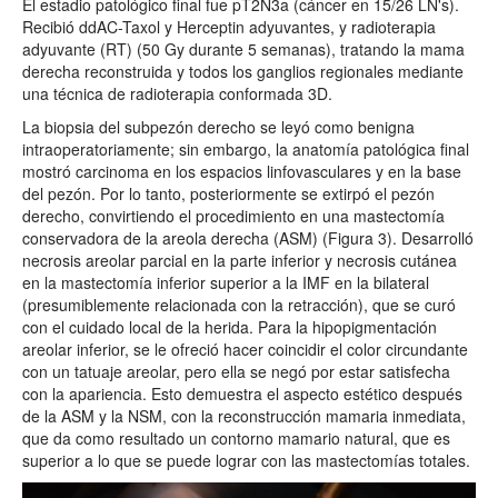
El estadio patológico final fue pT2N3a (cáncer en 15/26 LN's).
Recibió ddAC-Taxol y Herceptin adyuvantes, y radioterapia
adyuvante (RT) (50 Gy durante 5 semanas), tratando la mama
derecha reconstruida y todos los ganglios regionales mediante
una técnica de radioterapia conformada 3D.
La biopsia del subpezón derecho se leyó como benigna
intraoperatoriamente; sin embargo, la anatomía patológica final
mostró carcinoma en los espacios linfovasculares y en la base
del pezón. Por lo tanto, posteriormente se extirpó el pezón
derecho, convirtiendo el procedimiento en una mastectomía
conservadora de la areola derecha (ASM) (Figura 3). Desarrolló
necrosis areolar parcial en la parte inferior y necrosis cutánea
en la mastectomía inferior superior a la IMF en la bilateral
(presumiblemente relacionada con la retracción), que se curó
con el cuidado local de la herida. Para la hipopigmentación
areolar inferior, se le ofreció hacer coincidir el color circundante
con un tatuaje areolar, pero ella se negó por estar satisfecha
con la apariencia. Esto demuestra el aspecto estético después
de la ASM y la NSM, con la reconstrucción mamaria inmediata,
que da como resultado un contorno mamario natural, que es
superior a lo que se puede lograr con las mastectomías totales.