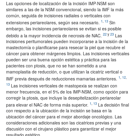
Las opciones de localización de la incisión IMP-NSM son
similares a las de la NSM convencional, siendo la IMF la más
común, seguida de incisiones radiales o verticales con
1
,
13
extensiones periareolares, según sea necesario.
Sin
embargo, las incisiones periareolares se evitan si es posible
22
y
23
debido a la mayor incidencia de necrosis de NAC.
Las
incisiones peritumorales pueden incorporarse a la incisión de la
mastectomía o planificarse para resecar la piel que recubre el
cáncer para obtener márgenes limpios. Las incisiones verticales
pueden ser una buena opción estética y práctica para las
pacientes con ptosis, que no se han sometido a una
mamoplastia de reducción, o que utilizan la cicatriz vertical o
1
,
12
,
IMF previa después de reducciones mamarias anteriores.
13
Las incisiones verticales de mastopexia se realizan con
menor frecuencia, en el 5% de los IMP-NSM, como opción para
corregir la ptosis, que incluye la desepitelización periareolar
1
,
13
para elevar el NAC de forma más superior.
La decisión final
con respecto a la ubicación de la incisión se basa en la
ubicación del cáncer para el mejor abordaje oncológico. Las
consideraciones adicionales son las cicatrices previas y una
discusión con el cirujano plástico para garantizar el mejor
resultado estético.