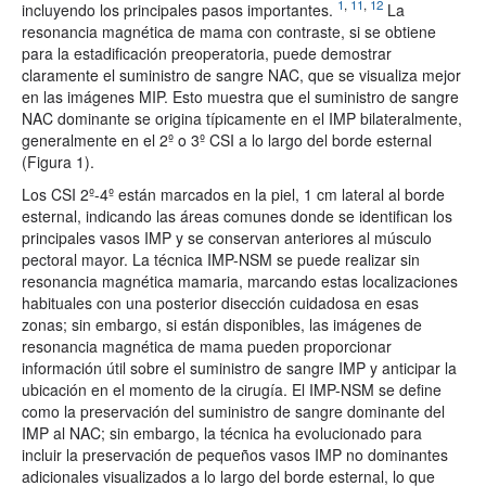
1
,
11
,
12
incluyendo los principales pasos importantes.
La
resonancia magnética de mama con contraste, si se obtiene
para la estadificación preoperatoria, puede demostrar
claramente el suministro de sangre NAC, que se visualiza mejor
en las imágenes MIP. Esto muestra que el suministro de sangre
NAC dominante se origina típicamente en el IMP bilateralmente,
generalmente en el 2º o 3º CSI a lo largo del borde esternal
(Figura 1).
Los CSI 2º-4º están marcados en la piel, 1 cm lateral al borde
esternal, indicando las áreas comunes donde se identifican los
principales vasos IMP y se conservan anteriores al músculo
pectoral mayor. La técnica IMP-NSM se puede realizar sin
resonancia magnética mamaria, marcando estas localizaciones
habituales con una posterior disección cuidadosa en esas
zonas; sin embargo, si están disponibles, las imágenes de
resonancia magnética de mama pueden proporcionar
información útil sobre el suministro de sangre IMP y anticipar la
ubicación en el momento de la cirugía. El IMP-NSM se define
como la preservación del suministro de sangre dominante del
IMP al NAC; sin embargo, la técnica ha evolucionado para
incluir la preservación de pequeños vasos IMP no dominantes
adicionales visualizados a lo largo del borde esternal, lo que