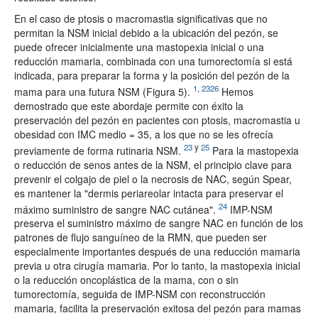
En el caso de ptosis o macromastia significativas que no
permitan la NSM inicial debido a la ubicación del pezón, se
puede ofrecer inicialmente una mastopexia inicial o una
reducción mamaria, combinada con una tumorectomía si está
indicada, para preparar la forma y la posición del pezón de la
1
,
2326
mama para una futura NSM (Figura 5).
Hemos
demostrado que este abordaje permite con éxito la
preservación del pezón en pacientes con ptosis, macromastia u
obesidad con IMC medio = 35, a los que no se les ofrecía
23
y
25
previamente de forma rutinaria NSM.
Para la mastopexia
o reducción de senos antes de la NSM, el principio clave para
prevenir el colgajo de piel o la necrosis de NAC, según Spear,
es mantener la "dermis periareolar intacta para preservar el
24
máximo suministro de sangre NAC cutánea".
IMP-NSM
preserva el suministro máximo de sangre NAC en función de los
patrones de flujo sanguíneo de la RMN, que pueden ser
especialmente importantes después de una reducción mamaria
previa u otra cirugía mamaria. Por lo tanto, la mastopexia inicial
o la reducción oncoplástica de la mama, con o sin
tumorectomía, seguida de IMP-NSM con reconstrucción
mamaria, facilita la preservación exitosa del pezón para mamas