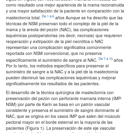
como resultado una mejor apariencia de la mama reconstruida
y una mayor satisfacción de la paciente en comparación con la
De 1 a 6
mastectomía total.
años Aunque se ha descrito que las
técnicas de NSM preservan todo el complejo de la piel de la
mama y la areola del pezón (NAC), las complicaciones
isquémicas postoperatorias (es decir, necrosis) que requieren
reoperación y extirpación de la piel necrótica o NAC
representan una complicación significativa comúnmente
reportada con NSM convencional, que no preserva
De 7 a 10
específicamente el suministro de sangre al NAC.
años
Por lo tanto, los métodos específicos para preservar el
suministro de sangre a la NAC y a la piel de la mastectomía
pueden disminuir las complicaciones isquémicas y mejorar
significativamente los resultados de las pacientes.
El desarrollo de la técnica quirúrgica de mastectomía con
preservación del pezón con perforante mamaria interna (IMP-
NSM) por parte de Karin se basa en un patrón vascular
consistente y preserva el suministro de sangre dominante al
NAC, que se origina en los vasos IMP que salen del músculo
pectoral mayor en el borde esternal en la mayoría de las
pacientes (Figura 1). La preservación de este eje vascular