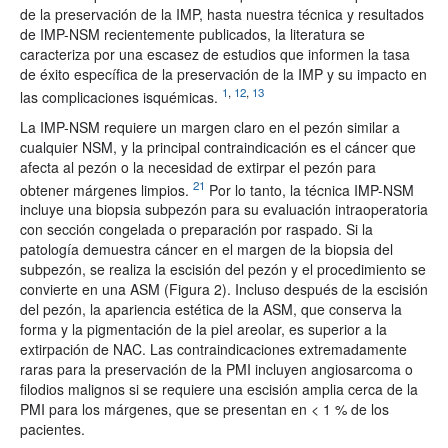
de la preservación de la IMP, hasta nuestra técnica y resultados
de IMP-NSM recientemente publicados, la literatura se
caracteriza por una escasez de estudios que informen la tasa
de éxito específica de la preservación de la IMP y su impacto en
1
,
12
,
13
las complicaciones isquémicas.
La IMP-NSM requiere un margen claro en el pezón similar a
cualquier NSM, y la principal contraindicación es el cáncer que
afecta al pezón o la necesidad de extirpar el pezón para
21
obtener márgenes limpios.
Por lo tanto, la técnica IMP-NSM
incluye una biopsia subpezón para su evaluación intraoperatoria
con sección congelada o preparación por raspado. Si la
patología demuestra cáncer en el margen de la biopsia del
subpezón, se realiza la escisión del pezón y el procedimiento se
convierte en una ASM (Figura 2). Incluso después de la escisión
del pezón, la apariencia estética de la ASM, que conserva la
forma y la pigmentación de la piel areolar, es superior a la
extirpación de NAC. Las contraindicaciones extremadamente
raras para la preservación de la PMI incluyen angiosarcoma o
filodios malignos si se requiere una escisión amplia cerca de la
PMI para los márgenes, que se presentan en < 1 % de los
pacientes.