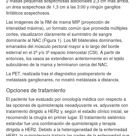
2 masas pequeñas sospechosas adicionales 2,3 cm más arriba,
un área sospechosa de 1,3 cm a las 3:00 y ningún ganglios
linfáticos sospechosos.
Las imágenes de la RM de mama MIP (proyección de
intensidad máxima), un formato común que promedia múltiples
cortes, visualizaron claramente el suministro de sangre
dominante al NAC (Figura 1). Los MI bilaterales dominantes,
emanados del músculo pectoral mayor a lo largo del borde
esternal en el 2º y/o 3º espacio intercostal (CSI). A partir de
entonces, los vasos se extendieron anteriormente en el tejido
subcutáneo de la mama y terminaron cerca del NAC.
La PET, realizada tras el diagnóstico postoperatorio de
metástasis ganglionares, no mostró metástasis a distancia.
Opciones de tratamiento
El paciente fue evaluado por oncología médica con respecto a
las opciones de quimioterapia neoadyuvante vs. adyuvante con
tratamiento dirigido a HER2 y, según el estadio clínico inicial, se
recomendó la cirugía en primer lugar. El tratamiento sistémico
estándar fue una combinación de quimioterapia y terapia
dirigida a HER2. Debido a la heterogeneidad de la enfermedad
HER2, la quimioterapia trataría las partes de la enfermedad que