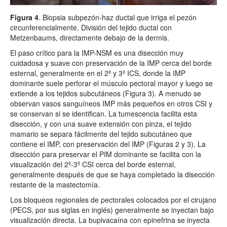
Figura 4
. Biopsia subpezón-haz ductal que irriga el pezón
circunferencialmente. División del tejido ductal con
Metzenbaums, directamente debajo de la dermis.
El paso crítico para la IMP-NSM es una disección muy
cuidadosa y suave con preservación de la IMP cerca del borde
esternal, generalmente en el 2º y 3º ICS, donde la IMP
dominante suele perforar el músculo pectoral mayor y luego se
extiende a los tejidos subcutáneos (Figura 3). A menudo se
observan vasos sanguíneos IMP más pequeños en otros CSI y
se conservan si se identifican. La tumescencia facilita esta
disección, y con una suave extensión con pinza, el tejido
mamario se separa fácilmente del tejido subcutáneo que
contiene el IMP, con preservación del IMP (Figuras 2 y 3). La
disección para preservar el PIM dominante se facilita con la
visualización del 2º-3º CSI cerca del borde esternal,
generalmente después de que se haya completado la disección
restante de la mastectomía.
Los bloqueos regionales de pectorales colocados por el cirujano
(PECS, por sus siglas en inglés) generalmente se inyectan bajo
visualización directa. La bupivacaína con epinefrina se inyecta