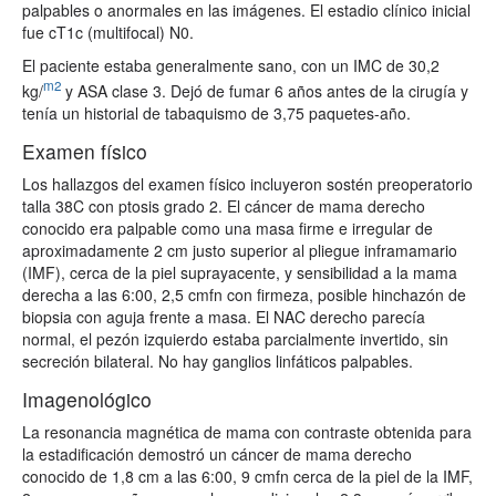
palpables o anormales en las imágenes. El estadio clínico inicial
fue cT1c (multifocal) N0.
El paciente estaba generalmente sano, con un IMC de 30,2
m2
kg/
y ASA clase 3. Dejó de fumar 6 años antes de la cirugía y
tenía un historial de tabaquismo de 3,75 paquetes-año.
Examen físico
Los hallazgos del examen físico incluyeron sostén preoperatorio
talla 38C con ptosis grado 2. El cáncer de mama derecho
conocido era palpable como una masa firme e irregular de
aproximadamente 2 cm justo superior al pliegue inframamario
(IMF), cerca de la piel suprayacente, y sensibilidad a la mama
derecha a las 6:00, 2,5 cmfn con firmeza, posible hinchazón de
biopsia con aguja frente a masa. El NAC derecho parecía
normal, el pezón izquierdo estaba parcialmente invertido, sin
secreción bilateral. No hay ganglios linfáticos palpables.
Imagenológico
La resonancia magnética de mama con contraste obtenida para
la estadificación demostró un cáncer de mama derecho
conocido de 1,8 cm a las 6:00, 9 cmfn cerca de la piel de la IMF,