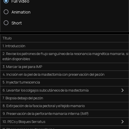
Full Video
Animation
Short
Título
1. Introducción
2. Revise los patrones de flujo sanguíneo de la resonancia magnética mamaria, si
están disponibles
3. Marcar la piel para IMP
4. Incisión en la piel de la mastectomía con preservación del pezón
5. Inyectar tumescencia
6. Levantar los colgajos subcutáneos de la mastectomía
7. Biopsia debajo del pezón
8. Extirpación de la fascia pectoral y el tejido mamario
9. Preservación de la perforante mamaria interna (IMP)
10. PECs y Bloques Serratus