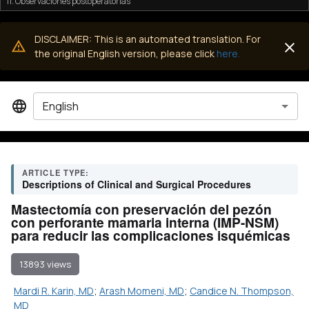
11. Observaciones postoperatorias
DISCLAIMER: This is an automated translation. For
the original English version, please click
here.
English
ARTICLE TYPE:
Descriptions of Clinical and Surgical Procedures
Mastectomía con preservación del pezón
con perforante mamaria interna (IMP-NSM)
para reducir las complicaciones isquémicas
13893 views
Mardi R. Karin, MD
;
Arash Momeni, MD
;
Candice N. Thompson,
MD