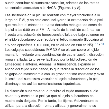
puede contribuir al suministro vascular, además de las ramas
sensoriales asociadas a la NACA. (Figuras 1 y 2).
Las incisiones en la piel se realizan con mayor frecuencia a lo
largo del FMI, y en este caso incluyeron la extirpación de la piel
que recubre el cáncer de mama derecho más grande cerca de
la piel a las 6:00 en el FMI. A través de la incisión cutánea, se
inyecta una solución de tumescencia diluida de bajo volumen en
el tejido subcutáneo que recubre el tejido mamario (lidocaína al
17
y
18
1% con epinefrina 1:100.000, 20 cc diluido en 200 cc NS).
Los colgajos subcutáneos IMP-NSM se elevan sobre el tejido
mamario mediante una combinación de cauterización, disección
roma y afilada. Esto se ve facilitado por la hidrodisección de
tumescencia anterior. Además, la tumescencia expande el
ancho del tejido subcutáneo, lo que facilita la disección de los
colgajos de mastectomía con un grosor óptimo constante y evita
la lesión del suministro vascular al tejido subcutáneo y la piel,
disminuyendo así las complicaciones isquémicas.
La disección subareolar que recubre el tejido mamario suele
estar muy cerca de la piel, ya que el tejido subcutáneo es
mucho más delgado. Por lo tanto, las tijeras Metzenbaum se
utilizan para la disección roma y afilada, y generalmente se