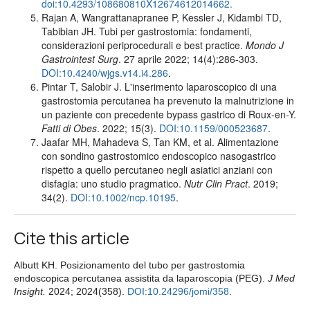
doi:10.4293/108680810X12674612014662.
Rajan A, Wangrattanapranee P, Kessler J, Kidambi TD,
Tabibian JH. Tubi per gastrostomia: fondamenti,
considerazioni periprocedurali e best practice.
Mondo J
Gastrointest Surg
. 27 aprile 2022; 14(4):286-303.
DOI:10.4240/wjgs.v14.i4.286
.
Pintar T, Salobir J. L'inserimento laparoscopico di una
gastrostomia percutanea ha prevenuto la malnutrizione in
un paziente con precedente bypass gastrico di Roux-en-Y.
Fatti di Obes
. 2022; 15(3).
DOI:10.1159/000523687
.
Jaafar MH, Mahadeva S, Tan KM, et al. Alimentazione
con sondino gastrostomico endoscopico nasogastrico
rispetto a quello percutaneo negli asiatici anziani con
disfagia: uno studio pragmatico.
Nutr Clin Pract
. 2019;
34(2).
DOI:10.1002/ncp.10195
.
Cite this article
Albutt KH. Posizionamento del tubo per gastrostomia
endoscopica percutanea assistita da laparoscopia (PEG).
J Med
Insight.
2024; 2024(358).
DOI:10.24296/jomi/358
.