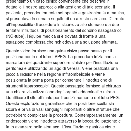
presentiamo un caso clinico convincente che descrive in
dettaglio il nostro approccio alla gestione di tale scenario. Il
paziente, precedentemente sottoposto a gastrectomia a manica,
si presentava in coma a seguito di un arresto cardiaco. Di fronte
all'impossibilità di accedere in sicurezza allo stomaco e a due
tentativi infruttuosi di posizionamento del sondino nasogastrico
(NG-tube), l'équipe medica si è trovata di fronte a una
situazione complessa che richiedeva una soluzione sfumata.
Questo video fornisce una guida visiva passo passo per il
posizionamento del tubo LAPEG. La procedura inizia con la
marcatura del quadrante superiore sinistro per l'insufflazione
peritoneale utilizzando un ago di Veress. Viene praticata una
piccola incisione nella regione infraombelicale e viene
posizionata la prima porta per consentire l'introduzione di
strumenti laparoscopici. Questo passaggio fornisce al chirurgo
una chiara visualizzazione degli organi addominali e mira a
identificare il sito ottimale per il posizionamento del tubo PEG.
Questa esplorazione garantisce che la posizione scelta sia
sicura e priva di vasi sanguigni importanti o altre strutture che
potrebbero complicare la procedura. Contemporaneamente, un
endoscopio viene introdotto attraverso la bocca del paziente e
fatto avanzare nello stomaco. L'insufflazione gastrica viene