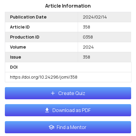
Article Information
Publication Date
2024/02/14
Article ID
358
Production ID
0358
Volume
2024
Issue
358
DOI
https://doi.org/10.24296/jomi/358
Create Quiz
Download as PDF
Find a Mentor