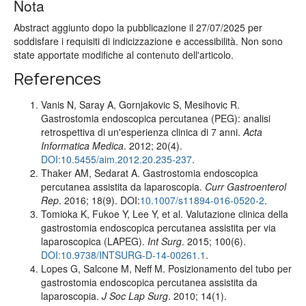
Nota
Abstract aggiunto dopo la pubblicazione il 27/07/2025 per
soddisfare i requisiti di indicizzazione e accessibilità. Non sono
state apportate modifiche al contenuto dell'articolo.
References
Vanis N, Saray A, Gornjakovic S, Mesihovic R.
Gastrostomia endoscopica percutanea (PEG): analisi
retrospettiva di un'esperienza clinica di 7 anni.
Acta
Informatica Medica
. 2012; 20(4).
DOI:10.5455/aim.2012.20.235-237
.
Thaker AM, Sedarat A. Gastrostomia endoscopica
percutanea assistita da laparoscopia.
Curr Gastroenterol
Rep
. 2016; 18(9). DOI:
10.1007/s11894-016-0520-2
.
Tomioka K, Fukoe Y, Lee Y, et al. Valutazione clinica della
gastrostomia endoscopica percutanea assistita per via
laparoscopica (LAPEG).
Int Surg
. 2015; 100(6).
DOI:10.9738/INTSURG-D-14-00261.1
.
Lopes G, Salcone M, Neff M. Posizionamento del tubo per
gastrostomia endoscopica percutanea assistita da
laparoscopia.
J Soc Lap Surg
. 2010; 14(1).