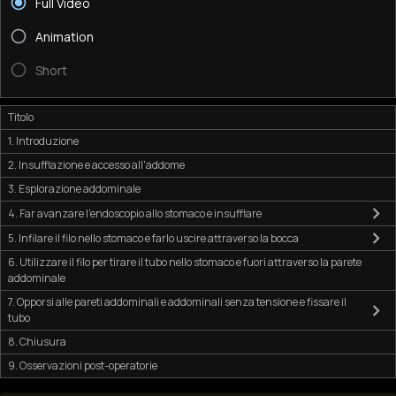
Full Video
Animation
Short
Titolo
1. Introduzione
2. Insufflazione e accesso all'addome
3. Esplorazione addominale
4. Far avanzare l'endoscopio allo stomaco e insufflare
5. Infilare il filo nello stomaco e farlo uscire attraverso la bocca
6. Utilizzare il filo per tirare il tubo nello stomaco e fuori attraverso la parete
addominale
7. Opporsi alle pareti addominali e addominali senza tensione e fissare il
tubo
8. Chiusura
9. Osservazioni post-operatorie