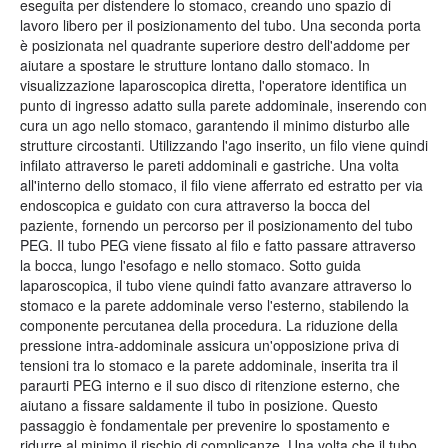
eseguita per distendere lo stomaco, creando uno spazio di
lavoro libero per il posizionamento del tubo. Una seconda porta
è posizionata nel quadrante superiore destro dell'addome per
aiutare a spostare le strutture lontano dallo stomaco. In
visualizzazione laparoscopica diretta, l'operatore identifica un
punto di ingresso adatto sulla parete addominale, inserendo con
cura un ago nello stomaco, garantendo il minimo disturbo alle
strutture circostanti. Utilizzando l'ago inserito, un filo viene quindi
infilato attraverso le pareti addominali e gastriche. Una volta
all'interno dello stomaco, il filo viene afferrato ed estratto per via
endoscopica e guidato con cura attraverso la bocca del
paziente, fornendo un percorso per il posizionamento del tubo
PEG. Il tubo PEG viene fissato al filo e fatto passare attraverso
la bocca, lungo l'esofago e nello stomaco. Sotto guida
laparoscopica, il tubo viene quindi fatto avanzare attraverso lo
stomaco e la parete addominale verso l'esterno, stabilendo la
componente percutanea della procedura. La riduzione della
pressione intra-addominale assicura un'opposizione priva di
tensioni tra lo stomaco e la parete addominale, inserita tra il
paraurti PEG interno e il suo disco di ritenzione esterno, che
aiutano a fissare saldamente il tubo in posizione. Questo
passaggio è fondamentale per prevenire lo spostamento e
ridurre al minimo il rischio di complicanze. Una volta che il tubo