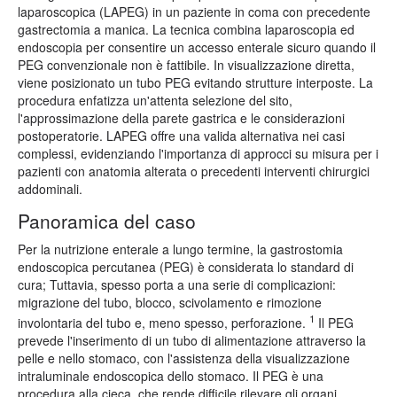
laparoscopica (LAPEG) in un paziente in coma con precedente
gastrectomia a manica. La tecnica combina laparoscopia ed
endoscopia per consentire un accesso enterale sicuro quando il
PEG convenzionale non è fattibile. In visualizzazione diretta,
viene posizionato un tubo PEG evitando strutture interposte. La
procedura enfatizza un'attenta selezione del sito,
l'approssimazione della parete gastrica e le considerazioni
postoperatorie. LAPEG offre una valida alternativa nei casi
complessi, evidenziando l'importanza di approcci su misura per i
pazienti con anatomia alterata o precedenti interventi chirurgici
addominali.
Panoramica del caso
Per la nutrizione enterale a lungo termine, la gastrostomia
endoscopica percutanea (PEG) è considerata lo standard di
cura; Tuttavia, spesso porta a una serie di complicazioni:
migrazione del tubo, blocco, scivolamento e rimozione
1
involontaria del tubo e, meno spesso, perforazione.
Il PEG
prevede l'inserimento di un tubo di alimentazione attraverso la
pelle e nello stomaco, con l'assistenza della visualizzazione
intraluminale endoscopica dello stomaco. Il PEG è una
procedura alla cieca, che rende difficile rilevare gli organi