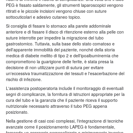
PEG è fissato saldamente, gli strumenti laparoscopici vengono
ritirati e le piccole incisioni vengono chiuse con suture
sottocuticolari e adesivo cutaneo topico.
Si consiglia di fissare lo stomaco alla parete addominale
anteriore e di fissare il disco di ritenzione esterno alla pelle con
suture interrotte per impedire la migrazione del tubo
gastrostomico. Tuttavia, sulla base dello stato comatoso e
dell'apparente immobilità del paziente, nonché della storia
medica di diabete mellito di tipo 2 e dell'ipoalbuminemia che
compromettono la guarigione delle ferite, è stata presa la
decisione di non utilizzare punti di sutura per evitare
un'eccessiva traumatizzazione dei tessuti e l'esacerbazione del
rischio di infezione.
L'assistenza postoperatoria include il monitoraggio di eventuali
segni di complicanze, la fornitura di istruzioni appropriate per la
cura del tubo e la garanzia che il paziente riceva il supporto
nutrizionale necessario attraverso il tubo PEG appena
posizionato.
Nella gestione di casi così complessi, l'integrazione di tecniche
avanzate come il posizionamento LAPEG è fondamentale,
fornendo un approccio personalizzato e minimamente invasivo