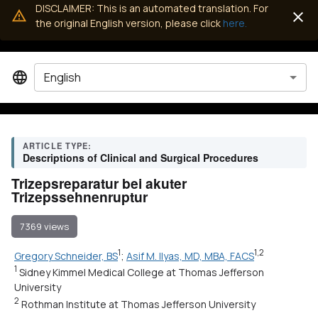
DISCLAIMER: This is an automated translation. For
the original English version, please click
here.
English
ARTICLE TYPE:
Descriptions of Clinical and Surgical Procedures
Trizepsreparatur bei akuter
Trizepssehnenruptur
7369 views
1
1,2
Gregory Schneider, BS
;
Asif M. Ilyas, MD, MBA, FACS
1
Sidney Kimmel Medical College at Thomas Jefferson
University
2
Rothman Institute at Thomas Jefferson University