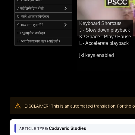
7. एंडोलिम्फेटिक थैली
8. चेहरे अवकाश विच्छेदन
Keyboard Shortcuts:
9. मध्य कान एनाटॉमी
J - Slow down playback
10. भूलभुलैया उच्छेदन
K / Space - Play / Pause
11. आंतरिक श्रवण नहर (आईएसी)
L - Accelerate playback
jkl keys enabled
DISCLAIMER: This is an automated translation. For the or
Cadaveric Studies
ARTICLE TYPE: