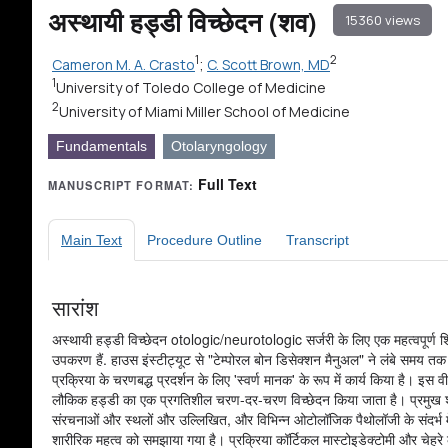
अस्थायी हड्डी विच्छेदन (शव)
15360 views
1
2
Cameron M. A. Crasto
;
C. Scott Brown, MD
1
University of Toledo College of Medicine
2
University of Miami Miller School of Medicine
Fundamentals
Otolaryngology
Full Text
MANUSCRIPT FORMAT:
Main Text
Procedure Outline
Transcript
सारांश
अस्थायी हड्डी विच्छेदन otologic/neurotologic सर्जरी के लिए एक महत्वपूर्ण श
उपकरण हैं. हाउस इंस्टीट्यूट से "टेम्पोरल बोन डिसेक्शन मैनुअल" ने लंबे समय त
प्रक्रिया के चरणबद्ध प्रदर्शन के लिए 'स्वर्ण मानक' के रूप में कार्य किया है। इस वीड
लौकिक हड्डी का एक प्रगतिशील चरण-दर-चरण विच्छेदन किया जाता है। प्रमुख 
संरचनाओं और स्थलों और उल्लिखित, और विभिन्न ओटोलॉजिक पैथोलॉजी के संदर्भ म
शारीरिक महत्व को समझाया गया है। प्रक्रिया कॉर्टिकल मास्टोइडेक्टोमी और चेहरे 