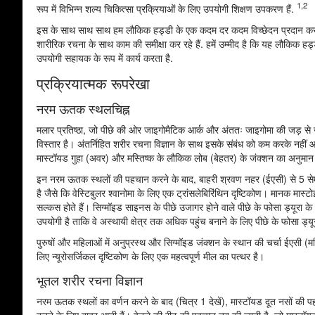
1,2
रूप में विभिन्न शल्य चिकित्सा प्रक्रियाओं के लिए उपयोगी शिक्षण उपकरण हैं.
इस के साथ साथ साथ हम लौकिक हड्डी के एक कदम दर कदम विच्छेदन प्रदान करते 
शारीरिक रचना के साथ काम की समीक्षा कर रहे हैं. हमें उम्मीद है कि यह लौकिक हड
उपयोगी सहायक के रूप में कार्य करता है.
प्रक्रियात्मक रूपरेखा
नरम ऊतक स्थलचिह्न
मलार प्रतिष्ठा, जो पीछे की ओर जाइगोमैटिक आर्क और अंततः जाइगोमा की जड़ से ज
विस्तार है। अंतर्निहित शरीर रचना विज्ञान के साथ इसके संबंध को कम करके नहीं आ
मास्टॉयड गुहा (अवर) और मस्तिष्क के लौकिक लोब (बेहतर) के जंक्शन का अनुमान
इन नरम ऊतक स्थलों की पहचान करने के बाद, बाहरी श्रवण नहर (ईएसी) से 5 सेमी क
है जैसे कि वेस्टिबुलर श्वानोमा के लिए एक ट्रांसलेबिरिंथिन दृष्टिकोण। मानक मास्टो
सल्कस होते हैं। सिग्मॉइड साइनस के पीछे उजागर होने वाले पीछे के फोसा ड्यूरा के पर्
उपयोगी है ताकि वे अस्थायी क्षेत्र तक अधिक पहुंच बनाने के लिए पीछे के फोसा ड्य
पुरुषों और महिलाओं में अनुप्रस्थ और सिग्मॉइड जंक्शन के स्थान की चर्चा ईएसी (महि
लिए न्यूरोसर्जिकल दृष्टिकोण के लिए एक महत्वपूर्ण मील का पत्थर है।
भूतल शरीर रचना विज्ञान
नरम ऊतक स्थलों का वर्णन करने के बाद (चित्र 1 देखें), मास्टॉयड दूत नसों की पह
करने के लिए बाहर आती हैं। हेनले की रीढ़ की पहचान तब की जाती है, जो मास्टॉयड 