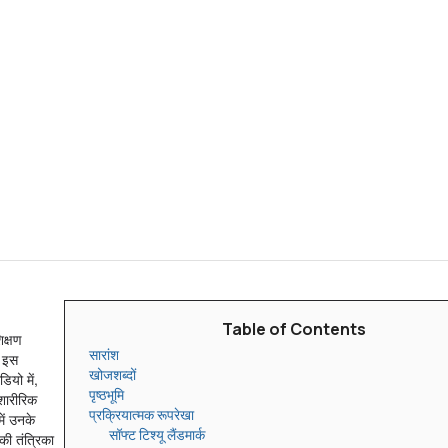
Table of Contents
िक्षण
सारांश
क इस
खोजशब्दों
ियो में,
पृष्ठभूमि
शारीरिक
प्रक्रियात्मक रूपरेखा
ें उनके
सॉफ्ट टिश्यू लैंडमार्क
की तंत्रिका