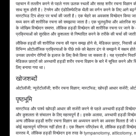
पहचान में तल्लीन करने से पहले नरम ऊतक स्थलों और सतह शरीर रचना विज्ञान 
साथ शुरू होती है। टेगमेन और एंडोलिम्फेटिक थैली का वर्णन करने के लिए आगे बढ़ने
मास्टॉयड टिप क्षेत्र पर चर्चा की जाती है। एक चेहरे का अवकाश विच्छेदन किया ज
मध्य कान की शारीरिक रचना को समझाया जाता है। एक भूलभुलैया और आंतरिक श
के जोखिम विच्छेदन समाप्त. लौकिक हड्डी विच्छेदन की शारीरिक रचना पर जाने के
प्रक्रियाओं को सुरक्षित और कुशलता से निष्पादित करने के तरीके की चर्चा की जाती
लौकिक हड्डी की शारीरिक रचना की गहन समझ होने से, मेडिकल छात्र, निवासी औ
विभिन्न ओटोलॉजिक प्रक्रियाओं के पीछे तर्क को बेहतर ढंग से समझने में सक्षम होते
उनका उपयोग रोगियों के इलाज के लिए कैसे किया जा सकता है। यह प्रदर्शन निवा
मेडिकल छात्रों को अस्थायी हड्डी शरीर रचना विज्ञान के बारे में सूचित करने और स
लिए बनाया गया था।
खोजशब्दों
ओटोलॉजी; न्यूरोटोलॉजी; शरीर रचना विज्ञान; मास्टॉयड; खोपड़ी आधार सर्जरी; ओ
पृष्ठभूमि
मास्टॉयड और पार्श्व खोपड़ी आधार की सर्जरी करने से पहले अस्थायी हड्डी विच्छेद
और कुशलता से संचालन के लिए महत्वपूर्ण है। इसके अलावा, अस्थायी हड्डी विच्छेद
अन्य लौकिक हड्डी शरीर रचना विज्ञान का अध्ययन करने का अवसर मिलता है जो सामान्
कोई महत्वपूर्ण परिणाम नहीं होता है। एक शिक्षण परिप्रेक्ष्य से, लौकिक हड्डी विच्छ
वास्तव में, लौकिक हड्डी विच्छेदन इस तरह के tympanotomy, atticotomy,