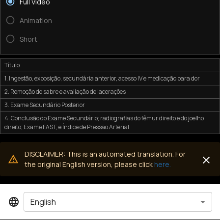
Full Video
Animation
Short
Título
1. Ingestão, exposição, secundária anterior, acesso IV e medicação para dor
2. Remoção do sabre e avaliação de lacerações
3. Exame Secundário Posterior
4. Conclusão do Exame Secundário; radiografias do fêmur direito e do joelho
direito; Exame FAST; e Índice de Pressão Arterial
DISCLAIMER: This is an automated translation. For
the original English version, please click
here.
English