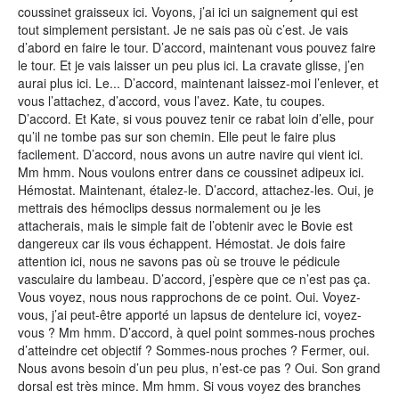
coussinet graisseux ici. Voyons, j’ai ici un saignement qui est
tout simplement persistant. Je ne sais pas où c’est. Je vais
d’abord en faire le tour. D’accord, maintenant vous pouvez faire
le tour. Et je vais laisser un peu plus ici. La cravate glisse, j’en
aurai plus ici. Le... D’accord, maintenant laissez-moi l’enlever, et
vous l’attachez, d’accord, vous l’avez. Kate, tu coupes.
D’accord. Et Kate, si vous pouvez tenir ce rabat loin d’elle, pour
qu’il ne tombe pas sur son chemin. Elle peut le faire plus
facilement. D’accord, nous avons un autre navire qui vient ici.
Mm hmm. Nous voulons entrer dans ce coussinet adipeux ici.
Hémostat. Maintenant, étalez-le. D’accord, attachez-les. Oui, je
mettrais des hémoclips dessus normalement ou je les
attacherais, mais le simple fait de l’obtenir avec le Bovie est
dangereux car ils vous échappent. Hémostat. Je dois faire
attention ici, nous ne savons pas où se trouve le pédicule
vasculaire du lambeau. D’accord, j’espère que ce n’est pas ça.
Vous voyez, nous nous rapprochons de ce point. Oui. Voyez-
vous, j’ai peut-être apporté un lapsus de dentelure ici, voyez-
vous ? Mm hmm. D’accord, à quel point sommes-nous proches
d’atteindre cet objectif ? Sommes-nous proches ? Fermer, oui.
Nous avons besoin d’un peu plus, n’est-ce pas ? Oui. Son grand
dorsal est très mince. Mm hmm. Si vous voyez des branches