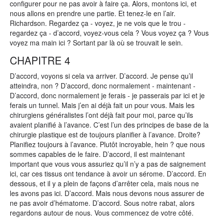
configurer pour ne pas avoir à faire ça. Alors, montons ici, et
nous allons en prendre une partie. Et tenez-le en l’air.
Richardson. Regardez ça - voyez, je ne vois que le trou -
regardez ça - d’accord, voyez-vous cela ? Vous voyez ça ? Vous
voyez ma main ici ? Sortant par là où se trouvait le sein.
CHAPITRE 4
D’accord, voyons si cela va arriver. D’accord. Je pense qu’il
atteindra, non ? D’accord, donc normalement - maintenant -
D’accord, donc normalement je ferais - je passerais par ici et je
ferais un tunnel. Mais j’en ai déjà fait un pour vous. Mais les
chirurgiens généralistes l’ont déjà fait pour moi, parce qu’ils
avaient planifié à l’avance. C’est l’un des principes de base de la
chirurgie plastique est de toujours planifier à l’avance. Droite?
Planifiez toujours à l’avance. Plutôt incroyable, hein ? que nous
sommes capables de le faire. D’accord, il est maintenant
important que vous vous assuriez qu’il n’y a pas de saignement
ici, car ces tissus ont tendance à avoir un sérome. D’accord. En
dessous, et il y a plein de façons d’arrêter cela, mais nous ne
les avons pas ici. D’accord. Mais nous devons nous assurer de
ne pas avoir d’hématome. D’accord. Sous notre rabat, alors
regardons autour de nous. Vous commencez de votre côté.