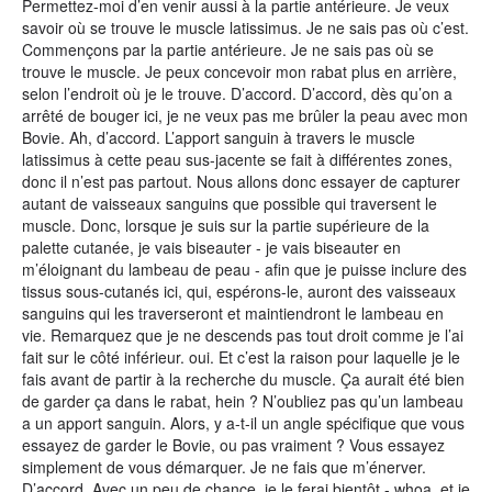
Permettez-moi d’en venir aussi à la partie antérieure. Je veux
savoir où se trouve le muscle latissimus. Je ne sais pas où c’est.
Commençons par la partie antérieure. Je ne sais pas où se
trouve le muscle. Je peux concevoir mon rabat plus en arrière,
selon l’endroit où je le trouve. D’accord. D’accord, dès qu’on a
arrêté de bouger ici, je ne veux pas me brûler la peau avec mon
Bovie. Ah, d’accord. L’apport sanguin à travers le muscle
latissimus à cette peau sus-jacente se fait à différentes zones,
donc il n’est pas partout. Nous allons donc essayer de capturer
autant de vaisseaux sanguins que possible qui traversent le
muscle. Donc, lorsque je suis sur la partie supérieure de la
palette cutanée, je vais biseauter - je vais biseauter en
m’éloignant du lambeau de peau - afin que je puisse inclure des
tissus sous-cutanés ici, qui, espérons-le, auront des vaisseaux
sanguins qui les traverseront et maintiendront le lambeau en
vie. Remarquez que je ne descends pas tout droit comme je l’ai
fait sur le côté inférieur. oui. Et c’est la raison pour laquelle je le
fais avant de partir à la recherche du muscle. Ça aurait été bien
de garder ça dans le rabat, hein ? N’oubliez pas qu’un lambeau
a un apport sanguin. Alors, y a-t-il un angle spécifique que vous
essayez de garder le Bovie, ou pas vraiment ? Vous essayez
simplement de vous démarquer. Je ne fais que m’énerver.
D’accord. Avec un peu de chance, je le ferai bientôt - whoa, et je