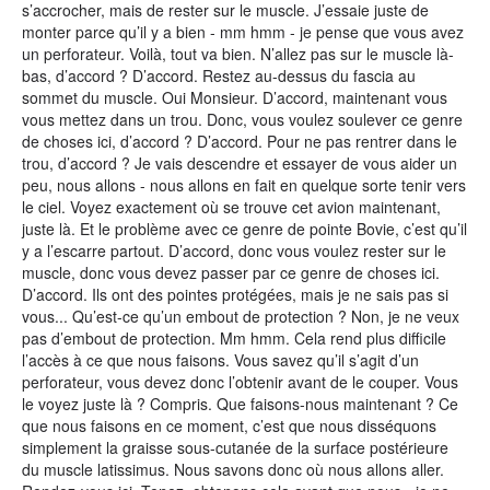
s’accrocher, mais de rester sur le muscle. J’essaie juste de
monter parce qu’il y a bien - mm hmm - je pense que vous avez
un perforateur. Voilà, tout va bien. N’allez pas sur le muscle là-
bas, d’accord ? D’accord. Restez au-dessus du fascia au
sommet du muscle. Oui Monsieur. D’accord, maintenant vous
vous mettez dans un trou. Donc, vous voulez soulever ce genre
de choses ici, d’accord ? D’accord. Pour ne pas rentrer dans le
trou, d’accord ? Je vais descendre et essayer de vous aider un
peu, nous allons - nous allons en fait en quelque sorte tenir vers
le ciel. Voyez exactement où se trouve cet avion maintenant,
juste là. Et le problème avec ce genre de pointe Bovie, c’est qu’il
y a l’escarre partout. D’accord, donc vous voulez rester sur le
muscle, donc vous devez passer par ce genre de choses ici.
D’accord. Ils ont des pointes protégées, mais je ne sais pas si
vous... Qu’est-ce qu’un embout de protection ? Non, je ne veux
pas d’embout de protection. Mm hmm. Cela rend plus difficile
l’accès à ce que nous faisons. Vous savez qu’il s’agit d’un
perforateur, vous devez donc l’obtenir avant de le couper. Vous
le voyez juste là ? Compris. Que faisons-nous maintenant ? Ce
que nous faisons en ce moment, c’est que nous disséquons
simplement la graisse sous-cutanée de la surface postérieure
du muscle latissimus. Nous savons donc où nous allons aller.