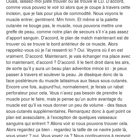
Ouais, laissez-moi juste trouver où se trouve le LD. D’accord,
comme vous pouvez le voir ici alors que je coupe à travers cette
incision, que je fais pour plus de commodité. Nous voyons le
muscle entrer, gentiment. Mm hmm. Et même si la palette
cutanée ne bouge pas, le muscle, nous pouvons mettre une
greffe de peau, comme notre plan de secours s’il n’a pas assez
d’apport sanguin. D’accord, le plan de match maintenant est de
trouver où se trouve le bord antérieur de ce muscle. Alors
rappelez-vous où je l’ai ressenti ici ? Oui. Voyons où il en est
vraiment. D’accord. Maintenant, je vais échanger ma place avec
toi maintenant, d’accord ? D’accord. Il le tient droit dans les airs,
de sorte qu’il y aura un beau plan adventice mince ici - je peux
passer à travers et soulever la peau. Je dissèque donc de la
face postérieure du muscle latissimus aux tissus sous-cutanés.
Encore une fois, aujourd’hui, normalement, je ferais un rabat
perforateur pour cela. Vous n’avez pas besoin de prendre le
muscle pour le faire, mais je pense qu’un autre avantage du
muscle est qu’il va nous donner un peu de volume - des tissus
sous-cutanés supplémentaires. Remarquez donc à quel point ce
plan est avasculaire, à l’exception de quelques vaisseaux
sanguins qui entrent ? Allons voir si nous pouvons trouver cela.
Alors regardez ça bien - regardez la taille de ce navire juste là,
vous voyez ? oui. Vous voyez ça ? Nous continuerons à recevoir