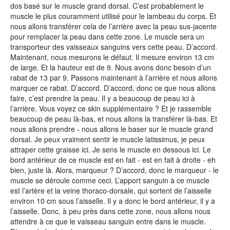
dos basé sur le muscle grand dorsal. C’est probablement le
muscle le plus couramment utilisé pour le lambeau du corps. Et
nous allons transférer cela de l’arrière avec la peau sus-jacente
pour remplacer la peau dans cette zone. Le muscle sera un
transporteur des vaisseaux sanguins vers cette peau. D’accord.
Maintenant, nous mesurons le défaut. Il mesure environ 13 cm
de large. Et la hauteur est de 9. Nous avons donc besoin d’un
rabat de 13 par 9. Passons maintenant à l’arrière et nous allons
marquer ce rabat. D’accord. D’accord, donc ce que nous allons
faire, c’est prendre la peau. Il y a beaucoup de peau ici à
l’arrière. Vous voyez ce skin supplémentaire ? Et je rassemble
beaucoup de peau là-bas, et nous allons la transférer là-bas. Et
nous allons prendre - nous allons le baser sur le muscle grand
dorsal. Je peux vraiment sentir le muscle latissimus, je peux
attraper cette graisse ici. Je sens le muscle en dessous ici. Le
bord antérieur de ce muscle est en fait - est en fait à droite - eh
bien, juste là. Alors, marqueur ? D’accord, donc le marqueur - le
muscle se déroule comme ceci. L’apport sanguin à ce muscle
est l’artère et la veine thoraco-dorsale, qui sortent de l’aisselle
environ 10 cm sous l’aisselle. Il y a donc le bord antérieur, il y a
l’aisselle. Donc, à peu près dans cette zone, nous allons nous
attendre à ce que le vaisseau sanguin entre dans le muscle.