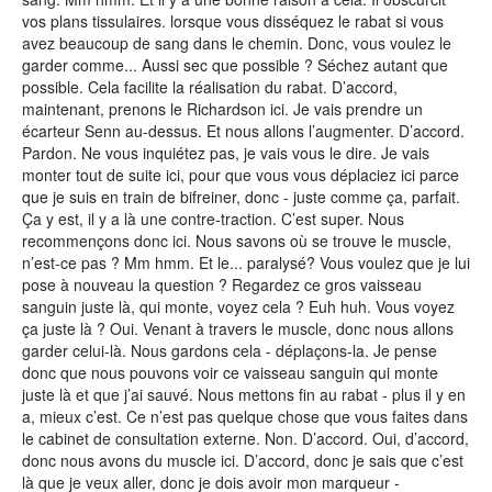
vos plans tissulaires. lorsque vous disséquez le rabat si vous
avez beaucoup de sang dans le chemin. Donc, vous voulez le
garder comme... Aussi sec que possible ? Séchez autant que
possible. Cela facilite la réalisation du rabat. D’accord,
maintenant, prenons le Richardson ici. Je vais prendre un
écarteur Senn au-dessus. Et nous allons l’augmenter. D’accord.
Pardon. Ne vous inquiétez pas, je vais vous le dire. Je vais
monter tout de suite ici, pour que vous vous déplaciez ici parce
que je suis en train de bifreiner, donc - juste comme ça, parfait.
Ça y est, il y a là une contre-traction. C’est super. Nous
recommençons donc ici. Nous savons où se trouve le muscle,
n’est-ce pas ? Mm hmm. Et le... paralysé? Vous voulez que je lui
pose à nouveau la question ? Regardez ce gros vaisseau
sanguin juste là, qui monte, voyez cela ? Euh huh. Vous voyez
ça juste là ? Oui. Venant à travers le muscle, donc nous allons
garder celui-là. Nous gardons cela - déplaçons-la. Je pense
donc que nous pouvons voir ce vaisseau sanguin qui monte
juste là et que j’ai sauvé. Nous mettons fin au rabat - plus il y en
a, mieux c’est. Ce n’est pas quelque chose que vous faites dans
le cabinet de consultation externe. Non. D’accord. Oui, d’accord,
donc nous avons du muscle ici. D’accord, donc je sais que c’est
là que je veux aller, donc je dois avoir mon marqueur -