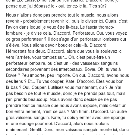
pense que j’ai dépassé le - oui, tenez-le là. T’es sûr?
Nous n’allons donc pas prendre tout le muscle, nous allons
revenir - probablement revenir ici, puis le diviser ici. Ouais, c’est
l’avion dans lequel je veux être là-bas. Le fascia thoraco-
lombaire - je divise cela. D’accord. Perforateur. Oui, vous voyez
ce gros perforateur ? Il doit s’agir d’un perforateur lombaire qui
s’élève. Nous allons devoir boucler celui-là. D’accord.
Hémostats fois deux. D’accord, alors que vous le soulevez ici
vers l’arrière, vous tombez sur... Oh, c’est peut-être un
perforateur lombaire, ou c’est un - des vaisseaux sanguins
secondaires provenant des intercostaux. Bovie. Oh, tu vas à
Bovie ? Peu importe, peu importe. Oh oui. D’accord, avons-nous
des liens ? Et... Tu vas couper, Kate. D’accord. Êtes-vous bon
là-bas ? Oui. Couper. L’utilisez-vous maintenant, ou ? Je n’ai
pas besoin de tout le muscle, donc je ne prends pas tout, mais
j’en prends beaucoup. Nous avons donc décidé de ne pas
prendre tout ce muscle que nous avons exposé, mais c’était un
bon entraînement, n’est-ce pas ? Mm hmm. D’accord. Un autre
gros vaisseau sanguin. Kate, tu dois y entrer avec une éponge
et une éponge pour moi. D’accord, alors nous roulons
maintenant. Gentil. Donc, mon vaisseau sanguin monte ici, donc