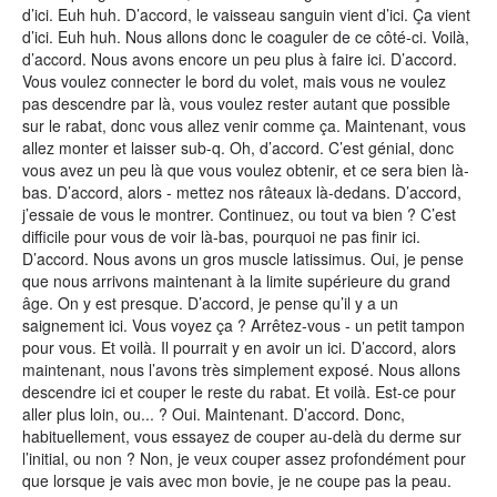
d’ici. Euh huh. D’accord, le vaisseau sanguin vient d’ici. Ça vient
d’ici. Euh huh. Nous allons donc le coaguler de ce côté-ci. Voilà,
d’accord. Nous avons encore un peu plus à faire ici. D’accord.
Vous voulez connecter le bord du volet, mais vous ne voulez
pas descendre par là, vous voulez rester autant que possible
sur le rabat, donc vous allez venir comme ça. Maintenant, vous
allez monter et laisser sub-q. Oh, d’accord. C’est génial, donc
vous avez un peu là que vous voulez obtenir, et ce sera bien là-
bas. D’accord, alors - mettez nos râteaux là-dedans. D’accord,
j’essaie de vous le montrer. Continuez, ou tout va bien ? C’est
difficile pour vous de voir là-bas, pourquoi ne pas finir ici.
D’accord. Nous avons un gros muscle latissimus. Oui, je pense
que nous arrivons maintenant à la limite supérieure du grand
âge. On y est presque. D’accord, je pense qu’il y a un
saignement ici. Vous voyez ça ? Arrêtez-vous - un petit tampon
pour vous. Et voilà. Il pourrait y en avoir un ici. D’accord, alors
maintenant, nous l’avons très simplement exposé. Nous allons
descendre ici et couper le reste du rabat. Et voilà. Est-ce pour
aller plus loin, ou... ? Oui. Maintenant. D’accord. Donc,
habituellement, vous essayez de couper au-delà du derme sur
l’initial, ou non ? Non, je veux couper assez profondément pour
que lorsque je vais avec mon bovie, je ne coupe pas la peau.