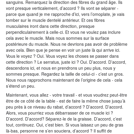
sanguins. Remarquez la direction des fibres du grand âge. Ils
vont presque verticalement, d’accord ? Ils vont se séparer -
parce que quand je me rapproche d’ici, vers l’omoplate, je vais
tomber sur le muscle dentelé antérieur. Et ces fibres
musculaires iront dans cette direction, presque
perpendiculairement à celle-ci. Et vous ne voulez pas inclure
cela avec le muscle. Mais nous sommes sur la surface
postérieure du muscle. Nous ne devrions pas avoir de problème
avec cela. Bien que je pense en voir un juste là qui arrive ici.
Vous le voyez ? Oui. Vous voyez les choses se passer dans
cette direction ? Le serratus, juste ici ? Oui. D’accord. D’accord,
descendons ici, et nous en prendrons un peu plus, nous y
sommes presque. Regardez la taille de celui-ci - c’est un gros.
Nous nous rapprochons maintenant de l’origine de cela - cela
s’étend un peu.
Maintenant, vous allez - votre travail - et vous voudrez peut-être
être de ce côté de la table - est de faire la même chose jusqu’à
peu près à ce niveau du rabat, d’accord ? D’accord. D’accord.
Alors, vous pourriez vous débarrasser de ce muscle ici ?
D’accord. D’accord? Séparez-le de la graisse. D’accord, c’est
tout, continuez. Oui, c’est bien. Si vous laissez un peu de gras
là-bas, personne ne s’en souciera, d’accord ? Il suffit de