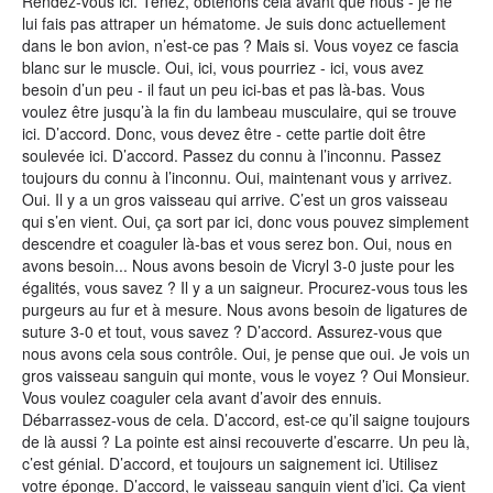
Rendez-vous ici. Tenez, obtenons cela avant que nous - je ne
lui fais pas attraper un hématome. Je suis donc actuellement
dans le bon avion, n’est-ce pas ? Mais si. Vous voyez ce fascia
blanc sur le muscle. Oui, ici, vous pourriez - ici, vous avez
besoin d’un peu - il faut un peu ici-bas et pas là-bas. Vous
voulez être jusqu’à la fin du lambeau musculaire, qui se trouve
ici. D’accord. Donc, vous devez être - cette partie doit être
soulevée ici. D’accord. Passez du connu à l’inconnu. Passez
toujours du connu à l’inconnu. Oui, maintenant vous y arrivez.
Oui. Il y a un gros vaisseau qui arrive. C’est un gros vaisseau
qui s’en vient. Oui, ça sort par ici, donc vous pouvez simplement
descendre et coaguler là-bas et vous serez bon. Oui, nous en
avons besoin... Nous avons besoin de Vicryl 3-0 juste pour les
égalités, vous savez ? Il y a un saigneur. Procurez-vous tous les
purgeurs au fur et à mesure. Nous avons besoin de ligatures de
suture 3-0 et tout, vous savez ? D’accord. Assurez-vous que
nous avons cela sous contrôle. Oui, je pense que oui. Je vois un
gros vaisseau sanguin qui monte, vous le voyez ? Oui Monsieur.
Vous voulez coaguler cela avant d’avoir des ennuis.
Débarrassez-vous de cela. D’accord, est-ce qu’il saigne toujours
de là aussi ? La pointe est ainsi recouverte d’escarre. Un peu là,
c’est génial. D’accord, et toujours un saignement ici. Utilisez
votre éponge. D’accord, le vaisseau sanguin vient d’ici. Ça vient