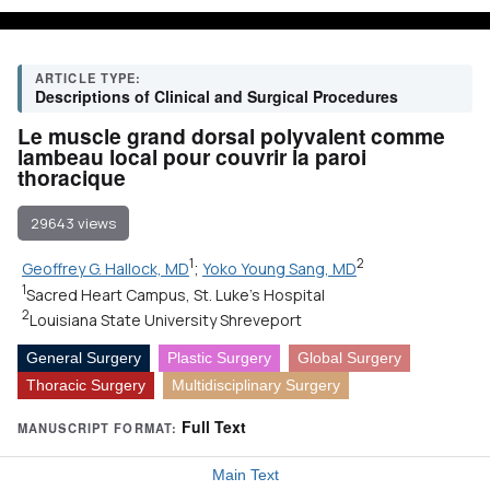
ARTICLE TYPE:
Descriptions of Clinical and Surgical Procedures
Le muscle grand dorsal polyvalent comme
lambeau local pour couvrir la paroi
thoracique
29643 views
1
2
Geoffrey G. Hallock, MD
;
Yoko Young Sang, MD
1
Sacred Heart Campus, St. Luke's Hospital
2
Louisiana State University Shreveport
General Surgery
Plastic Surgery
Global Surgery
Thoracic Surgery
Multidisciplinary Surgery
Full Text
MANUSCRIPT FORMAT:
Main Text