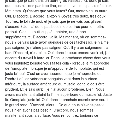
je sais que je suis dans un autre gros vaisseau ici, donc je sais
que nous n’allons pas trop tirer, nous ne voulons pas le déchirer.
Mm hmm. Qu’est-ce que vous faites? Oui, mettez-en un autre.
Oui. D’accord. D’accord, allez-y ? Soyez très doux, très doux.
Tournez-le loin de moi, et je sais que je ne vais pas glisser,
d’accord ? Je n’ai donc pas besoin de ce truc pour le mettre
partout. C’est un outil supplémentaire, une étape
supplémentaire. D’accord, voilà. Maintenant, où en sommes-
nous ? Je vais juste avoir quelques de ces taches ici, je n’aime
pas saigner, je n’aime pas saigner. Oui, il y a un saignement là-
bas. D’accord, c’est bien. Oui, donc je peux encore venir ici, j’ai
encore du travail à faire ici. Donc, la prochaine chose dont vous
vous inquiétez lorsque vous faites cela - lorsque je m’approche
de l’omoplate - lorsque je m’approche de l’omoplate, qui est
juste ici. oui. C’est un avertissement que je m’approche de
l’endroit où les vaisseaux sanguins vont dans la surface
inférieure, la surface antérieure du muscle, donc je dois être
prudent. Et je sais qu’ici, je n’ai aucun problème. Bien. Nous
avons maintenant atteint la limite supérieure du muscle ici. Juste
là. Omoplate juste ici. Oui, donc le prochain muscle over serait
le grand rond. D’accord, alors... Ce que nous n’avons pas vu,
nous n’en avons pas besoin. D’accord, nous sommes
maintenant sous la surface. Vous rencontrez toujours ce