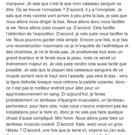
marqueur. Je sais que c’est là que mon vaisseau sanguin va
être. Où se trouve l’omoplate ? D’accord, il y a l’omoplate. Je
sais que mes navires vont arriver à peu près là-bas, je sais que
nous allons nous diriger là-bas. Nous allons donc nous faciliter
la vie. Nous allons juste couper ça. D’accord. Cela facilite
l’obtention de l’exposition. D’accord, je vais juste nous faciliter la
vie. Nous pouvons garder cela simple. Encore une fois, si je fais
une reconstruction mammaire où je m’inquiète de l’esthétique et
des cicatrices, je ne le ferais pas. Je soulèverais tout avec un
grand écarteur et le ferais sous la peau, mais ce serait un
événement majeur ici. Je vais juste rendre cela aussi facile que
possible. Je sais que la plupart des vaisseaux sanguins de ce
muscle sortent vers le haut vers l’aisselle, pas vers le bas - vers
la ligne deltoïde lorsque nous retirons la palette cutanée, donc -
ce n’est pas le meilleur endroit pour aller pour un
approvisionnement en sang. Et aujourd’hui, je ferais
probablement un lambeau d’épargne musculaire, un lambeau
perforateur, pour faire cela, mais nous n’avons vraiment pas les
installations pour le faire ici, donc je ne vais pas faire quelque
chose d’aussi compliqué. Mm hmm. Nous allons juste faire un
lambeau musculo-cutané. D’accord. Kate, avez-vous un gros
râteau ? D’accord, une fois que je serai ici, voyons où j’en suis.