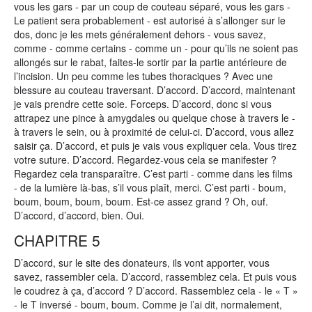
vous les gars - par un coup de couteau séparé, vous les gars -
Le patient sera probablement - est autorisé à s’allonger sur le
dos, donc je les mets généralement dehors - vous savez,
comme - comme certains - comme un - pour qu’ils ne soient pas
allongés sur le rabat, faites-le sortir par la partie antérieure de
l’incision. Un peu comme les tubes thoraciques ? Avec une
blessure au couteau traversant. D’accord. D’accord, maintenant
je vais prendre cette soie. Forceps. D’accord, donc si vous
attrapez une pince à amygdales ou quelque chose à travers le -
à travers le sein, ou à proximité de celui-ci. D’accord, vous allez
saisir ça. D’accord, et puis je vais vous expliquer cela. Vous tirez
votre suture. D’accord. Regardez-vous cela se manifester ?
Regardez cela transparaître. C’est parti - comme dans les films
- de la lumière là-bas, s’il vous plaît, merci. C’est parti - boum,
boum, boum, boum, boum. Est-ce assez grand ? Oh, ouf.
D’accord, d’accord, bien. Oui.
CHAPITRE 5
D’accord, sur le site des donateurs, ils vont apporter, vous
savez, rassembler cela. D’accord, rassemblez cela. Et puis vous
le coudrez à ça, d’accord ? D’accord. Rassemblez cela - le « T »
- le T inversé - boum, boum. Comme je l’ai dit, normalement,