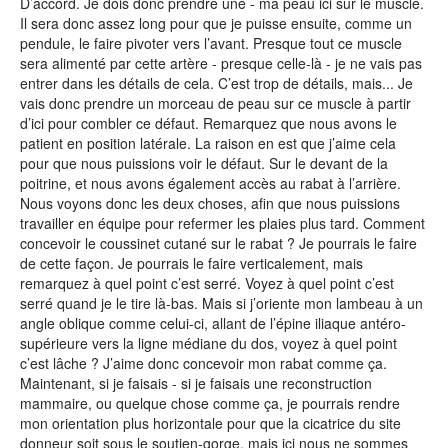
D’accord. Je dois donc prendre une - ma peau ici sur le muscle.
Il sera donc assez long pour que je puisse ensuite, comme un
pendule, le faire pivoter vers l’avant. Presque tout ce muscle
sera alimenté par cette artère - presque celle-là - je ne vais pas
entrer dans les détails de cela. C’est trop de détails, mais... Je
vais donc prendre un morceau de peau sur ce muscle à partir
d’ici pour combler ce défaut. Remarquez que nous avons le
patient en position latérale. La raison en est que j’aime cela
pour que nous puissions voir le défaut. Sur le devant de la
poitrine, et nous avons également accès au rabat à l’arrière.
Nous voyons donc les deux choses, afin que nous puissions
travailler en équipe pour refermer les plaies plus tard. Comment
concevoir le coussinet cutané sur le rabat ? Je pourrais le faire
de cette façon. Je pourrais le faire verticalement, mais
remarquez à quel point c’est serré. Voyez à quel point c’est
serré quand je le tire là-bas. Mais si j’oriente mon lambeau à un
angle oblique comme celui-ci, allant de l’épine iliaque antéro-
supérieure vers la ligne médiane du dos, voyez à quel point
c’est lâche ? J’aime donc concevoir mon rabat comme ça.
Maintenant, si je faisais - si je faisais une reconstruction
mammaire, ou quelque chose comme ça, je pourrais rendre
mon orientation plus horizontale pour que la cicatrice du site
donneur soit sous le soutien-gorge, mais ici nous ne sommes