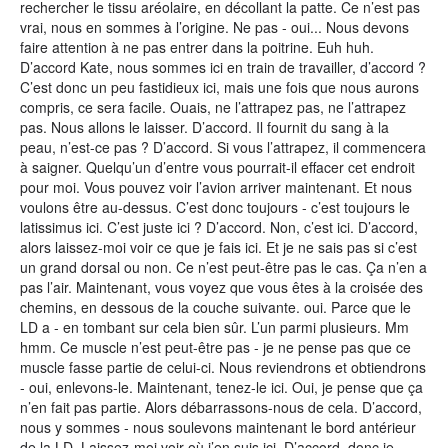
rechercher le tissu aréolaire, en décollant la patte. Ce n’est pas
vrai, nous en sommes à l’origine. Ne pas - oui... Nous devons
faire attention à ne pas entrer dans la poitrine. Euh huh.
D’accord Kate, nous sommes ici en train de travailler, d’accord ?
C’est donc un peu fastidieux ici, mais une fois que nous aurons
compris, ce sera facile. Ouais, ne l’attrapez pas, ne l’attrapez
pas. Nous allons le laisser. D’accord. Il fournit du sang à la
peau, n’est-ce pas ? D’accord. Si vous l’attrapez, il commencera
à saigner. Quelqu’un d’entre vous pourrait-il effacer cet endroit
pour moi. Vous pouvez voir l’avion arriver maintenant. Et nous
voulons être au-dessus. C’est donc toujours - c’est toujours le
latissimus ici. C’est juste ici ? D’accord. Non, c’est ici. D’accord,
alors laissez-moi voir ce que je fais ici. Et je ne sais pas si c’est
un grand dorsal ou non. Ce n’est peut-être pas le cas. Ça n’en a
pas l’air. Maintenant, vous voyez que vous êtes à la croisée des
chemins, en dessous de la couche suivante. oui. Parce que le
LD a - en tombant sur cela bien sûr. L’un parmi plusieurs. Mm
hmm. Ce muscle n’est peut-être pas - je ne pense pas que ce
muscle fasse partie de celui-ci. Nous reviendrons et obtiendrons
- oui, enlevons-le. Maintenant, tenez-le ici. Oui, je pense que ça
n’en fait pas partie. Alors débarrassons-nous de cela. D’accord,
nous y sommes - nous soulevons maintenant le bord antérieur
de la LD. Laissez-moi voir où j’en suis ici. D’accord, donc je