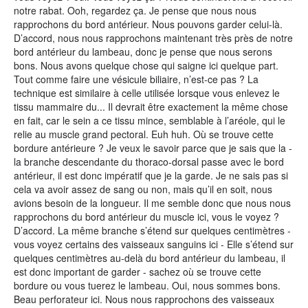
notre rabat. Ooh, regardez ça. Je pense que nous nous
rapprochons du bord antérieur. Nous pouvons garder celui-là.
D’accord, nous nous rapprochons maintenant très près de notre
bord antérieur du lambeau, donc je pense que nous serons
bons. Nous avons quelque chose qui saigne ici quelque part.
Tout comme faire une vésicule biliaire, n’est-ce pas ? La
technique est similaire à celle utilisée lorsque vous enlevez le
tissu mammaire du... Il devrait être exactement la même chose
en fait, car le sein a ce tissu mince, semblable à l’aréole, qui le
relie au muscle grand pectoral. Euh huh. Où se trouve cette
bordure antérieure ? Je veux le savoir parce que je sais que la -
la branche descendante du thoraco-dorsal passe avec le bord
antérieur, il est donc impératif que je la garde. Je ne sais pas si
cela va avoir assez de sang ou non, mais qu’il en soit, nous
avions besoin de la longueur. Il me semble donc que nous nous
rapprochons du bord antérieur du muscle ici, vous le voyez ?
D’accord. La même branche s’étend sur quelques centimètres -
vous voyez certains des vaisseaux sanguins ici - Elle s’étend sur
quelques centimètres au-delà du bord antérieur du lambeau, il
est donc important de garder - sachez où se trouve cette
bordure ou vous tuerez le lambeau. Oui, nous sommes bons.
Beau perforateur ici. Nous nous rapprochons des vaisseaux