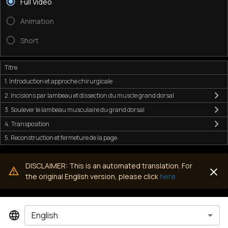
Full Video
Animation
Short
Titre
1. Introduction et approche chirurgicale
2. Incisions par lambeau et dissection du muscle grand dorsal
3. Soulever le lambeau musculaire du grand dorsal
4. Transposition
5. Reconstruction et fermeture de la page
DISCLAIMER: This is an automated translation. For
the original English version, please click
here.
English