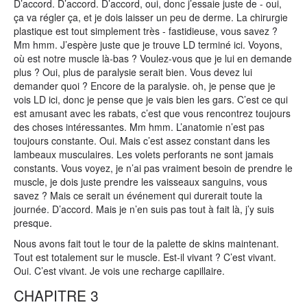
D’accord. D’accord. D’accord, oui, donc j’essaie juste de - oui,
ça va régler ça, et je dois laisser un peu de derme. La chirurgie
plastique est tout simplement très - fastidieuse, vous savez ?
Mm hmm. J’espère juste que je trouve LD terminé ici. Voyons,
où est notre muscle là-bas ? Voulez-vous que je lui en demande
plus ? Oui, plus de paralysie serait bien. Vous devez lui
demander quoi ? Encore de la paralysie. oh, je pense que je
vois LD ici, donc je pense que je vais bien les gars. C’est ce qui
est amusant avec les rabats, c’est que vous rencontrez toujours
des choses intéressantes. Mm hmm. L’anatomie n’est pas
toujours constante. Oui. Mais c’est assez constant dans les
lambeaux musculaires. Les volets perforants ne sont jamais
constants. Vous voyez, je n’ai pas vraiment besoin de prendre le
muscle, je dois juste prendre les vaisseaux sanguins, vous
savez ? Mais ce serait un événement qui durerait toute la
journée. D’accord. Mais je n’en suis pas tout à fait là, j’y suis
presque.
Nous avons fait tout le tour de la palette de skins maintenant.
Tout est totalement sur le muscle. Est-il vivant ? C’est vivant.
Oui. C’est vivant. Je vois une recharge capillaire.
CHAPITRE 3