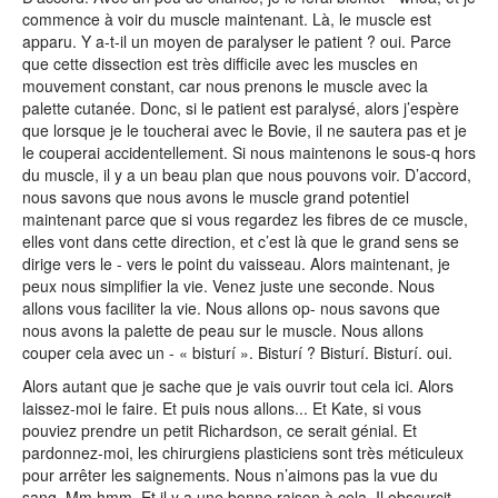
commence à voir du muscle maintenant. Là, le muscle est
apparu. Y a-t-il un moyen de paralyser le patient ? oui. Parce
que cette dissection est très difficile avec les muscles en
mouvement constant, car nous prenons le muscle avec la
palette cutanée. Donc, si le patient est paralysé, alors j’espère
que lorsque je le toucherai avec le Bovie, il ne sautera pas et je
le couperai accidentellement. Si nous maintenons le sous-q hors
du muscle, il y a un beau plan que nous pouvons voir. D’accord,
nous savons que nous avons le muscle grand potentiel
maintenant parce que si vous regardez les fibres de ce muscle,
elles vont dans cette direction, et c’est là que le grand sens se
dirige vers le - vers le point du vaisseau. Alors maintenant, je
peux nous simplifier la vie. Venez juste une seconde. Nous
allons vous faciliter la vie. Nous allons op- nous savons que
nous avons la palette de peau sur le muscle. Nous allons
couper cela avec un - « bisturí ». Bisturí ? Bisturí. Bisturí. oui.
Alors autant que je sache que je vais ouvrir tout cela ici. Alors
laissez-moi le faire. Et puis nous allons... Et Kate, si vous
pouviez prendre un petit Richardson, ce serait génial. Et
pardonnez-moi, les chirurgiens plasticiens sont très méticuleux
pour arrêter les saignements. Nous n’aimons pas la vue du
sang. Mm hmm. Et il y a une bonne raison à cela. Il obscurcit