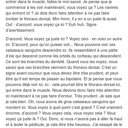
entrer dans le muscle, faites-le moi savoir. Je pense que je
commence à les voir maintenant, vous voyez ça ? Les navires
qui entrent ici ? Je dois donc faire attention à ne pas faire
tomber le thoraco-dorsal. Mm hmm, il y en a un juste là aussi.
Ouf - d’accord, vous voyez ça ici ? Euh huh. Signe
d’avertissement.
D’accord. Vous voyez ça juste ici ? Voyez ceci - en voici un autre
ici. D’accord, pour qu’on puisse voir... Nous pouvons voir ces
vaisseaux sanguins descendre ici. Ils ressemblent à une patte
d’oie qui descend comme les orteils du corbeau qui descendent.
Ce sont les branches du dentelé. Quand vous les voyez, vous
savez que ces branches viennent du thoraco-dorsal. C’est un
signe avant-coureur que vous devez être très prudent, et peut-
être qu’il est temps de passer au bipolaire. Et je pense que nous
pouvons déjà voir ici, ici - cela pourrait être le thoraco-dorsal ici,
qui entre dans le muscle. Nous devons donc faire très attention
ici maintenant à ne pas faire d’erreur. Très prudent. Je sais que
je vais bien. Oh, nous avons de gros vaisseaux sanguins qui
montent ici. Vous voyez à quel point c’est grand ? C’est vraiment
énorme, d’accord ? Vous voyez cela, vous voyez cela ? Vous
voyez ça juste là ? Oui. Donc, si nous n’avons pas à aller là-haut
et à isoler le pédicule, je vais être très heureux. J’ai essayé de le