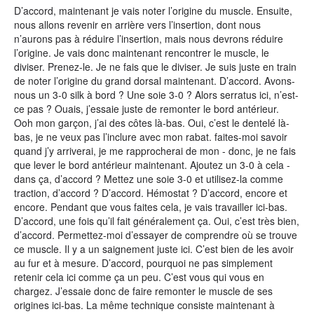
D’accord, maintenant je vais noter l’origine du muscle. Ensuite,
nous allons revenir en arrière vers l’insertion, dont nous
n’aurons pas à réduire l’insertion, mais nous devrons réduire
l’origine. Je vais donc maintenant rencontrer le muscle, le
diviser. Prenez-le. Je ne fais que le diviser. Je suis juste en train
de noter l’origine du grand dorsal maintenant. D’accord. Avons-
nous un 3-0 silk à bord ? Une soie 3-0 ? Alors serratus ici, n’est-
ce pas ? Ouais, j’essaie juste de remonter le bord antérieur.
Ooh mon garçon, j’ai des côtes là-bas. Oui, c’est le dentelé là-
bas, je ne veux pas l’inclure avec mon rabat. faites-moi savoir
quand j’y arriverai, je me rapprocherai de mon - donc, je ne fais
que lever le bord antérieur maintenant. Ajoutez un 3-0 à cela -
dans ça, d’accord ? Mettez une soie 3-0 et utilisez-la comme
traction, d’accord ? D’accord. Hémostat ? D’accord, encore et
encore. Pendant que vous faites cela, je vais travailler ici-bas.
D’accord, une fois qu’il fait généralement ça. Oui, c’est très bien,
d’accord. Permettez-moi d’essayer de comprendre où se trouve
ce muscle. Il y a un saignement juste ici. C’est bien de les avoir
au fur et à mesure. D’accord, pourquoi ne pas simplement
retenir cela ici comme ça un peu. C’est vous qui vous en
chargez. J’essaie donc de faire remonter le muscle de ses
origines ici-bas. La même technique consiste maintenant à