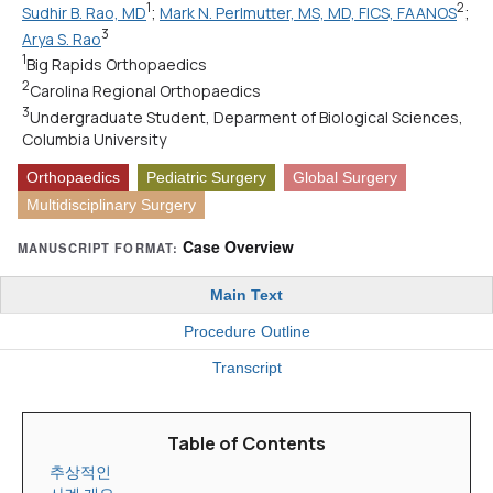
1
2
Sudhir B. Rao, MD
;
Mark N. Perlmutter, MS, MD, FICS, FAANOS
;
3
Arya S. Rao
1
Big Rapids Orthopaedics
2
Carolina Regional Orthopaedics
3
Undergraduate Student, Deparment of Biological Sciences,
Columbia University
Orthopaedics
Pediatric Surgery
Global Surgery
Multidisciplinary Surgery
Case Overview
MANUSCRIPT FORMAT:
Main Text
Procedure Outline
Transcript
Table of Contents
추상적인