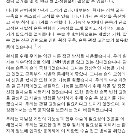
절낭 절개술 및 첫 번째 웹 Z-성형술이 필요할 수 있습니다.
이러한 광범위한 1단계 교정의 결과, 대부분의 환자는 심한 굴곡
구축을 만족스럽게 교정할 수 있습니다. 따라서 손 위생을 촉진하
고 피부 침식 및 파괴를 개선합니다. 기능적 위치에서 손목의 관절
고정은 재발성 손목 변형의 가능성을 크게 줄이고 장기적인 보조
기의 필요성을 없애줍니다. 수술 후 합병증으로는 재발성 기형, 알
수 없는 신근 경련으로 인한 확장 구축, 손목 관절 고정술의 불유합
1
등이 있습니다.
개
환자를 위해 우리는 약간 다른 접근 방식을 사용했습니다. 우리 환
자는 뇌수막염으로 인해 UMN 병변을 앓고 있는 십대였습니다. 관
여는 손목과 손에 국한되었습니다. 그녀는 정상적인 지능을 가지
고 있었고 근위부의 자발적 통제력이 좋았다. 그녀는 손의 모양에
더 신경을 썼지만 또한 어떤 기능을 원했습니다. 우리의 수술 과정
은 덜 근치적이었고 본질적인 기능을 보존하기 위해 척골 및 정중
신경 절제술을 시행하지 않았습니다. 또한, 완전한 손목 변형 교정
을 달성하고 재발성 변형을 방지하기 위해 수술 후 보조기를 기대
했습니다. 우리는 관절 고정술이 필요하다고 느끼지 않았으며, 이
상황에서는 손목 움직임을 보존하는 것이 바람직했습니다.
우리는 재발성 기형의 가능성과 향후 수술의 필요성이 있음을 이
해합니다. 우리는 필요한 경우 향후 절차의 필요성을 이해하는 환
자의 정보에 입각한 동의하에 이 제한된 수술 접근 방식을 취했습