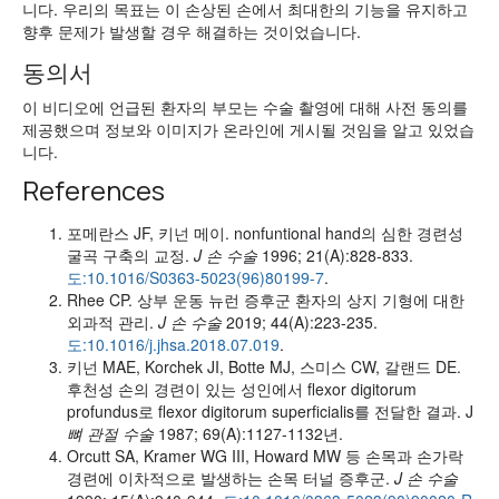
니다. 우리의 목표는 이 손상된 손에서 최대한의 기능을 유지하고
향후 문제가 발생할 경우 해결하는 것이었습니다.
동의서
이 비디오에 언급된 환자의 부모는 수술 촬영에 대해 사전 동의를
제공했으며 정보와 이미지가 온라인에 게시될 것임을 알고 있었습
니다.
References
포메란스 JF, 키넌 메이. nonfuntional hand의 심한 경련성
굴곡 구축의 교정.
J 손 수술
1996; 21(A):828-833.
도:10.1016/S0363-5023(96)80199-7
.
Rhee CP. 상부 운동 뉴런 증후군 환자의 상지 기형에 대한
외과적 관리.
J 손 수술
2019; 44(A):223-235.
도:10.1016/j.jhsa.2018.07.019
.
키넌 MAE, Korchek JI, Botte MJ, 스미스 CW, 갈랜드 DE.
후천성 손의 경련이 있는 성인에서 flexor digitorum
profundus로 flexor digitorum superficialis를 전달한 결과. J
뼈 관절 수술
1987; 69(A):1127-1132년.
Orcutt SA, Kramer WG III, Howard MW 등 손목과 손가락
경련에 이차적으로 발생하는 손목 터널 증후군.
J 손 수술