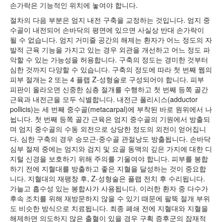
손가락은 기능적인 위치에 놓여야 합니다.
절차의 다음 부분은 엄지 내전 구축을 교정하는 것입니다. 엄지 중
수골이 내전되어 손바닥의 평면에 있으면 사실상 반대 손가락이
될 수 없습니다. 엄지 거미줄 공간의 해제는 환자가 어느 정도의 자
발적 근육 기능을 가지고 있는 경우 외관을 개선하고 어느 정도 파
악할 수 있는 가능성을 허용합니다. 구축의 정도는 경미한 것부터
심한 것까지 다양할 수 있습니다. 구축의 정도에 따라 첫 번째 웹의
피부 절개는 2 또는 4 플랩 Z-성형술로 구성되어야 합니다. 피부
피판이 올라오면 신중한 심층 절개를 수행하고 첫 번째 등쪽 골간
근육과 내전근을 모두 식별합니다. 내전근 폴리시스(adductor
pollicis)는 세 번째 중수골(metacarpal)에 부착된 바로 원위에서 나
뉩니다. 첫 번째 등쪽 골간 근육은 엄지 중수골의 기원에서 방출되
며 엄지 중수골의 수동 외전으로 상당한 정도의 외전이 얻어집니
다. 심한 구축의 경우 승모근-중수골 관절낭도 방출됩니다. 손바닥
심부 절제 중에는 엄지와 검지 및 요골 동맥의 깊은 가지에 대한 디
지털 신경을 보호하기 위해 주의를 기울여야 합니다. 피부를 봉합
하기 전에 지혈대를 방출하고 좋은 지혈을 달성하는 것이 중요합
니다. 지혈대의 재팽창 후, Z-성형술은 플랩 전치 후 수리됩니다.
가늘고 흡수성 있는 봉합사가 사용됩니다. 이러한 환자 중 다수가
후속 조치를 위해 재방문하지 않을 수 있기 때문에 팔뚝 절개 부위
도 비슷한 방식으로 치료됩니다. 최종 폐쇄 전에 지혈대와 지혈을
해제하면 의도하지 않은 출혈이 있을 경우 구획 증후군의 잠재적