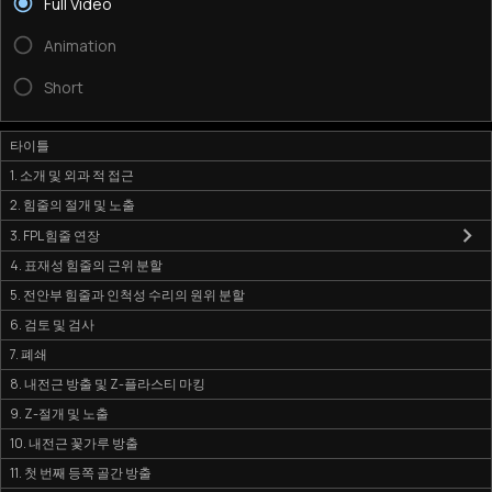
Full Video
Animation
Short
타이틀
1. 소개 및 외과 적 접근
2. 힘줄의 절개 및 노출
3. FPL 힘줄 연장
4. 표재성 힘줄의 근위 분할
5. 전안부 힘줄과 인척성 수리의 원위 분할
6. 검토 및 검사
7. 폐쇄
8. 내전근 방출 및 Z-플라스티 마킹
9. Z-절개 및 노출
10. 내전근 꽃가루 방출
11. 첫 번째 등쪽 골간 방출