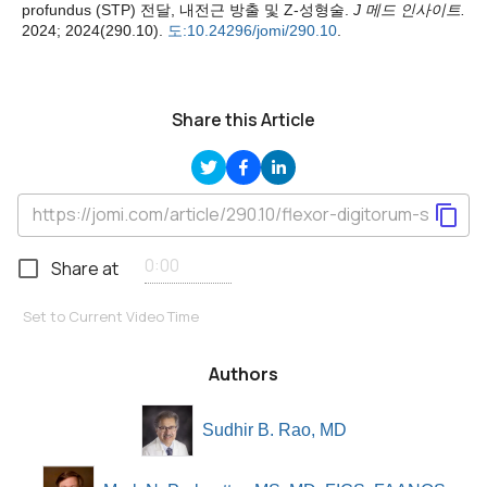
profundus (STP) 전달, 내전근 방출 및 Z-성형술.
J 메드 인사이트.
2024; 2024(290.10).
도:10.24296/jomi/290.10
.
Share this Article
Share at
Set to Current Video Time
Authors
Sudhir B. Rao, MD