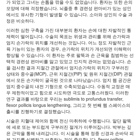
가 되었고 그녀는 손톱을 깎을 수도 없었습니다. 환자는 또한 손의
모양에 대해 걱정했습니다. 뇌졸중 후 경련성 편마비가 있는 성인
에서도 유사한 기형이 발생할 수 있습니다. 소아와 성인의 수술 과
정은 비슷하다.
이러한 심한 구축을 가진 대부분의 환자는 손에 대한 자발적인 통
제력이 떨어집니다. 수술의 목표는 위생과 관리를 위해 손가락과
엄지 손가락의 위치를 개선하는 것입니다. 어느 정도 자발적인 근
육 기능이 있는 환자의 경우, 손가락의 위치가 개선되면 이해력이
향상될 수 있습니다. 이 환자는 주로 팔뚝과 손 근육을 침범하는 선
택적 경련성 편마비를 앓고 있었고 인지적 관여는 없었습니다. 손
을 검사한 결과 지절간 관절에서 엄지손가락의 위치가 구부러진
상태와 중수골(MCP), 근위 지절간(PIP) 및 원위 지절간(DIP) 관절
에서 모든 손가락이 굴곡된 것으로 나타났습니다. 엄지 웹 공간은
엄지 중수골의 내전 기형으로 수축되었습니다. 수동적 교정은 매
우 제한적이었고 힘으로 시도하면 극도로 고통스러웠다. 이러한
연구 결과를 바탕으로 우리는 sublimis to profundus transfer,
flexor pollicis longus lengthening, 그리고 첫 번째 웹 스페이스의
출시를 진행하기로 결정했습니다.
시술은 지혈대 제어와 함께 전신 마취하에 수행됩니다. 말단 팔뚝
에 세로 또는 부드럽게 구부러진 절개가 이루어집니다. 박부는 깊
은 근막을 통해 내려갑니다. 이 시술을 통해 정중 신경과 손바닥 피
부 가지를 식별하고 보호하는 것이 중요합니다. flexor pollicis