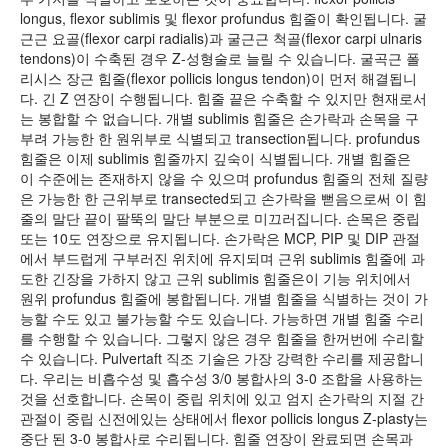
longus, flexor sublimis 및 flexor profundus 힘줄이 확인됩니다. 굴
근근 요골(flexor carpi radialis)과 굴근근 척골(flexor carpi ulnaris
tendons)이 수축된 경우 Z-성형술로 늘릴 수 있습니다. 굴곡근 폴
리시스 장근 힘줄(flexor pollicis longus tendon)이 먼저 해결됩니
다. 긴 Z 연장이 수행됩니다. 힘줄 끝은 수축할 수 있지만 현재로서
는 봉합할 수 없습니다. 개별 sublimis 힘줄은 손가락과 손목을 구
부려 가능한 한 원위부로 식별되고 transection됩니다. profundus
힘줄은 이제 sublimis 힘줄까지 깊숙이 식별됩니다. 개별 힘줄은
이 수준에는 존재하지 않을 수 있으며 profundus 힘줄의 전체 질량
은 가능한 한 근위부로 transected되고 손가락을 뻗음으로써 이 힘
줄의 말단 끝이 팔뚝의 말단 부분으로 미끄러집니다. 손목은 중립
또는 10도 연장으로 유지됩니다. 손가락은 MCP, PIP 및 DIP 관절
에서 부드럽게 구부러진 위치에 유지되며 근위 sublimis 힘줄에 과
도한 긴장을 가하지 않고 근위 sublimis 힘줄은이 기능 위치에서
원위 profundus 힘줄에 봉합됩니다. 개별 힘줄을 식별하는 것이 가
능할 수도 있고 불가능할 수도 있습니다. 가능하면 개별 힘줄 수리
를 수행할 수 있습니다. 그렇지 않은 경우 힘줄을 한꺼번에 수리할
수 있습니다. Pulvertaft 직조 기술은 가장 강력한 수리를 제공합니
다. 우리는 비흡수성 및 흡수성 3/0 봉합사의 3-0 조합을 사용하는
것을 선호합니다. 손목이 중립 위치에 있고 엄지 손가락의 지절 간
관절이 중립 신전에있는 상태에서 flexor pollicis longus Z-plasty는
중단 된 3-0 봉합사로 수리됩니다. 힘줄 연장이 완료되면 손목과