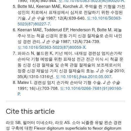
1990; 15(A):940-944.
도:10.1016/0363-5023(90)90020-R
.
Botte MJ, Keenan MAE, Korchek JI. 주먹을 쥔 기형을 가진
성인의 치료에서 표재성에서 심저로 전달하기 위한 수정된
기술.
J 손 수술
1987; 12(A):639-640.
도:10.1016/S0363-
5023(87)80227-7
.
Keenan MAE, Todderud EP, Henderson R, Botte M. 페놀
주사 또는 척골 신경의 운동 가지 신경 절제술로 손의 내인
성 경련 관리.
J 손 수술
1987; 12(A):734-739.
도:10.1016/S0363-5023(87)80059-X
.
파파스 N, 볼드윈 K, 키넌 메이. 내재성 경련성 엄지손가락
손바닥 기형 예방을 위한 표재성 전근 전근 이식 시 척골 운
동 신경 신경 절제술 및 손목 관절 절제술의 보조제로서의
정중 신경 재발성 가지 신경 절제술의 효능.
J 손 수술
2010;
35(A):1310-1316년.
도:10.1016/j.jhsa.2010.05.007
.
Matev I. 경련성 엄지 손가락 손바닥 기형 수술.
J 손 수술
1991; 16(나):703-708.
도:10.1016/0266-7681(91)90160-
P
.
Cite this article
라오 SB, 펄머터 미네소타, 라오 AS. 소아 뇌졸중 유발 왼손 경련
성 구축에 대한 Flexor digitorum superficialis to flexor digitorum