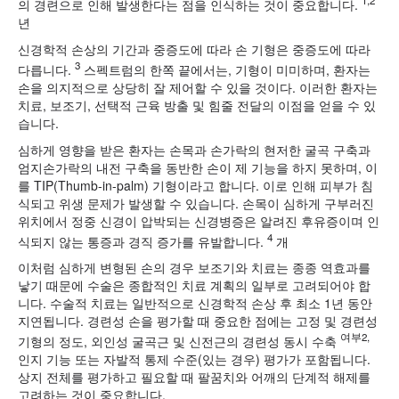
1,2
의 경련으로 인해 발생한다는 점을 인식하는 것이 중요합니다.
년
신경학적 손상의 기간과 중증도에 따라 손 기형은 중증도에 따라
3
다릅니다.
스펙트럼의 한쪽 끝에서는, 기형이 미미하며, 환자는
손을 의지적으로 상당히 잘 제어할 수 있을 것이다. 이러한 환자는
치료, 보조기, 선택적 근육 방출 및 힘줄 전달의 이점을 얻을 수 있
습니다.
심하게 영향을 받은 환자는 손목과 손가락의 현저한 굴곡 구축과
엄지손가락의 내전 구축을 동반한 손이 제 기능을 하지 못하며, 이
를 TIP(Thumb-in-palm) 기형이라고 합니다. 이로 인해 피부가 침
식되고 위생 문제가 발생할 수 있습니다. 손목이 심하게 구부러진
위치에서 정중 신경이 압박되는 신경병증은 알려진 후유증이며 인
4
식되지 않는 통증과 경직 증가를 유발합니다.
개
이처럼 심하게 변형된 손의 경우 보조기와 치료는 종종 역효과를
낳기 때문에 수술은 종합적인 치료 계획의 일부로 고려되어야 합
니다. 수술적 치료는 일반적으로 신경학적 손상 후 최소 1년 동안
지연됩니다. 경련성 손을 평가할 때 중요한 점에는 고정 및 경련성
여부2,
기형의 정도, 외인성 굴곡근 및 신전근의 경련성 동시 수축
인지 기능 또는 자발적 통제 수준(있는 경우) 평가가 포함됩니다.
상지 전체를 평가하고 필요할 때 팔꿈치와 어깨의 단계적 해제를
고려하는 것이 중요합니다.