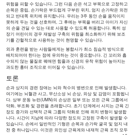
위험을 피할 수 있습니다. 그런 다음 손은 석고 부목으로 고정하고
손목은 중립, 손가락은 부드럽게 구부린 위치, 엄지 손가락은 외전
되고 반대쪽 위치에 유지합니다. 우리는 3주 동안 손을 움직이지
못하게 두는 것을 선호하며, 그 후에는 부목을 버리고 아이가 자신
의 손을 견딜 수 있는 대로 사용할 수 있도록 허용합니다. 특히 성
장기 어린이의 경우 재발성 구축의 위험을 최소화하기 위해 보조
기를 간헐적으로 사용하는 것이 현명할 수 있습니다.
외과 훈련을 받는 사람들에게는 봉합사가 최소 침습적 방식으로
배치되어야 한다는 점에 유의하는 것이 중요합니다. 긴 꼬리와 흡
수되지 않는 물질로 꿰매면 힘줄과 신경의 유착 위험이 높아지는
과도한 흉터 조직으로 이어질 수 있습니다.
토론
손과 상지의 경련 장애는 뇌와 척수의 병변으로 인해 발생합니다.
여기에는 뇌혈관 사고, 무산소성 뇌 손상, 외상 및 감염이 포함됩니
다. 상부 운동 뉴런(UMN)의 손상은 일부 또는 모든 근육 그룹에서
약화, 부조화 및 경련을 초래합니다. 초기 단계에서 사지는 근육 긴
장도 증가와 선택적 근육 그룹의 약화로 인해 위치 변형이 발생합
니다. 시간이 지남에 따라 다양한 정도의 고정된 구축이 발생할 수
있습니다. 손에서 일반적인 기형은 손목과 손가락 굴곡 및 엄지 내
전 중 하나입니다. 이것은 외인성 근육계와 내재적 근육 조직 모두