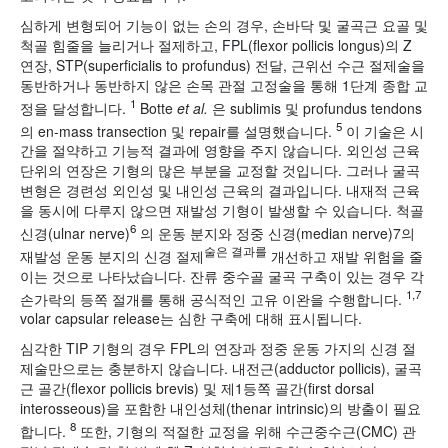
심하게 변형되어 기능이 없는 손의 경우, 손바닥 및 굴곡근 요골 및
척골 힘줄을 늘리거나 절제하고, FPL(flexor pollicis longus)의 Z
연장, STP(superficialis to profundus) 전달, 근위선 수근 절제술을
동반하거나 동반하지 않은 손목 관절 고정술을 통해 1단계 종합 교
1
정을 달성합니다.
Botte
et al.
은 sublimis 및 profundus tendons
5
의 en-mass transection 및 repair를 설명했습니다.
이 기술은 시
간을 절약하고 기능적 결과에 영향을 주지 않습니다. 외인성 근육
단위의 연장은 기형의 많은 부분을 교정할 것입니다. 그러나 굴곡
변형은 경련성 외인성 및 내인성 근육의 결과입니다. 내재적 근육
을 동시에 다루지 않으면 재발성 기형이 발생할 수 있습니다. 척골
6
신경(ulnar nerve)
의 운동 분지와 정중 신경(median nerve)7의
술은 결과를
재발성 운동 분지의 신경 절제
개선하고 재발 위험을 줄
이는 것으로 나타났습니다. 잔류 중수골 굴곡 구축이 있는 경우 각
1,7
손가락의 등쪽 절개를 통해 공식적인 고유 이완을 수행합니다.
volar capsular release는 심한 구축에 대해 표시됩니다.
심각한 TIP 기형의 경우 FPL의 연장과 정중 운동 가지의 신경 절
제술만으로는 충분하지 않습니다. 내전근(adductor pollicis), 굴곡
근 골간(flexor pollicis brevis) 및 제1등쪽 골간(first dorsal
interosseous)을 포함한 내인성체(thenar intrinsic)의 방출이 필요
8
합니다.
또한, 기형의 적절한 교정을 위해 수근중수근(CMC) 관