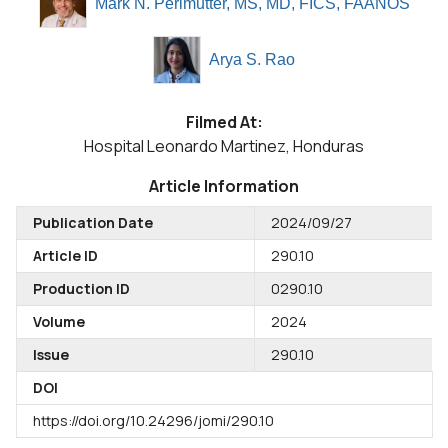
Mark N. Perlmutter, MS, MD, FICS, FAANOS
Arya S. Rao
Filmed At:
Hospital Leonardo Martinez, Honduras
Article Information
Publication Date
2024/09/27
Article ID
290.10
Production ID
0290.10
Volume
2024
Issue
290.10
DOI
https://doi.org/10.24296/jomi/290.10