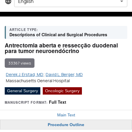
English
ARTICLE TYPE:
Descriptions of Clinical and Surgical Procedures
Antrectomia aberta e ressecção duodenal
para tumor neuroendócrino
33367 views
Derek J. Erstad, MD
;
David L. Berger, MD
Massachusetts General Hospital
General Surgery
Oncologic Surgery
Full Text
MANUSCRIPT FORMAT:
Main Text
Procedure Outline