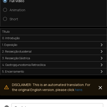
Full Video
Animation
Short
Título
0. Introdução
1. Exposição
2. Ressecção duodenal
3. Ressecção Gástrica
4. Gastrojejunostomia Retrocólica
5. Encerramento
DISCLAIMER: This is an automated translation. For
the original English version, please click
here.