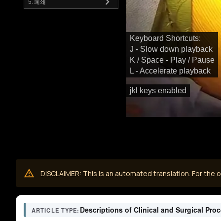
5. 폐쇄
Keyboard Shortcuts:
J - Slow down playback
K / Space - Play / Pause
L - Accelerate playback
jkl keys enabled
DISCLAIMER: This is an automated translation. For the or
Descriptions of Clinical and Surgical Pro
ARTICLE TYPE: