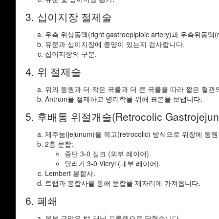
3. 십이지장 절제술
우측 위상동맥(right gastroepiploic artery)과 우측위동맥(rig
유문과 십이지장에 종양이 있는지 검사합니다.
십이지장의 구분.
4. 위 절제술
위의 동원과 더 작은 곡률과 더 큰 곡률을 따라 짧은 혈관의
Antrum을 절제하고 병리학을 위해 표본을 보냅니다.
5. 후배통 위절개술(Retrocolic Gastrojejun
제주눔(jejunum)을 복고(retrocolic) 방식으로 위장에 동
2층 문합:
중단 3-0 실크 (외부 레이어).
달리기 3-0 Vicryl (내부 레이어).
Lembert 봉합사.
트랩과 봉합사를 통해 문합을 제자리에 가져옵니다.
6. 폐쇄
복부 근막은 #1 러닝 프롤렌으로 닫혔습니다.