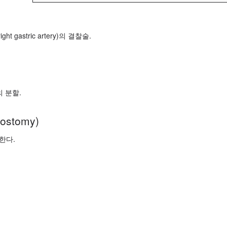
ht gastric artery)의 결찰술.
 분할.
ostomy)
원한다.