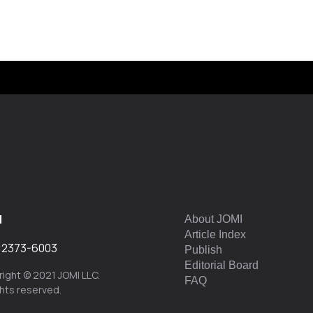
I
About JOMI
Article Index
:
2373-6003
Publish
Editorial Board
ight © 2021 JOMI LLC.
FAQ
ights reserved.