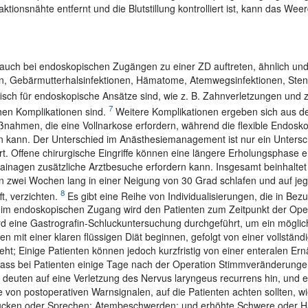
tionsnähte entfernt und die Blutstillung kontrolliert ist, kann das Wee
ls auch bei endoskopischen Zugängen zu einer ZD auftreten, ähnlich u
en, Gebärmutterhalsinfektionen, Hämatome, Atemwegsinfektionen, Ste
fisch für endoskopische Ansätze sind, wie z. B. Zahnverletzungen und z
7
hen Komplikationen sind.
Weitere Komplikationen ergeben sich aus d
ßnahmen, die eine Vollnarkose erfordern, während die flexible Endosk
den kann. Der Unterschied im Anästhesiemanagement ist nur ein Untersc
. Offene chirurgische Eingriffe können eine längere Erholungsphase e
inagen zusätzliche Arztbesuche erfordern kann. Insgesamt beinhaltet
 zwei Wochen lang in einer Neigung von 30 Grad schlafen und auf jeg
8
t, verzichten.
Es gibt eine Reihe von Individualisierungen, die in Bez
endoskopischen Zugang wird den Patienten zum Zeitpunkt der Oper
rd eine Gastrografin-Schluckuntersuchung durchgeführt, um ein möglic
n mit einer klaren flüssigen Diät beginnen, gefolgt von einer vollständ
eht; Einige Patienten können jedoch kurzfristig von einer enteralen Er
, dass bei Patienten einige Tage nach der Operation Stimmveränderunge
euten auf eine Verletzung des Nervus laryngeus recurrens hin, und es
 von postoperativen Warnsignalen, auf die Patienten achten sollten, wi
ucken oder Sprechen; Atembeschwerden; und erhöhte Schwere oder Hä