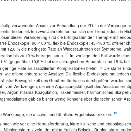
n häufig verwendeter Ansatz zur Behandlung der ZD. In der Vergangenhe
ts. In den letzten zwei Jahrzehnten hat sich der Trend jedoch in Ric
öser dieser Veränderung sind die Erfolgsraten der Therapie mit endo
arre Endoskopie: 90–100 %, flexible Endoskopie: 43–100 %, offener chi
mit 12,8 % die niedrigste Rate an Wiederauftreten der Symptome, wäh
11
eration bis zu 19 % betragen kann.
Im vorliegenden Fall wurde eine 
,1 % (gegenüber 10,5 % bei der chirurgischen Reparatur und 15 % bei d
e geringe Rate an assoziierten Komplikationen bietet.
7 Die starre End
n wie offene chirurgische Ansätze; Die flexible Endoskopie hat jedoch d
schränkter Beweglichkeit des Gebärmutterhalses durchgeführt werden k
zahl von Werkzeugen, die eine Anpassungsfähigkeit des Ansatzes ermög
ser, Argon-Plasma-Koagulation, Hakenmesser, harmonisches Skalpell 
ngsmodalitäten gab es bisher wenig Konsens über die technischen Asp
13
e Werkzeuge, die anscheinend ähnliche Ergebnisse erzielen.
 es nach wie vor eine Herausforderung, klare klinische und endoskopisc
n. Nichtsdestotrotz zeigt der obige Fall ein Beispiel für eine starre end