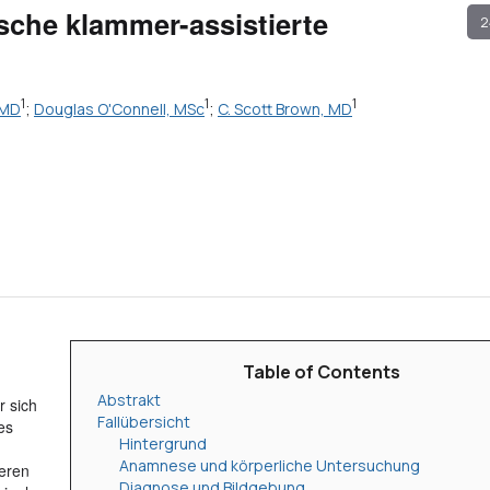
sche klammer-assistierte
2
1
1
1
 MD
;
Douglas O'Connell, MSc
;
C. Scott Brown, MD
Table of Contents
Abstrakt
r sich
Fallübersicht
es
Hintergrund
Anamnese und körperliche Untersuchung
beren
Diagnose und Bildgebung