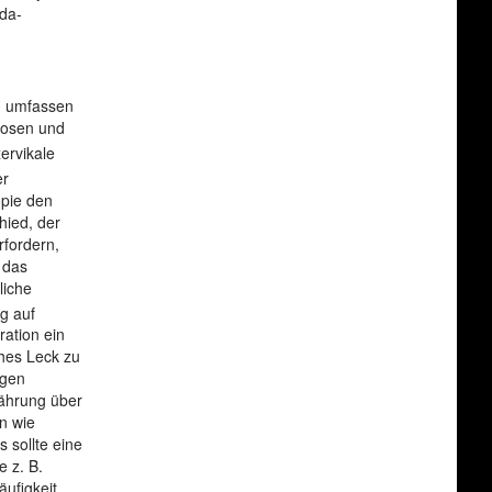
rda-
nd umfassen
nosen und
ervikale
er
opie den
hied, der
rfordern,
 das
liche
ug auf
ation ein
hes Leck zu
igen
nährung über
n wie
 sollte eine
e z. B.
ufigkeit