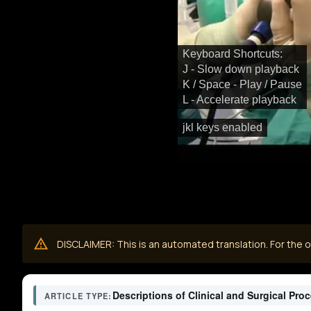
Keyboard Shortcuts:
J - Slow down playback
K / Space - Play / Pause
L - Accelerate playback
jkl keys enabled
DISCLAIMER: This is an automated translation. For the or
Descriptions of Clinical and Surgical Pro
ARTICLE TYPE: