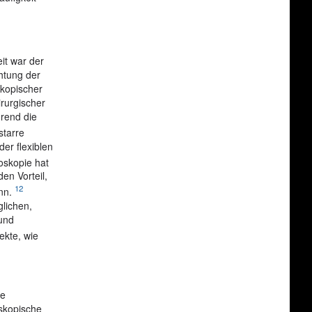
it war der
htung der
skopischer
rurgischer
rend die
starre
er flexiblen
oskopie hat
en Vorteil,
12
ann.
lichen,
und
ekte, wie
he
oskopische