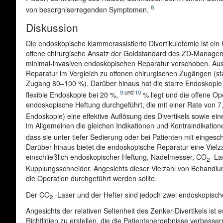
8
von besorgniserregenden Symptomen.
Diskussion
Die endoskopische klammerassistierte Divertikulotomie ist ei
offene chirurgische Ansatz der Goldstandard des ZD-Managemen
minimal-invasiven endoskopischen Reparatur verschoben. Ausl
Reparatur im Vergleich zu offenen chirurgischen Zugängen (st
Zugang 80–100 %). Darüber hinaus hat die starre Endoskopie 
9
und
10
flexible Endoskopie bei 20 %,
% liegt und die offene Op
endoskopische Heftung durchgeführt, die mit einer Rate von 7
Endoskopie) eine effektive Auflösung des Divertikels sowie ein
im Allgemeinen die gleichen Indikationen und Kontraindikatione
dass sie unter tiefer Sedierung oder bei Patienten mit einge
Darüber hinaus bietet die endoskopische Reparatur eine Viel
einschließlich endoskopischer Heftung, Nadelmesser, CO
-La
2
Kupplungsschneider. Angesichts dieser Vielzahl von Behandlu
die Operation durchgeführt werden sollte.
Der CO
-Laser und der Hefter sind jedoch zwei endoskopisch
2
Angesichts der relativen Seltenheit des Zenker-Divertikels ist
Richtlinien zu erstellen, die die Patientenergebnisse verbesser