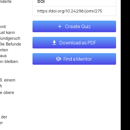
änderte
DOI
https://doi.org/10.24296/jomi/275
Create Quiz
mit
ust kann
 Mundgeruch
Download as PDF
Die Befunde
enten
 aus
Find a Mentor
en bleiben.
 B. einem
ch
ne obere
 der
er