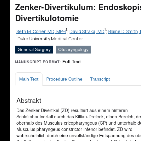
Zenker-Divertikulum: Endoskopi
Divertikulotomie
1
1
Seth M. Cohen MD, MPH
;
David Straka, MD
;
Blaine D. Smith,
1
Duke University Medical Center
General Surgery
Otolaryngology
Full Text
MANUSCRIPT FORMAT:
Main Text
Procedure Outline
Transcript
Abstrakt
Das Zenker-Divertikel (ZD) resultiert aus einem hinteren
Schleimhautvorfall durch das Killian-Dreieck, einen Bereich, de
oberhalb des Musculus cricopharyngeus (CP) und unterhalb d
Musculus pharyngeus constrictor inferior befindet. ZD wird
wahrscheinlich durch eine unvollständige Entspannung des o