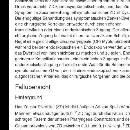
Schließmuskels der Speiseröhre sowie einen erhöhten intralu
Druck verursacht. ZD kann asymptomatisch sein, und das häuf
Symptom im Zusammenhang mit symptomatischer ZD ist Dysp
Die endgültige Behandlung des symptomatischen Zenker-Divert
eine chirurgische Korrektur, entweder durch einen offenen
transzervikalen oder einen endoskopischen Zugang. Der offen
chirurgische Zugang beinhaltet einen transzervikalen Schnitt, d
Regel eine gleichzeitige cricopharyngeale (CP) Myotomie beinh
während bei der endoskopischen ein Endoskop verwendet wir
das Divertikel von innen sichtbar zu machen und zu teilen. E
geringerer Komplikationsraten, eines einfachen Zugangs im Fa
endoskopische Zugang oft als die erste Wahl für die Behandlun
symptomatischen ZD vor, der mit einer endoskopischen, klammer
diagnostischen Kriterien, das chirurgische Vorgehen und die 
Fallübersicht
Hintergrund
Das Zenker-Divertikel (ZD) ist die häufigste Art von Speiseröhr
2
Männern etwas häufiger auftritt.
ZD ragt durch das Killian-D
schrägen Fasern der unteren Pharyngeus-Constrictors und de
3
Gesamtprävalenz von ZD zwischen 0,01 und 0,11 % liegt.
ZD