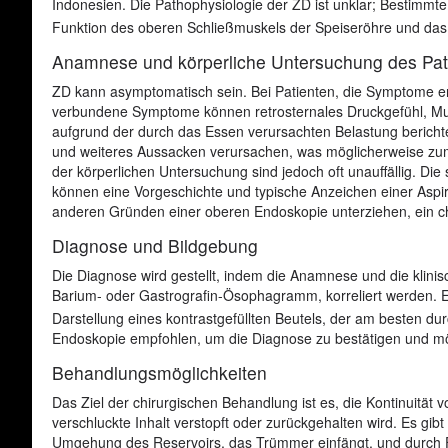
Indonesien. Die Pathophysiologie der ZD ist unklar; Bestimmte
Funktion des oberen Schließmuskels der Speiseröhre und das A
Anamnese und körperliche Untersuchung des Pat
ZD kann asymptomatisch sein. Bei Patienten, die Symptome en
verbundene Symptome können retrosternales Druckgefühl, Mu
aufgrund der durch das Essen verursachten Belastung berichte
und weiteres Aussacken verursachen, was möglicherweise zum 
der körperlichen Untersuchung sind jedoch oft unauffällig. Di
können eine Vorgeschichte und typische Anzeichen einer Aspirat
anderen Gründen einer oberen Endoskopie unterziehen, ein chi
Diagnose und Bildgebung
Die Diagnose wird gestellt, indem die Anamnese und die klini
Barium- oder Gastrografin-Ösophagramm, korreliert werden. Ein
Darstellung eines kontrastgefüllten Beutels, der am besten d
Endoskopie empfohlen, um die Diagnose zu bestätigen und mö
Behandlungsmöglichkeiten
Das Ziel der chirurgischen Behandlung ist es, die Kontinuit
verschluckte Inhalt verstopft oder zurückgehalten wird. Es gib
Umgehung des Reservoirs, das Trümmer einfängt, und durch F