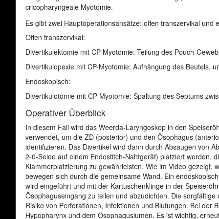
cricopharyngeale Myotomie.
Es gibt zwei Hauptoperationsansätze: offen transzervikal und
Offen transzervikal:
Divertikulektomie mit CP-Myotomie: Teilung des Pouch-Geweb
Divertikulopexie mit CP-Myotomie: Aufhängung des Beutels, um
Endoskopisch:
Divertikulotomie mit CP-Myotomie: Spaltung des Septums zwi
Operativer Überblick
In diesem Fall wird das Weerda-Laryngoskop in den Speiseröh
verwendet, um die ZD (posterior) und den Ösophagus (anter
identifizieren. Das Divertikel wird dann durch Absaugen von A
2-0-Seide auf einem Endostitch-Nahtgerät) platziert werden,
Klammerplatzierung zu gewährleisten. Wie im Video gezeigt, we
bewegen sich durch die gemeinsame Wand. Ein endoskopisches
wird eingeführt und mit der Kartuschenklinge in der Speiseröhr
Ösophaguseingang zu teilen und abzudichten. Die sorgfältige 
Risiko von Perforationen, Infektionen und Blutungen. Bei der 
Hypopharynx und dem Ösophaguslumen. Es ist wichtig, erneut