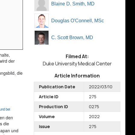
Blaine D. Smith, MD
Douglas O'Connell, MSc
C. Scott Brown, MD
halte,
Filmed At:
wird der
Duke University Medical Center
ngsbild, die
Article Information
Publication Date
2022/03/10
Article ID
275
Production ID
0275
und bei
Volume
2022
hen den
s die
Issue
275
 Japan und