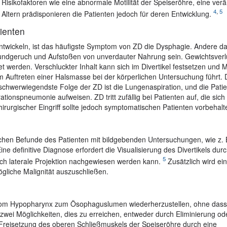
 Risikofaktoren wie eine abnormale Motilität der Speiseröhre, eine ver
4
,
5
ltern prädisponieren die Patienten jedoch für deren Entwicklung.
ienten
twickeln, ist das häufigste Symptom von ZD die Dysphagie. Andere da
ndgeruch und Aufstoßen von unverdauter Nahrung sein. Gewichtsverl
t werden. Verschluckter Inhalt kann sich im Divertikel festsetzen und
Auftreten einer Halsmasse bei der körperlichen Untersuchung führt. 
e schwerwiegendste Folge der ZD ist die Lungenaspiration, und die Pati
ionspneumonie aufweisen. ZD tritt zufällig bei Patienten auf, die sich
rurgischer Eingriff sollte jedoch symptomatischen Patienten vorbehalt
schen Befunde des Patienten mit bildgebenden Untersuchungen, wie z.
e definitive Diagnose erfordert die Visualisierung des Divertikels dur
5
urch laterale Projektion nachgewiesen werden kann.
Zusätzlich wird ei
gliche Malignität auszuschließen.
ät vom Hypopharynx zum Ösophaguslumen wiederherzustellen, ohne dass
t zwei Möglichkeiten, dies zu erreichen, entweder durch Eliminierung od
reisetzung des oberen Schließmuskels der Speiseröhre durch eine