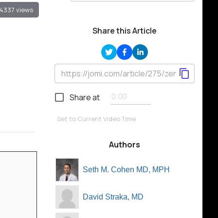
4337 views
Share this Article
Share at
Set to Current Video Time
Authors
Seth M. Cohen MD, MPH
David Straka, MD