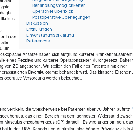
minalen
Behandlungsmöglichkeiten
igste
Operativer Überblick
hagie.
Postoperative Überlegungen
ikels ist
Diskussion
Enthüllungen
e
Einverständniserklärung
er in der
References
altet,
d, um
ndoskopische Ansätze haben sich aufgrund kürzerer Krankenhausaufent
lle eines Rezidivs und kürzerer Operationszeiten durchgesetzt. Daher 
g von ZD angesehen. Wir stellen den Fall eines Patienten mit einer
assistierten Divertikulotomie behandelt wird. Das klinische Erscheinu
postoperative Versorgung werden beleuchtet.
endivertikeln, die typischerweise bei Patienten über 70 Jahren auftritt1
reieck heraus, das einen Bereich mit dem geringsten Widerstand zwisc
m Musculus cricopharyngeus (CP) darstellt. Es wird angenommen, das
 hat in den USA, Kanada und Australien eine höhere Prävalenz als in