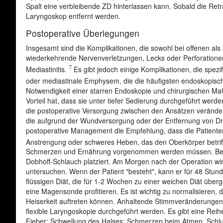
Spalt eine verbleibende ZD hinterlassen kann. Sobald die Retrak
Laryngoskop entfernt werden.
Postoperative Überlegungen
Insgesamt sind die Komplikationen, die sowohl bei offenen a
wiederkehrende Nervenverletzungen, Lecks oder Perforation
7
Mediastinitis.
Es gibt jedoch einige Komplikationen, die spezi
oder mediastinale Emphysem, die die häufigsten endoskopisc
Notwendigkeit einer starren Endoskopie und chirurgischen Ma
Vorteil hat, dass sie unter tiefer Sedierung durchgeführt wer
die postoperative Versorgung zwischen den Ansätzen verändert
die aufgrund der Wundversorgung oder der Entfernung von Dra
postoperative Management die Empfehlung, dass die Patienten
Anstrengung oder schweres Heben, das den Oberkörper betriff
Schmerzen und Ernährung vorgenommen werden müssen. Beim 
Dobhoff-Schlauch platziert. Am Morgen nach der Operation wi
untersuchen. Wenn der Patient "besteht", kann er für 48 Stunde
flüssigen Diät, die für 1-2 Wochen zu einer weichen Diät überg
eine Magensonde profitieren. Es ist wichtig zu normalisieren
Heiserkeit auftreten können. Anhaltende Stimmveränderungen d
flexible Laryngoskopie durchgeführt werden. Es gibt eine Reihe
Fieber; Schwellung des Halses; Schmerzen beim Atmen, Schl