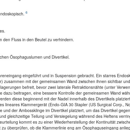
6
 endoskopisch.
es.
 den Fluss in den Beutel zu verhindern.
schen Ösophaguslumen und Divertikel.
reneingang eingeführt und in Suspension gebracht. Ein starres Endos
ior) zusammen mit der gemeinsamen Wand zwischen ihnen sichtbar und
blagerungen befreit, bevor zwei laterale Retraktionsnähte (unter Verwe
 die dazu beitragen, eine bessere Kontrolle der gemeinsamen Wand wäh
rden diese beginnend mit der Nadel innerhalb des Divertikels platzier
 lineares Klammergerät (Endo-GIA 30 Stapler (US Surgical Corp., No
e und der Ambossklinge im Divertikel platziert, um das Divertikel gege
und gleichzeitige Teilung und Versiegelung während des Heftens verrin
Beurteilung kommt es zu einer Wiederherstellung der Kontinuität zwisc
 zu überprüfen, ob die Klammerlinie eng am Ösophaguseingang anliegt