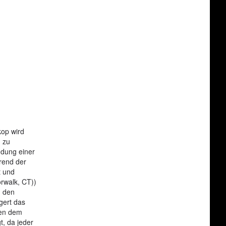
kop wird
 zu
ndung einer
rend der
t und
rwalk, CT))
n den
gert das
hen dem
, da jeder