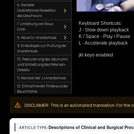
6. Partielle
Gastrektomie/Resektion
des Geschwürs
Keyboard Shortcuts:
7. Umleitung von Roux
Limb
J - Slow down playback
K / Space - Play / Pause
8. Neue GJ-Anastomose
L - Accelerate playback
9. Endoskopie zur Prüfung der
Anastomose
jkl keys enabled
10. Reduzierung des Jejunums
und Schließung des Petersen-
Defekts
11. Revision der JJ Anastomose
12. Entnahme der Probe aus der
Bauchhöhle
13. Schließung
DISCLAIMER: This is an automated translation. For the or
Descriptions of Clinical and Surgical Pro
ARTICLE TYPE: