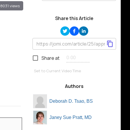
8031 views
Share this Article
Share at
Set to Current Video Time
Authors
Deborah D. Tsao, BS
Janey Sue Pratt, MD