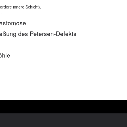
ordere innere Schicht).
.
nastomose
eßung des Petersen-Defekts
öhle