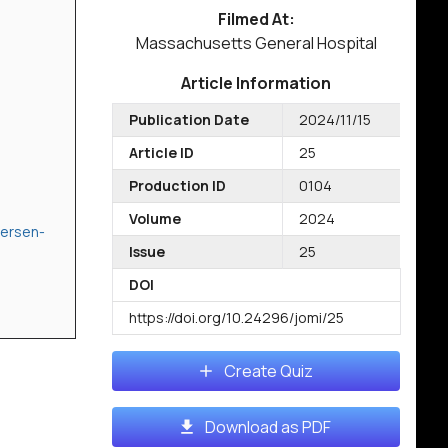
Filmed At:
Massachusetts General Hospital
Article Information
Publication Date
2024/11/15
Article ID
25
Production ID
0104
Volume
2024
tersen-
Issue
25
DOI
https://doi.org/10.24296/jomi/25
Create Quiz
Download as PDF