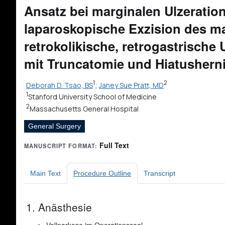
Ansatz bei marginalen Ulzerati
laparoskopische Exzision des 
retrokolikische, retrogastrische
mit Truncatomie und Hiatushern
1
2
Deborah D. Tsao, BS
;
Janey Sue Pratt, MD
1
Stanford University School of Medicine
2
Massachusetts General Hospital
General Surgery
Full Text
MANUSCRIPT FORMAT:
Main Text
Procedure Outline
Transcript
1. Anästhesie
Vollnarkose im Operationssaal.