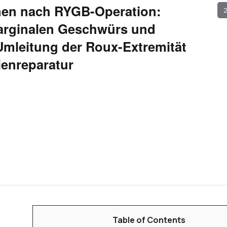
onen nach RYGB-Operation:
2
marginalen Geschwürs und
 Umleitung der Roux-Extremität
ienreparatur
Table of Contents