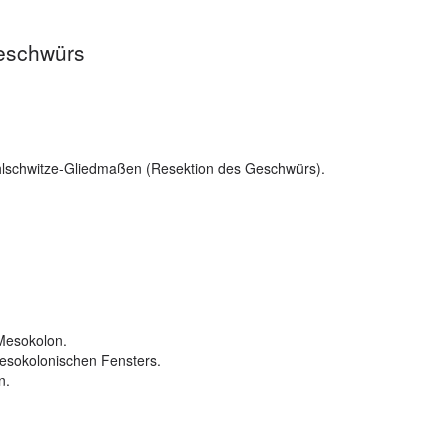
Geschwürs
hlschwitze-Gliedmaßen (Resektion des Geschwürs).
Mesokolon.
mesokolonischen Fensters.
n.