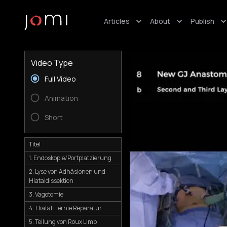
Articles
About
Publish
Video Type
Full Video
Animation
Short
Titel
1. Endoskopie/Portplatzierung
2. Lyse von Adhäsionen und
Hiataldissektion
3. Vagotomie
4. Hiatal Hernie Reparatur
5. Teilung von Roux Limb