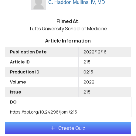
C. Haddon Mullins, IV, MD
Filmed At:
Tufts University School of Medicine
Article Information
Publication Date
2022/12/16
Article ID
215
Production ID
0215
Volume
2022
Issue
215
DOI
https://doi.org/10.24296/jomi/215
Create Quiz