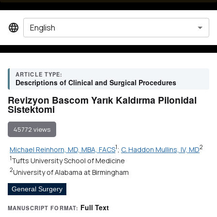
English
ARTICLE TYPE:
Descriptions of Clinical and Surgical Procedures
Revizyon Bascom Yarık Kaldırma Pilonidal
Sistektomi
45772 views
1
2
Michael Reinhorn, MD, MBA, FACS
;
C. Haddon Mullins, IV, MD
1
Tufts University School of Medicine
2
University of Alabama at Birmingham
General Surgery
Full Text
MANUSCRIPT FORMAT: