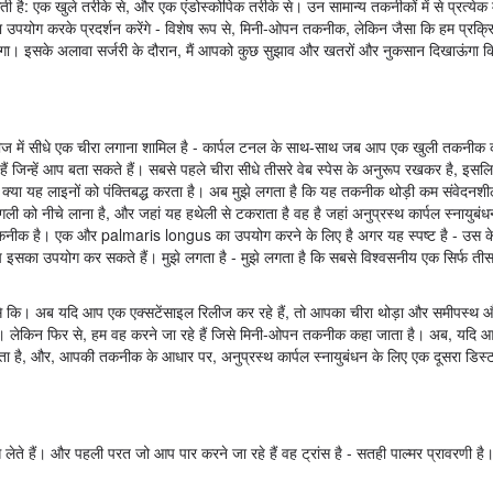
 है: एक खुले तरीके से, और एक एंडोस्कोपिक तरीके से। उन सामान्य तकनीकों में से प्रत्येक 
पयोग करके प्रदर्शन करेंगे - विशेष रूप से, मिनी-ओपन तकनीक, लेकिन जैसा कि हम प्रक्रिया
िखाऊंगा। इसके अलावा सर्जरी के दौरान, मैं आपको कुछ सुझाव और खतरों और नुकसान दिखाऊंगा 
लीज में सीधे एक चीरा लगाना शामिल है - कार्पल टनल के साथ-साथ जब आप एक खुली तकनीक क
हैं जिन्हें आप बता सकते हैं। सबसे पहले चीरा सीधे तीसरे वेब स्पेस के अनुरूप रखकर है, इस
या यह लाइनों को पंक्तिबद्ध करता है। अब मुझे लगता है कि यह तकनीक थोड़ी कम संवेदनशील 
ी को नीचे लाना है, और जहां यह हथेली से टकराता है वह है जहां अनुप्रस्थ कार्पल स्नायुबं
 तकनीक है। एक और palmaris longus का उपयोग करने के लिए है अगर यह स्पष्ट है - उस के
सका उपयोग कर सकते हैं। मुझे लगता है - मुझे लगता है कि सबसे विश्वसनीय एक सिर्फ तीसरे
जैसे कि। अब यदि आप एक एक्सटेंसाइल रिलीज कर रहे हैं, तो आपका चीरा थोड़ा और समीपस्थ 
गे। लेकिन फिर से, हम वह करने जा रहे हैं जिसे मिनी-ओपन तकनीक कहा जाता है। अब, यदि
ा है, और, आपकी तकनीक के आधार पर, अनुप्रस्थ कार्पल स्नायुबंधन के लिए एक दूसरा डिस्
 लेते हैं। और पहली परत जो आप पार करने जा रहे हैं वह ट्रांस है - सतही पाल्मर प्रावरणी है