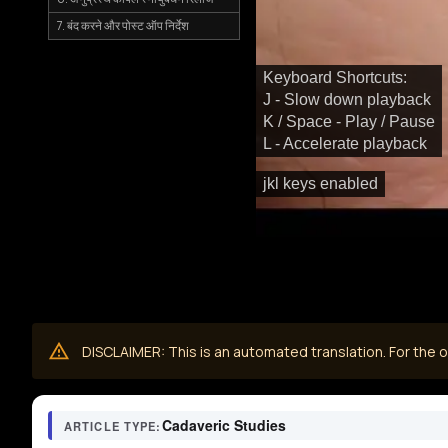
7. बंद करने और पोस्ट ऑप निर्देश
Keyboard Shortcuts:
J - Slow down playback
K / Space - Play / Pause
L - Accelerate playback
jkl keys enabled
DISCLAIMER: This is an automated translation. For the or
Cadaveric Studies
ARTICLE TYPE: