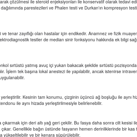
ak çözülmesi ile steroid enjeksiyonları ile konservatif olarak tedavi edild
r dağılımında parestezileri ve Phalen testi ve Durkan'ın kompresyon testi
i ve tenar zayıflığı olan hastalar için endikedir. Anamnez ve fizik muayen
 elektrodiagnostik testler de median sinir fonksiyonu hakkında ek bilgi sa
 önkol sırtüstü yatmış avuç içi yukarı bakacak şekilde sırtüstü pozisyonda
lır. İşlem tek başına lokal anestezi ile yapılabilir, ancak istenirse intrav
uygulanabilir.
yerleştirilir. Kesinin tam konumu, çizginin üçüncü ağ boşluğu ile aynı h
donu ile aynı hizada yerleştirilmesiyle belirlenebilir.
armak için deri altı yağ geri çekilir. Bu fasya daha sonra cilt kesisi il
a çıkar. Genellikle bağın üstünde fasyanın hemen derinliklerinde bir kas
 yükseltilebilir ve bir kenara süpürülebilir.