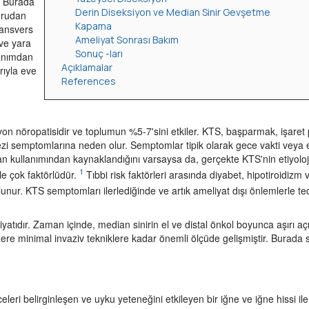
. Burada
Derin Diseksiyon ve Median Sinir Gevşetme
oğrudan
Kapama
ransvers
Ameliyat Sonrası Bakım
 ve yara
Sonuç -ları
lanımdan
Açıklamalar
rıyla eve
References
on nöropatisidir ve toplumun %5-7'sini etkiler. KTS, başparmak, işaret
i semptomlarına neden olur. Semptomlar tipik olarak gece vakti veya 
yan kullanımından kaynaklandığını varsaysa da, gerçekte KTS'nin etiyoloj
1
rle çok faktörlüdür.
Tıbbi risk faktörleri arasında diyabet, hipotiroidizm 
lunur. KTS semptomları ilerlediğinde ve artık ameliyat dışı önlemlerle te
atıdır. Zaman içinde, median sinirin el ve distal önkol boyunca aşırı açı
zere minimal invaziv tekniklere kadar önemli ölçüde gelişmiştir. Burada
leri belirginleşen ve uyku yeteneğini etkileyen bir iğne ve iğne hissi il