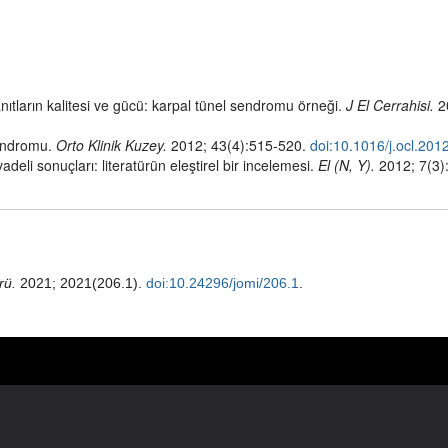
nıtların kalitesi ve gücü: karpal tünel sendromu örneği.
J El Cerrahisi.
2
sendromu.
Orto Klinik Kuzey.
2012; 43(4):515-520.
doi:10.1016/j.ocl.201
deli sonuçları: literatürün eleştirel bir incelemesi.
El (N, Y).
2012; 7(3)
rü.
2021; 2021(206.1).
doi:10.24296/jomi/206.1
.