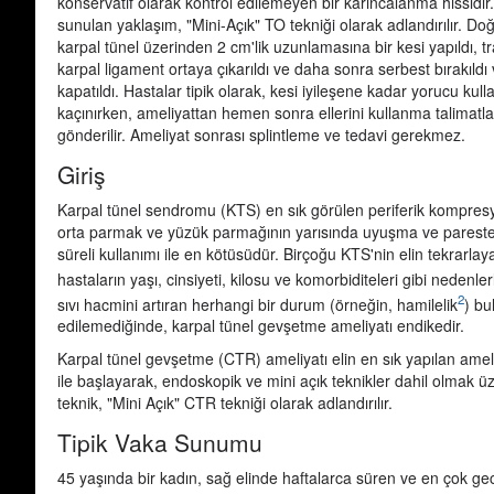
konservatif olarak kontrol edilemeyen bir karıncalanma hissidir
sunulan yaklaşım, "Mini-Açık" TO tekniği olarak adlandırılır. D
karpal tünel üzerinden 2 cm'lik uzunlamasına bir kesi yapıldı, t
karpal ligament ortaya çıkarıldı ve daha sonra serbest bırakıldı
kapatıldı. Hastalar tipik olarak, kesi iyileşene kadar yorucu kul
kaçınırken, ameliyattan hemen sonra ellerini kullanma talimatla
gönderilir. Ameliyat sonrası splintleme ve tedavi gerekmez.
Giriş
Karpal tünel sendromu (KTS) en sık görülen periferik kompresy
orta parmak ve yüzük parmağının yarısında uyuşma ve parestez
süreli kullanımı ile en kötüsüdür. Birçoğu KTS'nin elin tekrarla
hastaların yaşı, cinsiyeti, kilosu ve komorbiditeleri gibi nedenle
2
sıvı hacmini artıran herhangi bir durum (örneğin, hamilelik
) bu
edilemediğinde, karpal tünel gevşetme ameliyatı endikedir.
Karpal tünel gevşetme (CTR) ameliyatı elin en sık yapılan ameliy
ile başlayarak, endoskopik ve mini açık teknikler dahil olmak ü
teknik, "Mini Açık" CTR tekniği olarak adlandırılır.
Tipik Vaka Sunumu
45 yaşında bir kadın, sağ elinde haftalarca süren ve en çok gece