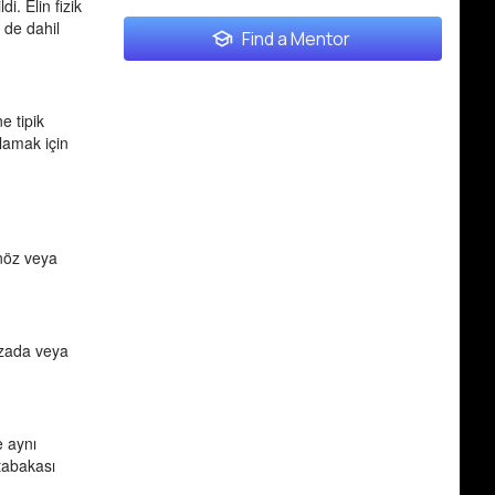
i. Elin fizik
 de dahil
Find a Mentor
e tipik
ğlamak için
enöz veya
izada veya
e aynı
 tabakası