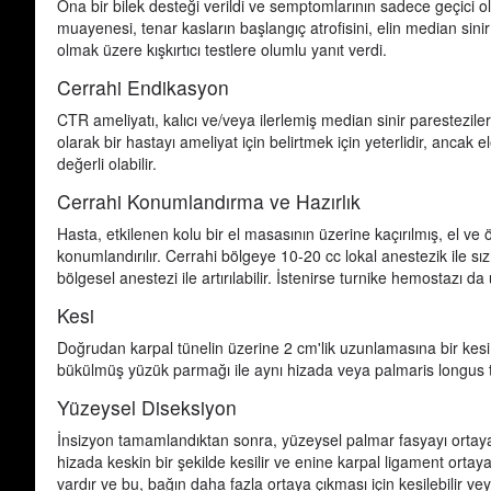
Ona bir bilek desteği verildi ve semptomlarının sadece geçici olar
muayenesi, tenar kasların başlangıç atrofisini, elin median sini
olmak üzere kışkırtıcı testlere olumlu yanıt verdi.
Cerrahi Endikasyon
CTR ameliyatı, kalıcı ve/veya ilerlemiş median sinir paresteziler
olarak bir hastayı ameliyat için belirtmek için yeterlidir, ancak
değerli olabilir.
Cerrahi Konumlandırma ve Hazırlık
Hasta, etkilenen kolu bir el masasının üzerine kaçırılmış, el ve
konumlandırılır. Cerrahi bölgeye 10-20 cc lokal anestezik ile sızı
bölgesel anestezi ile artırılabilir. İstenirse turnike hemostazı da 
Kesi
Doğrudan karpal tünelin üzerine 2 cm'lik uzunlamasına bir kesi 
bükülmüş yüzük parmağı ile aynı hizada veya palmaris longus ten
Yüzeysel Diseksiyon
İnsizyon tamamlandıktan sonra, yüzeysel palmar fasyayı ortaya çık
hizada keskin bir şekilde kesilir ve enine karpal ligament ortay
vardır ve bu, bağın daha fazla ortaya çıkması için kesilebilir veya