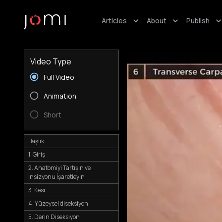
Articles
About
Publish
Video Type
Full Video
Animation
Short
Başlık
1. Giriş
2. Anatomiyi Tartışın ve
İnsizyonu İşaretleyin
3. Kesi
4. Yüzeysel diseksiyon
5. Derin Diseksiyon