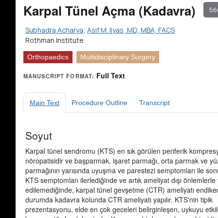
Karpal Tünel Açma (Kadavra)
56
Subhadra Acharya
;
Asif M. Ilyas, MD, MBA, FACS
Rothman Institute
Orthopaedics
Multidisciplinary Surgery
Full Text
MANUSCRIPT FORMAT:
Main Text
Procedure Outline
Transcript
Soyut
Karpal tünel sendromu (KTS) en sık görülen periferik kompres
nöropatisidir ve başparmak, işaret parmağı, orta parmak ve y
parmağının yarısında uyuşma ve parestezi semptomları ile sonu
KTS semptomları ilerlediğinde ve artık ameliyat dışı önlemlerle 
edilemediğinde, karpal tünel gevşetme (CTR) ameliyatı endiked
durumda kadavra kolunda CTR ameliyatı yapılır. KTS'nin tipik
prezentasyonu, elde en çok geceleri belirginleşen, uykuyu etki