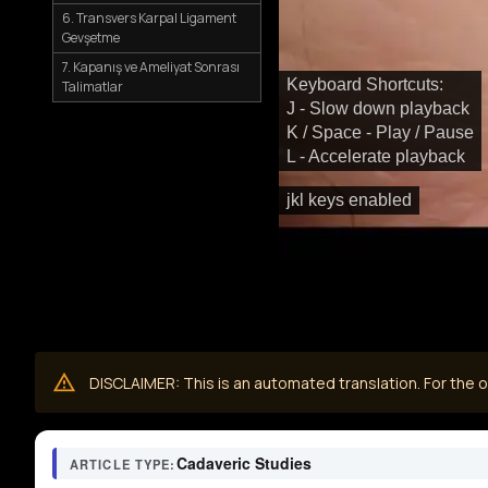
6. Transvers Karpal Ligament
Gevşetme
7. Kapanış ve Ameliyat Sonrası
Keyboard Shortcuts:
Talimatlar
J - Slow down playback
K / Space - Play / Pause
L - Accelerate playback
jkl keys enabled
DISCLAIMER: This is an automated translation. For the or
Cadaveric Studies
ARTICLE TYPE: