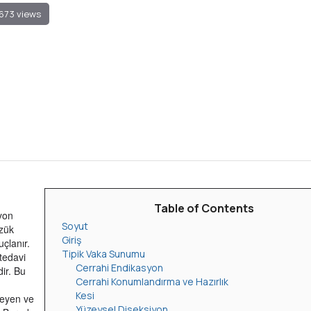
673 views
Table of Contents
yon
Soyut
üzük
Giriş
çlanır.
Tipik Vaka Sunumu
tedavi
Cerrahi Endikasyon
ir. Bu
Cerrahi Konumlandırma ve Hazırlık
Kesi
leyen ve
Yüzeysel Diseksiyon