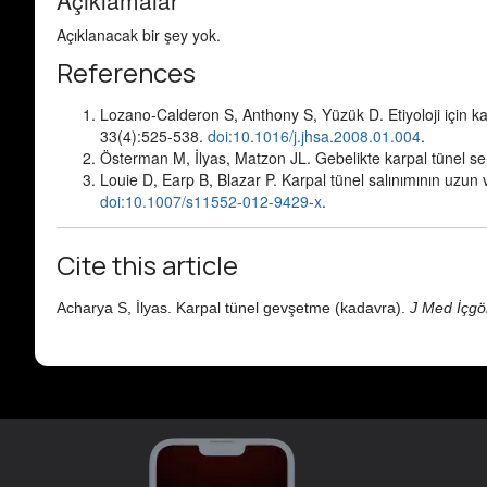
Açıklanacak bir şey yok.
References
Lozano-Calderon S, Anthony S, Yüzük D. Etiyoloji için ka
33(4):525-538.
doi:10.1016/j.jhsa.2008.01.004
.
Österman M, İlyas, Matzon JL. Gebelikte karpal tünel 
Louie D, Earp B, Blazar P. Karpal tünel salınımının uzun va
doi:10.1007/s11552-012-9429-x
.
Cite this article
Acharya S, İlyas. Karpal tünel gevşetme (kadavra).
J Med İçgö