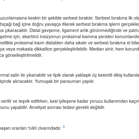
unlamasına keskin bir şekilde serbest bırakılır. Serbest bırakma ilk ola
r bıçağı bağ içine doğru yavaşça itilerek serbest bırakma işlemi gerçekleşti
aya çıkaracaktır. Distal gevşeme, ligament artık görünmediğinde ve palm
şetme için, ekartörü insizyonun proksimal kısmına yeniden konumlandır
ellikle proksimal kısım distalden daha sıkıdır ve serbest bırakma el bileğ
ya veya makasla dikkatlice gerçekleştirilebilir. Median sinir, hem kor
 görselleştirilmelidir.
mal salin ile yıkanabilir ve tipik olarak yaklaşık üç kesintili dikiş kullanıl
n içinde alınacaktır. Yumuşak bir pansuman yapılır.
erilir ve teşvik edilirken, kesi iyileşene kadar yorucu kullanımdan kaçınıl
bunu yapabilir. Ameliyat sonrası tedavi gerekli değildir.
3
aşarı oranları %90 civarındadır.