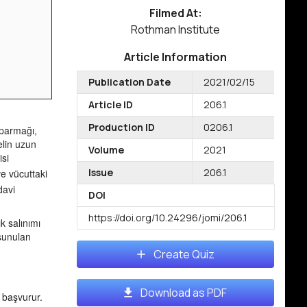
Filmed At:
Rothman Institute
Article Information
Publication Date
2021/02/15
Article ID
206.1
Production ID
0206.1
 parmağı,
elin uzun
Volume
2021
isi
Issue
206.1
ve vücuttaki
davi
DOI
https://doi.org/10.24296/jomi/206.1
k salınımı
 sunulan
Create Quiz
Download as PDF
e başvurur.