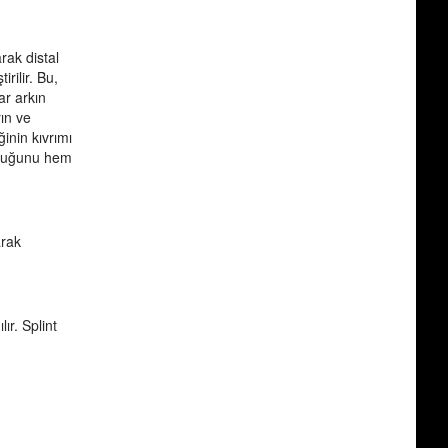
rak distal
rilir. Bu,
ar arkın
ın ve
inin kıvrımı
unduğunu hem
arak
ır. Splint