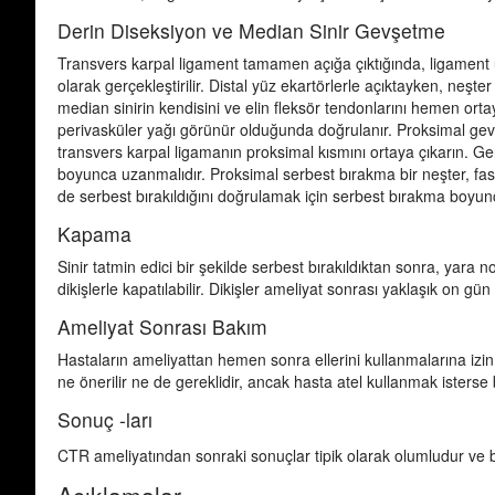
Derin Diseksiyon ve Median Sinir Gevşetme
Transvers karpal ligament tamamen açığa çıktığında, ligament uz
olarak gerçekleştirilir. Distal yüz ekartörlerle açıktayken, neşte
median sinirin kendisini ve elin fleksör tendonlarını hemen ort
perivasküler yağı görünür olduğunda doğrulanır. Proksimal gev
transvers karpal ligamanın proksimal kısmını ortaya çıkarın. Gen
boyunca uzanmalıdır. Proksimal serbest bırakma bir neşter, fas
de serbest bırakıldığını doğrulamak için serbest bırakma boyunca
Kapama
Sinir tatmin edici bir şekilde serbest bırakıldıktan sonra, yara nor
dikişlerle kapatılabilir. Dikişler ameliyat sonrası yaklaşık on gü
Ameliyat Sonrası Bakım
Hastaların ameliyattan hemen sonra ellerini kullanmalarına izin v
ne önerilir ne de gereklidir, ancak hasta atel kullanmak isterse 
Sonuç -ları
CTR ameliyatından sonraki sonuçlar tipik olarak olumludur ve b
Açıklamalar