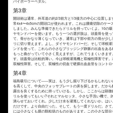
バイポーラーペダル。
第3章
開頭術は通常、外耳道の約2/3前方と1/3後方の中心に位置
常4x4〜4x5cmの開頭口が使われます。これは腫瘍切除の
しました。みんな準備できたらドリルを持っていくよ。10の
ヤモンドバーを使います。もう一つの選択肢は、頭蓋骨を使っ
て、骨がかなり薄くなっていき、通常は下部や前方の骨が少し
リに切り替えます。よし、ダイヤモンドバーだ。そして球根灌
ンドを使って、これらの小さなブリッジング静脈の出血をある
もっと曲がっていて小さく見えますが、これでうまくいきます
す。頭蓋骨は比較的薄い。今は球根灌漑機と双極性障害です。
双極性障害。そして、双極性の切血で硬膜出血血管をコントロ
第4章
福島吸引について――実は、もう少し掘り下げるかもしれない
を高くして、中央のフォッサプレートの床を探します。だから
露出を良くするために持っていける。しかし、ここからは顕微
リルを使ってもいい?それとマルセッタ、小さな手洗い機で、2
滴らせておいてくれ。少しだけ水を灌漑してくれないか。はい
だけです。より自由だった。そして、もう一度ドリルだ。さて
には小さなくも膜の顆粒状のものがあります。この小さな部分