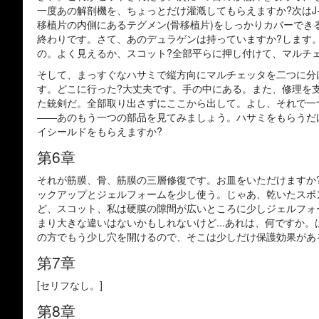
一度あの解剖機を、ちょっとだけ灌漑してもらえますか?次は
移植片の内側にあるテグメン(骨移植片)をしっかりカバーで
終わりです。さて、あのデュラゲンは持っていますか?します
の。よく見えるか、スコット?全部平らに押し付けて、マルチ
そして、まっすぐなハサミで縦方向にマルチェッタを二つに分
す。どこに行った?大丈夫です。手の中にある。また、修理を支
た銃剣だ。全部取り出さずにここから出して。よし、それで一
――あのもう一つの部品を見てみましょう。ハサミをもらうだ
イシールドをもらえますか?
第6章
それが筋膜、骨、筋膜の三層修復です。お皿をいただけますか
ックアップとジェルフォームを少し使う。じゃあ、乾いたスポ
ど、スコット、私は硬膜の隙間が広いところに少しジェルフォ
まり大きな違いはないかもしれないけど...あれは、何ですか
の方でもう少し穴を開けるので、そこは少しだけ保護効果があ
第7章
[セリフなし。]
第8章