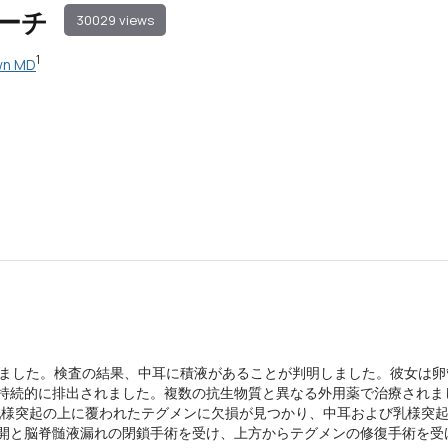
ーチ
30029 views
1
own MD
えました。検査の結果、中耳に積液があることが判明しました。彼女は卵
持続的に排出されました。複数の抗生物質と異なる外用薬で治療されま
乳様突起の上に覆われたテグメンに欠損が見つかり、中耳および乳様突
開と脳脊髄液漏れの閉鎖手術を受け、上方からテグメンの修復手術を受