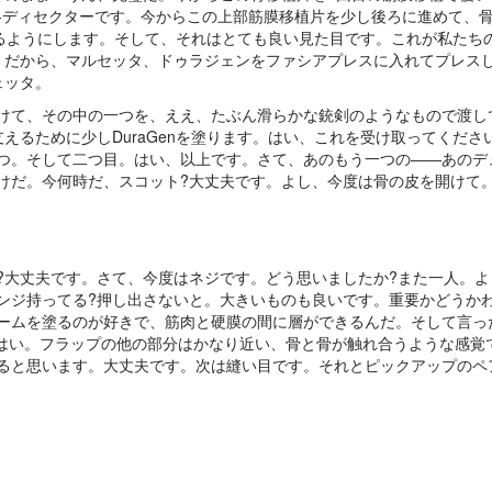
J-ディセクターです。今からこの上部筋膜移植片を少し後ろに進めて、
きるようにします。そして、それはとても良い見た目です。これが私たち
。だから、マルセッタ、ドゥラジェンをファシアプレスに入れてプレス
ェッタ。
けて、その中の一つを、ええ、たぶん滑らかな銃剣のようなもので渡し
えるために少しDuraGenを塗ります。はい、これを受け取ってくださ
つ。そして二つ目。はい、以上です。さて、あのもう一つの――あのデ
けだ。今何時だ、スコット?大丈夫です。よし、今度は骨の皮を開けて
?大丈夫です。さて、今度はネジです。どう思いましたか?また一人。よ
ンジ持ってる?押し出さないと。大きいものも良いです。重要かどうか
ームを塗るのが好きで、筋肉と硬膜の間に層ができるんだ。そして言っ
。はい。フラップの他の部分はかなり近い、骨と骨が触れ合うような感覚
ると思います。大丈夫です。次は縫い目です。それとピックアップのペ