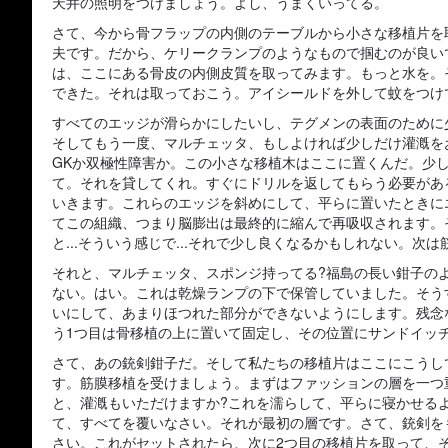
天井の照明をつけましょう。よし、うまくいってる。
さて、今から骨フラップの内側のテーブルから小さな移植片を
夫です。だから、ケリークランプのようなもので掴むのが良い
は、ここにある骨皮の内側皮質を取ってみます。もっと水を。そ
できた。それは取っておこう。アイシールドを外して蚊をつけ
すべてのエッジが滑らかにしたいし、テグメンの表面のために
そしてもう一度、マルチェッタ、もしよければ少しだけ灌漑を
GKか双極性障害か。この小さな移植木はここに置くんだ。少
て。それを貸してくれ。すぐにドリルを返してもらう必要があ
いきます。これらのエッジを斜めにして、平らに置いたときに
てこの組織、つまり脳膨出は最終的に縮んで再吸収されます。そし
と...そういう感じで...それで少し良くなるかもしれない。次
それと、マルチェッタ、スポンジ持ってる?福島の長い鉗子の
ない。はい。これは乾燥ランプの下で保管していました。そう
いにして、あまりほつれた部分ができないようにします。残念
う1つ目は骨移植の上に置いて固定し、その位置にサンドイッ
さて、あの銃剣鉗子だ。そして私たちの移植片はここにこうし
す。筋膜移植を受けましょう。まずはファッションの層を一つ
と、灌漑もいただけますか?これを濡らして、平らに寝かせる
て、すべてを覆いなさい。それが最初の層です。さて、銃剣を
さい。これがセットされたら、次に2つ目の移植片を取って、