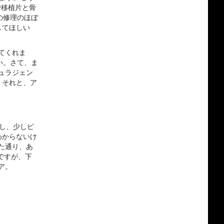
骨移植片と骨
の修理のほぼ
してほしい
てくれま
い。さて、ま
ュラジェン
。それと、ア
し、少しピ
わからないけ
た通り、あ
ですが、下
ア。