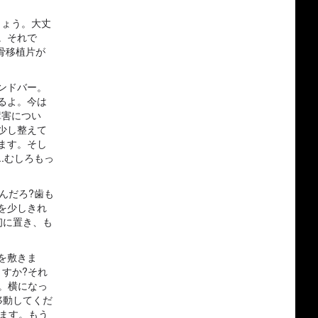
しょう。大丈
。それで
骨移植片が
ンドバー。
るよ。今は
障害につい
少し整えて
ます。そし
.むしろもっ
んだろ?歯も
を少しきれ
初に置き、も
を敷きま
すか?それ
。横になっ
移動してくだ
ます。もう