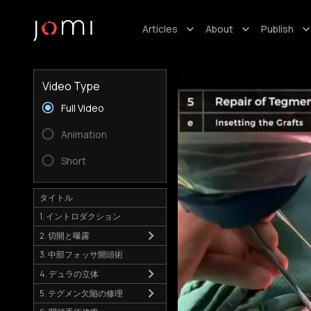
Articles
About
Publish
Video Type
Full Video
Animation
Short
タイトル
1. イントロダクション
2. 切開と曝露
3. 中部フォッサ開頭術
4. デュラの立体
5. テグメン欠陥の修理