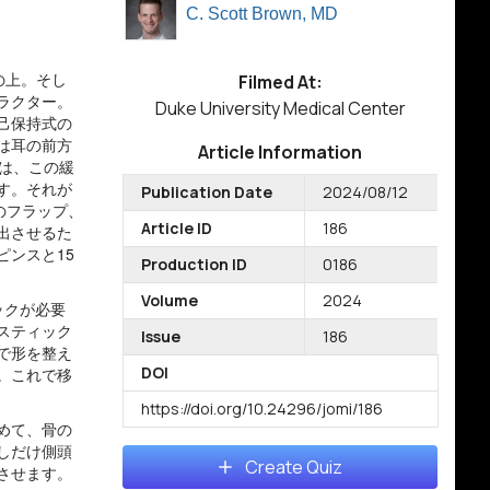
C. Scott Brown, MD
の上。そし
Filmed At:
ラクター。
Duke University Medical Center
己保持式の
は耳の前方
Article Information
は、この緩
す。それが
Publication Date
2024/08/12
のフラップ、
Article ID
186
出させるた
ンスと15
Production ID
0186
Volume
2024
ックが必要
スティック
Issue
186
で形を整え
DOI
。これで移
https://doi.org/10.24296/jomi/186
めて、骨の
しだけ側頭
Create Quiz
させます。