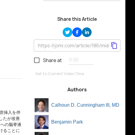
Share this Article
Share at
Set to Current Video Time
Authors
Calhoun D. Cunningham III, MD
管挿入を伴
したが改善
Benjamin Park
起への脳脊液
けることに