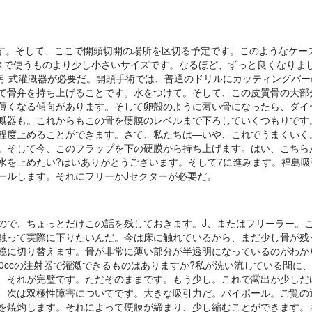
します。そして、ここで開頭切開の場所を区切る予定です。このようなケー
ケースで使うものより少し小さいサイズです。なるほど、ずっと良くなりま
吸引式灌漑器が必要だ。開頭手術では、普通のドリルにカッティングバー
て骨弁を持ち上げることです。水をつけて。そして、この皮質骨の大部
薄くなる傾向があります。そして卵殻のように薄い骨になったら、ダイ
漑器も。これからもこの骨を硬膜のレベルまで下ろしていくつもりです
程度止めることができます。さて、私たちは―いや、これでうまくいく
。そして今、このフラップを下の硬膜から持ち上げます。はい、こちら
水を止めたい?はいありがとうございます。そして7に進みます。福島吸
ールします。それにフリーかJセクターが必要だ。
ので、ちょっとだけこの話を残しておきます。J、またはフリーラー。
触って実際に下りたいんだ。今は床に触れているから、まだ少し骨が残
鏡に切り替えます。骨が非常に薄い部分が半透明になっているのがわか
0ccの注射器で灌漑できるものはありますか?私が洗い流している間に
、それが完璧です。ただそのままです。もう少し。これで露出が少しだ
、次は双極性障害についてです。大きな吸引力だ。バイポール。ご覧の
を焼灼します。それによって硬膜が締まり、少し縮むことができます。