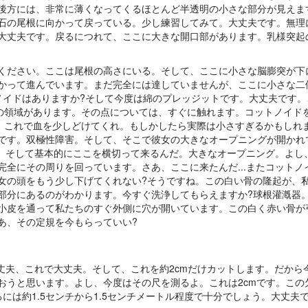
後方には、非常に薄くなってくるほとんど半透明の小さな部分が見えま
石の尾根に向かって戻っている。少し練習してみて。大丈夫です。無理
大丈夫です。戻るにつれて、ここに大きな開口部があります。乳様突起
ください。ここは尾根の高さにいる。そして、ここに小さな脳膨突が下
かって進んでいます。まだ完全には達していませんが、ここに小さな二
ノイドはありますか?そして今度は綿のプレッジットです。大丈夫です。
出の領域があります。その点については、すぐに触れます。コットノイド
のね。これで血を少しどけてくれ。もしかしたら実際は小さすぎるかもしれ
です。双極性障害。そして、そこで彼女の大きなオープニングが開かれ
す。そして基本的にここを横切って来るんだ。大きなオープニング。よし
全にその周りを回っています。さあ、ここに来たんだ...またコットノ
女の頭をもう少し下げてくれない?そうですね。この白い骨の隆起が、
部分にあるのがわかります。今すぐ洗浄してもらえますか?球根灌漑器
小皮を通って私たちのすぐ外側に穴が開いています。この白く赤い骨が
あ、その定規を今もらっていい?
。大丈夫、これで大丈夫。そして、これを約2cmだけカットします。だから
おうと思います。よし、今度はその尺を測るよ。これは2cmです。この
には約1.5センチから1.5センチメートル程度で十分でしょう。大丈夫