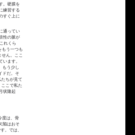
す。硬膜を
に練習する
のすぐ上に
に通ってい
倍性の脈が
これくら
をもう一つも
ません。ここ
ています。
、もう少し
イドだ。そ
私たちが見て
。ここで私た
弓状隆起
今度は、骨
欠陥はおそ
です。では、