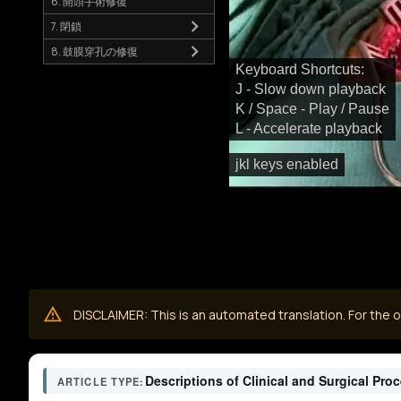
6. 開頭手術修復
7. 閉鎖
8. 鼓膜穿孔の修復
Keyboard Shortcuts:
J - Slow down playback
K / Space - Play / Pause
L - Accelerate playback
jkl keys enabled
DISCLAIMER: This is an automated translation. For the or
Descriptions of Clinical and Surgical Pro
ARTICLE TYPE: