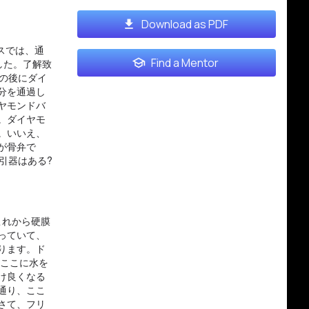
Download as PDF
スでは、通
Find a Mentor
した。了解致
の後にダイ
分を通過し
ヤモンドバ
。ダイヤモ
。いいえ、
が骨弁で
引器はある?
これから硬膜
っていて、
ります。ド
、ここに水を
け良くなる
通り、ここ
さて、フリ