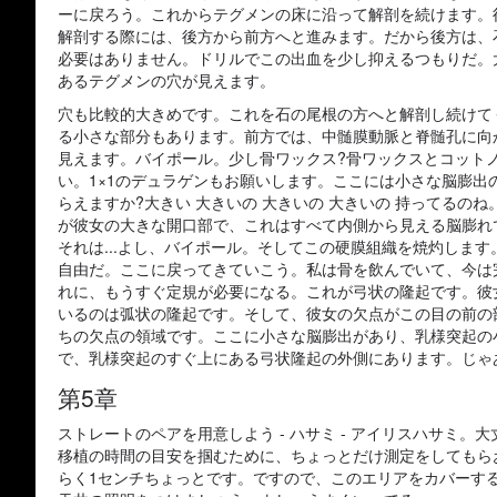
ーに戻ろう。これからテグメンの床に沿って解剖を続けます。
解剖する際には、後方から前方へと進みます。だから後方は、
必要はありません。ドリルでこの出血を少し抑えるつもりだ。
あるテグメンの穴が見えます。
穴も比較的大きめです。これを石の尾根の方へと解剖し続けて
る小さな部分もあります。前方では、中髄膜動脈と脊髄孔に向
見えます。バイポール。少し骨ワックス?骨ワックスとコット
い。1×1のデュラゲンもお願いします。ここには小さな脳膨
らえますか?大きい 大きいの 大きいの 大きいの 持ってる
が彼女の大きな開口部で、これはすべて内側から見える脳膨れ
それは...よし、バイポール。そしてこの硬膜組織を焼灼しま
自由だ。ここに戻ってきていこう。私は骨を飲んでいて、今は完
れに、もうすぐ定規が必要になる。これが弓状の隆起です。彼
いるのは弧状の隆起です。そして、彼女の欠点がこの目の前の
ちの欠点の領域です。ここに小さな脳膨出があり、乳様突起の
で、乳様突起のすぐ上にある弓状隆起の外側にあります。じゃ
第5章
ストレートのペアを用意しよう - ハサミ - アイリスハサミ
移植の時間の目安を掴むために、ちょっとだけ測定をしてもら
らく1センチちょっとです。ですので、このエリアをカバーする