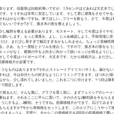
取ります。頭蓋骨は比較的薄いですが、1.5センチほどあれば大丈夫で
です。そうすれば非常に安定しています。そして君に灌漑をさせてやる
れはかなり薄いですね。来てほしい...フリーを飲もう。さて、今度は
てもいいですか?さて、接ぎ木の形を整えましょう。
少し輪郭を整える必要があります。モスキート、そして今度はダイヤモ
お願いします。もっと灌漑を。よし、じゃあ確認しよう。手術現場に戻
しだけ、まだ少し長すぎて幅広すぎるかもしれません。ちょっと双極性
る。さあ、もう一度蚊とドリルを使おう。ですので、接ぎ木の形をもう
エッジがなく、硬膜の中を上向きに向かって鋭いエッジが残るようにし
て今度はバイポールです。大丈夫です。だから移植片は...まだ少し..
は筋膜移植片が必要です。
ようなものはありますか?それとストレートアイリスハサミも。歯がない
すれば、今は自分たちの好きなようにトリミングできます。ほつれた端
ながら、少し濡れてしまいました。これを二つに分けます。1つ目は最
チで固定します。
て残るんだ。そんな風に。グラフを置く前に、まずフェイシアのシート
重ねます。それをここに平らに置いて。その小さなJ解剖器を今もらえま
ようにするよ。J解剖。そうですね。筋膜移植片ができて、広げてみます
もらえますか?今から骨移植をセットします。このエリアにこうやって
そのまま―うん、完璧だ。今からこの骨移植片を2回目の筋膜移植で覆い