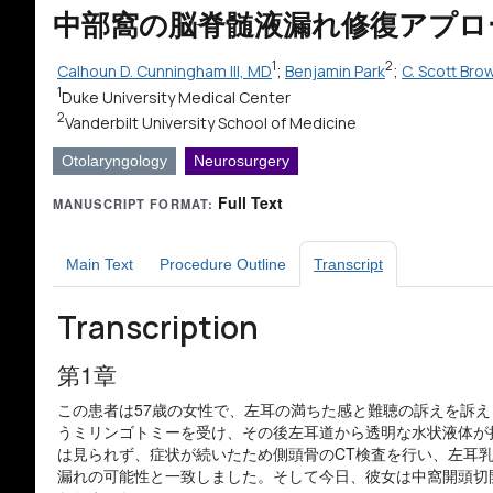
中部窩の脳脊髄液漏れ修復アプロ
1
2
Calhoun D. Cunningham III, MD
;
Benjamin Park
;
C. Scott Br
1
Duke University Medical Center
2
Vanderbilt University School of Medicine
Otolaryngology
Neurosurgery
Full Text
MANUSCRIPT FORMAT:
Main Text
Procedure Outline
Transcript
Transcription
第1章
この患者は57歳の女性で、左耳の満ちた感と難聴の訴えを訴
うミリンゴトミーを受け、その後左耳道から透明な水状液体が
は見られず、症状が続いたため側頭骨のCT検査を行い、左耳
漏れの可能性と一致しました。そして今日、彼女は中窩開頭切