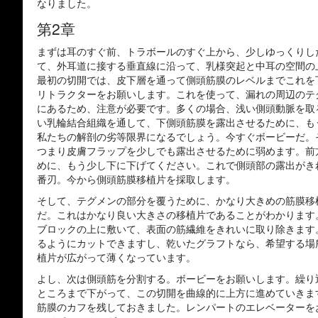
なりました。
第2章
まずは耳のすぐ前、トラボールのすぐ上から、少しゆっくりし
て、外耳道に接する垂直線に沿って、乳様突起と中耳の空間の
最初の切開では、皮下層を通って側頭筋膜のレベルまでこれを
リトラクターをお願いします。これを使って、漏れの周辺のテ
にあるため、注意が必要です。多くの場合、浅い側頭動脈を取
い乳輪結合組織を通して、下側頭筋膜を露出させるために、も
私たちの解剖の劣等限界になるでしょう。今すぐボービーだ。そ
つまり皮膚フラップを少しでも露出させるために弱めます。前
めに、もう少し下に下げてください。これで側頭部の露出がき
番刃。今から側頭筋膜移植片を採取します。
そして、テグメンの部分を覆うために、かなり大きめの筋膜移
だ。これはかなり良い大きさの移植片であることがわかります
ブロックの上に敷いて、表面の筋繊維をきれいに取り除きます
るようにカットできますし、乾いたグラフトなら、希望する場
植片が広がって薄くなっています。
よし、次は側頭筋を分割する。ボービーをお願いします。繰り
ところまで下がって、この切開を曲線的に上方に進めていきま
筋膜のカフを残しておきました。レンパートのエレベーターを