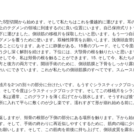
たS型切開から始めます。そして私たちはこれを優越的に運びます。耳
上のテグメンの領域に到達するのに良い位置にいます。自己保持式リト
下に運びました。側頭筋の移植片を採取したいと思います。もう一つ自
グメンを覆うために使います。双極性障害をお願いします。浅側頭血管
ることになります。あそこに静脈がある。15番のブレード。そして今度
う少し深く解剖を続けます。下位には、大顎骨の根を触りたいと思いま
して今、私は頬骨の根を触ることができます。15. そして今、私たち
方と後方の両方です。開頭手術のために、側頭筋膜と下骨をしっかり露
れいにできています。これが私たちの側頭筋膜のすべてです。スムースピ
植片を2つの別々の部分に分けたいです。もうすぐシラスティックブロ
。そして今度はシラスティックブロックです。そしてこの移植片をシラ
。私は通常、このグラフトを薄く広げてから脱水します。そうすれば後
所に入れて平らに敷くのが少し楽です。濡れすぎて形が崩れ始める前に
返しますが、頬骨の根部が下側の部分にある場所を触ります。下から始
す。そして、手術の終わりに再近似しやすくするために、筋肉の端に少
お願いします。そして、この筋肉を前後に持ち上げて、側頭皮質を露出