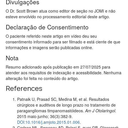
Divulgações
O Dr. Scott Brown atua como editor de seção no JOMI e não
esteve envolvido no processamento editorial deste artigo.
Declaração de Consentimento
O paciente referido neste artigo em vídeo deu seu
consentimento informado para ser filmado e está ciente de que
informações e imagens serão publicadas online.
Nota
Resumo adicionado após publicação em 27/07/2025 para
atender aos requisitos de indexação e acessibilidade. Nenhuma
alteração foi feita no conteúdo do artigo.
References
Patnaik U, Prasad SC, Medina M, et al. Resultados
cirúrgicos e auditivos de longo prazo no tratamento de
paragangliomas timpanomastóideos.
Am J Otolaringol.
2015
maio-junho; 36(3):382-9.
DOI:10.1016/j.amjoto.2015.01.006
.
Carlson ML, Sweeney AD, Pelosi S, quer GB, Glasscock