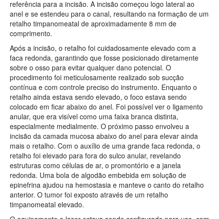
referência para a incisão. A incisão começou logo lateral ao
anel e se estendeu para o canal, resultando na formação de um
retalho timpanomeatal de aproximadamente 8 mm de
comprimento.
Após a incisão, o retalho foi cuidadosamente elevado com a
faca redonda, garantindo que fosse posicionado diretamente
sobre o osso para evitar qualquer dano potencial. O
procedimento foi meticulosamente realizado sob sucção
contínua e com controle preciso do instrumento. Enquanto o
retalho ainda estava sendo elevado, o foco estava sendo
colocado em ficar abaixo do anel. Foi possível ver o ligamento
anular, que era visível como uma faixa branca distinta,
especialmente medialmente. O próximo passo envolveu a
incisão da camada mucosa abaixo do anel para elevar ainda
mais o retalho. Com o auxílio de uma grande faca redonda, o
retalho foi elevado para fora do sulco anular, revelando
estruturas como células de ar, o promontório e a janela
redonda. Uma bola de algodão embebida em solução de
epinefrina ajudou na hemostasia e manteve o canto do retalho
anterior. O tumor foi exposto através de um retalho
timpanomeatal elevado.