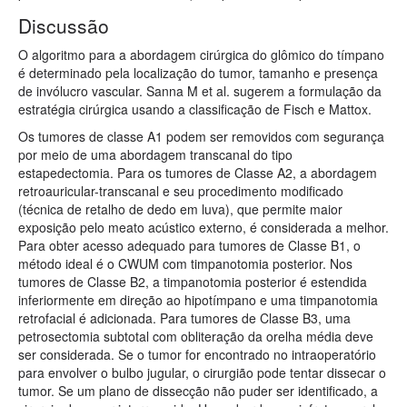
Discussão
O algoritmo para a abordagem cirúrgica do glômico do tímpano
é determinado pela localização do tumor, tamanho e presença
de invólucro vascular. Sanna M et al. sugerem a formulação da
estratégia cirúrgica usando a classificação de Fisch e Mattox.
Os tumores de classe A1 podem ser removidos com segurança
por meio de uma abordagem transcanal do tipo
estapedectomia. Para os tumores de Classe A2, a abordagem
retroauricular-transcanal e seu procedimento modificado
(técnica de retalho de dedo em luva), que permite maior
exposição pelo meato acústico externo, é considerada a melhor.
Para obter acesso adequado para tumores de Classe B1, o
método ideal é o CWUM com timpanotomia posterior. Nos
tumores de Classe B2, a timpanotomia posterior é estendida
inferiormente em direção ao hipotímpano e uma timpanotomia
retrofacial é adicionada. Para tumores de Classe B3, uma
petrosectomia subtotal com obliteração da orelha média deve
ser considerada. Se o tumor for encontrado no intraoperatório
para envolver o bulbo jugular, o cirurgião pode tentar dissecar o
tumor. Se um plano de dissecção não puder ser identificado, a