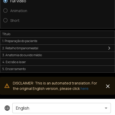
Full Video
Animation
Short
Título
1. Preparação do paciente
2. Retalho timpanomeatal
3. Anatomia do ouvido médio
4. Excisão a laser
5. Encerramento
DISCLAIMER: This is an automated translation. For
the original English version, please click
here.
English