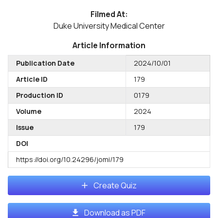
Filmed At:
Duke University Medical Center
Article Information
Publication Date
2024/10/01
Article ID
179
Production ID
0179
Volume
2024
Issue
179
DOI
https://doi.org/10.24296/jomi/179
Create Quiz
Download as PDF