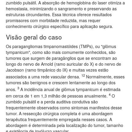
zumbido pulsátil. A absorção de hemoglobina do laser otimiza a
hemostasia, minimizando o sangramento e preservando as
estruturas circundantes. Essa técnica oferece resultados
promissores com morbidade reduzida, mas requer
conhecimento cirúrgico específico para aplicação segura.
Visão geral do caso
Os paragangliomas timpanomastóides (TMPs), ou "glômus
tympanicum", como são mais comumente conhecidos, são
tumores que surgem de paragânglios que se encontram ao
longo do nervo de Arnold (ramo auricular do X) e do nervo de
Jacobson (ramo timpânico do IX) e muitas vezes estão
12
associados a uma rede vascular densa.
Normalmente, esses
tumores são benignos e crescem lentamente ao longo dos
3
anos.
A incidência anual de glômus tympanicum é estimada
4
em cerca de 1 em 1,3 milhão de pessoas anualmente.
O
zumbido pulsátil e a perda auditiva condutiva são
frequentemente observados como sintomas manifestos desse
tumor. A ressecção cirúrgica completa é uma abordagem
terapêutica frequentemente empregada nesses casos. A
abordagem é determinada pela localização do tumor, tamanho
e existência de invólucro vascular.