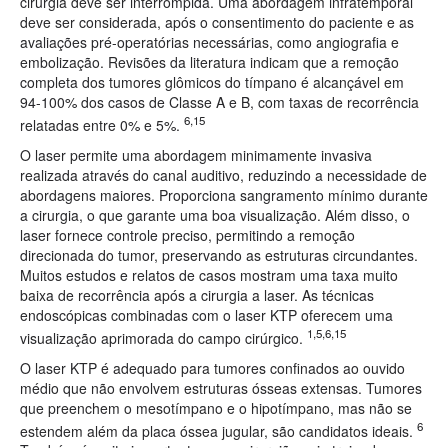
cirurgia deve ser interrompida. Uma abordagem infratemporal
deve ser considerada, após o consentimento do paciente e as
avaliações pré-operatórias necessárias, como angiografia e
embolização. Revisões da literatura indicam que a remoção
completa dos tumores glômicos do tímpano é alcançável em
94-100% dos casos de Classe A e B, com taxas de recorrência
6,15
relatadas entre 0% e 5%.
O laser permite uma abordagem minimamente invasiva
realizada através do canal auditivo, reduzindo a necessidade de
abordagens maiores. Proporciona sangramento mínimo durante
a cirurgia, o que garante uma boa visualização. Além disso, o
laser fornece controle preciso, permitindo a remoção
direcionada do tumor, preservando as estruturas circundantes.
Muitos estudos e relatos de casos mostram uma taxa muito
baixa de recorrência após a cirurgia a laser. As técnicas
endoscópicas combinadas com o laser KTP oferecem uma
1,5,6,15
visualização aprimorada do campo cirúrgico.
O laser KTP é adequado para tumores confinados ao ouvido
médio que não envolvem estruturas ósseas extensas. Tumores
que preenchem o mesotímpano e o hipotímpano, mas não se
6
estendem além da placa óssea jugular, são candidatos ideais.