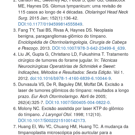
ME, Haynes DS. Glomus tympanicum: uma revisão de
115 casos ao longo de 4 décadas.
Otolaringol Head Neck
Surg
. 2015 Jan; 152(1):136-42.
DOI:10.1177/0194599814555849
.
Fang TY, Tsai BS, Rivas A, Haynes DS. Neoplasia
benigna, paragangliomas-glômico do tímpano.
Enciclopédia de Otorrinolaringologia, Cirurgia de Cabeça
e Pescoço
. 2013.
DOI:10.1007/978-3-642-23499-6_639
.
Liu JK, Gupta G, Christiano LD, Fukushima T. Tratamento
cirúrgico de tumores do forame jugular. In:
Técnicas
Neurocirúrgicas Operatórias de Schmidek e Sweet:
Indicações, Métodos e Resultados: Sexta Edição
. Vol 1.
2012.
doi:10.1016/b978-1-4160-6839-6.10044-9
.
Durvasula VS, De R, Baguley DM, Moffat DA. Excisão a
laser de tumores glômicos do tímpano: resultados a longo
prazo.
Eur Arch Otorrinolaringo
. Abril de 2005;
262(4):325-7.
DOI:10.1007/S00405-004-0822-0
.
Molony NC. Excisão assistida por laser KTP do glômico
do tímpano.
J Laryngol Otol
. 1998; 112(10).
DOI:10.1017/S0022215100142173
.
Huang EI, Wu YC, Chuang HM, Huang TC. A mudança da
timpanoplastia microscópica pós-auricular para a