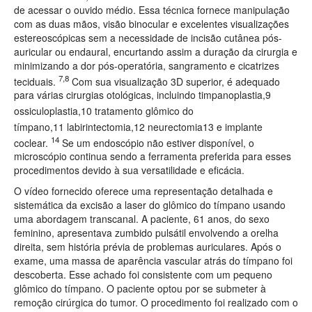
de acessar o ouvido médio. Essa técnica fornece manipulação
com as duas mãos, visão binocular e excelentes visualizações
estereoscópicas sem a necessidade de incisão cutânea pós-
auricular ou endaural, encurtando assim a duração da cirurgia e
minimizando a dor pós-operatória, sangramento e cicatrizes
7,8
teciduais.
Com sua visualização 3D superior, é adequado
para várias cirurgias otológicas, incluindo timpanoplastia,9
ossiculoplastia,10
tratamento glômico do
tímpano,11
labirintectomia,12 neurectomia13 e implante
14
coclear.
Se um endoscópio não estiver disponível, o
microscópio continua sendo a ferramenta preferida para esses
procedimentos devido à sua versatilidade e eficácia.
O vídeo fornecido oferece uma representação detalhada e
sistemática da excisão a laser do glômico do tímpano usando
uma abordagem transcanal. A paciente, 61 anos, do sexo
feminino, apresentava zumbido pulsátil envolvendo a orelha
direita, sem história prévia de problemas auriculares. Após o
exame, uma massa de aparência vascular atrás do tímpano foi
descoberta. Esse achado foi consistente com um pequeno
glômico do tímpano. O paciente optou por se submeter à
remoção cirúrgica do tumor. O procedimento foi realizado com o