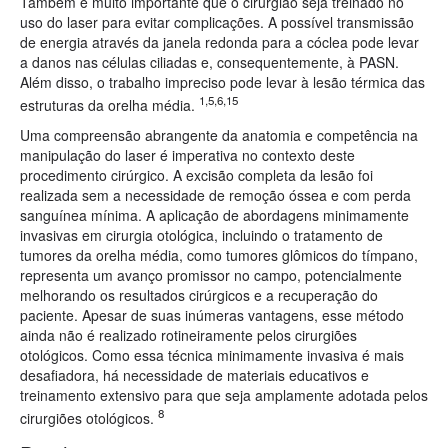
Também é muito importante que o cirurgião seja treinado no
uso do laser para evitar complicações. A possível transmissão
de energia através da janela redonda para a cóclea pode levar
a danos nas células ciliadas e, consequentemente, à PASN.
Além disso, o trabalho impreciso pode levar à lesão térmica das
1,5,6,15
estruturas da orelha média.
Uma compreensão abrangente da anatomia e competência na
manipulação do laser é imperativa no contexto deste
procedimento cirúrgico. A excisão completa da lesão foi
realizada sem a necessidade de remoção óssea e com perda
sanguínea mínima. A aplicação de abordagens minimamente
invasivas em cirurgia otológica, incluindo o tratamento de
tumores da orelha média, como tumores glômicos do tímpano,
representa um avanço promissor no campo, potencialmente
melhorando os resultados cirúrgicos e a recuperação do
paciente. Apesar de suas inúmeras vantagens, esse método
ainda não é realizado rotineiramente pelos cirurgiões
otológicos. Como essa técnica minimamente invasiva é mais
desafiadora, há necessidade de materiais educativos e
treinamento extensivo para que seja amplamente adotada pelos
8
cirurgiões otológicos.