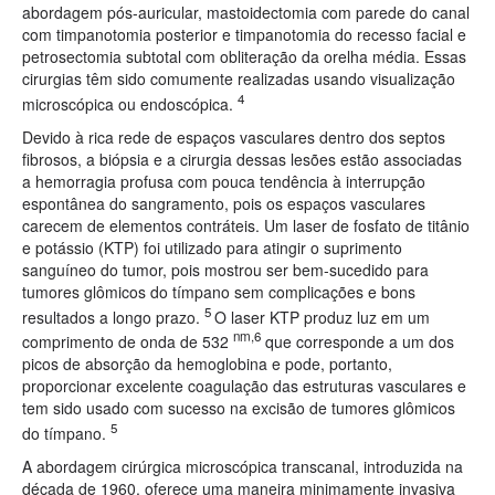
abordagem pós-auricular, mastoidectomia com parede do canal
com timpanotomia posterior e timpanotomia do recesso facial e
petrosectomia subtotal com obliteração da orelha média. Essas
cirurgias têm sido comumente realizadas usando visualização
4
microscópica ou endoscópica.
Devido à rica rede de espaços vasculares dentro dos septos
fibrosos, a biópsia e a cirurgia dessas lesões estão associadas
a hemorragia profusa com pouca tendência à interrupção
espontânea do sangramento, pois os espaços vasculares
carecem de elementos contráteis. Um laser de fosfato de titânio
e potássio (KTP) foi utilizado para atingir o suprimento
sanguíneo do tumor, pois mostrou ser bem-sucedido para
tumores glômicos do tímpano sem complicações e bons
5
resultados a longo prazo.
O laser KTP produz luz em um
nm,6
comprimento de onda de 532
que corresponde a um dos
picos de absorção da hemoglobina e pode, portanto,
proporcionar excelente coagulação das estruturas vasculares e
tem sido usado com sucesso na excisão de tumores glômicos
5
do tímpano.
A abordagem cirúrgica microscópica transcanal, introduzida na
década de 1960, oferece uma maneira minimamente invasiva