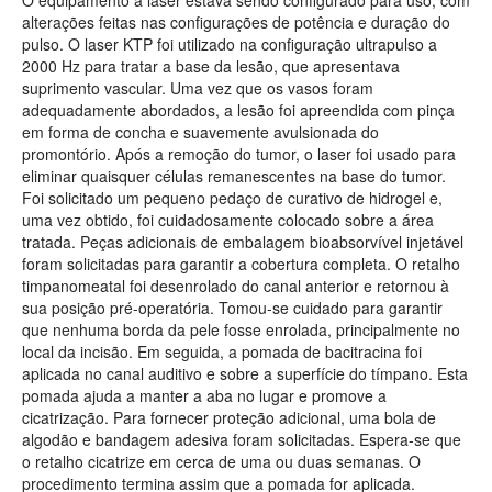
O equipamento a laser estava sendo configurado para uso, com
alterações feitas nas configurações de potência e duração do
pulso. O laser KTP foi utilizado na configuração ultrapulso a
2000 Hz para tratar a base da lesão, que apresentava
suprimento vascular. Uma vez que os vasos foram
adequadamente abordados, a lesão foi apreendida com pinça
em forma de concha e suavemente avulsionada do
promontório. Após a remoção do tumor, o laser foi usado para
eliminar quaisquer células remanescentes na base do tumor.
Foi solicitado um pequeno pedaço de curativo de hidrogel e,
uma vez obtido, foi cuidadosamente colocado sobre a área
tratada. Peças adicionais de embalagem bioabsorvível injetável
foram solicitadas para garantir a cobertura completa. O retalho
timpanomeatal foi desenrolado do canal anterior e retornou à
sua posição pré-operatória. Tomou-se cuidado para garantir
que nenhuma borda da pele fosse enrolada, principalmente no
local da incisão. Em seguida, a pomada de bacitracina foi
aplicada no canal auditivo e sobre a superfície do tímpano. Esta
pomada ajuda a manter a aba no lugar e promove a
cicatrização. Para fornecer proteção adicional, uma bola de
algodão e bandagem adesiva foram solicitadas. Espera-se que
o retalho cicatrize em cerca de uma ou duas semanas. O
procedimento termina assim que a pomada for aplicada.