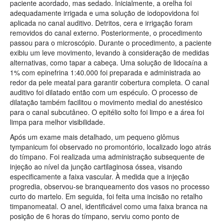
paciente acordado, mas sedado. Inicialmente, a orelha foi
adequadamente irrigada e uma solução de iodopovidona foi
aplicada no canal auditivo. Detritos, cera e irrigação foram
removidos do canal externo. Posteriormente, o procedimento
passou para o microscópio. Durante o procedimento, a paciente
exibiu um leve movimento, levando à consideração de medidas
alternativas, como tapar a cabeça. Uma solução de lidocaína a
1% com epinefrina 1:40.000 foi preparada e administrada ao
redor da pele meatal para garantir cobertura completa. O canal
auditivo foi dilatado então com um espéculo. O processo de
dilatação também facilitou o movimento medial do anestésico
para o canal subcutâneo. O epitélio solto foi limpo e a área foi
limpa para melhor visibilidade.
Após um exame mais detalhado, um pequeno glômus
tympanicum foi observado no promontório, localizado logo atrás
do tímpano. Foi realizada uma administração subsequente de
injeção ao nível da junção cartilaginosa óssea, visando
especificamente a faixa vascular. À medida que a injeção
progredia, observou-se branqueamento dos vasos no processo
curto do martelo. Em seguida, foi feita uma incisão no retalho
timpanomeatal. O anel, identificável como uma faixa branca na
posição de 6 horas do tímpano, serviu como ponto de