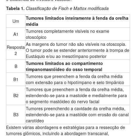
Tabela 1.
Classificação de Fisch e Mattox modificada
Tumores limitados inteiramente à fenda da orelha
Um
média
Tumores completamente visíveis no exame
A1
otoscópico
As margens do tumor não são visíveis na otoscopia.
Resposta
O tumor pode se estender anteriormente à trompa de
2
Eustáquio e/ou ao mesotímpano posterior
Tumores limitados ao compartimento
B
timpanomastóideo do osso temporal
Tumores que preenchem a fenda da orelha média
B1
com extensão para o hipotímpano e seio timpânico
Tumores que preenchem a fenda da orelha média,
B2
estendendo-se para a mastoide e medialmente para
o segmento mastóideo do nervo facial
Tumores preenchendo a cavidade da orelha média,
B3
estendendo-se para a mastóide com erosão do canal
carotídeo
Existem várias abordagens e estratégias para a ressecção de
tumores glômicos, incluindo a abordagem transcanal,