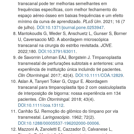
transcanal pode ter melhorias semelhantes em
frequências específicas, com melhor fechamento do
espaço aéreo-ósseo em baixas frequências e um efeito
mínimo da curva de aprendizado.
PLoS Um
. 2021; 16 (7
de julho).
DOI:10.1371/journal.pone.0253947
.
Mantokoudis G, Weder S, Anschuetz L, Gunser S, Borner
U, Caversaccio MD. A abordagem microscópica
transcanal na cirurgia do estribo revisitada.
JOVE
.
2022;180.
DOI:10.3791/63011
.
de Savornin Lohman EAJ, Borgstein J. Timpanoplastia
transmeatal de perfurações subtotais e anteriores: uma
experiência de instituição única incluindo 94 pacientes.
Clin Otorriningal.
2017; 42(4).
DOI:10.1111/COA.12829
.
Aslan A, Tanyeri Toker G, Ozgur E. Abordagem
transcanal para timpanoplastia tipo 2 com ossiculoplastia
de interposição de bigorna: nossa experiência em 134
pacientes.
Clin Otorriningal.
2018; 43(4).
DOI:10.1111/coa.13112
.
Canhão SJ. Remoção do glômico do tímpano por via
transmeatal.
Laringoscópio
. 1962; 72(2).
DOI:10.1288/00005537-196202000-00006
.
Mazzoni A, Zanoletti E, Cazzador D, Calvanese L,