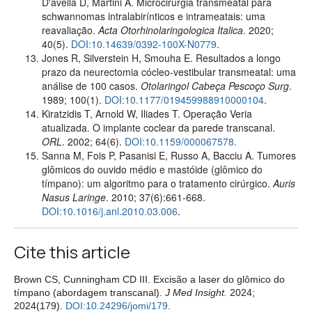
D'avella D, Martini A. Microcirurgia transmeatal para
schwannomas intralabirínticos e intrameatais: uma
reavaliação.
Acta Otorhinolaringologica Italica
. 2020;
40(5).
DOI:10.14639/0392-100X-N0779
.
Jones R, Silverstein H, Smouha E. Resultados a longo
prazo da neurectomia cócleo-vestibular transmeatal: uma
análise de 100 casos.
Otolaringol Cabeça Pescoço Surg
.
1989; 100(1).
DOI:10.1177/019459988910000104
.
Kiratzidis T, Arnold W, Iliades T. Operação Veria
atualizada. O implante coclear da parede transcanal.
ORL
. 2002; 64(6).
DOI:10.1159/000067578.
Sanna M, Fois P, Pasanisi E, Russo A, Bacciu A. Tumores
glômicos do ouvido médio e mastóide (glômico do
tímpano): um algoritmo para o tratamento cirúrgico.
Auris
Nasus Laringe
. 2010; 37(6):661-668.
DOI:10.1016/j.anl.2010.03.006
.
Cite this article
Brown CS, Cunningham CD III. Excisão a laser do glômico do
tímpano (abordagem transcanal).
J Med Insight.
2024;
2024(179).
DOI:10.24296/jomi/179
.