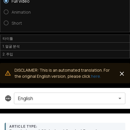
Full Video
Animation
Short
타이틀
1. 얼굴 분석
2. 주입
DISCLAIMER: This is an automated translation. For
the original English version, please click
here.
English
ARTICLE TYPE: