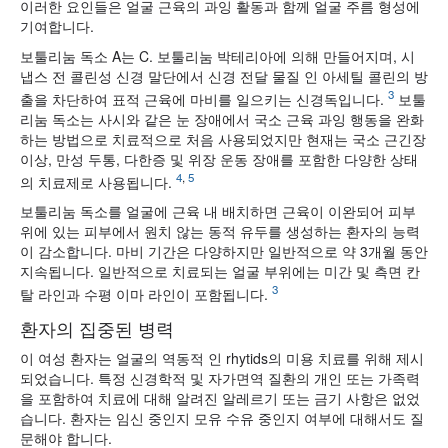
이러한 요인들은 얼굴 근육의 과잉 활동과 함께 얼굴 주름 형성에
기여합니다.
보툴리눔 독소 A는 C. 보툴리눔 박테리아에 의해 만들어지며, 시
냅스 전 콜린성 신경 말단에서 신경 전달 물질 인 아세틸 콜린의 방
3
출을 차단하여 표적 근육에 마비를 일으키는 신경독입니다.
보툴
리눔 독소는 사시와 같은 눈 장애에서 국소 근육 과잉 행동을 완화
하는 방법으로 치료적으로 처음 사용되었지만 현재는 국소 근긴장
이상, 만성 두통, 다한증 및 위장 운동 장애를 포함한 다양한 상태
4
,
5
의 치료제로 사용됩니다.
보툴리눔 독소를 얼굴에 근육 내 배치하면 근육이 이완되어 피부
위에 있는 피부에서 원치 않는 동적 유두를 생성하는 환자의 능력
이 감소합니다. 마비 기간은 다양하지만 일반적으로 약 3개월 동안
지속됩니다. 일반적으로 치료되는 얼굴 부위에는 미간 및 측면 칸
3
탈 라인과 수평 이마 라인이 포함됩니다.
환자의 집중된 병력
이 여성 환자는 얼굴의 역동적 인 rhytids의 미용 치료를 위해 제시
되었습니다. 특정 신경학적 및 자가면역 질환의 개인 또는 가족력
을 포함하여 치료에 대해 알려진 알레르기 또는 금기 사항은 없었
습니다. 환자는 임신 중인지 모유 수유 중인지 여부에 대해서도 질
문해야 합니다.