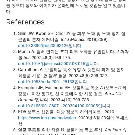
를 했으며 정보와 이미지가 온라인에 게시될 것임을 알고 있습니
다.
References
Shin JW, Kwon SH, Choi JY
등
피부 노화 및 노화 방지 접
근법의 분자 메커니즘.
Int J Mol Sci
. 2019;20(9).
doi:10.3390/ijms20092126입니다.
Morita A. 담배 연기는 조기 피부 노화를 유발합니다.
J 더마
톨 Sci
. 2007;48(3):169-175.
doi:10.1016/j.jdermsci.2007.06.015입니다.
Carruthers A. 보툴리눔 독소 유형 A: 윗면의 과거 및 현재
화장품 사용.
한 달에 질병
. 2002;48(5):299-322.
doi:10.1053/mda.2001.25138입니다.
Frampton JE, Easthope SE. 보툴리눔 독소 A (보톡스® 화
장품) : 미간 찡그린 선 치료에 대한 사용 검토.
Am J Clin
Dermatol
입니다. 2003;4(10):709-725.
doi:10.2165/00128071-200304100-00005입니다.
FDA 보톡스 삽입물. 처방 정보의 하이라이트.; 2010.
https://www.fda.gov/medwatch
. 2020년 8월 23일에 액세스
함.
얼굴 주름을 위한 작은 R. 보툴리눔 독소 주사.
Am Fam 의