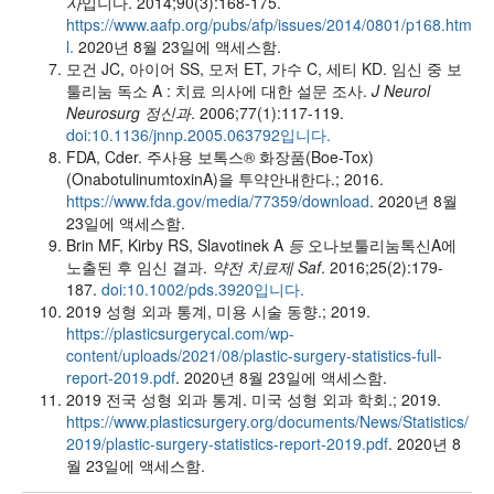
사
입니다. 2014;90(3):168-175.
https://www.aafp.org/pubs/afp/issues/2014/0801/p168.htm
l.
2020년 8월 23일에 액세스함.
모건 JC, 아이어 SS, 모저 ET, 가수 C, 세티 KD. 임신 중 보
툴리눔 독소 A : 치료 의사에 대한 설문 조사.
J Neurol
Neurosurg 정신과
. 2006;77(1):117-119.
doi:10.1136/jnnp.2005.063792입니다.
FDA, Cder. 주사용 보톡스® 화장품(Boe-Tox)
(OnabotulinumtoxinA)을 투약안내한다.; 2016.
https://www.fda.gov/media/77359/download
. 2020년 8월
23일에 액세스함.
Brin MF, Kirby RS, Slavotinek A
등
오나보툴리눔톡신A에
노출된 후 임신 결과.
약전 치료제 Saf
. 2016;25(2):179-
187.
doi:10.1002/pds.3920입니다.
2019 성형 외과 통계, 미용 시술 동향.; 2019.
https://plasticsurgerycal.com/wp-
content/uploads/2021/08/plastic-surgery-statistics-full-
report-2019.pdf
. 2020년 8월 23일에 액세스함.
2019 전국 성형 외과 통계. 미국 성형 외과 학회.; 2019.
https://www.plasticsurgery.org/documents/News/Statistics/
2019/plastic-surgery-statistics-report-2019.pdf
. 2020년 8
월 23일에 액세스함.