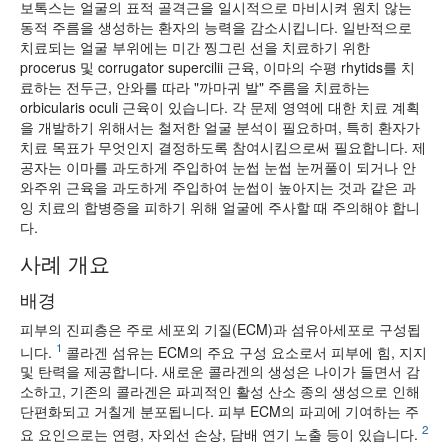
보톡스는 얼굴의 표적 골격근을 일시적으로 마비시켜 원치 않는
동적 주름을 생성하는 환자의 능력을 감소시킵니다. 일반적으로
치료되는 얼굴 부위에는 미간 찡그린 선을 치료하기 위한
procerus 및 corrugator supercilii 근육, 이마의 수평 rhytids를 치
료하는 전두근, 안와를 따라 "까마귀 발" 주름을 치료하는
orbicularis oculi 근육이 있습니다. 각 문제 영역에 대한 치료 계획
을 개발하기 위해서는 철저한 얼굴 분석이 필요하며, 특히 환자가
치료 목표가 무엇인지 결정하도록 참여시킴으로써 필요합니다. 제
공자는 이마를 과도하게 주입하여 눈썹 눈썹 눈꺼풀이 되거나 안
와주위 근육을 과도하게 주입하여 눈썹이 높아지는 것과 같은 과
잉 치료의 합병증을 피하기 위해 얼굴에 주사할 때 주의해야 합니
다.
사례 개요
배경
피부의 진피층은 주로 세포외 기질(ECM)과 섬유아세포로 구성됩
1
니다.
콜라겐 섬유는 ECM의 주요 구성 요소로서 피부에 힘, 지지
및 탄력을 제공합니다. 새로운 콜라겐의 생성은 나이가 들면서 감
소하고, 기존의 콜라겐은 파괴적인 활성 산소 종의 생성으로 인해
단편화되고 거칠게 분포됩니다. 피부 ECM의 파괴에 기여하는 주
2
요 요인으로는 연령, 자외선 손상, 담배 연기 노출 등이 있습니다.