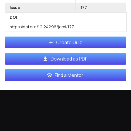
Issue
177
DOI
https://doi.org/10.24296/jomi/177
Create Quiz
Download as PDF
Find a Mentor