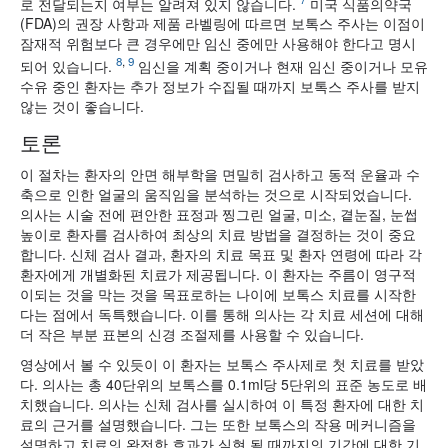
로 전달되는지 여부는 알려져 있지 않습니다.
미국 식품의약국
(FDA)의 권장 사항과 제품 라벨링에 따르면 보톡스 주사는 이점이
잠재적 위험보다 큰 경우에만 임신 중에만 사용해야 한다고 명시
8
,
9
되어 있습니다.
임신을 계획 중이거나 현재 임신 중이거나 모유
수유 중인 환자는 추가 정보가 수집될 때까지 보톡스 주사를 받지
않는 것이 좋습니다.
토론
이 절차는 환자의 안면 해부학을 면밀히 검사하고 동적 운율과 수
축으로 인한 얼굴의 움직임을 분석하는 것으로 시작되었습니다.
의사는 시술 전에 편안한 표정과 찡그린 얼굴, 미소, 곁눈질, 눈썹
높이로 환자를 검사하여 최상의 치료 방법을 결정하는 것이 중요
합니다. 신체 검사 결과, 환자의 치료 목표 및 환자 연령에 따라 각
환자에게 개별화된 치료가 제공됩니다. 이 환자는 주름이 영구적
이되는 것을 막는 것을 목표로하는 나이에 보톡스 치료를 시작한
다는 점에서 독특했습니다. 이를 통해 의사는 각 치료 세션에 대해
더 작은 부분 표본의 신경 조절제를 사용할 수 있습니다.
영상에서 볼 수 있듯이 이 환자는 보톡스 주사제로 첫 치료를 받았
다. 의사는 총 40단위의 보톡스를 0.1ml당 5단위의 표준 농도로 배
치했습니다. 의사는 신체 검사를 실시하여 이 특정 환자에 대한 치
료의 근거를 설명했습니다. 그는 또한 보톡스의 작용 메커니즘을
설명하고 치료의 완전한 효과가 실현 될 때까지의 기간에 대한 기