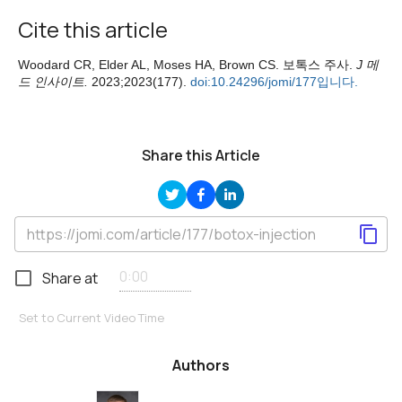
Cite this article
Woodard CR, Elder AL, Moses HA, Brown CS. 보톡스 주사.
J 메
드 인사이트.
2023;2023(177).
doi:10.24296/jomi/177입니다.
Share this Article
Share at
Set to Current Video Time
Authors