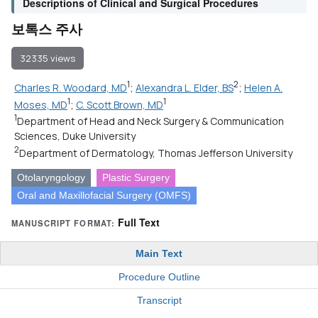
Descriptions of Clinical and Surgical Procedures
보톡스 주사
32335 views
1
2
Charles R. Woodard, MD
;
Alexandra L. Elder, BS
;
Helen A.
1
1
Moses, MD
;
C. Scott Brown, MD
1
Department of Head and Neck Surgery & Communication
Sciences, Duke University
2
Department of Dermatology, Thomas Jefferson University
Otolaryngology
Plastic Surgery
Oral and Maxillofacial Surgery (OMFS)
Full Text
MANUSCRIPT FORMAT:
Main Text
Procedure Outline
Transcript