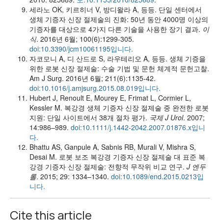
세라노 OK, 키르히너 V, 방디왈라 A, 등등. 단일 센터에서
생체 기증자 신장 절제술의 진화: 50년 동안 4000명 이상의
기증자를 대상으로 4가지 다른 기술을 사용한 장기 결과.
이
식
. 2016년 6월; 100(6):1299-305.
doi:10.3390/jcm10061195입니다.
자코모니 A, 디 산드로 S, 라우테리오 A, 등등. 생체 기증을
위한 로봇 신장 절제술: 수술 기법 및 문헌 체계적 문헌고찰.
Am J Surg. 2016년 6월; 211(6):1135-42.
doi:10.1016/j.amjsurg.2015.08.019입니다.
Hubert J, Renoult E, Mourey E, Frimat L, Cormier L,
Kessler M. 복강경 생체 기증자 신장 절제술 중 완전한 로봇
지원: 단일 사이트에서 38개 절차 평가.
국제 J Urol
. 2007;
14:986–989.
doi:10.1111/j.1442-2042.2007.01876.x입니
다.
Bhattu AS, Ganpule A, Sabnis RB, Murali V, Mishra S,
Desai M. 로봇 보조 복강경 기증자 신장 절제술 대 표준 복
강경 기증자 신장 절제술: 전향적 무작위 비교 연구.
J 엔두
롤
. 2015; 29: 1334–1340.
doi:10.1089/end.2015.0213입
니다.
Cite this article