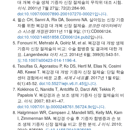
대 개복 수술 생체 기증자 신장 절제술의 무작위 대조 시험.
이식
. 2001년 7월 27일; 72(2):284-90.
doi:10.1097/00007890-200107270-00021입니다.
윌슨 CH, Sanni A, Rix DA, Soomro NA. 살아있는 신장 기증
자를 위한 복강경 대 개복 신장 절제술.
코크란 데이터베이
스 시스템 개정판
2011년 11월 9일; (11):CD006124.
doi:10.1002/14651858.CD006124.pub2
입니다.
Fonouni H, Mehrabi A, Golriz M, et al. 복강경 대 개방 생체
기증자 신장 절제술의 비교: 수술 합병증 및 결과에 대한 개
요.
Langenbecks 아치 서그
. 2014년 6월; 399(5):543-51.
도:10.1007/s00423-014-1196-4.
Tsoulfas G, Agorastou P, Ko DS, Hertl M, Elias N, Cosimi
AB, Kawai T. 복강경 대 개방 기증자 신장 절제술: 단일 학술
센터 경험에서 배운 교훈.
세계 J 네프롤
. 2017년 1월 6일;
6(1):45-52.
doi:10.5527/wjn.v6.i1.45입니다.
Kokkinos C, Nanidis T, Antcliffe D, Darzi AW, Tekkis P,
Papalois V. 복강경과 손 보조 생체 기증자 신장 절제술의 비
교.
이식
. 2007; 83:41–47.
doi:10.1097/01.tp.0000248761.56724.9c입니다.
Halgrimson WR, Campsen J, Mandell MS, Kelly MA, Kam
I, Zimmerman MA. 복강경 수술 후 기증자 합병증과 손 보
조 생체 기증자 신장 절제술 비교: 문헌 분석.
J 이식
. 2010;
2010: 825689.
도:10.1155/2010/825689
.