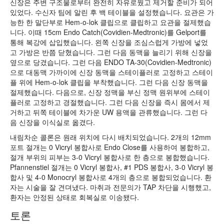
신장은 주변 구조물로부터 완전히 자유로웠고 제거할 준비가 되어
있었다. 수신자 팀에 알린 후 백 테이블을 설정했습니다. 요관은 가
능한 한 말단부로 Hem-o-lok 클립으로 클립하고 요관을 절제했습
니다. 이때 15cm Endo Catch(Covidien-Medtronic)를 Gelport를
통해 복강에 삽입했습니다. 왼쪽 신장을 조심스럽게 가방에 넣었
고 가방은 반쯤 닫혔습니다. 그런 다음 동맥을 늘리기 위해 신장을
옆으로 당겼습니다. 그런 다음 ENDO TA-30(Covidien-Medtronic)
으로 대동맥 가까이에 신장 동맥을 스테이플러로 고정하고 스테이
플 위에 Hem-o-lok 클립을 부착했습니다. 그런 다음 신장 동맥을
절제했습니다. 다음으로, 신장 정맥을 부신 정맥 원위부에 스테이
플러로 고정하고 경절했습니다. 그런 다음 신장을 즉시 몸에서 제
거하고 뒤쪽 테이블에 차가운 UW 용액을 관류했습니다. 그런 다
음 신장을 이식실로 옮겼다.
내림차순 콜론은 원래 위치에 다시 배치되었습니다. 2개의 12mm
포트 절개는 0 Vicryl 봉합사로 Endo Close를 사용하여 봉합하고,
절개 부위의 피부는 3-0 Vicryl 봉합사로 한 층으로 봉합했습니다.
Pfannenstiel 절개는 0 Vicryl 봉합사, #1 PDS 봉합사, 3-0 Vicryl 봉
합사 및 4-0 Monocryl 봉합사로 4개의 층으로 봉합되었습니다. 환
자는 시술을 잘 견뎌냈다. 마취과 전문의가 TAP 차단을 시행했고,
환자는 안정된 상태로 회복실로 이송됐다.
토론