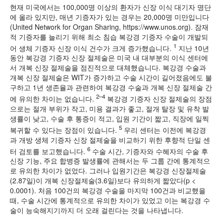
현재 미국에서는 100,000명 이상의 환자가 신장 이식 대기자 명단
에 올라 있지만, 매년 기증자가 있는 경우는 20,000명 미만입니다
(United Network for Organ Sharing, https://www.unos.org). 잠재
적 기증자를 늘리기 위해 최소 침습 복강경 기증자 수술이 개발되
1
어 생체 기증자 신장 이식 건수가 크게 증가했습니다.
지난 10년
동안 복강경 기증자 신장 절제술은 미국 내 대부분의 이식 센터에
서 개복 신장 절제술을 점진적으로 대체했습니다. 복강경 수술과
개복 신장 절제술은 WIT가 증가하고 수술 시간이 길어졌음에도 불
구하고 1년 생존율과 관련하여 복강경 수술과 개복 신장 절제술 간
2–4
에 유의한 차이는 없습니다.
복강경 기증자 신장 절제술의 장점
으로는 절개 부위가 작고, 미용 결과가 좋고, 절개 탈장 및 유착 발
생률이 낮고, 수술 후 통증이 적고, 입원 기간이 짧고, 직장에 일찍
5
복귀할 수 있다는 장점이 있습니다.
우리 센터는 이전에 복강경
과 개방 생체 기증자 신장 절제술을 비교하기 위한 후향적 단일 센
6
터 검토를 보고했습니다.
수술 시간, 기증자와 수혜자의 수술 후
신장 기능, 주요 합병증 발생률에 관해서는 두 그룹 간에 통계적으
로 유의한 차이가 없었다. 그러나 입원기간은 복강경 신장절제술
(2.87일)이 개복 신장절제술(3.6일)보다 유의하게 짧았다(p <
0.0001). 처음 100건의 복강경 수술을 마지막 100건과 비교했을
때, 수술 시간에 통계적으로 유의한 차이가 있었고 이는 복강경 수
술이 능숙해지기까지 더 오래 걸린다는 것을 나타냅니다.