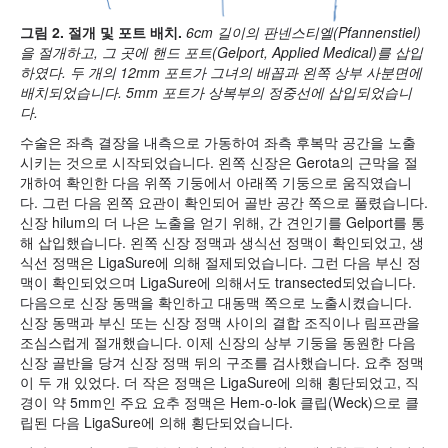
그림 2. 절개 및 포트 배치.
6cm 길이의 판넨스티엘(Pfannenstiel)
을 절개하고, 그 곳에 핸드 포트(Gelport, Applied Medical)를 삽입
하였다. 두 개의 12mm 포트가 그녀의 배꼽과 왼쪽 상부 사분면에
배치되었습니다. 5mm 포트가 상복부의 정중선에 삽입되었습니
다.
수술은 좌측 결장을 내측으로 가동하여 좌측 후복막 공간을 노출
시키는 것으로 시작되었습니다. 왼쪽 신장은 Gerota의 근막을 절
개하여 확인한 다음 위쪽 기둥에서 아래쪽 기둥으로 움직였습니
다. 그런 다음 왼쪽 요관이 확인되어 골반 공간 쪽으로 풀렸습니다.
신장 hilum의 더 나은 노출을 얻기 위해, 간 견인기를 Gelport를 통
해 삽입했습니다. 왼쪽 신장 정맥과 생식선 정맥이 확인되었고, 생
식선 정맥은 LigaSure에 의해 절제되었습니다. 그런 다음 부신 정
맥이 확인되었으며 LigaSure에 의해서도 transected되었습니다.
다음으로 신장 동맥을 확인하고 대동맥 쪽으로 노출시켰습니다.
신장 동맥과 부신 또는 신장 정맥 사이의 결합 조직이나 림프관을
조심스럽게 절개했습니다. 이제 신장의 상부 기둥을 동원한 다음
신장 골반을 당겨 신장 정맥 뒤의 구조를 검사했습니다. 요추 정맥
이 두 개 있었다. 더 작은 정맥은 LigaSure에 의해 횡단되었고, 직
경이 약 5mm인 주요 요추 정맥은 Hem-o-lok 클립(Weck)으로 클
립된 다음 LigaSure에 의해 횡단되었습니다.