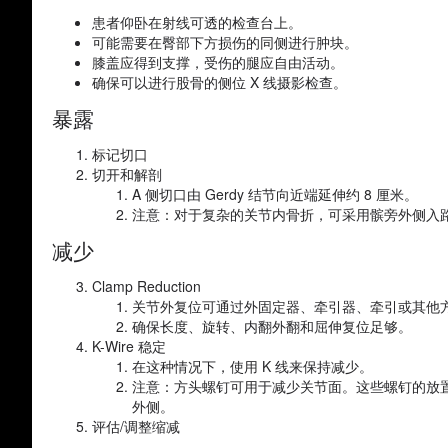
患者仰卧在射线可透的检查台上。
可能需要在臀部下方损伤的同侧进行肿块。
膝盖应得到支撑，受伤的腿应自由活动。
确保可以进行股骨的侧位 X 线摄影检查。
暴露
标记切口
切开和解剖
A 侧切口由 Gerdy 结节向近端延伸约 8 厘米。
注意：对于复杂的关节内骨折，可采用髌旁外侧入
减少
Clamp Reduction
关节外复位可通过外固定器、牵引器、牵引或其他
确保长度、旋转、内翻外翻和屈伸复位足够。
K-Wire 稳定
在这种情况下，使用 K 线来保持减少。
注意：方头螺钉可用于减少关节面。这些螺钉的放置
外侧。
评估/调整缩减