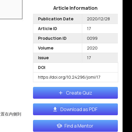
Article Information
Publication Date
2020/12/28
Article ID
17
Production ID
0099
Volume
2020
Issue
17
DOI
https://doi.org/10.24296/jomi/17
Create Quiz
Download as PDF
放置在内侧到
Find a Mentor