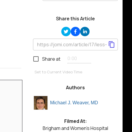
Share this Article
Share at
Set to Current Video Time
Authors
Michael J. Weaver, MD
Filmed At:
Brigham and Women's Hospital