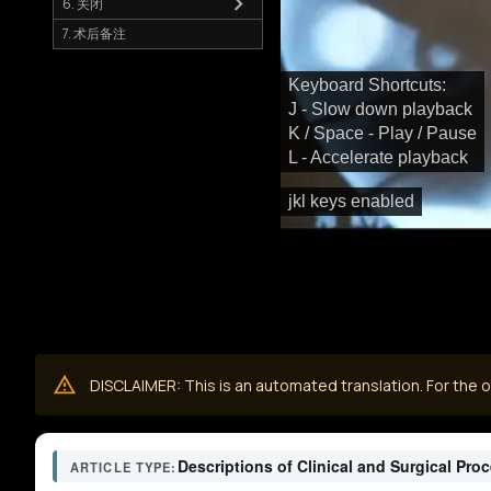
6. 关闭
7. 术后备注
Keyboard Shortcuts:
J - Slow down playback
K / Space - Play / Pause
L - Accelerate playback
jkl keys enabled
DISCLAIMER: This is an automated translation. For the or
Descriptions of Clinical and Surgical Pro
ARTICLE TYPE: