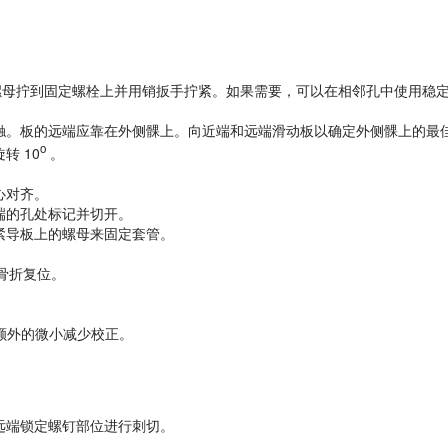
后将螺母拧到固定螺栓上并用销扳手拧紧。如果需要，可以在相邻孔中使用稳
触。板的远端应靠在外侧髁上。向近端和远端滑动板以确定外侧髁上的最
o
转 10
。
心对齐。
近端的孔处标记并切开。
紧导板上的螺母来固定套管。
和骨折复位。
器进行额外的微小减少校正。
远端锁定螺钉部位进行刺切。