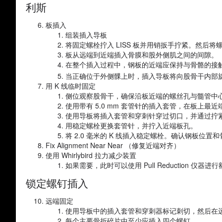
利斯
板插入
组装插入导板
将固定螺栓拧入 LISS 板并用销扳手拧紧。然
板从远端到近端插入骨膜和股外侧肌之间的间隙。
在整个插入过程中，钢板的近端应保持与骨骼的接
当正确位于外侧髁上时，插入导板将向股骨干内部旋
用 K 线临时固定
侧位观察股骨干，确保沿板近端的螺丝孔与髓管中
使用带有 5.0 mm 套管针的插入套管，在板上最
使用导板将插入套管和穿刺针穿过切口，并通过拧
用稳定螺栓更换套管针，并拧入近端板孔。
将 2.0 毫米的 K 线插入稳定螺栓。确认钢板位置
Fix Alignment Near Near （修复近端对齐）
使用 Whirlybird 拉力减少装置
如果需要，此时可以使用 Pull Reduction 仪
锁定螺钉插入
远端固定
使用导板中的插入套管和穿刺器标记刺切，然后在
每个主要骨折碎片中至少应插入四个螺钉。