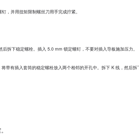
锁定螺钉，并用扭矩限制螺丝刀用手完成拧紧。
。
然后拆下稳定螺栓。插入 5.0 mm 锁定螺钉，不要对插入导板施加压力。
。将带有插入套筒的稳定螺栓放入两个相邻的开孔中。拆下 K 线，然后拆
室。