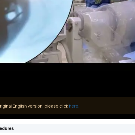
iginal English version, please click
here.
cedures