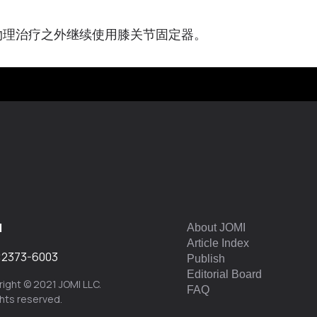
物理治疗之外继续使用膝关节固定器。
I
About JOMI
Article Index
:
2373-6003
Publish
Editorial Board
ight © 2021 JOMI LLC.
FAQ
ights reserved.