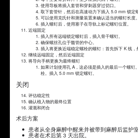
使用导板将插入套管和穿刺器穿过切口。
取下套管针，然后在高速动力下插入 5.0 mm 
可以使用克氏针和测量装置来确认适当的螺钉长度
插入螺钉后，使用塞子在导轨上标记螺钉位置。
近端固定
插入所有远端锁定螺钉后，插入骨干螺钉。
确保螺丝孔位于髓管的中心。
插入将更换近端稳定螺栓的螺钉：首先拆下 K 线，
继续远端固定，然后近端固定
将导向手柄更换为最终螺钉
如果计划使用孔 A，这必须是插入的最后一个螺钉
栓。插入 5.0 mm 锁定螺钉。
关闭
评估稳定性
确认植入物的最终位置
灌溉和闭合
术后方案
患者从全身麻醉中醒来并被带到麻醉后监护
患者在术后第 3 天出院。