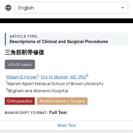
English
ARTICLE TYPE:
Descriptions of Clinical and Surgical Procedures
三角筋靭帯修復
43400 views
1
2
William B. Hogan
;
Eric M. Bluman, MD, PhD
1
Warren Alpert Medical School of Brown University
2
Brigham and Women's Hospital
Orthopaedics
Multidisciplinary Surgery
Full Text
MANUSCRIPT FORMAT:
Main Text