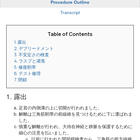
Procedure Outline
Transcript
Table of Contents
1. 露出
2. デブリードメント
3. 不安定さの検査
4. ラスプと灌漑
5. 修復靭帯
6. テスト修理
7. 閉鎖
1. 露出
足首の内側溝の上に切開が行われました。
解離は三角筋靭帯の前線維を見つけるために下に運ばれま
した。
慎重な解離が行われ、大待在神経と静脈を保護するために
細心の注意を払いました。
以前に行われた関節鏡検査から、三角筋の前方線維