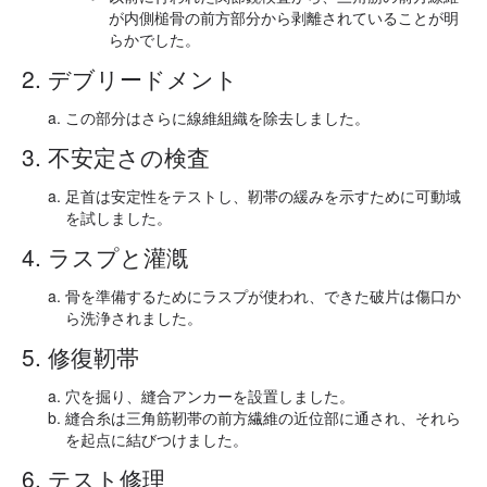
が内側槌骨の前方部分から剥離されていることが明
らかでした。
2. デブリードメント
この部分はさらに線維組織を除去しました。
3. 不安定さの検査
足首は安定性をテストし、靭帯の緩みを示すために可動域
を試しました。
4. ラスプと灌漑
骨を準備するためにラスプが使われ、できた破片は傷口か
ら洗浄されました。
5. 修復靭帯
穴を掘り、縫合アンカーを設置しました。
縫合糸は三角筋靭帯の前方繊維の近位部に通され、それら
を起点に結びつけました。
6. テスト修理