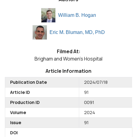
William B. Hogan
Eric M. Bluman, MD, PhD
Filmed At:
Brigham and Women's Hospital
Article Information
Publication Date
2024/07/18
Article ID
91
Production ID
0091
Volume
2024
Issue
91
DOI