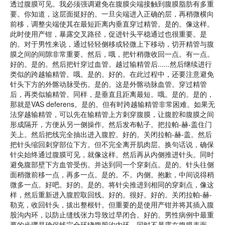
透过腹膜可见。我必须强调避免在腹膜尖端接触到腹膜脂肪有多重
要。你知道，这层面挺好的。一旦尖端进入正确的层，再稍微横向
前移，调整尖端使其在最短距离内垂直穿过精管。是的。像这样。
此时使用产钳，暴露交叉路径，促进针头平稳通过也很重要。是
的。对于男性来说，通过轻轻侧移或轻微上下移动，切开精管与腹
膜之间的间隙非常重要。然后，哦，把针稍微收回一点。有一点。
好的。是的。然后把针穿过血管。越过输精管后......然后继续进行
类似的跨越输精管。哦。是的。好的。在此过程中，还要注意避免
针头下方的外髂动脉受伤。是的。这是外髂动脉血管。穿过精管
后，再类似输精管。同样，是垂直且距离最短。哦。是的。是的，
那就是VAS deferens。是的。但有时跨越输精管非常困难。如果无
法穿越输精管，可以先在输精管上方刺穿腹膜，让腹腔和腹膜之间
形成隔开，方便从另一侧操作。然后发布帖子。把拉帕-赫-盖住门
关上。然后把线完全抽出进入腹腔。好的。关闭拉帕-赫-盖。然后
把针头缩回刺穿部位下方。但不完全离开肌肉层。换句话说，确保
针尖始终通过腹膜可见，就像这样。然后再从内侧推进针头。同时
避免腹部壁下方血管受伤。并达到同一个穿刺点。是的。针头往侧
面稍微前移一点，再多一点。是的。不。内侧。抱歉，中间说得稍
微多一点。好吧。好的。是的。将针尖推进到相同的穿刺点，像这
样，然后重新进入腹腔取回线。好的。很好。好的。关闭拉帕-赫-
勒克，收回针头，拔出整根针。但重要的是使用产钳并将其插入腹
股沟内环，以防止缝线张力导致过早闭合。好的。男性病例中最重
要的步骤是确保线完全环绕腹股沟内环，同时不暴露在腹膜表面。