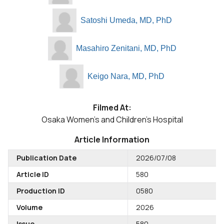
Satoshi Umeda, MD, PhD
Masahiro Zenitani, MD, PhD
Keigo Nara, MD, PhD
Filmed At:
Osaka Women's and Children's Hospital
Article Information
Publication Date
2026/07/08
Article ID
580
Production ID
0580
Volume
2026
Issue
580