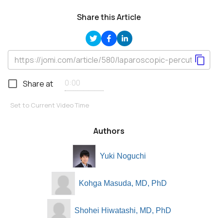
Share this Article
Share at
Set to Current Video Time
Authors
Yuki Noguchi
Kohga Masuda, MD, PhD
Shohei Hiwatashi, MD, PhD