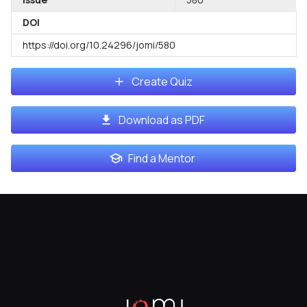
DOI
https://doi.org/10.24296/jomi/580
Create Quiz
Download as PDF
Find a Mentor