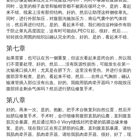
同时，这里的精子血管和输精管都不被困在循环之中。是的，看起
来不错。线索上没有那些结构。好的。然后让助理这样侧收睾丸。
同时，进行外部加压，对腹股沟施加压力，将疝气囊中的气体排
出，然后再进行结扎。是的。看起来不错。我们相信这种操作有助
于防止睾丸高度固定，这有时可能由LPEC引起。很好。然后......
轻轻抓住周围的组织以确认完全闭合。好的。是的，看起来不错。
第七章
如果需要，也可以在另一侧重复，但这次看起来是闭合的，所以我
们不需要处理。好的。然后......没有医源性损伤，可能发生在第一
次输液口插入时，尤其是在脐下方。这里没有受伤。并进行全面的
腹部异常检查。是的。看起来不错。然后......在终止气胸前，确认
输液管插入部位没有出血。好的。我能用肌肉牵开器吗？你能按压
腹部排走剩余气体吗？然后进行脐疝修复手术。
第八章
好的。再来一次。是的。抱歉。把手术台恢复到自然位置，然后开
始脐疝修复手术。手术时，会仔细修剪腹部直肌的疝囊，直到腹直
肌完全暴露。然后通过用3-0 Vicryl缝线封闭坚硬的筋膜边缘来修
复。是的。现在我们正在剪正脐部的疝囊。直到腹直肌暴露。请给
我肌肉牵开器。肌肉牵开器。请给我肌肉牵开器。很好。好了，现