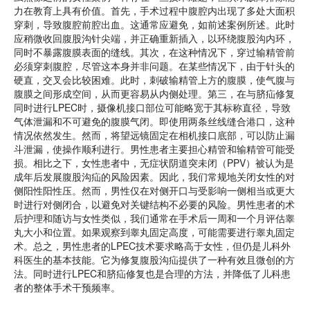
力在教育上具有价值。首先，手术过程中腹腔内出现了多处大面积
穿刺，导致腹腔前腔出血。这通常应避免，如前述案例所述。此时
应稍微收回腹股沟针尖端，并正确重新插入，以环绕腹股沟内环，
同时不暴露腹膜表面的缝线。其次，在这种情况下，穿过输精管前
必须穿刺腹腔，尽管这本身并非问题。在某些情况下，由于针头的
硬直，交叉会比较困难。此时，刺破输精管上方的腹膜，使气腹与
腹膜之间形成空间，从而更容易从内侧处理。第三，在与脐疝修复
同时进行LPEC时，摄像机接口部位可能略宽于其标称直径，导致
气体泄漏和不可避免的腹膜气闭。即使用两条丝线缝合港口，这种
情况依然发生。然而，将望远镜固定在相机接口底部，可以防止漏
斗泄漏，使操作顺利进行。男性患者主要担心精管和输精管可能受
损。相比之下，女性患者中，无症状阴道突未闭（PPV）被认为是
成年后发展腹股沟疝的风险因素。因此，我们常规地关闭女性的对
侧阳性阳性压。然而，男性仅在对侧开口与受影响一侧相当或更大
时进行对侧闭合，以避免对关键结构不必要的风险。男性患者的术
后护理和随访与女性类似，我们通常在手术后一周和一个月评估睾
丸大小和位置。如果观察到睾丸固定高度，可能需要进行睾丸固定
术。总之，男性患者的LPEC技术要求略高于女性，但仍是儿科外
科医生的基本技能。它为修复腹股沟疝提供了一种有效且微创的方
法。同时进行LPEC和脐疝修复也是合理的方法，并降低了儿科患
者的整体手术干预频率。