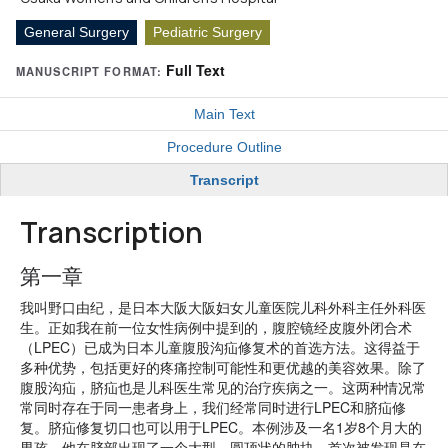
General Surgery
Pediatric Surgery
Full Text
MANUSCRIPT FORMAT:
Main Text
Procedure Outline
Transcript
Transcription
第一章
我叫野口由纪，是日本大阪大阪妇女儿童医院儿科外科主任外科医
生。正如我在前一位女性病例中提到的，腹腔镜经皮腹外闭合术
（LPEC）已成为日本儿童腹股沟疝修复术的首选方法。这得益于
多种优势，包括更好的疼痛控制可能性和更优越的美容效果。除了
腹股沟疝，脐疝也是儿科医生常见的治疗疾病之一。这两种情况常
常同时存在于同一患者身上，我们经常同时进行LPEC和脐疝修
复。脐疝修复切口也可以用于LPEC。本例涉及一名1岁8个月大的
男孩，他在脐部出现了一个大型、圆顶状的肿块，首次被发现是在