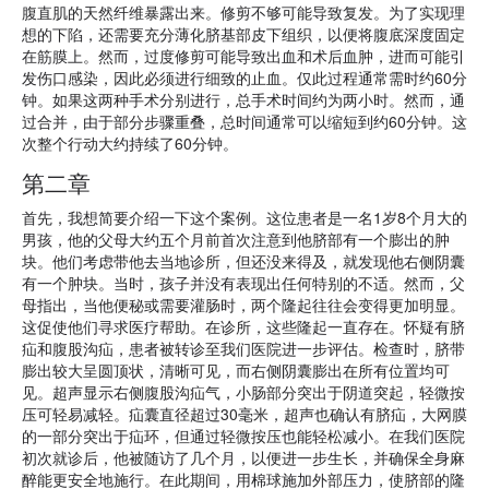
腹直肌的天然纤维暴露出来。修剪不够可能导致复发。为了实现理
想的下陷，还需要充分薄化脐基部皮下组织，以便将腹底深度固定
在筋膜上。然而，过度修剪可能导致出血和术后血肿，进而可能引
发伤口感染，因此必须进行细致的止血。仅此过程通常需时约60分
钟。如果这两种手术分别进行，总手术时间约为两小时。然而，通
过合并，由于部分步骤重叠，总时间通常可以缩短到约60分钟。这
次整个行动大约持续了60分钟。
第二章
首先，我想简要介绍一下这个案例。这位患者是一名1岁8个月大的
男孩，他的父母大约五个月前首次注意到他脐部有一个膨出的肿
块。他们考虑带他去当地诊所，但还没来得及，就发现他右侧阴囊
有一个肿块。当时，孩子并没有表现出任何特别的不适。然而，父
母指出，当他便秘或需要灌肠时，两个隆起往往会变得更加明显。
这促使他们寻求医疗帮助。在诊所，这些隆起一直存在。怀疑有脐
疝和腹股沟疝，患者被转诊至我们医院进一步评估。检查时，脐带
膨出较大呈圆顶状，清晰可见，而右侧阴囊膨出在所有位置均可
见。超声显示右侧腹股沟疝气，小肠部分突出于阴道突起，轻微按
压可轻易减轻。疝囊直径超过30毫米，超声也确认有脐疝，大网膜
的一部分突出于疝环，但通过轻微按压也能轻松减小。在我们医院
初次就诊后，他被随访了几个月，以便进一步生长，并确保全身麻
醉能更安全地施行。在此期间，用棉球施加外部压力，使脐部的隆