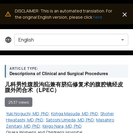
DISCLAIMER: This is an automated translation. For
the original English version, please click
here.
English
ARTICLE TYPE:
Descriptions of Clinical and Surgical Procedures
儿科男性腹股沟疝兼有脐疝修复术的腹腔镜经皮
腹外闭合术（LPEC）
2537 views
Yuki Noguchi, MD, PhD
;
Kohga Masuda, MD, PhD
;
Shohei
Hiwatashi, MD, PhD
;
Satoshi Umeda, MD, PhD
;
Masahiro
Zenitani, MD, PhD
;
Keigo Nara, MD, PhD
Osaka Women's and Children's Hospital