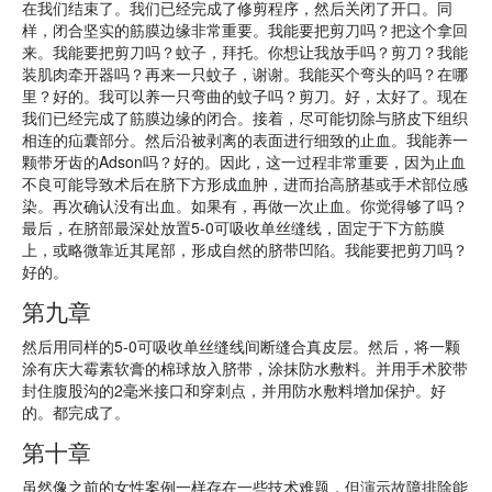
在我们结束了。我们已经完成了修剪程序，然后关闭了开口。同
样，闭合坚实的筋膜边缘非常重要。我能要把剪刀吗？把这个拿回
来。我能要把剪刀吗？蚊子，拜托。你想让我放手吗？剪刀？我能
装肌肉牵开器吗？再来一只蚊子，谢谢。我能买个弯头的吗？在哪
里？好的。我可以养一只弯曲的蚊子吗？剪刀。好，太好了。现在
我们已经完成了筋膜边缘的闭合。接着，尽可能切除与脐皮下组织
相连的疝囊部分。然后沿被剥离的表面进行细致的止血。我能养一
颗带牙齿的Adson吗？好的。因此，这一过程非常重要，因为止血
不良可能导致术后在脐下方形成血肿，进而抬高脐基或手术部位感
染。再次确认没有出血。如果有，再做一次止血。你觉得够了吗？
最后，在脐部最深处放置5-0可吸收单丝缝线，固定于下方筋膜
上，或略微靠近其尾部，形成自然的脐带凹陷。我能要把剪刀吗？
好的。
第九章
然后用同样的5-0可吸收单丝缝线间断缝合真皮层。然后，将一颗
涂有庆大霉素软膏的棉球放入脐带，涂抹防水敷料。并用手术胶带
封住腹股沟的2毫米接口和穿刺点，并用防水敷料增加保护。好
的。都完成了。
第十章
虽然像之前的女性案例一样存在一些技术难题，但演示故障排除能