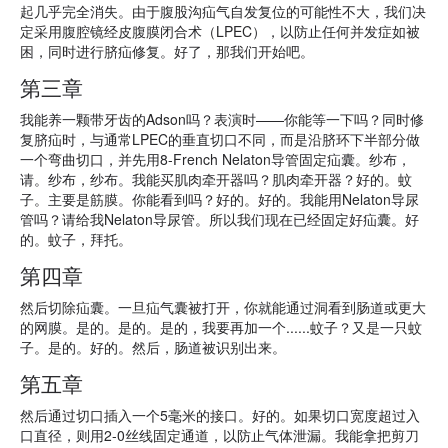
起几乎完全消失。由于腹股沟疝气自发复位的可能性不大，我们决
定采用腹腔镜经皮腹膜闭合术（LPEC），以防止任何并发症如被
困，同时进行脐疝修复。好了，那我们开始吧。
第三章
我能养一颗带牙齿的Adson吗？表演时——你能等一下吗？同时修
复脐疝时，与通常LPEC的垂直切口不同，而是沿脐环下半部分做
一个弯曲切口，并先用8-French Nelaton导管固定疝囊。纱布，
请。纱布，纱布。我能买肌肉牵开器吗？肌肉牵开器？好的。蚊
子。主要是筋膜。你能看到吗？好的。好的。我能用Nelaton导尿
管吗？请给我Nelaton导尿管。所以我们现在已经固定好疝囊。好
的。蚊子，拜托。
第四章
然后切除疝囊。一旦疝气囊被打开，你就能通过洞看到肠道或更大
的网膜。是的。是的。是的，我要再加一个......蚊子？又是一只蚊
子。是的。好的。然后，肠道被识别出来。
第五章
然后通过切口插入一个5毫米的接口。好的。如果切口宽度超过入
口直径，则用2-0丝线固定通道，以防止气体泄漏。我能拿把剪刀