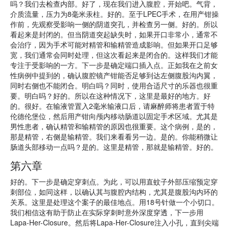
吗？我们去检查内部。好了，现在我们进入腹腔，开始吧。气背，
介质流量，压力为8毫米汞柱。好的。至于LPEC手术，在用产钳操
作前，先观察受影响一侧的阴道突孔，并检查另一侧。好的。所以
看起来是封闭的。但当阴道突起缺失时，如果开口非常小，通常不
会治疗，因为手术可能对精管和输精管造成影响。但如果开口足够
宽，我们通常会同时处理，但这次看起来是闭合的。这样我们才能
专注于受影响的一方。下一步是确定端口插入点。正如我在之前女
性病例中提到的，确认腹腔镜产钳能否足够到达左侧腹股沟内翼，
同时右侧也不能闭合。明白吗？同时，使用合适尺寸的乐器也很重
要。明白吗？好的。所以在这种情况下，这里是最好的地方。好
的。很好。在输液管置入2毫米输液口后，请麻醉师将患者置于特
伦德伦堡位，然后用产钳向颅内移动肠道以固定手术区域。尤其是
男性患者，确认精管和输精管的原因也很重要。这个病例，是的，
那是精管，右侧是输精管。我们来看看另一边。是的。你能稍微让
肠道头部移动一点吗？是的。这里是精管，那就是输精管。好的。
第六章
好的。下一步是确定穿刺点。为此，可以用直蚊子外部压缩预定穿
刺部位，如同这样，以确认其与腹腔内结构，尤其是腹股沟内环的
关系。这里是处理这个案子的最佳地点。用18号针做一个小切口。
我们相信这有助于防止在实际穿刺时意外深度穿透，下一步用
Lapa-Her-Closure。然后将Lapa-Her-Closure注入小孔，直到尖端