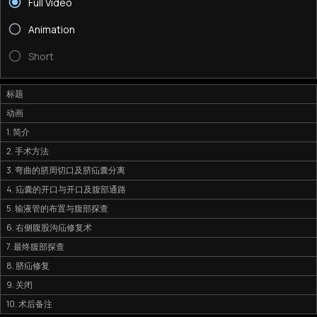
Full Video
Animation
Short
标题
动画
1. 简介
2. 手术方法
3. 弯曲的脐周切口及脐疝囊分离
4. 疝囊的开口与开口及腹部通路
5. 输液管的布置与腹部探查
6. 右侧腹股沟疝修复术
7. 最终腹部探查
8. 脐疝修复
9. 关闭
10. 术后备注