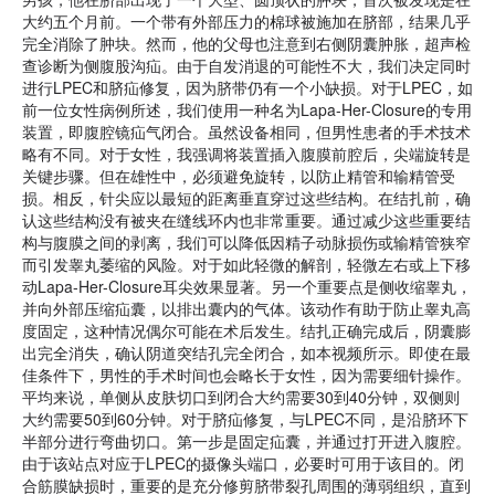
大约五个月前。一个带有外部压力的棉球被施加在脐部，结果几乎
完全消除了肿块。然而，他的父母也注意到右侧阴囊肿胀，超声检
查诊断为侧腹股沟疝。由于自发消退的可能性不大，我们决定同时
进行LPEC和脐疝修复，因为脐带仍有一个小缺损。对于LPEC，如
前一位女性病例所述，我们使用一种名为Lapa-Her-Closure的专用
装置，即腹腔镜疝气闭合。虽然设备相同，但男性患者的手术技术
略有不同。对于女性，我强调将装置插入腹膜前腔后，尖端旋转是
关键步骤。但在雄性中，必须避免旋转，以防止精管和输精管受
损。相反，针尖应以最短的距离垂直穿过这些结构。在结扎前，确
认这些结构没有被夹在缝线环内也非常重要。通过减少这些重要结
构与腹膜之间的剥离，我们可以降低因精子动脉损伤或输精管狭窄
而引发睾丸萎缩的风险。对于如此轻微的解剖，轻微左右或上下移
动Lapa-Her-Closure耳尖效果显著。另一个重要点是侧收缩睾丸，
并向外部压缩疝囊，以排出囊内的气体。该动作有助于防止睾丸高
度固定，这种情况偶尔可能在术后发生。结扎正确完成后，阴囊膨
出完全消失，确认阴道突结孔完全闭合，如本视频所示。即使在最
佳条件下，男性的手术时间也会略长于女性，因为需要细针操作。
平均来说，单侧从皮肤切口到闭合大约需要30到40分钟，双侧则
大约需要50到60分钟。对于脐疝修复，与LPEC不同，是沿脐环下
半部分进行弯曲切口。第一步是固定疝囊，并通过打开进入腹腔。
由于该站点对应于LPEC的摄像头端口，必要时可用于该目的。闭
合筋膜缺损时，重要的是充分修剪脐带裂孔周围的薄弱组织，直到