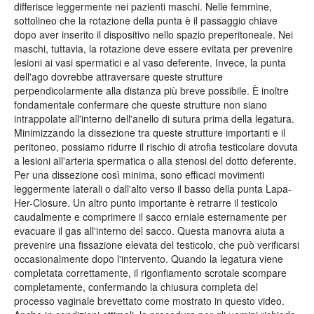
differisce leggermente nei pazienti maschi. Nelle femmine,
sottolineo che la rotazione della punta è il passaggio chiave
dopo aver inserito il dispositivo nello spazio preperitoneale. Nei
maschi, tuttavia, la rotazione deve essere evitata per prevenire
lesioni ai vasi spermatici e al vaso deferente. Invece, la punta
dell'ago dovrebbe attraversare queste strutture
perpendicolarmente alla distanza più breve possibile. È inoltre
fondamentale confermare che queste strutture non siano
intrappolate all'interno dell'anello di sutura prima della legatura.
Minimizzando la dissezione tra queste strutture importanti e il
peritoneo, possiamo ridurre il rischio di atrofia testicolare dovuta
a lesioni all'arteria spermatica o alla stenosi del dotto deferente.
Per una dissezione così minima, sono efficaci movimenti
leggermente laterali o dall'alto verso il basso della punta Lapa-
Her-Closure. Un altro punto importante è retrarre il testicolo
caudalmente e comprimere il sacco erniale esternamente per
evacuare il gas all'interno del sacco. Questa manovra aiuta a
prevenire una fissazione elevata del testicolo, che può verificarsi
occasionalmente dopo l'intervento. Quando la legatura viene
completata correttamente, il rigonfiamento scrotale scompare
completamente, confermando la chiusura completa del
processo vaginale brevettato come mostrato in questo video.