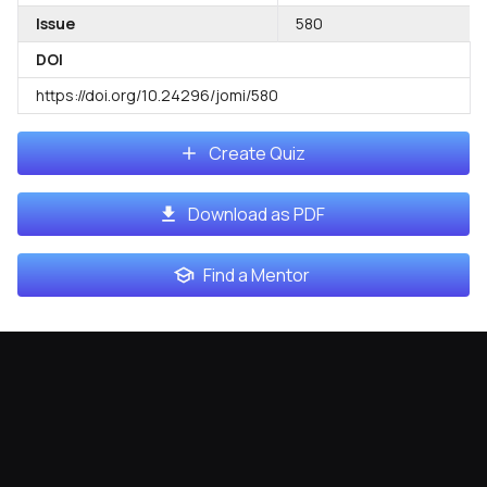
Issue
580
DOI
https://doi.org/10.24296/jomi/580
Create Quiz
Download as PDF
Find a Mentor