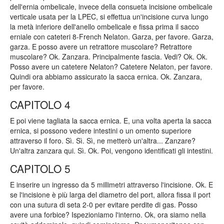
dell'ernia ombelicale, invece della consueta incisione ombelicale
verticale usata per la LPEC, si effettua un'incisione curva lungo
la metà inferiore dell'anello ombelicale e fissa prima il sacco
erniale con cateteri 8-French Nelaton. Garza, per favore. Garza,
garza. E posso avere un retrattore muscolare? Retrattore
muscolare? Ok. Zanzara. Principalmente fascia. Vedi? Ok. Ok.
Posso avere un catetere Nelaton? Catetere Nelaton, per favore.
Quindi ora abbiamo assicurato la sacca ernica. Ok. Zanzara,
per favore.
CAPITOLO 4
E poi viene tagliata la sacca ernica. E, una volta aperta la sacca
ernica, si possono vedere intestini o un omento superiore
attraverso il foro. Sì. Sì. Sì, ne metterò un'altra... Zanzare?
Un'altra zanzara qui. Sì. Ok. Poi, vengono identificati gli intestini.
CAPITOLO 5
E inserire un ingresso da 5 millimetri attraverso l'incisione. Ok. E
se l'incisione è più larga del diametro del port, allora fissa il port
con una sutura di seta 2-0 per evitare perdite di gas. Posso
avere una forbice? Ispezioniamo l'interno. Ok, ora siamo nella