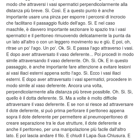
modo che attraversi i vasi spermatici perpendicolarmente alla
distanza più breve. Sì. Così. E a questo punto è anche
importante usare una pinza per esporre i percorsi di incrocio
che facilitano il passaggio fluido dell'ago. Sì. E nel caso
maschile, è davvero importante sezionare lo spazio tra i vasi
spermatici e il peritoneo rimuovendo delicatamente la punta da
un lato all'altro o con un leggero movimento su e giù. E poi, oh,
ritrae un po' l'ago. Un po'. Ok. Sì. E passa l'ago attraverso i vasi.
E dopo aver attraversato il vaso deferente... Poi procedi in modo
simile attraversando il vaso deferente. Oh. Sì. Ok. E in questo
passaggio, è anche importante fare attenzione a evitare lesioni
ai vasi iliaci esterni appena sotto l'ago. Sì. Ecco i vasi iliaci
esterni. E dopo aver attraversato i vasi spermatici, procedere in
modo simile al vaso deferente. Ancora una volta,
perpendicolarmente alla distanza più breve possibile. Oh. Sì. Sì,
quello è il dotta deferente. Sì. Ma a volte è molto difficile
attraversare il vaso deferente. E se non si riesce ad attraversare
il dote deferente, si può prima perforare il peritoneo appena
sopra il dote deferente per permettere al pneumoperitoneo di
creare separazione tra le due strutture, il dote deferente e
anche il peritoneo, per una manipolazione più facile dall'altro
lato. E poi lascia andare il filo. E chiudi il Lapa-Sua-Chiusura. E