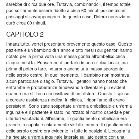
sarebbe di circa due ore. Tuttavia, combinandoli, il tempo totale
può solitamente essere ridotto a circa 60 minuti poiché alcuni
passaggi si sovrappongono. In questo caso, l'intera operazione
durò circa 60 minuti.
CAPITOLO 2
Innanzitutto, vorrei presentare brevemente questo caso. Questo
paziente è un bambino di 1 anno e otto mesi i cui genitori hanno
notato per la prima volta una massa gonfia all'ombelico circa
cinque mesi fa. Pensarono di portarlo in una clinica locale, ma
prima di poterlo fare, notarono anche una massa sporgente
nello scroto destro. In quel momento, il bambino non mostrava
alcun particolare disagio. Tuttavia, i genitori hanno notato che
entrambe le protuberanze tendevano a diventare più evidenti
quando era stitico o necessitava di un clistere. Questo li spinse
a cercare assistenza medica. In clinica, i rigonfiamenti erano
persistenti. Sono state sospettate un'ernia ombelicale e un'ernia
inguinale e il paziente è stato indirizzato al nostro ospedale per
ulteriori valutazioni. All'esame, il rigonfiamento ombelicale era
grande, a cupola e chiaramente visibile, mentre il rigonfiamento
dello scroto destro era evidente in tutte le posizioni. L'ecografia
ha rivelato un'ernia inguinale laterale sul lato destro con una