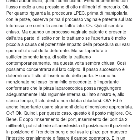
cavità addominale, quindi cominciamo. Pneumoperitoneo con
flusso medio a una pressione di otto millimetri di mercurio. Ok.
Per quanto riguarda la procedura LPEC, prima di manipolarla
con le pinze, osserva prima il processo vaginale patente sul lato
interessato e controlla anche l'altro lato. Ok. Quindi sembra
chiuso. Ma quando un processo vaginale patente è presente
dall'altra parte, di solito non lo trattiamo se l'apertura è molto
piccola a causa del potenziale impatto della procedura sui vasi
spermatici e sul dotta deferente. Ma se l'apertura è
sufficientemente larga, di solito la trattiamo
contemporaneamente, ma questa volta sembra chiusa. Così
possiamo concentrarci sul lato colpito. Il passo successivo è
determinare il sito di inserimento della porta. E come ho
menzionato nel caso femminile precedente, è importante
confermare che la pinza laparoscopica possa raggiungere
adeguatamente l'ala inguinale interna sul lato sinistro e, allo
stesso tempo, il lato destro non debba chiudersi. Ok? Ed è
anche importante usare strumenti della dimensione appropriata.
Ok? Ok. Quindi, per questo caso, questo è il posto migliore. Ok.
Bene. E dopo l'inserimento del port, inserimento del port da 2
millimetri, poi si chiede all'anestesista di posizionare il paziente
in posizione di Trendelenburg e poi usa le pinze per muovere
l'intestino cranialmente e fissare il campo operatorio. E in un