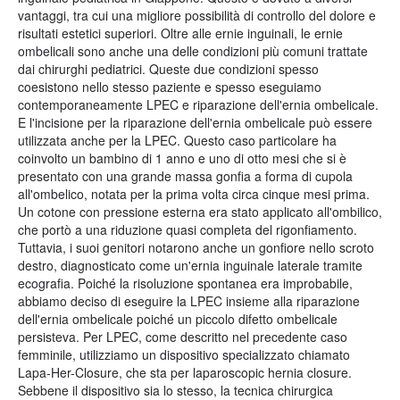
vantaggi, tra cui una migliore possibilità di controllo del dolore e
risultati estetici superiori. Oltre alle ernie inguinali, le ernie
ombelicali sono anche una delle condizioni più comuni trattate
dai chirurghi pediatrici. Queste due condizioni spesso
coesistono nello stesso paziente e spesso eseguiamo
contemporaneamente LPEC e riparazione dell'ernia ombelicale.
E l'incisione per la riparazione dell'ernia ombelicale può essere
utilizzata anche per la LPEC. Questo caso particolare ha
coinvolto un bambino di 1 anno e uno di otto mesi che si è
presentato con una grande massa gonfia a forma di cupola
all'ombelico, notata per la prima volta circa cinque mesi prima.
Un cotone con pressione esterna era stato applicato all'ombilico,
che portò a una riduzione quasi completa del rigonfiamento.
Tuttavia, i suoi genitori notarono anche un gonfiore nello scroto
destro, diagnosticato come un'ernia inguinale laterale tramite
ecografia. Poiché la risoluzione spontanea era improbabile,
abbiamo deciso di eseguire la LPEC insieme alla riparazione
dell'ernia ombelicale poiché un piccolo difetto ombelicale
persisteva. Per LPEC, come descritto nel precedente caso
femminile, utilizziamo un dispositivo specializzato chiamato
Lapa-Her-Closure, che sta per laparoscopic hernia closure.
Sebbene il dispositivo sia lo stesso, la tecnica chirurgica