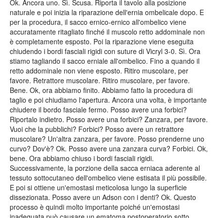
Ok. Ancora uno. Sì. Scusa. Riporta il tavolo alla posizione
naturale e poi inizia la riparazione dell'ernia ombelicale dopo. E
per la procedura, il sacco ernico-ernico all'ombelico viene
accuratamente ritagliato finché il muscolo retto addominale non
è completamente esposto. Poi la riparazione viene eseguita
chiudendo i bordi fasciali rigidi con suture di Vicryl 3-0. Sì. Ora
stiamo tagliando il sacco erniale all'ombelico. Fino a quando il
retto addominale non viene esposto. Ritiro muscolare, per
favore. Retrattore muscolare. Ritiro muscolare, per favore.
Bene. Ok, ora abbiamo finito. Abbiamo fatto la procedura di
taglio e poi chiudiamo l'apertura. Ancora una volta, è importante
chiudere il bordo fasciale fermo. Posso avere una forbici?
Riportalo indietro. Posso avere una forbici? Zanzara, per favore.
Vuoi che la pubblichi? Forbici? Posso avere un retrattore
muscolare? Un'altra zanzara, per favore. Posso prenderne uno
curvo? Dov'è? Ok. Posso avere una zanzara curva? Forbici. Ok,
bene. Ora abbiamo chiuso i bordi fasciali rigidi.
Successivamente, la porzione della sacca erniaca aderente al
tessuto sottocutaneo dell'ombelico viene estisata il più possibile.
E poi si ottiene un'emostasi meticolosa lungo la superficie
dissezionata. Posso avere un Adson con i denti? Ok. Questo
processo è quindi molto importante poiché un'emostasi
inadeguata può causare un ematoma postoperatorio sotto