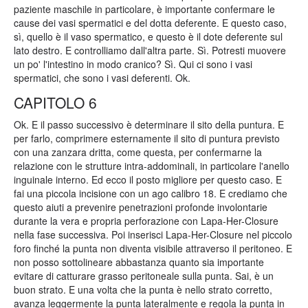
paziente maschile in particolare, è importante confermare le
cause dei vasi spermatici e del dotta deferente. E questo caso,
sì, quello è il vaso spermatico, e questo è il dote deferente sul
lato destro. E controlliamo dall'altra parte. Sì. Potresti muovere
un po' l'intestino in modo cranico? Sì. Qui ci sono i vasi
spermatici, che sono i vasi deferenti. Ok.
CAPITOLO 6
Ok. E il passo successivo è determinare il sito della puntura. E
per farlo, comprimere esternamente il sito di puntura previsto
con una zanzara dritta, come questa, per confermarne la
relazione con le strutture intra-addominali, in particolare l'anello
inguinale interno. Ed ecco il posto migliore per questo caso. E
fai una piccola incisione con un ago calibro 18. E crediamo che
questo aiuti a prevenire penetrazioni profonde involontarie
durante la vera e propria perforazione con Lapa-Her-Closure
nella fase successiva. Poi inserisci Lapa-Her-Closure nel piccolo
foro finché la punta non diventa visibile attraverso il peritoneo. E
non posso sottolineare abbastanza quanto sia importante
evitare di catturare grasso peritoneale sulla punta. Sai, è un
buon strato. E una volta che la punta è nello strato corretto,
avanza leggermente la punta lateralmente e regola la punta in