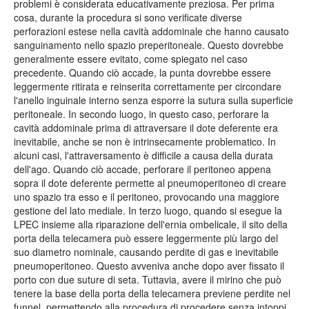
problemi è considerata educativamente preziosa. Per prima
cosa, durante la procedura si sono verificate diverse
perforazioni estese nella cavità addominale che hanno causato
sanguinamento nello spazio preperitoneale. Questo dovrebbe
generalmente essere evitato, come spiegato nel caso
precedente. Quando ciò accade, la punta dovrebbe essere
leggermente ritirata e reinserita correttamente per circondare
l'anello inguinale interno senza esporre la sutura sulla superficie
peritoneale. In secondo luogo, in questo caso, perforare la
cavità addominale prima di attraversare il dote deferente era
inevitabile, anche se non è intrinsecamente problematico. In
alcuni casi, l'attraversamento è difficile a causa della durata
dell'ago. Quando ciò accade, perforare il peritoneo appena
sopra il dote deferente permette al pneumoperitoneo di creare
uno spazio tra esso e il peritoneo, provocando una maggiore
gestione del lato mediale. In terzo luogo, quando si esegue la
LPEC insieme alla riparazione dell'ernia ombelicale, il sito della
porta della telecamera può essere leggermente più largo del
suo diametro nominale, causando perdite di gas e inevitabile
pneumoperitoneo. Questo avveniva anche dopo aver fissato il
porto con due suture di seta. Tuttavia, avere il mirino che può
tenere la base della porta della telecamera previene perdite nel
funnel, permettendo alla procedura di procedere senza intoppi.