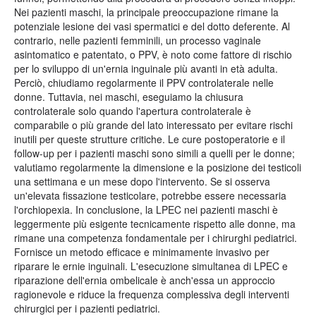
Nei pazienti maschi, la principale preoccupazione rimane la
potenziale lesione dei vasi spermatici e del dotto deferente. Al
contrario, nelle pazienti femminili, un processo vaginale
asintomatico e patentato, o PPV, è noto come fattore di rischio
per lo sviluppo di un'ernia inguinale più avanti in età adulta.
Perciò, chiudiamo regolarmente il PPV controlaterale nelle
donne. Tuttavia, nei maschi, eseguiamo la chiusura
controlaterale solo quando l'apertura controlaterale è
comparabile o più grande del lato interessato per evitare rischi
inutili per queste strutture critiche. Le cure postoperatorie e il
follow-up per i pazienti maschi sono simili a quelli per le donne;
valutiamo regolarmente la dimensione e la posizione dei testicoli
una settimana e un mese dopo l'intervento. Se si osserva
un'elevata fissazione testicolare, potrebbe essere necessaria
l'orchiopexia. In conclusione, la LPEC nei pazienti maschi è
leggermente più esigente tecnicamente rispetto alle donne, ma
rimane una competenza fondamentale per i chirurghi pediatrici.
Fornisce un metodo efficace e minimamente invasivo per
riparare le ernie inguinali. L'esecuzione simultanea di LPEC e
riparazione dell'ernia ombelicale è anch'essa un approccio
ragionevole e riduce la frequenza complessiva degli interventi
chirurgici per i pazienti pediatrici.