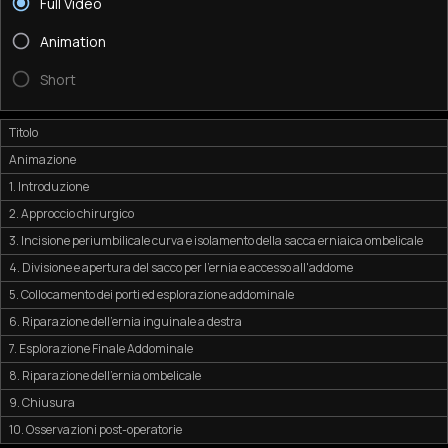
Full Video
Animation
Short
Titolo
Animazione
1. Introduzione
2. Approccio chirurgico
3. Incisione periumbilicale curva e isolamento della sacca erniaica ombelicale
4. Divisione e apertura del sacco per l'ernia e accesso all'addome
5. Collocamento dei porti ed esplorazione addominale
6. Riparazione dell'ernia inguinale a destra
7. Esplorazione Finale Addominale
8. Riparazione dell'ernia ombelicale
9. Chiusura
10. Osservazioni post-operatorie