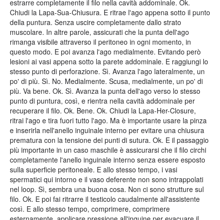
estrarre completamente il filo nella cavità addominale. Ok.
Chiudi la Lapa-Sua-Chiusura. E ritrae l'ago appena sotto il punto
della puntura. Senza uscire completamente dallo strato
muscolare. In altre parole, assicurati che la punta dell'ago
rimanga visibile attraverso il peritoneo in ogni momento, in
questo modo. E poi avanza l'ago medialmente. Evitando però
lesioni ai vasi appena sotto la parete addominale. E raggiungi lo
stesso punto di perforazione. Sì. Avanza l'ago lateralmente, un
po' di più. Sì. No. Medialmente. Scusa, medialmente, un po' di
più. Va bene. Ok. Sì. Avanza la punta dell'ago verso lo stesso
punto di puntura, così, e rientra nella cavità addominale per
recuperare il filo. Ok. Bene. Ok. Chiudi la Lapa-Her-Closure,
ritrai l'ago e tira fuori tutto l'ago. Ma è importante usare la pinza
e inserirla nell'anello inguinale interno per evitare una chiusura
prematura con la tensione dei punti di sutura. Ok. E il passaggio
più importante in un caso maschile è assicurarsi che il filo circhi
completamente l'anello inguinale interno senza essere esposto
sulla superficie peritoneale. E allo stesso tempo, i vasi
spermatici qui intorno e il vaso deferente non sono intrappolati
nel loop. Sì, sembra una buona cosa. Non ci sono strutture sul
filo. Ok. E poi fai ritrarre il testicolo caudalmente all'assistente
così. E allo stesso tempo, comprimere, comprimere
esternamente, applicare pressione all'inguine per evacuare il