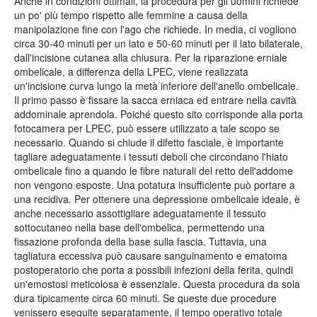
Anche in condizioni ottimali, la procedura per gli uomini richiede
un po' più tempo rispetto alle femmine a causa della
manipolazione fine con l'ago che richiede. In media, ci vogliono
circa 30-40 minuti per un lato e 50-60 minuti per il lato bilaterale,
dall'incisione cutanea alla chiusura. Per la riparazione erniale
ombelicale, a differenza della LPEC, viene realizzata
un'incisione curva lungo la metà inferiore dell'anello ombelicale.
Il primo passo è fissare la sacca erniaca ed entrare nella cavità
addominale aprendola. Poiché questo sito corrisponde alla porta
fotocamera per LPEC, può essere utilizzato a tale scopo se
necessario. Quando si chiude il difetto fasciale, è importante
tagliare adeguatamente i tessuti deboli che circondano l'hiato
ombelicale fino a quando le fibre naturali del retto dell'addome
non vengono esposte. Una potatura insufficiente può portare a
una recidiva. Per ottenere una depressione ombelicale ideale, è
anche necessario assottigliare adeguatamente il tessuto
sottocutaneo nella base dell'ombelica, permettendo una
fissazione profonda della base sulla fascia. Tuttavia, una
tagliatura eccessiva può causare sanguinamento e ematoma
postoperatorio che porta a possibili infezioni della ferita, quindi
un'emostosi meticolosa è essenziale. Questa procedura da sola
dura tipicamente circa 60 minuti. Se queste due procedure
venissero eseguite separatamente, il tempo operativo totale