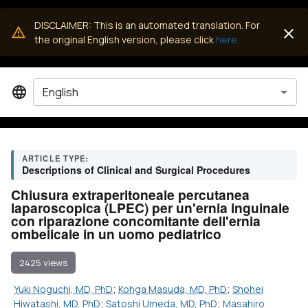
DISCLAIMER: This is an automated translation. For
the original English version, please click
here.
English
ARTICLE TYPE:
Descriptions of Clinical and Surgical Procedures
Chiusura extraperitoneale percutanea
laparoscopica (LPEC) per un'ernia inguinale
con riparazione concomitante dell'ernia
ombelicale in un uomo pediatrico
2425 views
Yuki Noguchi, MD, PhD
;
Kohga Masuda, MD, PhD
;
Shohei
Hiwatashi, MD, PhD
;
Satoshi Umeda, MD, PhD
;
Masahiro