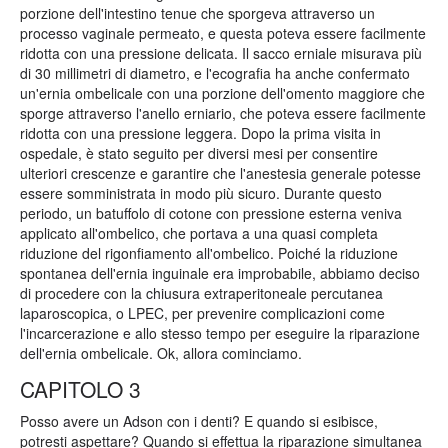
porzione dell'intestino tenue che sporgeva attraverso un
processo vaginale permeato, e questa poteva essere facilmente
ridotta con una pressione delicata. Il sacco erniale misurava più
di 30 millimetri di diametro, e l'ecografia ha anche confermato
un'ernia ombelicale con una porzione dell'omento maggiore che
sporge attraverso l'anello erniario, che poteva essere facilmente
ridotta con una pressione leggera. Dopo la prima visita in
ospedale, è stato seguito per diversi mesi per consentire
ulteriori crescenze e garantire che l'anestesia generale potesse
essere somministrata in modo più sicuro. Durante questo
periodo, un batuffolo di cotone con pressione esterna veniva
applicato all'ombelico, che portava a una quasi completa
riduzione del rigonfiamento all'ombelico. Poiché la riduzione
spontanea dell'ernia inguinale era improbabile, abbiamo deciso
di procedere con la chiusura extraperitoneale percutanea
laparoscopica, o LPEC, per prevenire complicazioni come
l'incarcerazione e allo stesso tempo per eseguire la riparazione
dell'ernia ombelicale. Ok, allora cominciamo.
CAPITOLO 3
Posso avere un Adson con i denti? E quando si esibisce,
potresti aspettare? Quando si effettua la riparazione simultanea