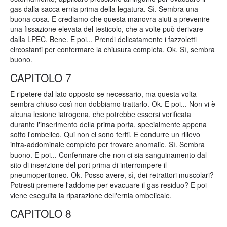
gas dalla sacca ernia prima della legatura. Sì. Sembra una
buona cosa. E crediamo che questa manovra aiuti a prevenire
una fissazione elevata del testicolo, che a volte può derivare
dalla LPEC. Bene. E poi... Prendi delicatamente i fazzoletti
circostanti per confermare la chiusura completa. Ok. Sì, sembra
buono.
CAPITOLO 7
E ripetere dal lato opposto se necessario, ma questa volta
sembra chiuso così non dobbiamo trattarlo. Ok. E poi... Non vi è
alcuna lesione iatrogena, che potrebbe essersi verificata
durante l'inserimento della prima porta, specialmente appena
sotto l'ombelico. Qui non ci sono feriti. E condurre un rilievo
intra-addominale completo per trovare anomalie. Sì. Sembra
buono. E poi... Confermare che non ci sia sanguinamento dal
sito di inserzione del port prima di interrompere il
pneumoperitoneo. Ok. Posso avere, sì, dei retrattori muscolari?
Potresti premere l'addome per evacuare il gas residuo? E poi
viene eseguita la riparazione dell'ernia ombelicale.
CAPITOLO 8