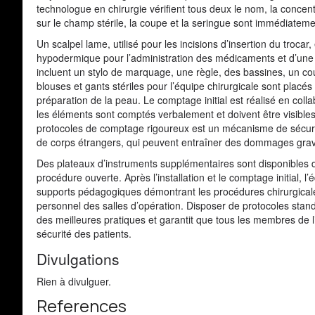
technologue en chirurgie vérifient tous deux le nom, la conce
sur le champ stérile, la coupe et la seringue sont immédiatem
Un scalpel lame, utilisé pour les incisions d’insertion du troca
hypodermique pour l’administration des médicaments et d’une s
incluent un stylo de marquage, une règle, des bassines, un co
blouses et gants stériles pour l’équipe chirurgicale sont placés 
préparation de la peau. Le comptage initial est réalisé en collab
les éléments sont comptés verbalement et doivent être visible
protocoles de comptage rigoureux est un mécanisme de sécurit
de corps étrangers, qui peuvent entraîner des dommages grav
Des plateaux d’instruments supplémentaires sont disponibles d
procédure ouverte. Après l’installation et le comptage initial, 
supports pédagogiques démontrant les procédures chirurgicale
personnel des salles d’opération. Disposer de protocoles standa
des meilleures pratiques et garantit que tous les membres de l’
sécurité des patients.
Divulgations
Rien à divulguer.
References