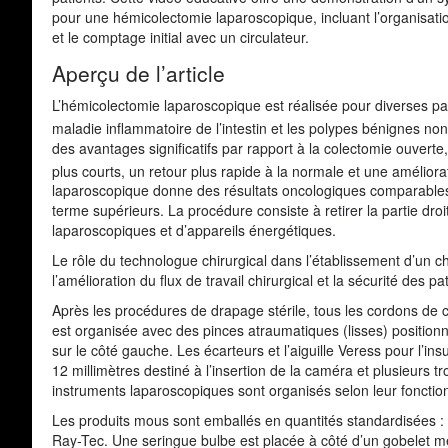
pour une hémicolectomie laparoscopique, incluant l’organisati
et le comptage initial avec un circulateur.
Aperçu de l’article
L’hémicolectomie laparoscopique est réalisée pour diverses pat
maladie inflammatoire de l’intestin et les polypes bénignes no
des avantages significatifs par rapport à la colectomie ouvert
plus courts, un retour plus rapide à la normale et une améliora
laparoscopique donne des résultats oncologiques comparables à
terme supérieurs. La procédure consiste à retirer la partie dr
laparoscopiques et d’appareils énergétiques.
Le rôle du technologue chirurgical dans l’établissement d’un 
l’amélioration du flux de travail chirurgical et la sécurité des pa
Après les procédures de drapage stérile, tous les cordons de 
est organisée avec des pinces atraumatiques (lisses) positionn
sur le côté gauche. Les écarteurs et l’aiguille Veress pour l’
12 millimètres destiné à l’insertion de la caméra et plusieurs t
instruments laparoscopiques sont organisés selon leur fonctio
Les produits mous sont emballés en quantités standardisées :
Ray-Tec. Une seringue bulbe est placée à côté d’un gobelet méd