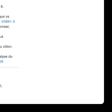
 8.
que vs
1-03891-0
lkmaar,
us
u côlon.
alyse du
29
6;