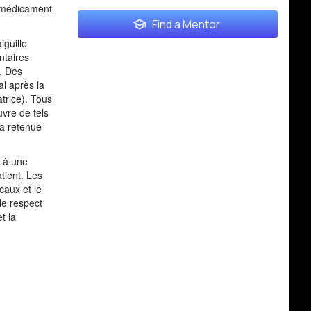
u médicament
Find a Mentor
iguille
ntaires
u. Des
al après la
atrice). Tous
vre de tels
la retenue
t à une
tient. Les
caux et le
le respect
t la