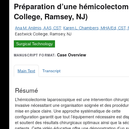
Préparation d’une hémicolectom
College, Ramsey, NJ)
Ana M. Anilmis, AAS, CST
;
Karen L. Chambers, MHA/Ed, CST,
Eastwick College, Ramsey, NJ
Surgical Technology
Case Overview
MANUSCRIPT FORMAT:
Main Text
Transcript
Résumé
L’hémicolectomie laparoscopique est une intervention chirurgic
invasive nécessitant une organisation soignée et des procédu
mise en place claire. Une approche systématique de cette
configuration garantit que tout l’équipement nécessaire est dis
et soutient des résultats chirurgicaux optimaux ainsi que la séc
patients. Cette vidéo éducative offre une démonstration d’un 