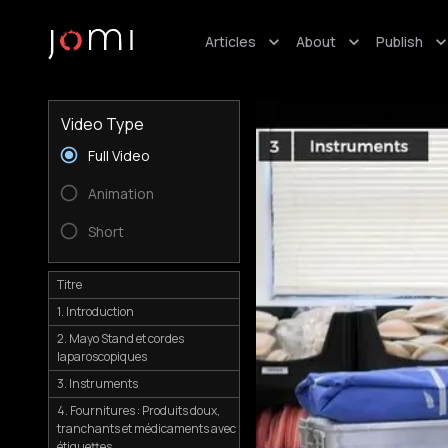
Articles
About
Publish
Video Type
Full Video
Animation
Short
Titre
1. Introduction
2. Mayo Stand et cordes
laparoscopiques
3. Instruments
4. Fournitures : Produits doux,
tranchants et médicaments avec
étiquettes