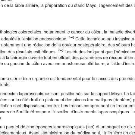
on de la table arrière, la préparation du stand Mayo, l’agencement des 
hologies colorectales, notamment le cancer du côlon, la maladie diverti
1–3
n adaptés à l’ablation endoscopique.
Cette technique peu invasive 
e, notamment une réduction de la douleur postopératoire, des séjours ho
4–6
tion des résultats esthétiques.
Les études indiquent que l’hémicole
 la chirurgie ouverte tout en offrant des paramètres de récupération 
oite ou gauche du côlon avec une anastomose ultérieure, à l’aide d’inst
champ stérile bien organisé est fondamental pour le succès des procédu
tients.
connexion laparoscopiques sont positionnés sur le support Mayo. La tab
ées sur le côté droit du plateau et des pinces traumatiques (dentées) 
insuflation sont disposés au centre. Les trocars comprennent un trocar 
rocars de 5 millimètres pour l’insertion d’instruments laparoscopiques. L
n.
 un paquet de cinq éponges laparoscopiques (lap) et un paquet de dix
icamenteux. Avant l’administration du médicament, l’infirmière en circu