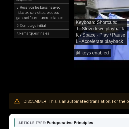
5. Réservoir les bassins avec
rideaux, serviettes, blouses,
gants et fournitures restantes
Keyboard Shortcuts:
6. Comptage initial
J - Slow down playback
7. Remarques finales
K / Space - Play / Pause
L - Accelerate playback
jkl keys enabled
DISCLAIMER: This is an automated translation. For the or
Perioperative Principles
ARTICLE TYPE: