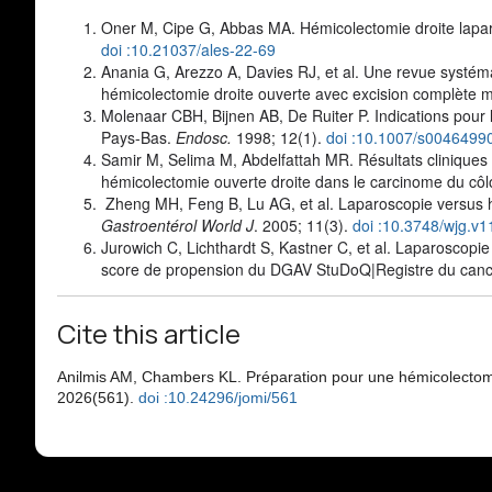
Oner M, Cipe G, Abbas MA. Hémicolectomie droite lapar
doi :10.21037/ales-22-69
Anania G, Arezzo A, Davies RJ, et al. Une revue systém
hémicolectomie droite ouverte avec excision complète 
Molenaar CBH, Bijnen AB, De Ruiter P. Indications pour l
Pays-Bas.
Endosc.
1998; 12(1).
doi :10.1007/s0046499
Samir M, Selima M, Abdelfattah MR. Résultats cliniques
hémicolectomie ouverte droite dans le carcinome du cô
Zheng MH, Feng B, Lu AG, et al. Laparoscopie versus h
Gastroentérol World J
. 2005; 11(3).
doi :10.3748/wjg.v1
Jurowich C, Lichthardt S, Kastner C, et al. Laparoscopi
score de propension du DGAV StuDoQ|Registre du canc
Cite this article
Anilmis AM, Chambers KL. Préparation pour une hémicolectom
2026(561).
doi :10.24296/jomi/561