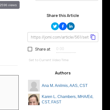
2596 views
Share this Article
Share at
Set to Current Video Time
Authors
Ana M. Anilmis, AAS, CST
Karen L. Chambers, MHA/Ed,
CST, FAST