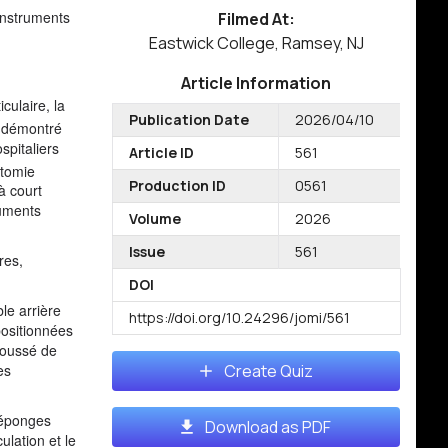
instruments
Filmed At:
Eastwick College, Ramsey, NJ
Article Information
culaire, la
Publication Date
2026/04/10
a démontré
spitaliers
Article ID
561
ctomie
Production ID
0561
à court
ruments
Volume
2026
Issue
561
res,
DOI
le arrière
https://doi.org/10.24296/jomi/561
positionnées
émoussé de
Create Quiz
es
 éponges
Download as PDF
lation et le