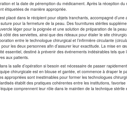
ntration et la date de péremption du médicament. Après la réception d
ent étiquetées de manière appropriée.
r, est placé dans le récipient pour objets tranchants, accompagné d’une a
uture pour la fermeture de la peau. Des fournitures stériles suppléme
uvercle léger pour la poignée et une solution de préparation de la pea
à côté des serviettes, ainsi que des rideaux pour étaler le site chirurgic
oration entre le technologue chirurgical et l’infirmière circulante (circul
s pour les deux personnes afin d’assurer leur exactitude. La mise en œu
é essentiel, destiné à prévenir des événements indésirables tels que 
es aux patients.
ans la salle d’opération si besoin est nécessaire de passer rapidemen
l’équipe chirurgicale est en blouse et gantée, et commence à draper le pa
s appropriées sont inestimables pour former les technologues chirurgi
rdisés établit des pratiques cohérentes entre les institutions, favorise 
équipe comprennent leur rôle dans le maintien de la technique stérile e