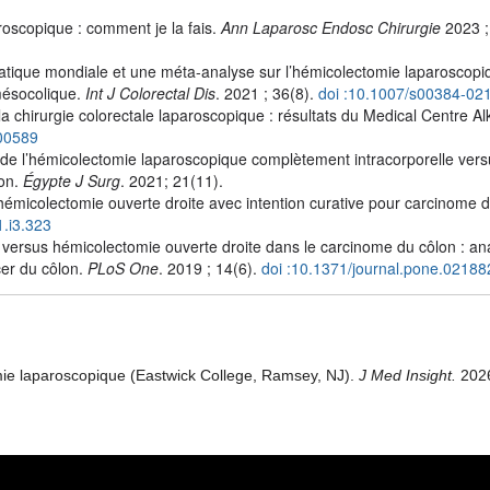
oscopique : comment je la fais.
Ann Laparosc Endosc Chirurgie
2023 ;
atique mondiale et une méta-analyse sur l’hémicolectomie laparoscopi
mésocolique.
Int J Colorectal Dis
. 2021 ; 36(8).
doi :10.1007/s00384-02
a chirurgie colorectale laparoscopique : résultats du Medical Centre A
00589
 de l’hémicolectomie laparoscopique complètement intracorporelle vers
lon.
Égypte J Surg
. 2021; 21(11).
émicolectomie ouverte droite avec intention curative pour carcinome d
1.i3.323
e versus hémicolectomie ouverte droite dans le carcinome du côlon : an
er du côlon.
PLoS One
. 2019 ; 14(6).
doi :10.1371/journal.pone.02188
ie laparoscopique (Eastwick College, Ramsey, NJ).
J Med Insight.
202