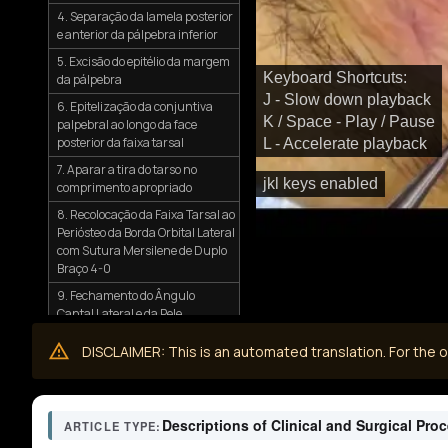
4. Separação da lamela posterior
e anterior da pálpebra inferior
5. Excisão do epitélio da margem
Keyboard Shortcuts:
da pálpebra
J - Slow down playback
6. Epitelização da conjuntiva
K / Space - Play / Pause
palpebral ao longo da face
posterior da faixa tarsal
L - Accelerate playback
7. Aparar a tira do tarso no
jkl keys enabled
comprimento apropriado
8. Recolocação da Faixa Tarsal ao
Periósteo da Borda Orbital Lateral
com Sutura Mersilene de Duplo
Braço 4-0
9. Fechamento do Ângulo
Cantal Lateral e da Pele
com Sutura Intestinal
Simples 6-0 Corrida
DISCLAIMER: This is an automated translation. For the or
10. Observações pós-operatórias
Descriptions of Clinical and Surgical Pro
ARTICLE TYPE: