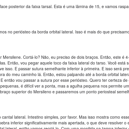
ace posterior da faixa tarsal. Esta é uma lâmina de 15, e vamos raspa
amos no periósteo da borda orbital lateral. Isso é mais do que precisam
Mersilene. Cortá-lo? Não, eu preciso de dois braços. Então, este é 4
. Então, vou pegar aquele toco da faixa lateral do tarso. Você está 
ve isso. E passar sutura semelhante inferior à primeira. E isso será pr
fora do meu caminho lá. Então, estou palpando até a borda orbital latera
 então vou passar a sutura por esse periósteo. Quero ter certeza de
equenas, é difícil ver a ponta, mas a agulha pequena nos permite u
 braço superior do Mersileno e passaremos um ponto periosteal semel
cantal lateral. Intestino simples, por favor. Mas isso mostra como ess
ebra inferior significativamente mais apertada, o que deve resolver o e
tal lateral, então vamos recriá-lo. Com uma mordida na tampa inferior