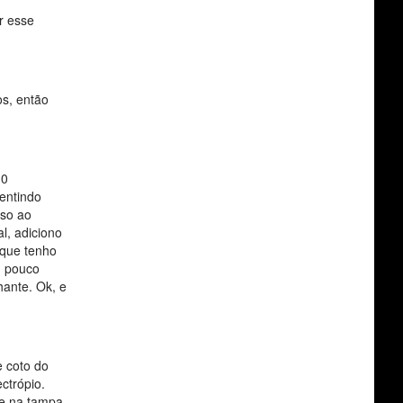
r esse
os, então
-0
sentindo
eso ao
l, adiciono
 que tenho
m pouco
hante. Ok, e
e coto do
ctrópio.
 e na tampa