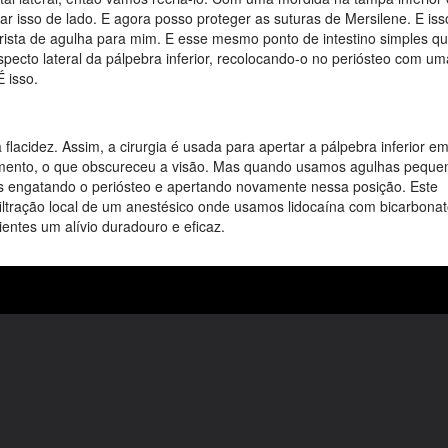
xar isso de lado. E agora posso proteger as suturas de Mersilene. E is
torista de agulha para mim. E esse mesmo ponto de intestino simples 
aspecto lateral da pálpebra inferior, recolocando-o no periósteo com u
É isso.
 flacidez. Assim, a cirurgia é usada para apertar a pálpebra inferior 
amento, o que obscureceu a visão. Mas quando usamos agulhas peque
nas engatando o periósteo e apertando novamente nessa posição. Este
filtração local de um anestésico onde usamos lidocaína com bicarbona
entes um alívio duradouro e eficaz.