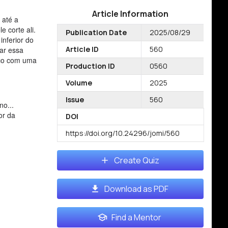
Article Information
 até a
e corte ali.
Publication Date
2025/08/29
inferior do
Article ID
560
har essa
fico com uma
Production ID
0560
Volume
2025
Issue
560
no...
or da
DOI
https://doi.org/10.24296/jomi/560
Create Quiz
Download as PDF
Find a Mentor