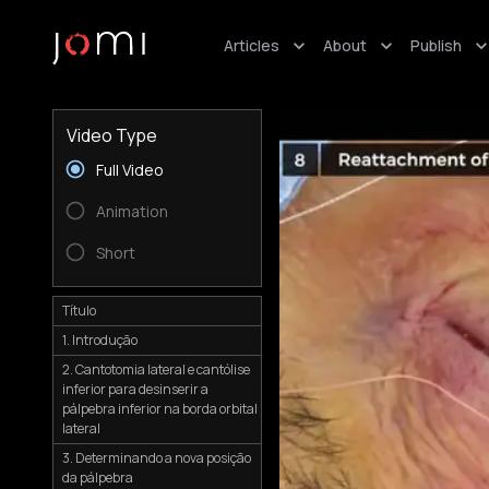
Articles
About
Publish
Video Type
Full Video
Animation
Short
Título
1. Introdução
2. Cantotomia lateral e cantólise
inferior para desinserir a
pálpebra inferior na borda orbital
lateral
3. Determinando a nova posição
da pálpebra