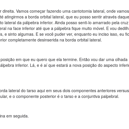
ior direita. Vamos começar fazendo uma cantotomia lateral, onde vamos
atingirmos a borda orbital lateral, que eu posso sentir através daquel
to lateral da pálpebra inferior. Ainda posso senti-lo amarrado pela cruz 
teral na face inferior até que a pálpebra fique muito móvel. E vou dedil
is, e sinto algumas. E se você puder ver, enquanto eu inciso isso, eu 
ior completamente desinserida na borda orbital lateral.
na posição em que eu quero que ela termine. Então vou dar uma olhada 
lpebra inferior. Lá, e é aí que estará a nova posição do aspecto inferi
orda lateral do tarso aqui em seus dois componentes anteriores versus
lar, e o componente posterior é o tarso e a conjuntiva palpebral.
mina em seguida.