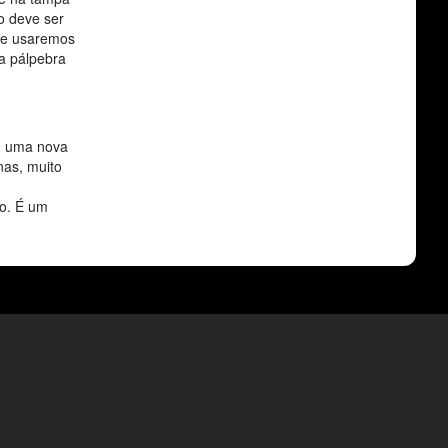
so deve ser
que usaremos
ma pálpebra
em uma nova
nas, muito
to. É um