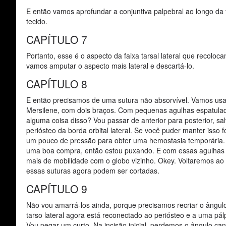
E então vamos aprofundar a conjuntiva palpebral ao longo da f
tecido.
CAPÍTULO 7
Portanto, esse é o aspecto da faixa tarsal lateral que recoloc
vamos amputar o aspecto mais lateral e descartá-lo.
CAPÍTULO 8
E então precisamos de uma sutura não absorvível. Vamos usar 
Mersilene, com dois braços. Com pequenas agulhas espatuladas
alguma coisa disso? Vou passar de anterior para posterior, sal
periósteo da borda orbital lateral. Se você puder manter isso 
um pouco de pressão para obter uma hemostasia temporária. E
uma boa compra, então estou puxando. E com essas agulhas p
mais de mobilidade com o globo vizinho. Okey. Voltaremos ao
essas suturas agora podem ser cortadas.
CAPÍTULO 9
Não vou amarrá-los ainda, porque precisamos recriar o ângulo 
tarso lateral agora está reconectado ao periósteo e a uma pálp
Vou pegar um curto. Na incisão inicial, perdemos o ângulo can