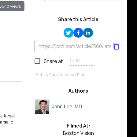
6540 views
Share this Article
Share at
Set to Current Video Time
Authors
John Lee, MD
a tarsal
tarsal e
Filmed At:
Boston Vision