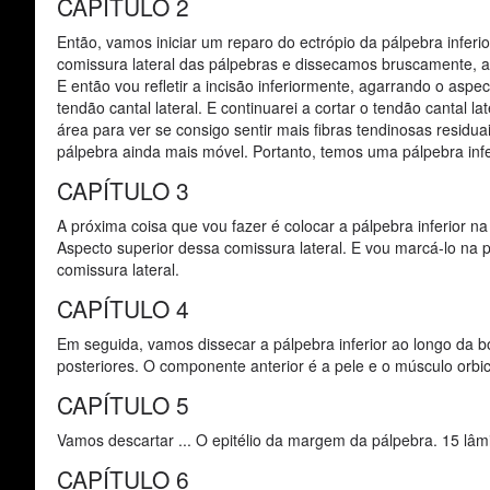
CAPÍTULO 2
Então, vamos iniciar um reparo do ectrópio da pálpebra infer
comissura lateral das pálpebras e dissecamos bruscamente, até 
E então vou refletir a incisão inferiormente, agarrando o aspec
tendão cantal lateral. E continuarei a cortar o tendão cantal la
área para ver se consigo sentir mais fibras tendinosas residua
pálpebra ainda mais móvel. Portanto, temos uma pálpebra infer
CAPÍTULO 3
A próxima coisa que vou fazer é colocar a pálpebra inferior 
Aspecto superior dessa comissura lateral. E vou marcá-lo na pá
comissura lateral.
CAPÍTULO 4
Em seguida, vamos dissecar a pálpebra inferior ao longo da b
posteriores. O componente anterior é a pele e o músculo orbicu
CAPÍTULO 5
Vamos descartar ... O epitélio da margem da pálpebra. 15 lâ
CAPÍTULO 6