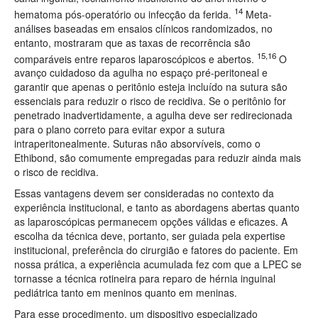
14
hematoma pós-operatório ou infecção da ferida.
Meta-
análises baseadas em ensaios clínicos randomizados, no
entanto, mostraram que as taxas de recorrência são
15,16
comparáveis entre reparos laparoscópicos e abertos.
O
avanço cuidadoso da agulha no espaço pré-peritoneal e
garantir que apenas o peritônio esteja incluído na sutura são
essenciais para reduzir o risco de recidiva. Se o peritônio for
penetrado inadvertidamente, a agulha deve ser redirecionada
para o plano correto para evitar expor a sutura
intraperitonealmente. Suturas não absorvíveis, como o
Ethibond, são comumente empregadas para reduzir ainda mais
o risco de recidiva.
Essas vantagens devem ser consideradas no contexto da
experiência institucional, e tanto as abordagens abertas quanto
as laparoscópicas permanecem opções válidas e eficazes. A
escolha da técnica deve, portanto, ser guiada pela expertise
institucional, preferência do cirurgião e fatores do paciente. Em
nossa prática, a experiência acumulada fez com que a LPEC se
tornasse a técnica rotineira para reparo de hérnia inguinal
pediátrica tanto em meninos quanto em meninas.
Para esse procedimento, um dispositivo especializado