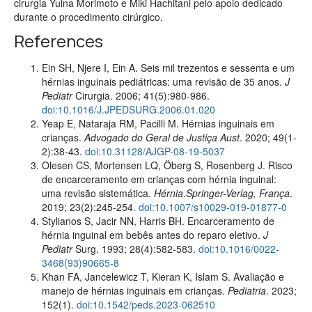
cirurgia Yuina Morimoto e Miki Hachitani pelo apoio dedicado
durante o procedimento cirúrgico.
References
Ein SH, Njere I, Ein A. Seis mil trezentos e sessenta e um
hérnias inguinais pediátricas: uma revisão de 35 anos.
J
Pediatr
Cirurgia. 2006; 41(5):980-986.
doi:10.1016/J.JPEDSURG.2006.01.020
Yeap E, Nataraja RM, Pacilli M. Hérnias inguinais em
crianças.
Advogado do Geral de Justiça Aust
. 2020; 49(1-
2):38-43.
doi:10.31128/AJGP-08-19-5037
Olesen CS, Mortensen LQ, Öberg S, Rosenberg J. Risco
de encarceramento em crianças com hérnia inguinal:
uma revisão sistemática.
Hérnia
.
Springer-Verlag, França
.
2019; 23(2):245-254.
doi:10.1007/s10029-019-01877-0
Stylianos S, Jacir NN, Harris BH. Encarceramento de
hérnia inguinal em bebês antes do reparo eletivo.
J
Pediatr
Surg. 1993; 28(4):582-583.
doi:10.1016/0022-
3468(93)90665-8
Khan FA, Jancelewicz T, Kieran K, Islam S. Avaliação e
manejo de hérnias inguinais em crianças.
Pediatria
. 2023;
152(1).
doi:10.1542/peds.2023-062510