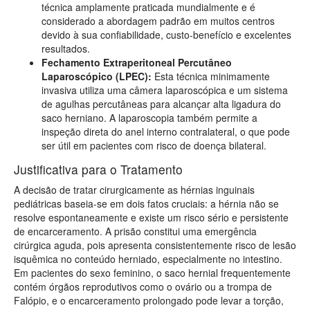
técnica amplamente praticada mundialmente e é
considerado a abordagem padrão em muitos centros
devido à sua confiabilidade, custo-benefício e excelentes
resultados.
Fechamento Extraperitoneal Percutâneo
Laparoscópico (LPEC):
Esta técnica minimamente
invasiva utiliza uma câmera laparoscópica e um sistema
de agulhas percutâneas para alcançar alta ligadura do
saco herniano. A laparoscopia também permite a
inspeção direta do anel interno contralateral, o que pode
ser útil em pacientes com risco de doença bilateral.
Justificativa para o Tratamento
A decisão de tratar cirurgicamente as hérnias inguinais
pediátricas baseia-se em dois fatos cruciais: a hérnia não se
resolve espontaneamente e existe um risco sério e persistente
de encarceramento. A prisão constitui uma emergência
cirúrgica aguda, pois apresenta consistentemente risco de lesão
isquêmica no conteúdo herniado, especialmente no intestino.
Em pacientes do sexo feminino, o saco hernial frequentemente
contém órgãos reprodutivos como o ovário ou a trompa de
Falópio, e o encarceramento prolongado pode levar a torção,