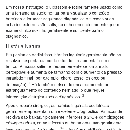
Em nossa instituição, o ultrassom é rotineiramente usado como
uma ferramenta suplementar para visualizar o conteúdo
herniado e fornecer segurança diagnóstica em casos onde
achados externos são sutis, reconhecendo plenamente que o
exame clínico sozinho geralmente é suficiente para o
diagnóstico.
História Natural
Em pacientes pediátricos, hérnias inguinais geralmente não se
resolvem espontaneamente e tendem a aumentar com o
tempo. A massa saliente frequentemente se torna mais
perceptível e aumenta de tamanho com o aumento da pressão
intraabdominal (por exemplo, choro, tosse, esforço ou
5
defecação).
Há também o risco de encarceramento ou
estrangulamento do conteúdo herniado, o que requer
3
intervenção cirúrgica após o diagnóstico.
Após o reparo cirúrgico, as hérnias inguinais pediátricas
geralmente apresentam um excelente prognóstico. As taxas de
recidiva são baixas, tipicamente inferiores a 2%, e complicações
pós-operatórias, como infecção ou hematoma, são geralmente
3,5
incomuns na região inguinal.
Infecções umbilicais no sítio do