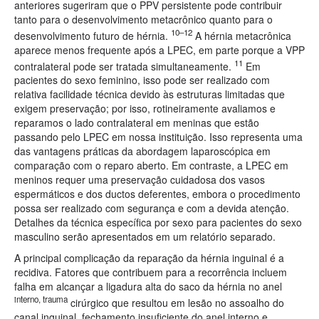
anteriores sugeriram que o PPV persistente pode contribuir
tanto para o desenvolvimento metacrônico quanto para o
10–12
desenvolvimento futuro de hérnia.
A hérnia metacrônica
aparece menos frequente após a LPEC, em parte porque a VPP
11
contralateral pode ser tratada simultaneamente.
Em
pacientes do sexo feminino, isso pode ser realizado com
relativa facilidade técnica devido às estruturas limitadas que
exigem preservação; por isso, rotineiramente avaliamos e
reparamos o lado contralateral em meninas que estão
passando pelo LPEC em nossa instituição. Isso representa uma
das vantagens práticas da abordagem laparoscópica em
comparação com o reparo aberto. Em contraste, a LPEC em
meninos requer uma preservação cuidadosa dos vasos
espermáticos e dos ductos deferentes, embora o procedimento
possa ser realizado com segurança e com a devida atenção.
Detalhes da técnica específica por sexo para pacientes do sexo
masculino serão apresentados em um relatório separado.
A principal complicação da reparação da hérnia inguinal é a
recidiva. Fatores que contribuem para a recorrência incluem
falha em alcançar a ligadura alta do saco da hérnia no anel
interno, trauma
cirúrgico que resultou em lesão no assoalho do
canal inguinal, fechamento insuficiente do anel interno e