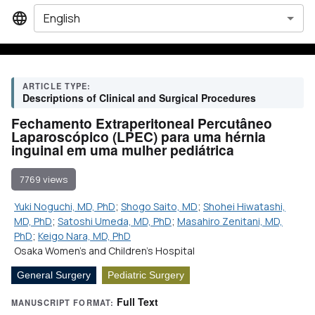
English
ARTICLE TYPE:
Descriptions of Clinical and Surgical Procedures
Fechamento Extraperitoneal Percutâneo
Laparoscópico (LPEC) para uma hérnia
inguinal em uma mulher pediátrica
7769 views
Yuki Noguchi, MD, PhD
;
Shogo Saito, MD
;
Shohei Hiwatashi,
MD, PhD
;
Satoshi Umeda, MD, PhD
;
Masahiro Zenitani, MD,
PhD
;
Keigo Nara, MD, PhD
Osaka Women’s and Children's Hospital
General Surgery
Pediatric Surgery
Full Text
MANUSCRIPT FORMAT: