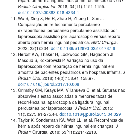
reparo de hérnia inguinal nos primeiros meses de vida?
Pediatr Cirúrgico Int
. 2018; 34(11):1151-1155.
doi:10.1007/s00383-018-4334-1
Wu S, Xing X, He R, Zhao H, Zhong L, Sun J.
Comparação entre fechamento percutâneo
extraperitoneal percutâneo percutâneo assistido por
laparoscópio assistido por laparoscópio versus reparo
aberto para hérnia inguinal pediátrica.
BMC Cirurgia
.
2022; 22(1):334.
doi:10.1186/S12893-022-01787-6
Herbst KW, Thaker H, Lockwood GM, Hagadorn JI,
Masoud S, Kokorowski P. Variação no uso da
laparoscopia com reparação de hérnia inguinal em
amostra de pacientes pediátricos em hospitais infantis.
J
Pediatr Urol
. 2018; 14(2):158.e1-158.e7.
doi:10.1016/j.jpurol.2017.10.008
Grimsby GM, Keays MA, Villanueva C, et al. Suturas não
absorvíveis estão associadas a menores taxas de
recorrência na laparoscopia da ligadura inguinal
percutânea por laparoscopia.
J Pediatr Urol
. 2015;
11(5):275.e1-275.e4.
doi:10.1016/j.jpurol.2015.04.029
Taylor K, Sonderman KA, Wolf LL, et al. Recorrência de
hérnia após reparo de hérnia inguinal em crianças.
J
Pediatr
Cirurgia. 2018; 53(11):2214-2218.