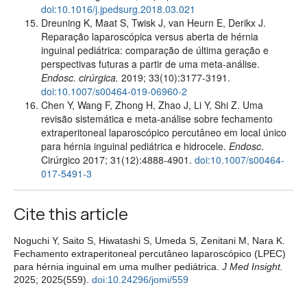
doi:10.1016/j.jpedsurg.2018.03.021
Dreuning K, Maat S, Twisk J, van Heurn E, Derikx J.
Reparação laparoscópica versus aberta de hérnia
inguinal pediátrica: comparação de última geração e
perspectivas futuras a partir de uma meta-análise.
Endosc. cirúrgica.
2019; 33(10):3177-3191.
doi:10.1007/s00464-019-06960-2
Chen Y, Wang F, Zhong H, Zhao J, Li Y, Shi Z. Uma
revisão sistemática e meta-análise sobre fechamento
extraperitoneal laparoscópico percutâneo em local único
para hérnia inguinal pediátrica e hidrocele.
Endosc
.
Cirúrgico 2017; 31(12):4888-4901.
doi:10.1007/s00464-
017-5491-3
Cite this article
Noguchi Y, Saito S, Hiwatashi S, Umeda S, Zenitani M, Nara K.
Fechamento extraperitoneal percutâneo laparoscópico (LPEC)
para hérnia inguinal em uma mulher pediátrica.
J Med Insight.
2025; 2025(559).
doi:10.24296/jomi/559