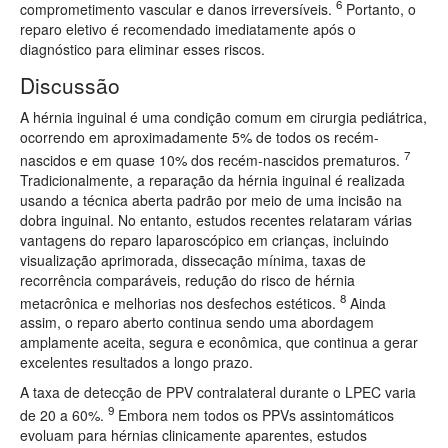
6
comprometimento vascular e danos irreversíveis.
Portanto, o
reparo eletivo é recomendado imediatamente após o
diagnóstico para eliminar esses riscos.
Discussão
A hérnia inguinal é uma condição comum em cirurgia pediátrica,
ocorrendo em aproximadamente 5% de todos os recém-
7
nascidos e em quase 10% dos recém-nascidos prematuros.
Tradicionalmente, a reparação da hérnia inguinal é realizada
usando a técnica aberta padrão por meio de uma incisão na
dobra inguinal. No entanto, estudos recentes relataram várias
vantagens do reparo laparoscópico em crianças, incluindo
visualização aprimorada, dissecação mínima, taxas de
recorrência comparáveis, redução do risco de hérnia
8
metacrônica e melhorias nos desfechos estéticos.
Ainda
assim, o reparo aberto continua sendo uma abordagem
amplamente aceita, segura e econômica, que continua a gerar
excelentes resultados a longo prazo.
A taxa de detecção de PPV contralateral durante o LPEC varia
9
de 20 a 60%.
Embora nem todos os PPVs assintomáticos
evoluam para hérnias clinicamente aparentes, estudos