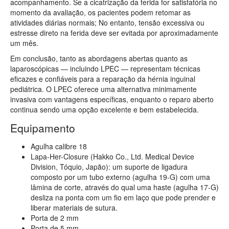
acompanhamento. Se a cicatrização da ferida for satisfatória no
momento da avaliação, os pacientes podem retomar as
atividades diárias normais; No entanto, tensão excessiva ou
estresse direto na ferida deve ser evitada por aproximadamente
um mês.
Em conclusão, tanto as abordagens abertas quanto as
laparoscópicas — incluindo LPEC — representam técnicas
eficazes e confiáveis para a reparação da hérnia inguinal
pediátrica. O LPEC oferece uma alternativa minimamente
invasiva com vantagens específicas, enquanto o reparo aberto
continua sendo uma opção excelente e bem estabelecida.
Equipamento
Agulha calibre 18
Lapa-Her-Closure (Hakko Co., Ltd. Medical Device
Division, Tóquio, Japão): um suporte de ligadura
composto por um tubo externo (agulha 19-G) com uma
lâmina de corte, através do qual uma haste (agulha 17-G)
desliza na ponta com um fio em laço que pode prender e
liberar materiais de sutura.
Porta de 2 mm
Porta de 5 mm