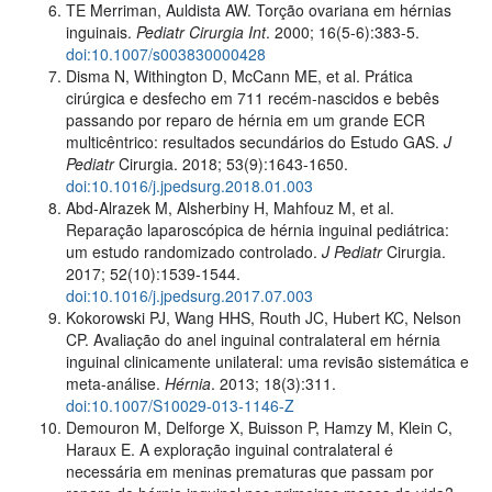
TE Merriman, Auldista AW. Torção ovariana em hérnias
inguinais.
Pediatr Cirurgia Int
. 2000; 16(5-6):383-5.
doi:10.1007/s003830000428
Disma N, Withington D, McCann ME, et al. Prática
cirúrgica e desfecho em 711 recém-nascidos e bebês
passando por reparo de hérnia em um grande ECR
multicêntrico: resultados secundários do Estudo GAS.
J
Pediatr
Cirurgia. 2018; 53(9):1643-1650.
doi:10.1016/j.jpedsurg.2018.01.003
Abd-Alrazek M, Alsherbiny H, Mahfouz M, et al.
Reparação laparoscópica de hérnia inguinal pediátrica:
um estudo randomizado controlado.
J Pediatr
Cirurgia.
2017; 52(10):1539-1544.
doi:10.1016/j.jpedsurg.2017.07.003
Kokorowski PJ, Wang HHS, Routh JC, Hubert KC, Nelson
CP. Avaliação do anel inguinal contralateral em hérnia
inguinal clinicamente unilateral: uma revisão sistemática e
meta-análise.
Hérnia
. 2013; 18(3):311.
doi:10.1007/S10029-013-1146-Z
Demouron M, Delforge X, Buisson P, Hamzy M, Klein C,
Haraux E. A exploração inguinal contralateral é
necessária em meninas prematuras que passam por