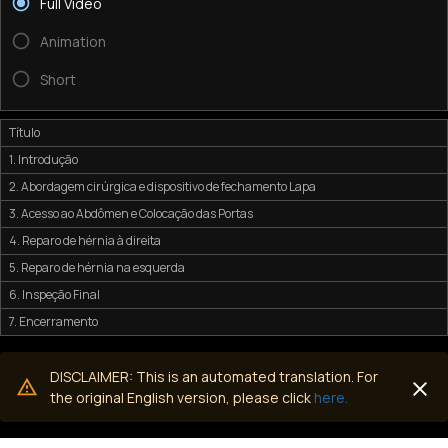
Full Video
Animation
Short
Título
1. Introdução
2. Abordagem cirúrgica e dispositivo de fechamento Lapa
3. Acesso ao Abdômen e Colocação das Portas
4. Reparo de hérnia à direita
5. Reparo de hérnia na esquerda
6. Inspeção Final
7. Encerramento
DISCLAIMER: This is an automated translation. For
the original English version, please click
here.