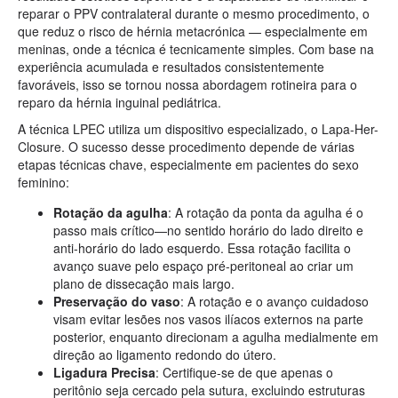
reparar o PPV contralateral durante o mesmo procedimento, o
que reduz o risco de hérnia metacrónica — especialmente em
meninas, onde a técnica é tecnicamente simples. Com base na
experiência acumulada e resultados consistentemente
favoráveis, isso se tornou nossa abordagem rotineira para o
reparo da hérnia inguinal pediátrica.
A técnica LPEC utiliza um dispositivo especializado, o Lapa-Her-
Closure. O sucesso desse procedimento depende de várias
etapas técnicas chave, especialmente em pacientes do sexo
feminino:
Rotação da agulha
: A rotação da ponta da agulha é o
passo mais crítico—no sentido horário do lado direito e
anti-horário do lado esquerdo. Essa rotação facilita o
avanço suave pelo espaço pré-peritoneal ao criar um
plano de dissecação mais largo.
Preservação do vaso
: A rotação e o avanço cuidadoso
visam evitar lesões nos vasos ilíacos externos na parte
posterior, enquanto direcionam a agulha medialmente em
direção ao ligamento redondo do útero.
Ligadura Precisa
: Certifique-se de que apenas o
peritônio seja cercado pela sutura, excluindo estruturas