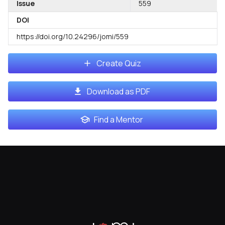
Issue
559
DOI
https://doi.org/10.24296/jomi/559
Create Quiz
Download as PDF
Find a Mentor