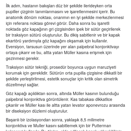
İlk adım, hastanın bakışları düz bir şekilde ilerideyken orta
pupiller çizginin tanımlanmasını ve işaretlenmesini içerir. Bu
anatomik dönüm noktası, onarımın en iyi şekilde merkezlenmesi
için referans noktası görevi görür. Daha sonra bu işaretli
noktada göz kapağının gri çizgisinden ipek bir sütür geçirilerek
bir traksiyon sütürü oluşturulur. Bu dikiş sabitlenir ve bir kapak
ekartörü yardımıyla göz kapağını okşamak için kullanılır.
Eversiyon, tarsusun üzerinde yer alan palpebral konjonktivayı
ortaya çıkarır ve bu, altta yatan Müller kasına erişmek için
gezinmesi gerekir.
Traksiyon sütür tekniği, prosedür boyunca uygun maruziyeti
korumak için gereklidir. Sütürün orta pupilla çizgisine dikkatli bir
şekilde yerleştirilmesi, estetik sonuçlar için kritik olan simetrik
düzeltmeyi sağlar.
Göz kapağı açıldıktan sonra, altında Müller kasının bulunduğu
palpebral konjonktiva görüntülenir. Kas tabakası dikkatlice
çıkarılır ve Müller kası ile altta yatan levator aponevrozu arasında
bir diseksiyon düzlemi oluşturulur.
Başarılı bir izolasyondan sonra, yaklaşık 8,5 milimetre
konjonktiva ve Muller kasını sabitlemek için bir Putterman