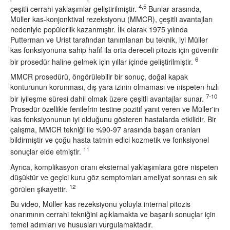
4,5
çeşitli cerrahi yaklaşımlar geliştirilmiştir.
Bunlar arasında,
Müller kas-konjonktival rezeksiyonu (MMCR), çeşitli avantajları
nedeniyle popülerlik kazanmıştır. İlk olarak 1975 yılında
Putterman ve Urist tarafından tanımlanan bu teknik, iyi Müller
kas fonksiyonuna sahip hafif ila orta dereceli pitozis için güvenilir
6
bir prosedür haline gelmek için yıllar içinde geliştirilmiştir.
MMCR prosedürü, öngörülebilir bir sonuç, doğal kapak
konturunun korunması, dış yara izinin olmaması ve nispeten hızlı
7-10
bir iyileşme süresi dahil olmak üzere çeşitli avantajlar sunar.
Prosedür özellikle fenilefrin testine pozitif yanıt veren ve Müller'in
kas fonksiyonunun iyi olduğunu gösteren hastalarda etkilidir. Bir
çalışma, MMCR tekniği ile %90-97 arasında başarı oranları
bildirmiştir ve çoğu hasta tatmin edici kozmetik ve fonksiyonel
11
sonuçlar elde etmiştir.
Ayrıca, komplikasyon oranı eksternal yaklaşımlara göre nispeten
düşüktür ve geçici kuru göz semptomları ameliyat sonrası en sık
12
görülen şikayettir.
Bu video, Müller kas rezeksiyonu yoluyla internal pitozis
onarımının cerrahi tekniğini açıklamakta ve başarılı sonuçlar için
temel adımları ve hususları vurgulamaktadır.