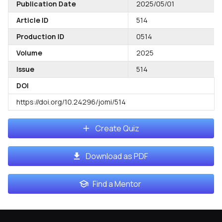
Publication Date
2025/05/01
Article ID
514
Production ID
0514
Volume
2025
Issue
514
DOI
https://doi.org/10.24296/jomi/514
Create Quiz
Download as PDF
Find a Mentor