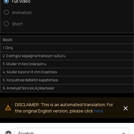
Full Video
Animation
Short
Başlık
1. Giriş
2. Evert göz kapağına traksiyon sütürü
3. Muller'in Kas İzolasyonu
4. Muller Kasının 8 mm Kısalması
5. Konjuktival defektin kapatılması
6. Ameliyat Sonrası Açıklamalar
DISCLAIMER: This is an automated translation. For
the original English version, please click
here.
English