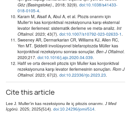
Göz (Basingstoke)
., 2018; 32(9).
doi:10.1038/s41433-
018-0105-4
.
Karam M, Alsaif A, Abul A, et al. Ptozis onarımı için
Muller'in kas konjonktival rezeksiyonuna karşı eksternal
levator ilerlemesi: sistematik derleme ve meta-analiz.
Int
Oftalmol
. 2023; 43(7).
doi:10.1007/s10792-023-02633-1
.
Sweeney AR, Dermarkarian CR, Williams KJ, Allen RC,
Yen MT. Şiddetli involüsyonel blefaroptozda Müller kas
konjonktival rezeksiyonu sonrası sonuçlar.
Ben J Oftalmol
.
2020;217.
doi:10.1016/j.ajo.2020.04.039
.
Hafif ve orta dereceli pitozis için Muller kas konjonktival
rezeksiyonuna karşı levator ilerlemesinin sonuçları.
Rom J
Oftalmol
. 2023; 67(2).
doi:10.22336/rjo.2023.23
.
Cite this article
Lee J. Muller'in kas rezeksiyonu ile iç pitozis onarımı.
J Med
İçgörü.
2025; 2025(514).
doi:10.24296/jomi/514
.