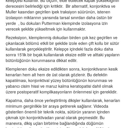
kelepçesi kullanılır. Bu ölçüm, elde edilecek kapak yüksekliğinin
derecesini belirlediği için kritiktir. Bir alternatif, konjonktiva ve
Muller kasından geçirilen ipek traksiyon süürünün, istenen
izolasyon miktarının yarısında tarsal sınırdan daha üstün bir
yerde , bu dokuları Putterman klempinde izolasyona izin
verecek şekilde yükseltmek için kullanmaktır.
Rezeksiyon, klemplenmiş dokudan birden çok kez geçirilen ve
çıkarılacak bölümü etkili bir şekilde izole eden çift kollu bir sütür
kullanılarak gerçekleştirilir. Kelepçe içindeki fazla doku daha
sonra 15'lik bir bıçak kullanılarak eksize edilir ve alttaki yapıların
bütünlüğünün korunmasına dikkat edilir.
Klemplenen doku eksize edildikten sonra, konjonktivanın kesik
kenarları hem alt hem de üst olarak gözlenir. Bu defektin
kapatılması, konjonktival yüzey bütünlüğünün korunması ve
yabancı cisim hissi ve maruz kalma keratopatisi dahil olmak
üzere postoperatif komplikasyonların önlenmesi için gereklidir.
Kapatma, daha önce yerleştirilmiş dikişler kullanılarak, kenarları
minimum gerginlikle bir araya getirerek sağlanır. Videoda
gösterilen önemli bir teknik nokta, sütürün yaranın içinden
çıkmak için konjonktivadan yanal olarak geçmesidir. Bu
manevra, dikiş uçları birbirine bağlandığında düğümün