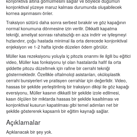
konjonktiva altına gömülmesini sağlar ve böylece düğümün
konjonktival yüzeye maruz kalması durumunda oluşabilecek
kornea aşınmasını önler.
Traksiyon sütürü daha sonra serbest bırakılır ve göz kapağının
normal konumuna dönmesine izin verilir. Dikkatli kapatma
tekniği, ameliyat sonrası rahatsızlığı en aza indirir ve iyileşmeyi
hızlandırır, çoğu hastada minimal ila orta derecede konjonktival
enjeksiyon ve 1-2 hafta içinde düzelen ödem görülür.
Müller kas rezeksiyonu yoluyla iç pitozis onarımı ile ilgili bu eğitici
video, Müller kas fonksiyonu iyi olan hastalarda hafif ila orta
şiddette pitozu düzeltmek için rafine bir cerrahi tekniği
göstermektedir. Özellikle oftalmoloji asistanları, oküloplastik
cerrahi bursiyerleri ve pratisyen cerrahlar için değerlidir. Video,
hassas bir şekilde yerleştirilmiş bir traksiyon dikişi ile göz kapağı
eversiyonu, Müller kasının dikkatli bir şekilde izole edilmesi,
kasın ölçülen bir miktarda hassas bir şekilde kısaltılması ve
konjonktival kusurun kapatılması gibi temel adımları net bir
şekilde göstererek kapsamlı bir eğitim kaynağı sağlar.
Açıklamalar
Açıklanacak bir şey yok.