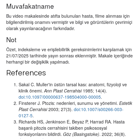
Muvafakatname
Bu video makalesinde atıfta bulunulan hasta, filme alınması için
bilgilendirilmiş onamını vermiştir ve bilgi ve görüntülerin çevrimiçi
olarak yayınlanacağının farkındadır.
Not
Özet, indeksleme ve erişilebilirlik gereksinimlerini karşılamak için
21/07/2025 tarihinde yayın sonrası eklenmiştir. Makale içeriğinde
herhangi bir değişiklik yapılmadı.
References
Sakal C. Muller'in üstün tarsal kası: anatomi, fizyoloji ve
klinik önemi.
Ann Plast Cerrahisi
1985; 14(4).
doi:10.1097/00000637-198504000-00005
.
Finsterer J. Ptozis: nedenleri, sunumu ve yönetimi.
Estetik
Plast Cerrahisi
2003; 27(3).
doi:10.1007/s00266-003-
0127-5
.
Richards HS, Jenkinson E, Beyaz P, Harrad RA. Hasta
başarılı pitozis cerrahisini takiben psikososyal
fonksiyonlarını bildirdi.
Göz (Basingstoke)
. 2022; 36(8).