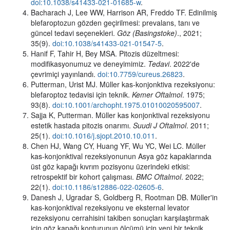
doi:10.1038/s41433-021-01685-w
.
Bacharach J, Lee WW, Harrison AR, Freddo TF. Edinilmiş
blefaroptozun gözden geçirilmesi: prevalans, tanı ve
güncel tedavi seçenekleri.
Göz (Basingstoke)
., 2021;
35(9).
doi:10.1038/s41433-021-01547-5
.
Hanif F, Tahir H, Bey MSA. Pitozis düzeltmesi:
modifikasyonumuz ve deneyimimiz.
Tedavi
. 2022'de
çevrimiçi yayınlandı.
doi:10.7759/cureus.26823
.
Putterman, Urist MJ. Müller kas-konjonktiva rezeksiyonu:
blefaroptoz tedavisi için teknik.
Kemer Oftalmol
. 1975;
93(8).
doi:10.1001/archopht.1975.01010020595007
.
Sajja K, Putterman. Müller kas konjonktival rezeksiyonu
estetik hastada pitozis onarımı.
Suudi J Oftalmol
. 2011;
25(1).
doi:10.1016/j.sjopt.2010.10.011
.
Chen HJ, Wang CY, Huang YF, Wu YC, Wei LC. Müller
kas-konjonktival rezeksiyonunun Asya göz kapaklarında
üst göz kapağı kıvrım pozisyonu üzerindeki etkisi:
retrospektif bir kohort çalışması.
BMC Oftalmol
. 2022;
22(1).
doi:10.1186/s12886-022-02605-6
.
Danesh J, Ugradar S, Goldberg R, Rootman DB. Müller'in
kas-konjonktival rezeksiyonu ve eksternal levator
rezeksiyonu cerrahisini takiben sonuçları karşılaştırmak
için göz kapağı konturunun ölçümü için yeni bir teknik.