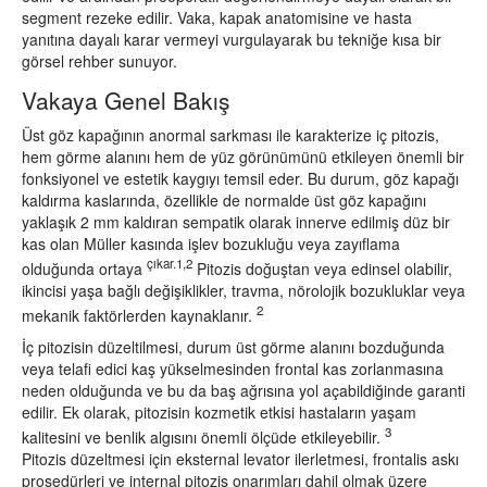
segment rezeke edilir. Vaka, kapak anatomisine ve hasta
yanıtına dayalı karar vermeyi vurgulayarak bu tekniğe kısa bir
görsel rehber sunuyor.
Vakaya Genel Bakış
Üst göz kapağının anormal sarkması ile karakterize iç pitozis,
hem görme alanını hem de yüz görünümünü etkileyen önemli bir
fonksiyonel ve estetik kaygıyı temsil eder. Bu durum, göz kapağı
kaldırma kaslarında, özellikle de normalde üst göz kapağını
yaklaşık 2 mm kaldıran sempatik olarak innerve edilmiş düz bir
kas olan Müller kasında işlev bozukluğu veya zayıflama
çıkar.1,2
olduğunda ortaya
Pitozis doğuştan veya edinsel olabilir,
ikincisi yaşa bağlı değişiklikler, travma, nörolojik bozukluklar veya
2
mekanik faktörlerden kaynaklanır.
İç pitozisin düzeltilmesi, durum üst görme alanını bozduğunda
veya telafi edici kaş yükselmesinden frontal kas zorlanmasına
neden olduğunda ve bu da baş ağrısına yol açabildiğinde garanti
edilir. Ek olarak, pitozisin kozmetik etkisi hastaların yaşam
3
kalitesini ve benlik algısını önemli ölçüde etkileyebilir.
Pitozis düzeltmesi için eksternal levator ilerletmesi, frontalis askı
prosedürleri ve internal pitozis onarımları dahil olmak üzere