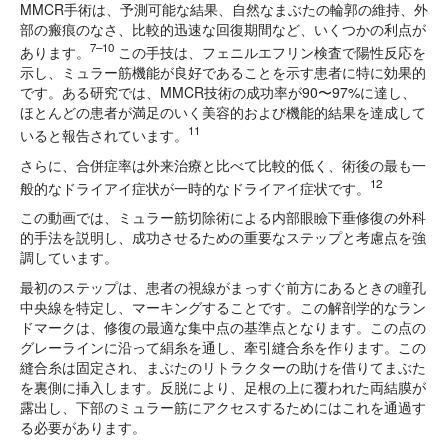
MMCR手術は、予測可能な結果、自然なまぶたの輪郭の維持、外
部の瘢痕のなさ、比較的迅速な回復期間など、いくつかの利点が
7–10
あります。
この手技は、フェニルエフリン検査で陽性反応を
示し、ミュラー筋機能が良好であることを示す患者に特に効果的
です。ある研究では、MMCR技術の成功率が90〜97%に達し、
ほとんどの患者が満足のいく美容的および機能的結果を達成して
11
いると報告されています。
さらに、合併症率は外来治療と比べて比較的低く、術後の最も一
12
般的なドライアイ症状が一時的なドライアイ症状です。
この動画では、ミュラー筋切除術による内部眼瞼下垂修復の外科
的手法を説明し、成功させるための重要なステップと考慮点を強
調しています。
最初のステップは、患者の視線がまっすぐ前方にあるときの瞳孔
中央線を特定し、マーキングすることです。この解剖学的なラン
ドマークは、修復の最適な集中点の基準点となります。この点の
グレーラインに沿って絹糸を通し、牽引縫合糸を作ります。この
縫合糸は固定され、まぶたのリトラクターの助けを借りてまぶた
を裏側に挿入します。反脱により、足根の上に覆われた両結膜が
露出し、下部のミュラー筋にアクセスするためにはこれを通過す
る必要があります。