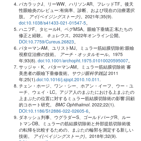
バカラックJ、リーWW、ハリソンAR、フレッドTF。後天
性眼瞼炎のレビュー:有病率、診断、および現在の治療選択
肢。
アイ(ベイジングストーク)
。2021年;35(9).
doi:10.1038/s41433-021-01547-5
。
ハニフF、タヒールH、ベグMSA。眼瞼下垂矯正:私たちの
修正と経験。
キュレウス
。2022年オンライン公開。
DOI:10.7759/Cureus.26823
。
パターマンAM、ユリストMJ。ミュラー筋結膜切除術:眼瞼
視察症治療の技術。
アーチ・オッタルモール
。1975
年;93(8).
doi:10.1001/archopht.1975.01010020595007
。
サッジャ・K、パターマンAM。ミュラー筋結膜切除術 審
美患者の眼瞼下垂修復術。
サウジ眼科学雑誌
2011
年;25(1).
doi:10.1016/j.sjopt.2010.10.011
.
チェン・ホージ、ワン・シー、ホアン・イーフ、ウー・ユ
ーチ、ウェイ・LC。アジア人のまぶたにおける上まぶたの
上まぶたの位置に対するミュラー筋結膜切除術の影響:回顧
的コホート研究。
BMC Ophthalmol
. 2022;22(1).
DOI:10.1186/S12886-022-02605-6
。
ダネッシュ判事、ウグラダーS、ゴールドバーグR、ルー
トマンDB。ミュラーの筋結膜切除術と外部提筋切除術後
の転帰を比較するための、まぶたの輪郭を測定する新しい
技術。
アイ(ベイジングストーク)
。2018年;32(9).