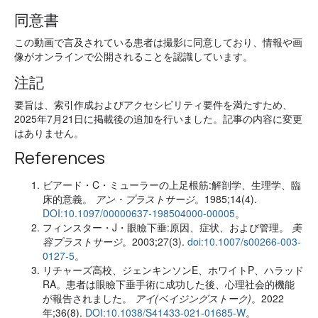
同意書
この動画で言及されている患者は撮影に同意しており、情報や画
像がオンラインで公開されることを認識しています。
注記
要旨は、索引作成およびアクセシビリティ要件を満たすため、
2025年7月21日に掲載後の追加を行いました。記事の内容に変更
はありません。
References
ビアード・C・ミューラーの上足根筋:解剖学、生理学、臨
床的意義。
アン・プラストサージ
。1985;14(4).
DOI:10.1097/00000637-198504000-00005
。
フィンスター・J・眼瞼下垂:原因、症状、および管理。
美
容プラストサージ
。2003;27(3).
doi:10.1007/s00266-003-
0127-5
。
リチャーズ高校、ジェンキンソンE、ホワイトP、ハラッド
RA。患者は眼瞼下垂手術に成功した後、心理社会的機能
が報告されました。
アイ(ベイジングストーク)
。2022
年;36(8).
DOI:10.1038/S41433-021-01685-W
。