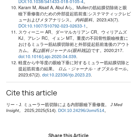
DOI:10.1038/S41433-018-0105-4
。
Karam M, Alsaif A, Abul Aら。Mullerの筋結膜切除術と眼
瞼下垂修復のための外部提起筋前進:システマティックレビ
ューおよびメタアナリシス。
内科眼科
。2023;43(7).
DOI:10.1007/S10792-023-02633-1
。
スウィーニー AR、ダーマルカリアン CR、ウィリアムズ
KJ、アレン RC、イェン MT。重度の不回骨性眼瞼検査に
おけるミュラー筋結膜切除術と外部提起筋前進後のアウト
カム。
私は眼科ジャーナル(眼科雑誌
)です。2020;217.
doi:10.1016/j.ajo.2020.04.039
.
軽度から中等度の眼瞼下垂に対するミュラー筋結膜切除と
提起筋前進の結果。
ロム・ジャーナル・オプタルモール
。
2023;67(2).
doi:10.22336/rjo.2023.23
.
Cite this article
リー・J. ミューラー筋切除による内部眼瞼下垂修復。
J Med
Insight。
2025;2025(514).
DOI:10.24296/Jomi/514
。
Share this Article