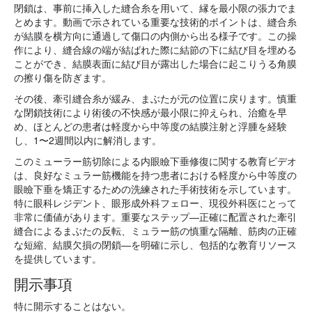
閉鎖は、事前に挿入した縫合糸を用いて、縁を最小限の張力でま
とめます。動画で示されている重要な技術的ポイントは、縫合糸
が結膜を横方向に通過して傷口の内側から出る様子です。この操
作により、縫合線の端が結ばれた際に結節の下に結び目を埋める
ことができ、結膜表面に結び目が露出した場合に起こりうる角膜
の擦り傷を防ぎます。
その後、牽引縫合糸が緩み、まぶたが元の位置に戻ります。慎重
な閉鎖技術により術後の不快感が最小限に抑えられ、治癒を早
め、ほとんどの患者は軽度から中等度の結膜注射と浮腫を経験
し、1〜2週間以内に解消します。
このミューラー筋切除による内眼瞼下垂修復に関する教育ビデオ
は、良好なミュラー筋機能を持つ患者における軽度から中等度の
眼瞼下垂を矯正するための洗練された手術技術を示しています。
特に眼科レジデント、眼形成外科フェロー、現役外科医にとって
非常に価値があります。重要なステップ—正確に配置された牽引
縫合によるまぶたの反転、ミュラー筋の慎重な隔離、筋肉の正確
な短縮、結膜欠損の閉鎖—を明確に示し、包括的な教育リソース
を提供しています。
開示事項
特に開示することはない。