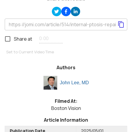
Share at
Set to Current Video Time
Authors
John Lee, MD
Filmed At:
Boston Vision
Article Information
Publication Date
2025/05/01