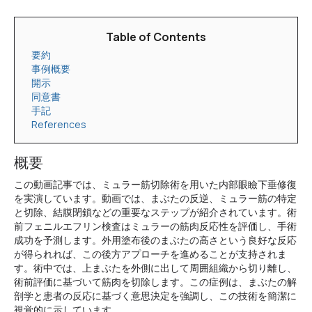
Table of Contents
要約
事例概要
開示
同意書
手記
References
概要
この動画記事では、ミュラー筋切除術を用いた内部眼瞼下垂修復
を実演しています。動画では、まぶたの反逆、ミュラー筋の特定
と切除、結膜閉鎖などの重要なステップが紹介されています。術
前フェニルエフリン検査はミュラーの筋肉反応性を評価し、手術
成功を予測します。外用塗布後のまぶたの高さという良好な反応
が得られれば、この後方アプローチを進めることが支持されま
す。術中では、上まぶたを外側に出して周囲組織から切り離し、
術前評価に基づいて筋肉を切除します。この症例は、まぶたの解
剖学と患者の反応に基づく意思決定を強調し、この技術を簡潔に
視覚的に示しています。