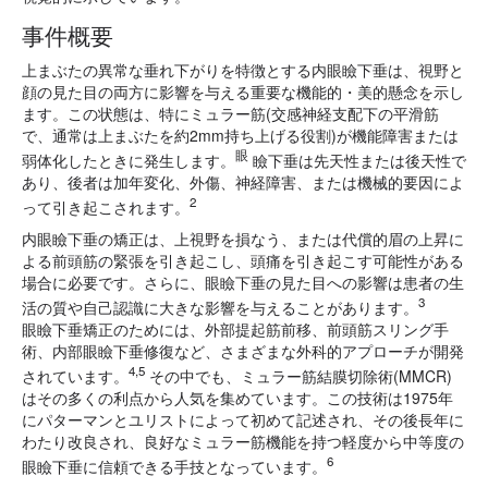
事件概要
上まぶたの異常な垂れ下がりを特徴とする内眼瞼下垂は、視野と
顔の見た目の両方に影響を与える重要な機能的・美的懸念を示し
ます。この状態は、特にミュラー筋(交感神経支配下の平滑筋
で、通常は上まぶたを約2mm持ち上げる役割)が機能障害または
眼
弱体化したときに発生します。
瞼下垂は先天性または後天性で
あり、後者は加年変化、外傷、神経障害、または機械的要因によ
2
って引き起こされます。
内眼瞼下垂の矯正は、上視野を損なう、または代償的眉の上昇に
よる前頭筋の緊張を引き起こし、頭痛を引き起こす可能性がある
場合に必要です。さらに、眼瞼下垂の見た目への影響は患者の生
3
活の質や自己認識に大きな影響を与えることがあります。
眼瞼下垂矯正のためには、外部提起筋前移、前頭筋スリング手
術、内部眼瞼下垂修復など、さまざまな外科的アプローチが開発
4,5
されています。
その中でも、ミュラー筋結膜切除術(MMCR)
はその多くの利点から人気を集めています。この技術は1975年
にパターマンとユリストによって初めて記述され、その後長年に
わたり改良され、良好なミュラー筋機能を持つ軽度から中等度の
6
眼瞼下垂に信頼できる手技となっています。