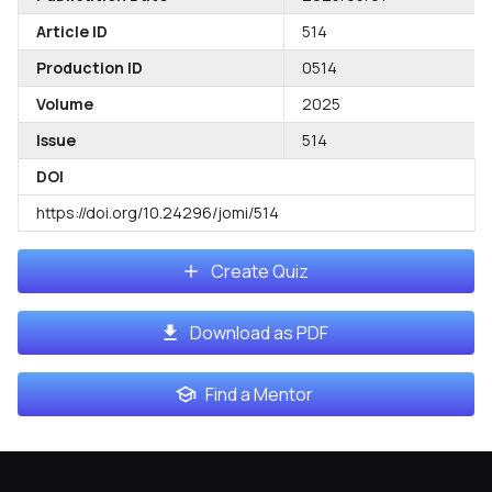
Article ID
514
Production ID
0514
Volume
2025
Issue
514
DOI
https://doi.org/10.24296/jomi/514
Create Quiz
Download as PDF
Find a Mentor