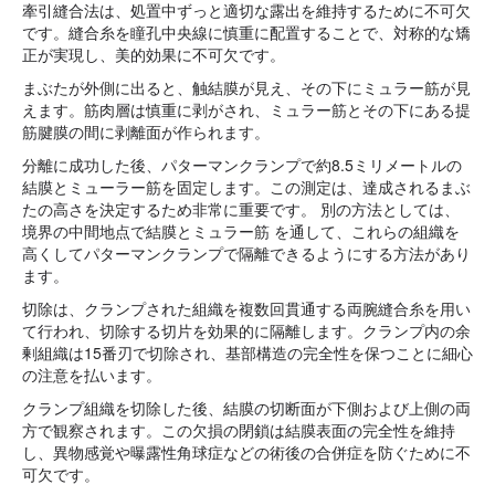
牽引縫合法は、処置中ずっと適切な露出を維持するために不可欠
です。縫合糸を瞳孔中央線に慎重に配置することで、対称的な矯
正が実現し、美的効果に不可欠です。
まぶたが外側に出ると、触結膜が見え、その下にミュラー筋が見
えます。筋肉層は慎重に剥がされ、ミュラー筋とその下にある提
筋腱膜の間に剥離面が作られます。
分離に成功した後、パターマンクランプで約8.5ミリメートルの
結膜とミューラー筋を固定します。この測定は、達成されるまぶ
たの高さを決定するため非常に重要です。 別の方法としては、
境界の中間地点で結膜とミュラー筋 を通して、これらの組織を
高くしてパターマンクランプで隔離できるようにする方法があり
ます。
切除は、クランプされた組織を複数回貫通する両腕縫合糸を用い
て行われ、切除する切片を効果的に隔離します。クランプ内の余
剰組織は15番刃で切除され、基部構造の完全性を保つことに細心
の注意を払います。
クランプ組織を切除した後、結膜の切断面が下側および上側の両
方で観察されます。この欠損の閉鎖は結膜表面の完全性を維持
し、異物感覚や曝露性角球症などの術後の合併症を防ぐために不
可欠です。