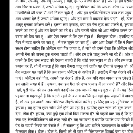
के नीचे, उप-क्यू, उप-क्यू उप-क्यू। यहां, हम प्रावरणी देखते हैं। जैसे ही हम प्रावर
आप जितना धक्का दें उससे अधिक घुमाएं। सुनिश्चित करें कि आपका कोण उस स्थान 
मांसपेशियों की परत से आगे निकल चुके हैं। और हम प्रीपेरिटोनियल वसा तक पहुं
आप धक्का देते हैं उससे अधिक घुमाएं। और हम वसा में बदलाव देख पाएंगे। हाँ, ठीक ह
आइए इसका परीक्षण करें। इतना कम प्रवाह, क्या हम गैस शुरू कर सकते हैं, कृपया
करने जा रहा हूं और हम देखने जा रहे हैं। और पहली चीज़ जो आप नोटिस करने जा रह
दबाव को देख रहा हूं। और ऐसा लगता है कि एक रोड़ा है। बिलकुल ठीक। इसलिए हम परत
फिर मैं मदद करने जा रहा हूं। मैं बस घूमने जा रहा हूँ। और आप देखते हैं कि मैं जित
सक्षम होना चाहिए कि ओमेंटम वहां गिर जाता है, है ना? तो हमने देखा कि ओमेंटम 
अपनी गैस को वापस हुक करना चाहते हैं। और हम इसे चालू करने जा रहे हैं। और हम 
करने के लिए उस साइट को देखना चाहते हैं कि कोई रक्तस्राव न हो। और हम बता सकत
स्थान पर हैं, तो मैं चाहता हूं कि आप कैमरा चालू करें ताकि यह ठीक से उन्मुख हो, 
मेरा मतलब यह नहीं है कि हम शायद ओमेंटम के अधीन हैं। इसलिए मैं यह देखने की 
जाएं। ओमेंटम वहां गिरा, आपने वह देखा? ठीक है, अब यदि आप अपना हाथ छोड़ते है
हम खाली जगह में हैं। कृपया, क्या हम गैस को उच्च प्रवाह में ला सकते हैं? और फिर
नहीं, पूरी चीज़ को तब तक आगे बढ़ाएँ जब तक आपको यह महसूस न हो कि यह रिलीज
पहचानना महत्वपूर्ण है कि चलते रहने के बजाय क्योंकि हम वहां कुछ जहाजों में वापस
है, तो अब हम अपनी डायग्नोस्टिक लैप्रोस्कोपी करेंगे। इसलिए हम यह सुनिश्चित करन
कृपया। यह हमारा एयर सील पोर्ट होने जा रहा है। इसलिए एयर सील को शुरू करने क
देगा, ठीक है? कृपया, क्या मुझे एक लोभी मिल सकता है? तो पहली बात यह है कि हम
क्या यह कैल्सीफिकेशन की तरह नहीं है? यह संभावना है क्योंकि उसके पास पि
पेट के ऊपरी हिस्से को देखते हैं। मैं चाहता हूं कि आप दाहिने डायाफ्राम के दाहि
बिलकुल ठीक। ठीक। ठीक है, किसी को भी कुछ भी चिंताजनक दिखाई देता है? ठीक ह