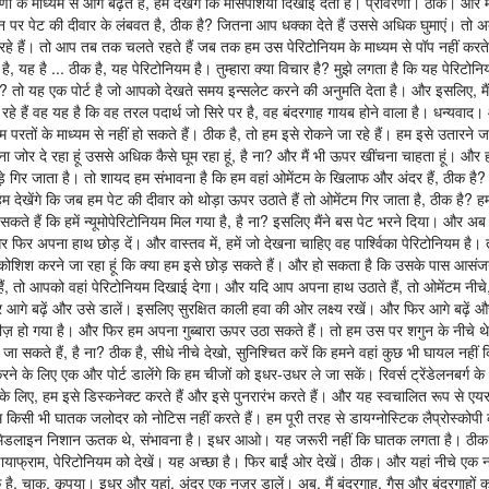
णी के माध्यम से आगे बढ़ते हैं, हम देखेंगे कि मांसपेशियां दिखाई देती हैं। प्रावरणी। ठीक। और मै
पर पेट की दीवार के लंबवत है, ठीक है? जितना आप धक्का देते हैं उससे अधिक घुमाएं। तो 
च रहे हैं। तो आप तब तक चलते रहते हैं जब तक हम उस पेरिटोनियम के माध्यम से पॉप नहीं क
ै, यह है ... ठीक है, यह पेरिटोनियम है। तुम्हारा क्या विचार है? मुझे लगता है कि यह पेरिटो
? तो यह एक पोर्ट है जो आपको देखते समय इन्सलेट करने की अनुमति देता है। और इसलिए, मैं
े हैं वह यह है कि वह तरल पदार्थ जो सिरे पर है, वह बंदरगाह गायब होने वाला है। धन्यवाद।
ों के माध्यम से नहीं हो सकते हैं। ठीक है, तो हम इसे रोकने जा रहे हैं। हम इसे उतारने जा
ना जोर दे रहा हूं उससे अधिक कैसे घूम रहा हूं, है ना? और मैं भी ऊपर खींचना चाहता हूं। और हम
थोड़े गिर जाता है। तो शायद हम संभावना है कि हम वहां ओमेंटम के खिलाफ और अंदर हैं, ठीक ह
देखेंगे कि जब हम पेट की दीवार को थोड़ा ऊपर उठाते हैं तो ओमेंटम गिर जाता है, ठीक है? ह
े हैं कि हमें न्यूमोपेरिटोनियम मिल गया है, है ना? इसलिए मैंने बस पेट भरने दिया। और अब
और फिर अपना हाथ छोड़ दें। और वास्तव में, हमें जो देखना चाहिए वह पार्श्विका पेरिटोनियम है।
कोशिश करने जा रहा हूं कि क्या हम इसे छोड़ सकते हैं। और हो सकता है कि उसके पास आसंजन 
ं, तो आपको वहां पेरिटोनियम दिखाई देगा। और यदि आप अपना हाथ उठाते हैं, तो ओमेंटम नीचे
 आगे बढ़ें और उसे डालें। इसलिए सुरक्षित काली हवा की ओर लक्ष्य रखें। और फिर आगे बढ़ें और 
़ हो गया है। और फिर हम अपना गुब्बारा ऊपर उठा सकते हैं। तो हम उस पर शगुन के नीचे थ
 जा सकते हैं, है ना? ठीक है, सीधे नीचे देखो, सुनिश्चित करें कि हमने वहां कुछ भी घायल नहीं
े के लिए एक और पोर्ट डालेंगे कि हम चीजों को इधर-उधर ले जा सकें। रिवर्स ट्रेंडेलनबर्ग के
े लिए, हम इसे डिस्कनेक्ट करते हैं और इसे पुनरारंभ करते हैं। और यह स्वचालित रूप से एय
 किसी भी घातक जलोदर को नोटिस नहीं करते हैं। हम पूरी तरह से डायग्नोस्टिक लैप्रोस्कोपी क
छले मिडलाइन निशान ऊतक थे, संभावना है। इधर आओ। यह जरूरी नहीं कि घातक लगता है। ठीक 
ने डायाफ्राम, पेरिटोनियम को देखें। यह अच्छा है। फिर बाईं ओर देखें। ठीक। और यहां नीचे एक 
ै, चाकू, कृपया। इधर और यहां, अंदर एक नज़र डालें। अब, मैं बंदरगाह, गैस और बंदरगाहों 