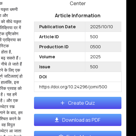
िक
Center
और यकृत धमनी
ोमा और
Article Information
ी को सीधे यकृत
Publication Date
2025/10/10
िक्रिया दर में
िक दृष्टिकोण
Article ID
500
ी प्रक्रिया का
ोस्टिक
Production ID
0500
होता है,
Volume
2025
 बढ़ सकते हैं।
ीचे ले जाते हैं
Issue
500
रने के लिए एक
र्ण जटिलताएं हो
DOI
। हालांकि, इस
https://doi.org/10.24296/jomi/500
लोरिक प्रवाह को
है। यह हमें
ी है। और एक
Create Quiz
 कैथेटर रख
गाने के बाद, हम
श्चित करने के
Download as PDF
। वह विपुल
 कैथेटर आ जाता