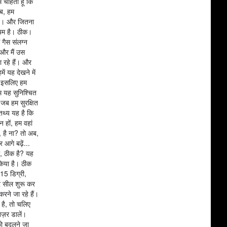
ं चाहता हूं कि
अब, हम
रते। और जितना
नियम है। ठीक।
 गैस संलग्न
 और मैं उस
 रहे हैं। और
ें यह देखने में
ै? इसलिए हम
म यह सुनिश्चित
 जब हम सुरक्षित
 तथ्य यह है कि
हों, हम वहां
, है ना? तो अब,
आगे बढ़ें...
े, ठीक है? यह
 किया है। ठीक
 15 डिग्री,
र सील शुरू कर
रने जा रहे हैं।
है, तो चलिए
नज़र डालें।
को बदलने जा