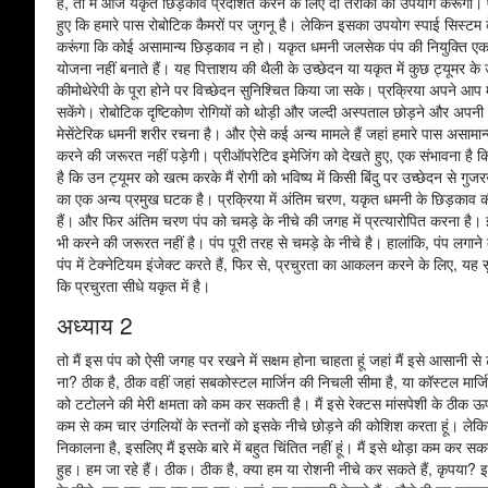
है, तो मैं आज यकृत छिड़काव प्रदर्शित करने के लिए दो तरीकों का उपयोग करूंगा
हुए कि हमारे पास रोबोटिक कैमरों पर जुगनू है। लेकिन इसका उपयोग स्पाई सिस्टम क
करूंगा कि कोई असामान्य छिड़काव न हो। यकृत धमनी जलसेक पंप की नियुक्ति एक
योजना नहीं बनाते हैं। यह पित्ताशय की थैली के उच्छेदन या यकृत में कुछ ट्यूमर 
कीमोथेरेपी के पूरा होने पर विच्छेदन सुनिश्चित किया जा सके। प्रक्रिया अपने
सकेंगे। रोबोटिक दृष्टिकोण रोगियों को थोड़ी और जल्दी अस्पताल छोड़ने और अपनी स
मेसेंटेरिक धमनी शरीर रचना है। और ऐसे कई अन्य मामले हैं जहां हमारे पास असामा
करने की जरूरत नहीं पड़ेगी। प्रीऑपरेटिव इमेजिंग को देखते हुए, एक संभावना है कि 
है कि उन ट्यूमर को खत्म करके मैं रोगी को भविष्य में किसी बिंदु पर उच्छेदन से गुज
का एक अन्य प्रमुख घटक है। प्रक्रिया में अंतिम चरण, यकृत धमनी के छिड़काव क
हैं। और फिर अंतिम चरण पंप को चमड़े के नीचे की जगह में प्रत्यारोपित करना है। 
भी करने की जरूरत नहीं है। पंप पूरी तरह से चमड़े के नीचे है। हालांकि, पंप लगाने 
पंप में टेक्नेटियम इंजेक्ट करते हैं, फिर से, प्रचुरता का आकलन करने के लिए, यह
कि प्रचुरता सीधे यकृत में है।
अध्याय 2
तो मैं इस पंप को ऐसी जगह पर रखने में सक्षम होना चाहता हूं जहां मैं इसे आसानी से 
ना? ठीक है, ठीक वहीं जहां सबकोस्टल मार्जिन की निचली सीमा है, या कॉस्टल मार्
को टटोलने की मेरी क्षमता को कम कर सकती है। मैं इसे रेक्टस मांसपेशी के ठीक ऊप
कम से कम चार उंगलियों के स्तनों को इसके नीचे छोड़ने की कोशिश करता हूं। ले
निकालना है, इसलिए मैं इसके बारे में बहुत चिंतित नहीं हूं। मैं इसे थोड़ा कम 
हुह। हम जा रहे हैं। ठीक। ठीक है, क्या हम या रोशनी नीचे कर सकते हैं, कृपया? 