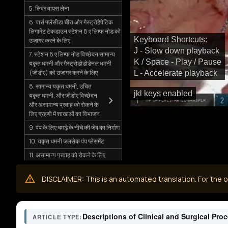
5. लिवर वापस लेना
6. पार्स फ्लैसीडा चीरा और गैस्ट्रोहेपेटिक
लिगामेंट टेकडाउन स्टेशन 8 ए लिम्फ नोड को
Keyboard Shortcuts:
उजागर करने के लिए
J - Slow down playback
7. स्टेशन 8 ए लिम्फ नोड विच्छेदन सामान्य
K / Space - Play / Pause
यकृत धमनी और गैस्ट्रोडोडोडेनल धमनी
(जीडीए) को उजागर करने के लिए
L - Accelerate playback
8. सामान्य यकृत धमनी, उचित
jkl keys enabled
यकृत धमनी, और जीडीए विच्छेदन
और असामान्य प्रवाह को रोकने के
लिए ग्रहणी में शाखाओं का विभाजन
9. पंप के लिए चमड़े के नीचे की जेब का निर्माण
10. यकृत धमनी जलसेक पंप प्लेसमेंट
11. असामान्य प्रवाह को रोकने के लिए
आईसीजी और मेथिलीन ब्लू परीक्षण
12. हेमोस्टेसिस, टीएपी ब्लॉक और रोबोट
DISCLAIMER: This is an automated translation. For the or
अनडॉकिंग
13. चमड़े के नीचे की जेब में पंप की नियुक्ति
14. बंद करना
Descriptions of Clinical and Surgical Pro
ARTICLE TYPE: