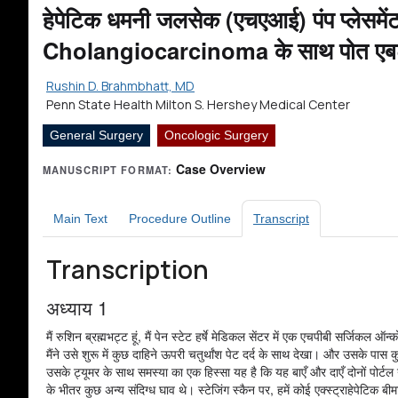
15. पोस्ट-ऑप टिप्पणियाँ
हेपेटिक धमनी जलसेक (एचएआई) पंप प्लेसमें
Cholangiocarcinoma के साथ पोत एबटमेंट
Rushin D. Brahmbhatt, MD
Penn State Health Milton S. Hershey Medical Center
General Surgery
Oncologic Surgery
Case Overview
MANUSCRIPT FORMAT:
Main Text
Procedure Outline
Transcript
Transcription
अध्याय 1
मैं रुशिन ब्रह्मभट्ट हूं, मैं पेन स्टेट हर्षे मेडिकल सेंटर में एक एचपीबी सर्जिकल
मैंने उसे शुरू में कुछ दाहिने ऊपरी चतुर्थांश पेट दर्द के साथ देखा। और उसके प
उसके ट्यूमर के साथ समस्या का एक हिस्सा यह है कि यह बाएँ और दाएँ दोनों पोर्
के भीतर कुछ अन्य संदिग्ध घाव थे। स्टेजिंग स्कैन पर, हमें कोई एक्स्ट्राहेपेटिक