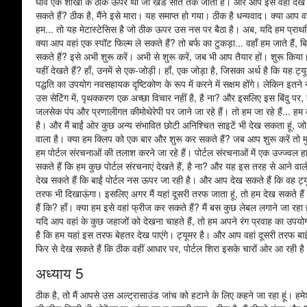
घाव एक शाखा के ठीक ऊपर था जो खंड सात तक जाता है। और आप इसे वहीं देख सकते
सकते हैं? ठीक है, मैंने इसे मारा। यह समाप्त हो गया। ठीक है धन्यवाद। क्या आप वह
हम... तो यह मेटास्टेसिस है जो ठीक ऊपर उस नस पर बैठा है। अब, यदि हम प्राथमि
क्या आप वहां एक स्पॉट फिल्म ले सकते हैं? तो बर्फ का टुकड़ा... वहाँ हम जाते हैं, ब
सकते हैं? इसे अभी शुरू करें। अभी से शुरू करें, जब भी आप तैयार हों। शुरू किया। 
यहीं देखते हैं? हाँ, उनमें से एक-जोड़ी। हाँ, एक जोड़ा है, जिसका अर्थ है कि यह
पद्धति का उपयोग नवसहायक दृष्टिकोण के रूप में करने में सक्षम होंगे। लेकिन इतने स
उस सेटिंग में, पृथक्करण एक अच्छा विचार नहीं है, है ना? और इसलिए इस बिंदु पर,
जलसेक पंप और प्रणालीगत कीमोथेरेपी पर जाने जा रहे हैं। तो हम जा रहे हैं... ह
है। और मैं बाईं ओर कुछ अन्य संभावित छोटी अनिश्चित साइटें भी देख सकता हूं, ज
वाला है। क्या हम क्लिप को एक बार और शुरू कर सकते हैं? जब आप शुरू करें तो 
हम पोर्टल संरचनाओं की तलाश करने जा रहे हैं। पोर्टल संरचनाओं में एक उज्ज्
सकते हैं कि हम कुछ पोर्टल संरचनाएं देखते हैं, है ना? और यह इस तरह से आने वाली
देख सकते हैं कि बाईं पोर्टल नस ऊपर जा रही है। और आप देख सकते हैं कि वह ट्य
तरफ भी दिखाऊंगा। इसलिए अगर मैं यहां दूसरी तरफ जाता हूं, तो हम देख सकते हैं 
हैं कि? हाँ। क्या हम इसे वहां फ्रीज कर सकते हैं? मैं बस कुछ लेबल लगाने जा रहा
यदि आप वहां के कुछ जहाजों को देखना चाहते हैं, तो हम अपने रंग प्रवाह का उपयो
है कि हम यहां इस तरफ बेहतर देख पाएंगे। ट्यूमर है। और आप वहां दूसरी तरफ बाईं 
फिर से देख सकते हैं कि ठीक वहीं आधार पर, पोर्टल शिरा इसके चारों ओर आ रही है। त
अध्याय 5
ठीक है, तो मैं आपसे उस अल्ट्रासाउंड जांच को हटाने के लिए कहने जा रहा हूं। हमे