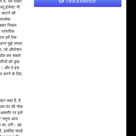
ा है, यह देखते
Find a Mentor
लू इंजेक्ट भी
ो काटने की
ी जलसेक
े बाहर निकल
ी पारंपरिक
आज हमें ऐसा
, अगर मुझे लगता
रेगा, जो ऑपरेशन
अनडॉक कर सकते
मरीजों को कुछ
 है। और वे इस
ित करने के लिए
इन कहां है, है
ो उस पंप की नोक
ैं आमतौर पर इसे
ै? नमूना आज
़ा सा, एनी। उह
है, इसलिए चमड़े