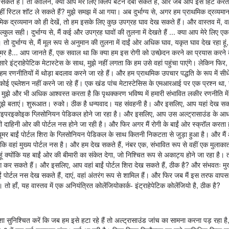
 हैं। तो कॉलिन, क्या आप मेरे लिए क्लिप बटन दबा सकते हैं, और जब आप इसे हिट करते है
ीं स्टिल शॉट ले सकते हैं? मुझे समझ में आ गया। अब दुर्भाग्य से, अगर हम प्राथमिक द्रव्यमान 
क द्रव्यमान को ही देखें, तो हम इसके लिए कुछ उपग्रह घाव देख सकते हैं। और वास्तव में, 
िल्कुल सही। दुर्भाग्य से, मैं कई और उपग्रह घावों की तुलना में देखते हैं ... क्या आप मेरे लिए 
तो दुर्भाग्य से, मैं मूल रूप से अनुमान की तुलना में दाईं ओर अधिक घाव, यकृत घाव देख रहा हू
 ट्यूमर है... आप जानते हैं, एक सवाल था कि क्या हम इस रोगी को उच्छेदन करने का प्रयास करने
ारे इंट्राहेपेटिक मेटास्टेस के साथ, मुझे नहीं लगता कि हम उसे वहां पहुंचा पाएंगे। लेकिन फिर,
 हम रणनीतियों में थोड़ा बदलाव करने जा रहे हैं। और हम प्राथमिक उपचार पद्धति के रूप में स
म कोई एब्लेशन नहीं करने जा रहे हैं। एक खंड पांच मेटास्टेसिस के एमआरआई पर एक प्रश्न था
ो मुझे और भी अधिक आश्वस्त करता है कि पृथक्करण भविष्य में हमारी संभावित लकीर रणनीति मे
मुझे बताएं। शुरूआत। रुको। ठीक है धन्यवाद। यह संवहनी है। और इसलिए, आप यहां देख सकते ह
वल हाइपरइकोइक ग्लिसोनियन पेडिकल होने जा रहा है। और इसलिए, आप उस अल्ट्रासाउंड के आ
 दाहिनी ओर की पोर्टल नस होने जा रही है। और फिर अगर मैं रोगी के बाईं ओर स्क्रॉल करता हूं,
ूमर बाईं पोर्टल शिरा के ग्लिसोनियन पेडिकल के साथ कितनी निकटता से जुड़ा हुआ है। और मै
कि वहां मुख्य पोर्टल नस है। और हम देख सकते हैं, नंबर एक, संभावित रूप से वहीं एक मुलाक
 हूं क्योंकि यह बाईं ओर की बीमारी का संकेत देगा, जो निश्चित रूप से अकाट्य होने जा रहा है।
ग कर सकते हैं। और इसलिए, आप वहां बाईं पोर्टल शिरा देख सकते हैं, ठीक है? और संभवतः मुख्
पोर्टल नस देख सकते हैं, दाएं, वहां अंतरंग रूप से शामिल हैं। और फिर जब मैं इस तरफ वापस 
ो हाँ, यह वास्तव में एक अनियंत्रित कोलेंजियोकार्क- इंट्राहेपेटिक कोलेंजियो है, ठीक है?
शा सुनिश्चित करें कि जब हम इसे हटा रहे हैं तो अल्ट्रासाउंड जांच का सामना करना पड़ रहा ह