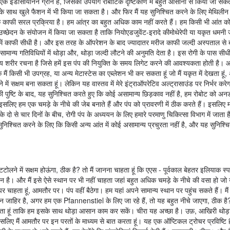
। एक इंडोसायनिन ग्रीन है, जिसका उपयोग रोबोटिक दृष्टिकोण में बहुत आसानी से किया जा सकत
े साथ खुले फैशन में भी किया जा सकता है। और फिर मैं यह सुनिश्चित करने के लिए मेथिलीन ब्
 काफी सरल प्रक्रिया है। हम आंत्र का बहुत अधिक काम नहीं करते हैं। हम किसी भी आंत क
के उच्छेदन के संयोजन में किया जा सकता है ताकि नियोएडजुवेंट-इरादे कीमोथेरेपी या यकृत धमन
 आप में काफी सीधी है। और इस तरह के ऑपरेशन के बाद ज्यादातर मरीज काफी जल्दी अस्पताल स
ामान्य गतिविधियों में थोड़ा और, थोड़ा जल्दी लौटने की अनुमति देता है। इस रोगी के पास सीध
न्य शरीर रचना है जिसे हमें इस पंप की नियुक्ति के समय लिगेट करने की आवश्यकता होती है। 
मैं किसी भी उपग्रह, या अन्य मेटास्टेस का एब्लेशन भी कर सकता हूं जो मैं यकृत में देखता हूं
रने में सक्षम बना सकता हूं। लेकिन यह वास्तव में मेरे इंट्राऑपरेटिव अल्ट्रासाउंड पर निर्भर क
ी पुष्टि के बाद, यह सुनिश्चित करते हुए कि कोई असामान्य छिड़काव नहीं है, हम रोबोट को 
इसलिए हम एक चमड़े के नीचे की जेब बनाते हैं और पंप को प्रावरणी में ठीक करते हैं। इसलिए 
के दो से चार दिनों के बीच, रोगी पंप के अध्ययन के लिए हमारे परमाणु चिकित्सा विभाग में जाता
 सुनिश्चित करने के लिए कि किसी अन्य आंत में कोई असामान्य प्रचुरता नहीं है, और यह सुनिश्च
टटोलने में सक्षम होऊंगा, ठीक है? तो मैं जानना चाहता हूं कि एएस - पूर्वकाल बेहतर इलियाक स्पा
जिन है। और मैं इसे ऐसे स्थान पर भी नहीं चाहता जहां बहुत अधिक चमड़े के नीचे की वसा हो ज
र चाहता हूं, आमतौर पर। पंप वहीं बैठेगा। हम यहां अपने सामान्य स्थान पर पहुंच सकते हैं। म
किन जाहिर है, अगर हम एक Pfannenstiel के लिए जा रहे हैं, तो यह बहुत नीचे जाएगा, ठीक ह
कर सकता हूं ताकि हम इसके साथ थोड़ा आसान काम कर सकें। चीरा यह अच्छा है। उफ़, आखिरी थोड
इसलिए मैं आमतौर पर इन परतों के माध्यम से बात करता हूं। यह एक ऑप्टिकल ट्रोचर प्रविष्टि 